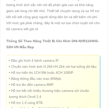
lượng hình ảnh sắc nét với độ phân giải cao và khả năng
giám sát từng chi tiết nhỏ. Thiết kế chuyên dụng và sự hỗ trợ
kết nối wifi cũng giúp người dùng tiện lợi và tiết kiệm chi phí.
Với mức giá phải chăng, đây là một sự lựa chọn tuyệt vời cho
bộ camera wifi giá rẻ.
Thông Số Theo Hãng Thiết Bị Ghi Hình DHI-NVR1104HS-
S3H-VN Mẫu Đẹp
• Đầu ghi hình 4 kênh camera IP.
• Chuẩn nén hình ảnh H.265+/H.264 với hai luồng dữ liệu.
• Hỗ trợ hiển thị 1CH 8M hoặc 4CH 1080P.
• Băng thông đầu vào max 80Mpb.
• Hỗ trợ lên đến camera 8MP.
• Hỗ trợ kết nối nhiều thương hiệu camera với chuẩn
tương thích Onvif 2.4
• Hỗ trợ 1 ổ cứng 8TB.