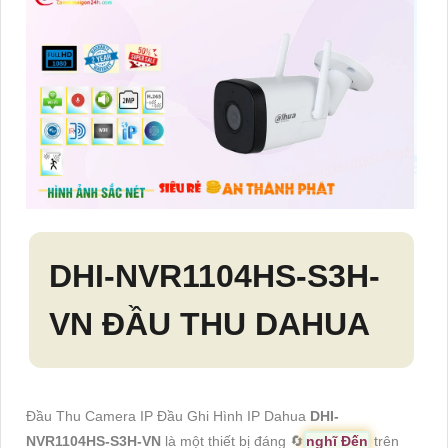
DHI-NVR1104HS-S3H-
VN
ĐẦU THU DAHUA
Đầu Thu Camera IP Đầu Ghi Hình IP Dahua
DHI-
NVR1104HS-S3H-VN
là một thiết bị đáng 🔄
nghĩ Đến
trên