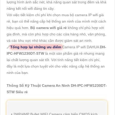
lượng hình ảnh sắc nét, khả năng quan sát trong đêm và khả
năng kết nối wifi đáng tin cậy.
Với việc tiết kiệm chi phí khi chọn mua bộ camera IP wifi giá
rẻ, bạn có thể nâng cấp hệ thống an ninh của mình một cách
hiệu quả hơn.
Bộ camera wifi giá rẻ
không chỉ phù hợp với
gia đình, mà còn phù hợp cho các cửa hàng nhỏ, văn phòng,
và các khu vực nhỏ khác cần được giám sát an ninh.
🔗
Tổng hợp lại những ưu điểm
Camera IP wifi DAHUA
DH-
IPC-HFW1230DT-STW
là một sản phẩm giá rẻ nhưng mang
lại chất lượng quan sát tốt. Với tính năng tiết kiệm chi phí,
đây là một lựa chọn tuyệt vời cho việc nâng cấp hệ thống an
ninh của bạn.
Thông Số Kỹ Thuật Camera An Ninh DH-IPC-HFW1230DT-
STW Siêu rẻ
• 2MP/4MP Bullet WIFI Camera cảm biến CMOS kích