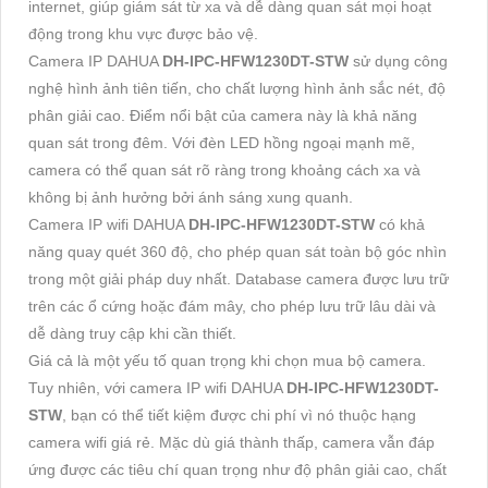
internet, giúp giám sát từ xa và dễ dàng quan sát mọi hoạt
động trong khu vực được bảo vệ.
Camera IP DAHUA
DH-IPC-HFW1230DT-STW
sử dụng công
nghệ hình ảnh tiên tiến, cho chất lượng hình ảnh sắc nét, độ
phân giải cao. Điểm nổi bật của camera này là khả năng
quan sát trong đêm. Với đèn LED hồng ngoại mạnh mẽ,
camera có thể quan sát rõ ràng trong khoảng cách xa và
không bị ảnh hưởng bởi ánh sáng xung quanh.
Camera IP wifi DAHUA
DH-IPC-HFW1230DT-STW
có khả
năng quay quét 360 độ, cho phép quan sát toàn bộ góc nhìn
trong một giải pháp duy nhất. Database camera được lưu trữ
trên các ổ cứng hoặc đám mây, cho phép lưu trữ lâu dài và
dễ dàng truy cập khi cần thiết.
Giá cả là một yếu tố quan trọng khi chọn mua bộ camera.
Tuy nhiên, với camera IP wifi DAHUA
DH-IPC-HFW1230DT-
STW
, bạn có thể tiết kiệm được chi phí vì nó thuộc hạng
camera wifi giá rẻ. Mặc dù giá thành thấp, camera vẫn đáp
ứng được các tiêu chí quan trọng như độ phân giải cao, chất