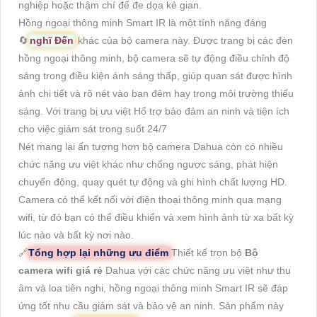
nghiệp hoặc thậm chí để đe dọa kẻ gian.
Hồng ngoại thông minh Smart IR là một tính năng đáng
🔄
nghĩ Đến
khác của bộ camera này. Được trang bị các đèn
hồng ngoại thông minh, bộ camera sẽ tự động điều chỉnh độ
sáng trong điều kiện ánh sáng thấp, giúp quan sát được hình
ảnh chi tiết và rõ nét vào ban đêm hay trong môi trường thiếu
sáng. Với trang bị ưu việt Hổ trợ bảo đảm an ninh và tiện ích
cho việc giám sát trong suốt 24/7
Nét mang lại ấn tượng hơn bộ camera Dahua còn có nhiều
chức năng ưu việt khác như chống ngược sáng, phát hiện
chuyển động, quay quét tự động và ghi hình chất lượng HD.
Camera có thể kết nối với điện thoại thông minh qua mạng
wifi, từ đó bạn có thể điều khiển và xem hình ảnh từ xa bất kỳ
lúc nào và bất kỳ nơi nào.
🔗
Tổng hợp lại những ưu điểm
Thiết kế trọn bộ
Bộ
camera wifi giá rẻ
Dahua với các chức năng ưu việt như thu
âm và loa tiên nghi, hồng ngoại thông minh Smart IR sẽ đáp
ứng tốt nhu cầu giám sát và bảo vệ an ninh. Sản phẩm này