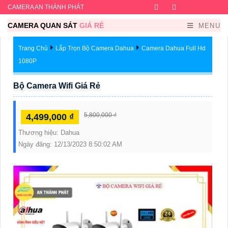
CAMERA AN THÀNH PHÁT
Facebook
Twitter
Instagram
Dribb
CAMERA QUAN SÁT
GIÁ RẺ
MENU
Trang Chủ
Lắp Trọn Bộ Camera Dahua
Camera Dahua Full Hd
1080P
Bộ Camera Wifi Giá Rẻ
5,800,000 ₫
4,499,000 ₫
Thương hiệu:
Dahua
Ngày đăng:
12/13/2023 8:50:02 AM