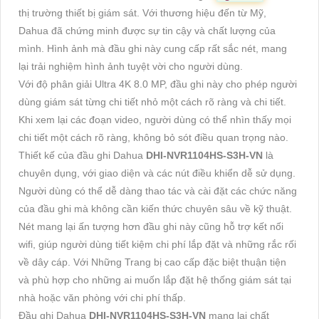
thị trường thiết bị giám sát. Với thương hiệu đến từ Mỹ,
Dahua đã chứng minh được sự tin cậy và chất lượng của
mình. Hình ảnh mà đầu ghi này cung cấp rất sắc nét, mang
lại trải nghiệm hình ảnh tuyệt vời cho người dùng.
Với độ phân giải Ultra 4K 8.0 MP, đầu ghi này cho phép người
dùng giám sát từng chi tiết nhỏ một cách rõ ràng và chi tiết.
Khi xem lại các đoạn video, người dùng có thể nhìn thấy mọi
chi tiết một cách rõ ràng, không bỏ sót điều quan trọng nào.
Thiết kế của đầu ghi Dahua
DHI-NVR1104HS-S3H-VN
là
chuyên dụng, với giao diện và các nút điều khiển dễ sử dụng.
Người dùng có thể dễ dàng thao tác và cài đặt các chức năng
của đầu ghi mà không cần kiến thức chuyên sâu về kỹ thuật.
Nét mang lại ấn tượng hơn đầu ghi này cũng hỗ trợ kết nối
wifi, giúp người dùng tiết kiệm chi phí lắp đặt và những rắc rối
về dây cáp. Với Những Trang bị cao cấp đặc biệt thuận tiện
và phù hợp cho những ai muốn lắp đặt hệ thống giám sát tại
nhà hoặc văn phòng với chi phí thấp.
Đầu ghi Dahua
DHI-NVR1104HS-S3H-VN
mang lại chất