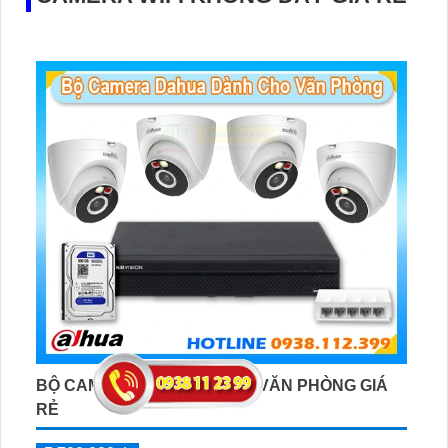
BỘ CAMERA IP WIFI DAHUA VĂN PHÒNG GIÁ
RẺ