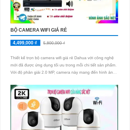
BỘ CAMERA WIFI GIÁ RẺ
4,499,000 ₫
5,800,000 ₫
Thiết kế trọn bộ camera wifi giá rẻ Dahua với công nghệ
mới đã được ứng dụng tối ưu trong mỗi chi tiết sản phẩm.
Với độ phân giải 2.0 MP, camera này mang đến hình ảnh
chất lượng rõ nét cả ngày lẫn đêm.
Bên cạnh đó, sản phẩm còn đi kèm với dịch vụ tốt để đảm
bảo sự hài lòng của khách hàng