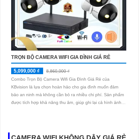
TRỌN BỘ CAMERA WIFI GIA ĐÌNH GIÁ RẺ
5,099,000 ₫
8,860,000 ₫
Combo Trọn Bộ Camera Wifi Gia Đình Giá Rẻ của
KBvision là lựa chọn hoàn hảo cho gia đình muốn đảm
bảo an ninh mà không cần bỏ ra nhiều chi phí. Sản phẩm
được tích hợp khả năng thu âm, giúp ghi lại cả hình ảnh
và âm thanh, tăng cường đáng kể khả năng giám sát. Với
chiết khấu cao, Combo Trọn Bộ Camera Wifi Gia Đình
KBvision không chỉ mang lại hiệu suất tốt mà còn giúp tiết
kiệm chi phí
CAMERA WIFI KHÔNG DÂY GIÁ RẺ