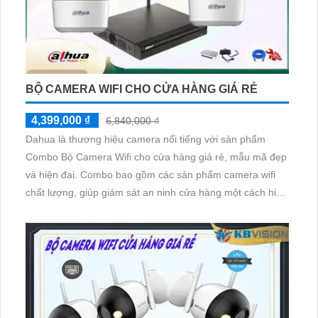
BỘ CAMERA WIFI CHO CỬA HÀNG GIÁ RẺ
4,399,000 ₫
6,840,000 ₫
Dahua là thương hiệu camera nổi tiếng với sản phẩm
Combo Bộ Camera Wifi cho cửa hàng giá rẻ, mẫu mã đẹp
và hiện đại. Combo bao gồm các sản phẩm camera wifi
chất lượng, giúp giám sát an ninh cửa hàng một cách hiệu
quả. Ngoài ra, camera này còn tích hợp khả năng thu âm
và loa, cho phép người dùng không chỉ quan sát mà còn
có thể trò chuyện trực tiếp