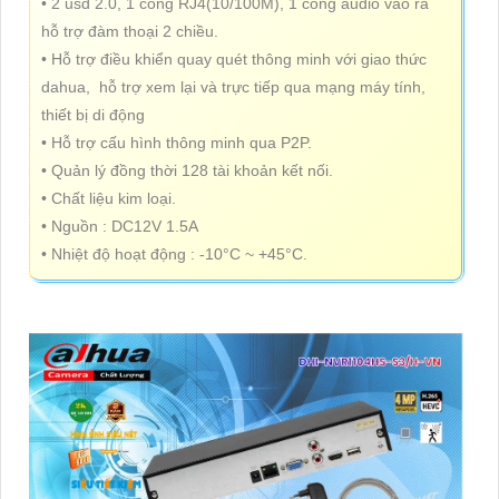
• 2 usd 2.0, 1 cổng RJ4(10/100M), 1 cổng audio vào ra
hỗ trợ đàm thoại 2 chiều.
• Hỗ trợ điều khiển quay quét thông minh với giao thức
dahua, hỗ trợ xem lại và trực tiếp qua mạng máy tính,
thiết bị di động
• Hỗ trợ cấu hình thông minh qua P2P.
• Quản lý đồng thời 128 tài khoản kết nối.
• Chất liệu kim loại.
• Nguồn : DC12V 1.5A
• Nhiệt độ hoạt động : -10°C ~ +45°C.