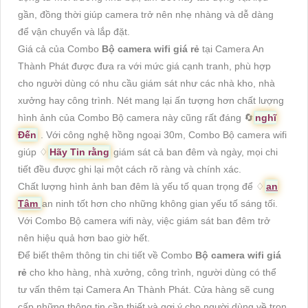
gần, đồng thời giúp camera trở nên nhẹ nhàng và dễ dàng
để vận chuyển và lắp đặt.
Giá cả của Combo
Bộ camera wifi giá rẻ
tại Camera An
Thành Phát được đưa ra với mức giá cạnh tranh, phù hợp
cho người dùng có nhu cầu giám sát như các nhà kho, nhà
xưởng hay công trình. Nét mang lại ấn tượng hơn chất lượng
hình ảnh của Combo Bộ camera này cũng rất đáng 🔄
nghĩ
Đến
. Với công nghệ hồng ngoại 30m, Combo Bộ camera wifi
giúp ♢
Hãy Tin rằng
giám sát cả ban đêm và ngày, mọi chi
tiết đều được ghi lại một cách rõ ràng và chính xác.
Chất lượng hình ảnh ban đêm là yếu tố quan trọng để ♢
an
Tâm
an ninh tốt hơn cho những không gian yếu tố sáng tối.
Với Combo Bộ camera wifi này, việc giám sát ban đêm trở
nên hiệu quả hơn bao giờ hết.
Để biết thêm thông tin chi tiết về Combo
Bộ camera wifi giá
rẻ
cho kho hàng, nhà xưởng, công trình, người dùng có thể
tư vấn thêm tại Camera An Thành Phát. Cửa hàng sẽ cung
cấp những thông tin cần thiết và gợi ý cho người dùng về trọn