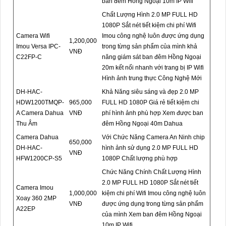
ban đêm Hồng Ngoại 10m IP Wifi
Chất Lượng Hình 2.0 MP FULL HD
1080P Sắt nét tiết kiệm chi phí Wifi
Camera Wifi
Imou công nghệ luôn được ứng dụng
1,200,000
Imou Versa IPC-
trong từng sản phẩm của mình khả
VNĐ
C22FP-C
năng giám sát ban đêm Hồng Ngoại
20m kết nối nhanh với trang bị IP Wifi
Hình ảnh trung thực Công Nghệ Mới
DH-HAC-
Khả Năng siêu sáng và đẹp 2.0 MP
HDW1200TMQP-
965,000
FULL HD 1080P Giá rẻ tiết kiệm chi
A Camera Dahua
VNĐ
phí hình ảnh phù hợp Xem được ban
Thu Âm
đêm Hồng Ngoại 40m Dahua
Camera Dahua
Với Chức Năng Camera An Ninh chip
650,000
DH-HAC-
hình ảnh sử dụng 2.0 MP FULL HD
VNĐ
HFW1200CP-S5
1080P Chất lượng phù hợp
Chức Năng Chính Chất Lượng Hình
2.0 MP FULL HD 1080P Sắt nét tiết
Camera Imou
1,000,000
kiệm chi phí Wifi Imou công nghệ luôn
Xoay 360 2MP
VNĐ
được ứng dụng trong từng sản phẩm
A22EP
của mình Xem ban đêm Hồng Ngoại
10m IP Wifi