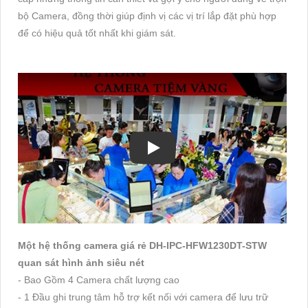
bộ Camera, đồng thời giúp định vị các vị trí lắp đặt phù hợp
để có hiệu quả tốt nhất khi giám sát.
Một hệ thống camera giá rẻ DH-IPC-HFW1230DT-STW
quan sát hình ảnh siêu nét
- Bao Gồm 4 Camera chất lượng cao
- 1 Đầu ghi trung tâm hỗ trợ kết nối với camera để lưu trữ