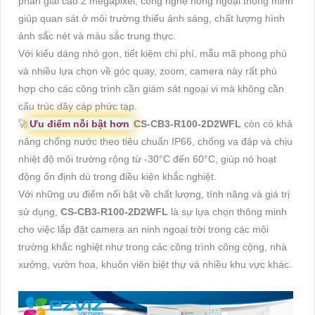
phân giải cao 2 megapixel, công nghệ hồng ngoại thông minh
giúp quan sát ở môi trường thiếu ánh sáng, chất lượng hình
ảnh sắc nét và màu sắc trung thực.
Với kiểu dáng nhỏ gọn, tiết kiệm chi phí, mẫu mã phong phú
và nhiều lựa chọn về góc quay, zoom, camera này rất phù
hợp cho các công trình cần giám sát ngoại vi mà không cần
cấu trúc dây cáp phức tạp.
🚀
Ưu điểm nỗi bật hơn
CS-CB3-R100-2D2WFL
còn có khả
năng chống nước theo tiêu chuẩn IP66, chống va đập và chịu
nhiệt độ môi trường rộng từ -30°C đến 60°C, giúp nó hoạt
động ổn định dù trong điều kiện khắc nghiệt.
Với những ưu điểm nổi bật về chất lượng, tính năng và giá trị
sử dụng,
CS-CB3-R100-2D2WFL
là sự lựa chọn thông minh
cho việc lắp đặt camera an ninh ngoại trời trong các môi
trường khắc nghiệt như trong các công trình công cộng, nhà
xưởng, vườn hoa, khuôn viên biệt thự và nhiều khu vực khác.