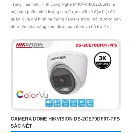
Trung Tâm Ghi Hình Công Nghệ IP KX-C4K8216SN3 là
một sản phẩm chất lượng cao được thiết kế đặc biệt để
quản lý và ghi hình hệ thống camera trong môi trường ban
đêm. Với khả năng xem được ban đêm và hỗ trợ 2 ổ
cứng, nó cung cấp cho người dùng khả năng chứa lưu trữ
và ghi hình lâu dài. Một điểm nổi bật của sản phẩm này là
chất lượng hình ảnh trung thực và sắc nét
CAMERA DOME HIKVISION DS-2CE70DF0T-PFS
SẮC NÉT