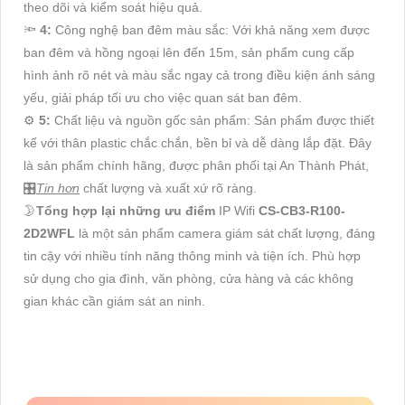
theo dõi và kiểm soát hiệu quả.
🔦
4:
Công nghệ ban đêm màu sắc: Với khả năng xem được
ban đêm và hồng ngoại lên đến 15m, sản phẩm cung cấp
hình ảnh rõ nét và màu sắc ngay cả trong điều kiện ánh sáng
yếu, giải pháp tối ưu cho việc quan sát ban đêm.
⚙
5:
Chất liệu và nguồn gốc sản phẩm: Sản phẩm được thiết
kế với thân plastic chắc chắn, bền bỉ và dễ dàng lắp đặt. Đây
là sản phẩm chính hãng, được phân phối tại An Thành Phát,
🎛
Tin hơn
chất lượng và xuất xứ rõ ràng.
🌛
Tổng hợp lại những ưu điểm
IP Wifi
CS-CB3-R100-
2D2WFL
là một sản phẩm camera giám sát chất lượng, đáng
tin cậy với nhiều tính năng thông minh và tiện ích. Phù hợp
sử dụng cho gia đình, văn phòng, cửa hàng và các không
gian khác cần giám sát an ninh.