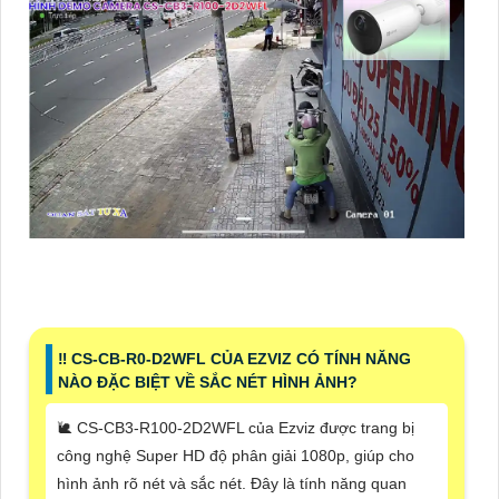
‼️ CS-CB-R0-D2WFL CỦA EZVIZ CÓ TÍNH NĂNG
NÀO ĐẶC BIỆT VỀ SẮC NÉT HÌNH ẢNH?
🐌 CS-CB3-R100-2D2WFL của Ezviz được trang bị
công nghệ Super HD độ phân giải 1080p, giúp cho
hình ảnh rõ nét và sắc nét. Đây là tính năng quan