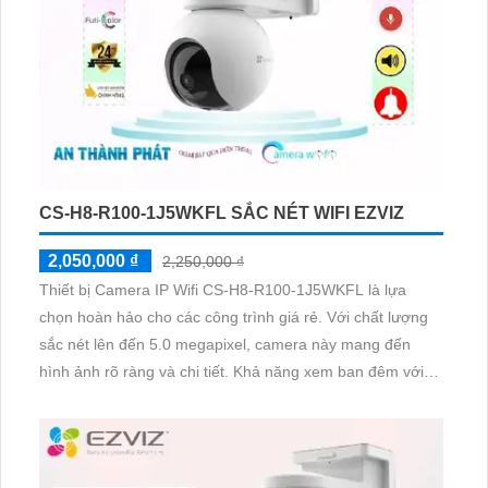
CS-H8-R100-1J5WKFL SẮC NÉT WIFI EZVIZ
2,050,000 ₫
2,250,000 ₫
Thiết bị Camera IP Wifi CS-H8-R100-1J5WKFL là lựa
chọn hoàn hảo cho các công trình giá rẻ. Với chất lượng
sắc nét lên đến 5.0 megapixel, camera này mang đến
hình ảnh rõ ràng và chi tiết. Khả năng xem ban đêm với
hồng ngoại 30m, cùng công nghệ IP Wifi đảm bảo không
giảm chất lượng