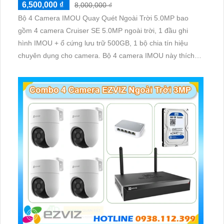
6,500,000 ₫
8,000,000 ₫
Bộ 4 Camera IMOU Quay Quét Ngoài Trời 5.0MP bao
gồm 4 camera Cruiser SE 5.0MP ngoài trời, 1 đầu ghi
hình IMOU + ổ cứng lưu trữ 500GB, 1 bộ chia tín hiệu
chuyên dụng cho camera. Bộ 4 camera IMOU này thích
hợp lắp đặt cho kho hàng, nhà xưởng, khu phố và khu vực
cần giám sát ngoài trời