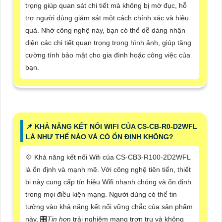
trọng giúp quan sát chi tiết mà không bị mờ đục, hỗ
trợ người dùng giám sát một cách chính xác và hiệu
quả. Nhờ công nghệ này, bạn có thể dễ dàng nhận
diện các chi tiết quan trọng trong hình ảnh, giúp tăng
cường tính bảo mật cho gia đình hoặc công việc của
bạn.
📌 KHẢ NĂNG KẾT NỐI WIFI CỦA CS-CB-R0-D2WFL
LÀ NHƯ THẾ NÀO VÀ CÓ ỔN ĐỊNH KHÔNG?
💠 Khả năng kết nối Wifi của CS-CB3-R100-2D2WFL
là ổn định và mạnh mẽ. Với công nghệ tiên tiến, thiết
bị này cung cấp tín hiệu Wifi nhanh chóng và ổn định
trong mọi điều kiện mạng. Người dùng có thể tin
tưởng vào khả năng kết nối vững chắc của sản phẩm
này, 🎛
Tin hơn
trải nghiệm mạng trơn tru và không