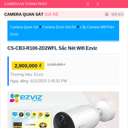
CAMERA AN THÀNH PHÁT
Facebook
Twitter
Instagram
Dribb
CAMERA QUAN SÁT
GIÁ RẺ
MENU
Camera Quan Sát
Camera Ezviz Giá Rẻ
Lắp Camera WifiThân
Ezviz
CS-CB3-R100-2D2WFL Sắc Nét Wifi Ezviz
3,100,000 ₫
2,900,000 ₫
Thương hiệu:
Ezviz
Ngày đăng:
6/21/2023 2:05:52 PM