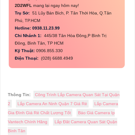
2D2WFL
mang lại ngay hôm nay!
Trụ Sở:
51 Lũy Bán Bích, P. Tân Thới Hòa, Q.Tân
Phú, TP.HCM
Hotline: 0938.11.23.99
Chi Nhánh 1:
445/38 Tân Hòa Đông,P Bình Trị
Đông, Bình Tân, TP HCM
Kỹ Thuật:
0906.855.330
Điện Thoại:
(028) 6688.4949
Thông Tin:
Công Trình Lắp Camera Quan Sát Tại Quận
2
Lắp Camera An Ninh Quận 7 Giá Rẻ
Lắp Camera
Gia Đình Giá Rẻ Chất Lượng Tốt
Báo Giá Camera Ip
Vantech Chính Hãng
Lắp Đăt Camera Quan Sát Quận
Bình Tân