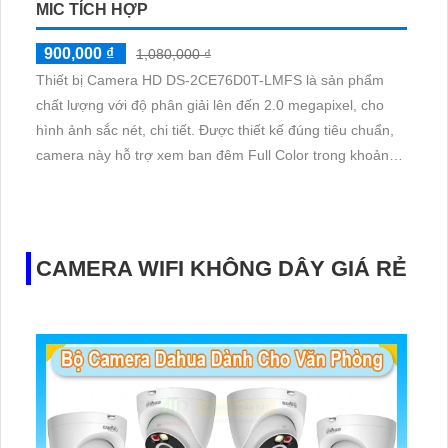
MIC TÍCH HỢP
900,000 ₫
1,080,000 ₫
Thiết bị Camera HD DS-2CE76D0T-LMFS là sản phẩm
chất lượng với độ phân giải lên đến 2.0 megapixel, cho
hình ảnh sắc nét, chi tiết. Được thiết kế đúng tiêu chuẩn,
camera này hỗ trợ xem ban đêm Full Color trong khoảng
cách 20m, giúp bạn quan sát rõ ràng ngay cả vào buổi tối.
Sử dụng công nghệ AHD, CVI, TVI, BCS, camera đảm bảo
cho độ bền cao, mang đến hình ảnh màu sắc chân thực
CAMERA WIFI KHÔNG DÂY GIÁ RẺ