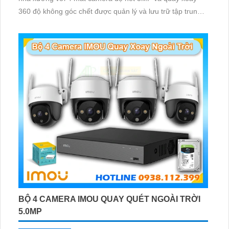
360 độ không góc chết được quản lý và lưu trữ tập trung
về đầu ghi hình ổ cứng hỗ trợ xem qua tivi
BỘ 4 CAMERA IMOU QUAY QUÉT NGOÀI TRỜI
5.0MP