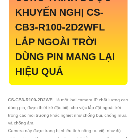
KHUYẾN NGHỊ
CS-
CB3-R100-2D2WFL
LẮP NGOÀI TRỜI
DÙNG PIN MANG LẠI
HIỆU QUẢ
CS-CB3-R100-2D2WFL
là một loại camera IP chất lượng cao
dùng pin, được thiết kế đặc biệt cho việc lắp đặt ngoài trời
trong các môi trường khắc nghiệt như chống bụi, chống mưa
và chống ẩm.
Camera này được trang bị nhiều tính năng ưu việt như độ