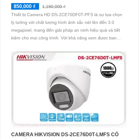
850,000 ₫
1,190,000 ₫
Thiết bị Camera HD DS-2CE70DF0T-PFS là sự lựa chọn
lý tưởng với chất lượng hình ảnh sắc nét lên đến 3.0
megapixel, mang đến giải pháp an ninh hiệu quả và tiết
kiệm cho mọi công trình. Với khả năng xem được ban
đêm Full Color trong khoảng cách 20m, camera này cho
phép quan sát ban đêm như ban ngày, tiết kiệm chi phí
CAMERA HIKVISION DS-2CE76D0T-LMFS CÓ