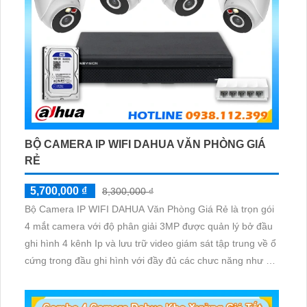
BỘ CAMERA IP WIFI DAHUA VĂN PHÒNG GIÁ
RẺ
5,700,000 ₫
8,300,000 ₫
Bộ Camera IP WIFI DAHUA Văn Phòng Giá Rẻ là trọn gói
4 mắt camera với độ phân giải 3MP được quản lý bở đầu
ghi hình 4 kênh Ip và lưu trữ video giám sát tập trung về ổ
cứng trong đầu ghi hình với đầy đủ các chưc năng như AI
Phát hiện chuyển động, đàm thoại âm thanh 2 chiều và
giám sát có màu vào ban đêm