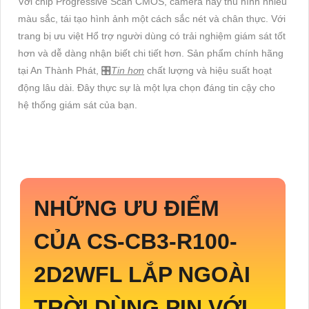
Với chip Progressive Scan CMOS, camera này thu hình nhiều
màu sắc, tái tạo hình ảnh một cách sắc nét và chân thực. Với
trang bị ưu việt Hổ trợ người dùng có trải nghiệm giám sát tốt
hơn và dễ dàng nhận biết chi tiết hơn. Sản phẩm chính hãng
tại An Thành Phát, 🎛
Tin hơn
chất lượng và hiệu suất hoạt
động lâu dài. Đây thực sự là một lựa chọn đáng tin cậy cho
hệ thống giám sát của bạn.
NHỮNG ƯU ĐIỂM
CỦA
CS-CB3-R100-
2D2WFL
LẮP NGOÀI
TRỜI DÙNG PIN VỚI