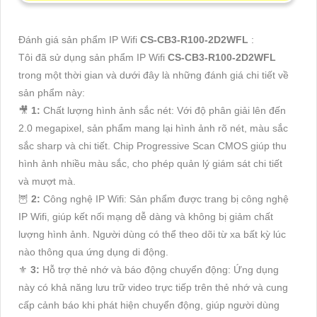
Đánh giá sản phẩm IP Wifi
CS-CB3-R100-2D2WFL
:
Tôi đã sử dụng sản phẩm IP Wifi
CS-CB3-R100-2D2WFL
trong một thời gian và dưới đây là những đánh giá chi tiết về
sản phẩm này:
🎥
1:
Chất lượng hình ảnh sắc nét: Với độ phân giải lên đến
2.0 megapixel, sản phẩm mang lại hình ảnh rõ nét, màu sắc
sắc sharp và chi tiết. Chip Progressive Scan CMOS giúp thu
hình ảnh nhiều màu sắc, cho phép quản lý giám sát chi tiết
và mượt mà.
🦉
2:
Công nghệ IP Wifi: Sản phẩm được trang bị công nghệ
IP Wifi, giúp kết nối mạng dễ dàng và không bị giảm chất
lượng hình ảnh. Người dùng có thể theo dõi từ xa bất kỳ lúc
nào thông qua ứng dụng di động.
⚜️
3:
Hỗ trợ thẻ nhớ và báo động chuyển động: Ứng dụng
này có khả năng lưu trữ video trực tiếp trên thẻ nhớ và cung
cấp cảnh báo khi phát hiện chuyển động, giúp người dùng