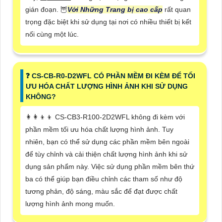
gián đoạn. 🦉
Với Những Trang bị cao cấp
rất quan
trọng đặc biệt khi sử dụng tại nơi có nhiều thiết bị kết
nối cùng một lúc.
️❓ CS-CB-R0-D2WFL CÓ PHẦN MỀM ĐI KÈM ĐỂ TỐI
ƯU HÓA CHẤT LƯỢNG HÌNH ẢNH KHI SỬ DỤNG
KHÔNG?
👩‍👩‍👦‍👦 CS-CB3-R100-2D2WFL không đi kèm với
phần mềm tối ưu hóa chất lượng hình ảnh. Tuy
nhiên, bạn có thể sử dụng các phần mềm bên ngoài
để tùy chỉnh và cải thiện chất lượng hình ảnh khi sử
dụng sản phẩm này. Việc sử dụng phần mềm bên thứ
ba có thể giúp bạn điều chỉnh các tham số như độ
tương phản, độ sáng, màu sắc để đạt được chất
lượng hình ảnh mong muốn.