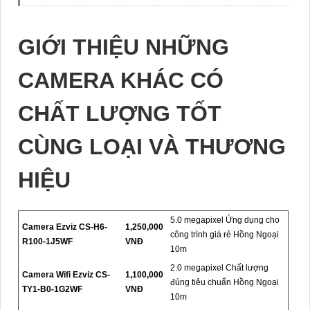
GIỚI THIỆU NHỮNG
CAMERA KHÁC CÓ
CHẤT LƯỢNG TỐT
CÙNG LOẠI VÀ THƯƠNG
HIỆU
5.0 megapixel Ứng dụng cho
Camera Ezviz CS-H6-
1,250,000
công trình giá rẻ Hồng Ngoại
R100-1J5WF
VNĐ
10m
2.0 megapixel Chất lượng
Camera Wifi Ezviz CS-
1,100,000
đúng tiêu chuẩn Hồng Ngoại
TY1-B0-1G2WF
VNĐ
10m