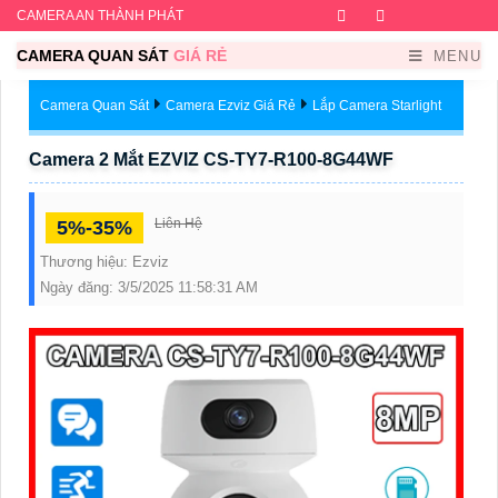
CAMERA AN THÀNH PHÁT
Facebook
Twitter
Instagram
Dribb
CAMERA QUAN SÁT
GIÁ RẺ
MENU
Camera Quan Sát
Camera Ezviz Giá Rẻ
Lắp Camera Starlight
Camera 2 Mắt EZVIZ CS-TY7-R100-8G44WF
Liên Hệ
5%-35%
Thương hiệu:
Ezviz
Ngày đăng:
3/5/2025 11:58:31 AM