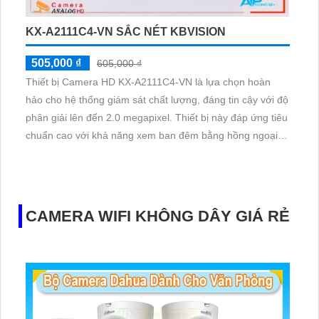
KX-A2111C4-VN SẮC NÉT KBVISION
505,000 ₫
605,000 ₫
Thiết bị Camera HD KX-A2111C4-VN là lựa chọn hoàn
hảo cho hệ thống giám sát chất lượng, đáng tin cậy với độ
phân giải lên đến 2.0 megapixel. Thiết bị này đáp ứng tiêu
chuẩn cao với khả năng xem ban đêm bằng hồng ngoại
lên đến 20m, tiết kiệm điện và phù hợp với mọi điều kiện
ánh sáng
CAMERA WIFI KHÔNG DÂY GIÁ RẺ