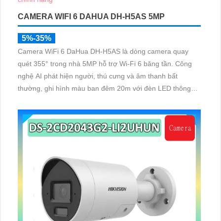
CAMERA WIFI 6 DAHUA DH-H5AS 5MP
5%-35%
Camera WiFi 6 DaHua DH-H5AS là dòng camera quay
quét 355° trong nhà 5MP hỗ trợ Wi-Fi 6 băng tần. Công
nghệ AI phát hiện người, thú cưng và âm thanh bất
thường, ghi hình màu ban đêm 20m với đèn LED thông
minh 10m, hỗ trợ thẻ nhớ 256GB và quản lý từ xa qua
ứng dụng DMSS,