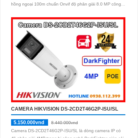
hồng ngoại 100m chuẩn Onvif độ phân giải 8.0 MP công
nghệ IP camera AI nhận diện biển số xe tốc độ cao màu
sắc sáng đẹp phù hợp sử dụng trong Giao Thông.
CAMERA HIKVISION DS-2CD2T46G2P-ISU/SL
5.150.000vnd
8.440.000vnd
Camera DS-2CD2T46G2P-ISU/SL là dòng camera IP có