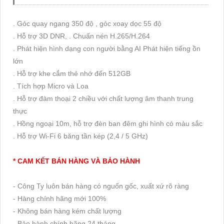
. Góc quay ngang 350 độ , góc xoay dọc 55 độ
. Hỗ trợ 3D DNR, . Chuấn nén H.265/H.264
. Phát hiện hình dạng con người bằng AI Phát hiện tiếng ồn
lớn
. Hỗ trợ khe cắm thẻ nhớ đến 512GB
. Tích hợp Micro và Loa
. Hỗ trợ đàm thoại 2 chiều với chất lượng âm thanh trung
thực
. Hồng ngoại 10m, hỗ trợ đèn ban đêm ghi hình có màu sắc
. Hỗ trợ Wi-Fi 6 băng tần kép (2,4 / 5 GHz)
* CAM KẾT BÁN HÀNG VÀ BẢO HÀNH
- Công Ty luôn bán hàng có nguốn gốc, xuất xứ rõ ràng
- Hàng chính hãng mới 100%
- Không bán hàng kém chất lượng
- Bảo hành chính hãng 24 tháng