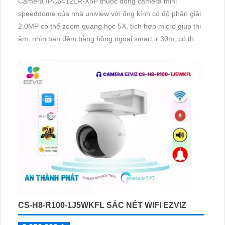
Camera IPC6412LR-X5P thuộc dòng camera mini
speeddome của nhà uniview với ống kính có độ phân giải
2.0MP có thể zoom quang học 5X, tích hợp micro giúp thi
âm, nhìn ban đêm bằng hồng ngoại smart ir 30m, có thể
hoạt động độc lập nhờ khe cắm thẻ nhớ 256GB
CS-H8-R100-1J5WKFL SẮC NÉT WIFI EZVIZ