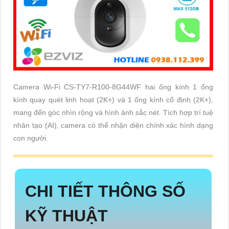
Camera Wi-Fi CS-TY7-R100-8G44WF hai ống kính 1 ống
kính quay quét linh hoạt (2K+) và 1 ống kính cố định (2K+),
mang đến góc nhìn rộng và hình ảnh sắc nét. Tích hợp trí tuệ
nhân tạo (AI), camera có thể nhận diện chính xác hình dạng
con người.
CHI TIẾT THÔNG SỐ
KỸ THUẬT