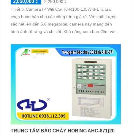
2,050,000 ₫
2,250,000 ₫
Thiết bị Camera IP Wifi CS-H8-R100-1J5WKFL là lựa
chọn hoàn hảo cho các công trình giá rẻ. Với chất lượng
sắc nét lên đến 5.0 megapixel, camera này mang đến
hình ảnh rõ ràng và chi tiết. Khả năng xem ban đêm với
hồng ngoại 30m, cùng công nghệ IP Wifi đảm bảo không
giảm chất lượng
TRUNG TÂM BÁO CHÁY HORING AHC-871(20