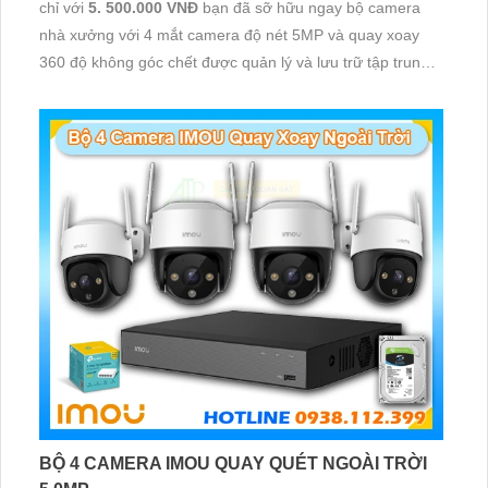
chỉ với
5. 500.000 VNĐ
bạn đã sỡ hữu ngay bộ camera
nhà xưởng với 4 mắt camera độ nét 5MP và quay xoay
360 độ không góc chết được quản lý và lưu trữ tập trung
về đầu ghi hình ổ cứng hỗ trợ xem qua tivi
BỘ 4 CAMERA IMOU QUAY QUÉT NGOÀI TRỜI