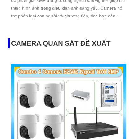
độ phân giải 4MP trang bị công nghệ DarkFighter giúp cải
thiện hình ảnh trong điều kiện ánh sáng yếu. Camera hỗ
trợ phân loại con người và phương tiện, tích hợp đèn
nhấp nháy và báo động âm thanh, cùng âm thanh hai
chiều để giao tiếp từ xa.
CAMERA QUAN SÁT ĐỀ XUẤT