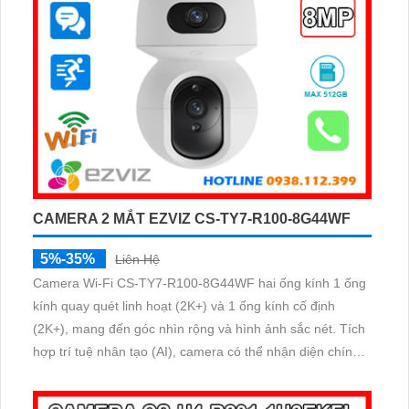
CAMERA 2 MẮT EZVIZ CS-TY7-R100-8G44WF
5%-35%
Liên Hệ
Camera Wi-Fi CS-TY7-R100-8G44WF hai ống kính 1 ống
kính quay quét linh hoạt (2K+) và 1 ống kính cố định
(2K+), mang đến góc nhìn rộng và hình ảnh sắc nét. Tích
hợp trí tuệ nhân tạo (AI), camera có thể nhận diện chính
xác hình dạng con người.