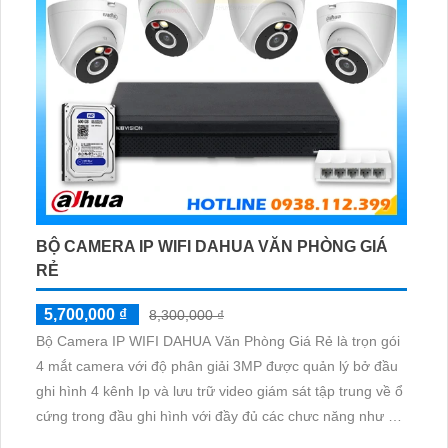
BỘ CAMERA IP WIFI DAHUA VĂN PHÒNG GIÁ
RẺ
5,700,000 ₫
8,300,000 ₫
Bộ Camera IP WIFI DAHUA Văn Phòng Giá Rẻ là trọn gói
4 mắt camera với độ phân giải 3MP được quản lý bở đầu
ghi hình 4 kênh Ip và lưu trữ video giám sát tập trung về ổ
cứng trong đầu ghi hình với đầy đủ các chưc năng như AI
Phát hiện chuyển động, đàm thoại âm thanh 2 chiều và