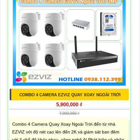
COMBO 4 CAMERA EZVIZ QUAY XOAY NGOÀI TRỜI
5,900,000 ₫
7,000,000 ₫
Combo 4 Camera Quay Xoay Ngoài Trời đến từ nhà
EZVIZ với độ nét cao lên đến 2K và giám sát ban đêm
với 4 chế độ khác nhau, công nghệ AI Phát hiện và phân