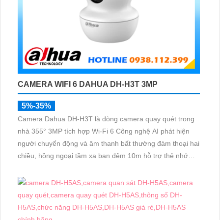
CAMERA WIFI 6 DAHUA DH-H3T 3MP
5%-35%
Camera Dahua DH-H3T là dòng camera quay quét trong
nhà 355° 3MP tích hợp Wi-Fi 6 Công nghệ AI phát hiện
người chuyển động và âm thanh bất thường đàm thoại hai
chiều, hồng ngoại tầm xa ban đêm 10m hỗ trợ thẻ nhớ
MicroSD 256GB ONVIF và điều khiển từ xa qua ứng dụng
DMSS