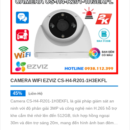
CAMERA WIFI EZVIZ CS-H4-R201-1H3EKFL
45%
Liên Hệ
Camera CS-H4-R201-1H3EKFL là giải pháp giám sát an
ninh với độ phân giải 3MP và công nghệ nén H.265 hỗ trợ
khe cắm thẻ nhớ lên đến 512GB, tích hợp hồng ngoại
30m và đèn trợ sáng 20m, mang đến hình ảnh ban đêm
rõ nét, có màu.