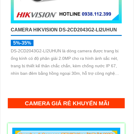
CAMERA HIKVISION DS-2CD2043G2-LI2UHUN
5%-35%
DS-2CD2043G2-LI2UHUN là dòng camera được trang bị
ống kính có độ phân giải 2.0MP cho ra hình ảnh sắc nét,
trang bị thiết kế thân chắc chắn, kèm chống nước IP 67,
nhìn ban đêm bằng hồng ngoại 30m, hỗ trợ công nghệ
Poe, chuẩn nén H.265+ giúp tiết kiệm lưu trữ
CAMERA GIÁ RẺ KHUYẾN MÃI