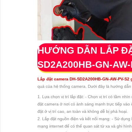
HƯỚNG DẪN LẮP Đ
SD2A200HB-GN-AW-
Lắp đặt camera DH-SD2A200HB-GN-AW-PV-S2 g
quả của hệ thống camera. Dưới đây là hướng dẫn c
1. Lựa chọn vị trí lắp đặt: - Chọn vị trí có tầm nh
đặt camera ở nơi có ánh sáng mạnh trực tiếp vào 
đặt ở vị trí cao, an toàn và không dễ bị phá hoại.
2. Lắp đặt nguồn điện và kết nối mạng: - Sử dụng 
mạng internet để có thể quan sát từ xa và ghi hình