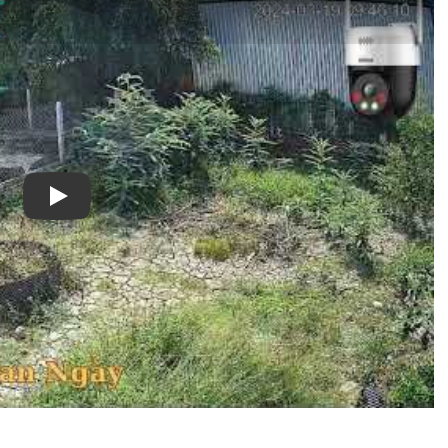
Xem video Camera Dahua Báo Động Chuẩn DH-SD2A200HB