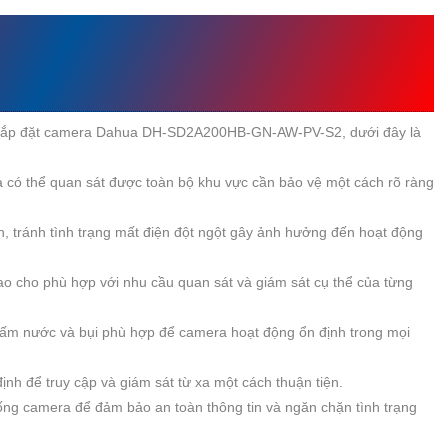
LẮP CAMERA DAHUA DH-
PV-S2
hi lắp đặt camera Dahua DH-SD2A200HB-GN-AW-PV-S2, dưới đây là
ra có thể quan sát được toàn bộ khu vực cần bảo vệ một cách rõ ràng
, tránh tình trạng mất điện đột ngột gây ảnh hưởng đến hoạt động
o cho phù hợp với nhu cầu quan sát và giám sát cụ thể của từng
 thấm nước và bụi phù hợp để camera hoạt động ổn định trong mọi
nh để truy cập và giám sát từ xa một cách thuận tiện.
ống camera để đảm bảo an toàn thông tin và ngăn chặn tình trạng