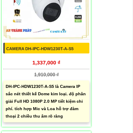
CAMERA DH-IPC-HDW1230T-A-S5
1,337,000 ₫
1,910,000 ₫
DH-IPC-HDW1230T-A-S5 là Camera IP
sắc nét thiết kế Dome kim loại. độ phân
giải Full HD 1080P 2.0 MP tiết kiệm chi
phí. tích hợp Mic và Loa hỗ trợ đàm
thoại 2 chiều thu âm rõ ràng