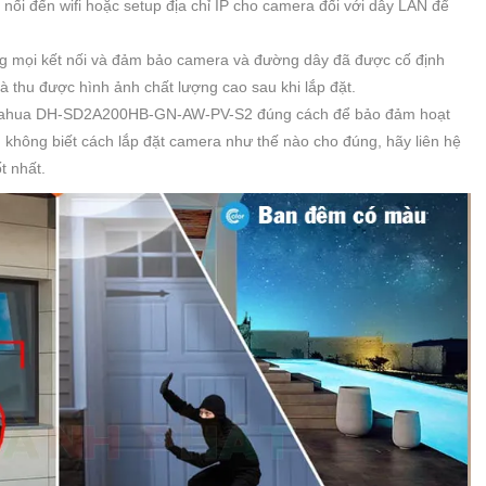
 nối đến wifi hoặc setup địa chỉ IP cho camera đối với dây LAN để
ưỡng mọi kết nối và đảm bảo camera và đường dây đã được cố định
à thu được hình ảnh chất lượng cao sau khi lắp đặt.
 Dahua DH-SD2A200HB-GN-AW-PV-S2 đúng cách để bảo đảm hoạt
không biết cách lắp đặt camera như thế nào cho đúng, hãy liên hệ
t nhất.