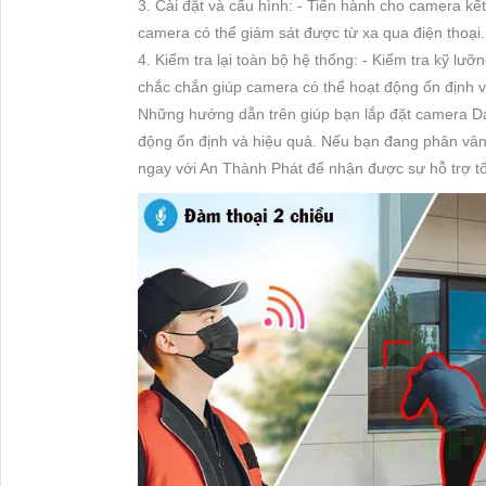
3. Cài đặt và cấu hình: - Tiến hành cho camera kết
camera có thể giám sát được từ xa qua điện thoại.
4. Kiểm tra lại toàn bộ hệ thống: - Kiểm tra kỹ l
chắc chắn giúp camera có thể hoạt động ổn định v
Những hướng dẫn trên giúp bạn lắp đặt camera
động ổn định và hiệu quả. Nếu bạn đang phân vân 
ngay với An Thành Phát để nhận được sự hỗ trợ tố