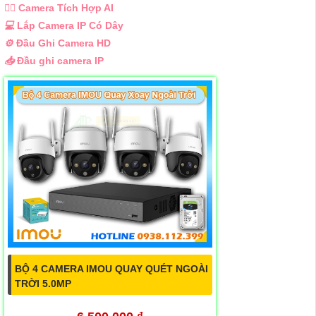
🧛‍♀️
Camera Tích Hợp AI
💻
Lắp Camera IP Có Dây
⚙️
Đầu Ghi Camera HD
📥
Đầu ghi camera IP
BỘ 4 CAMERA IMOU QUAY QUÉT NGOÀI
TRỜI 5.0MP