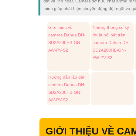
đặt và linh hoạt. Camera sở hữu chất lượng hìn
minh giúp phát hiện chuyển động đột ngột và gửi
Giới thiệu về
Những thông số kỹ
camera Dahua DH-
thuật nổi bật trên
SD2A200HB-GN-
camera Dahua DH-
AW-PV-S2
SD2A200HB-GN-
AW-PV-S2
Hướng dẫn lắp đặt
camera Dahua DH-
SD2A200HB-GN-
AW-PV-S2
GIỚI THIỆU VỀ C