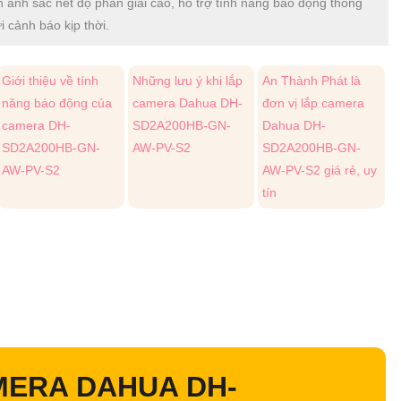
h ảnh sắc nét độ phân giải cao, hỗ trợ tính năng báo động thông
 cảnh báo kịp thời.
Giới thiệu về tính
Những lưu ý khi lắp
An Thành Phát là
năng báo động của
camera Dahua DH-
đơn vị lắp camera
camera DH-
SD2A200HB-GN-
Dahua DH-
SD2A200HB-GN-
AW-PV-S2
SD2A200HB-GN-
AW-PV-S2
AW-PV-S2 giá rẻ, uy
tín
AMERA DAHUA DH-