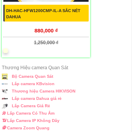
DH-HAC-HFW1200CMP-IL-A SẮC NÉT
DAHUA
880,000 ₫
1,250,000 ₫
Thương Hiệu camera Quan Sát
Bộ Camera Quan Sát
Lắp camera KBvision
Thương hiệu Camera HIKVISON
Lắp camera Dahua giá rẻ
Lắp Camera Giá Rẻ
️🎤️
Lắp Camera Có Thu Âm
📶
Lắp Camera IP Không Dây
🕵️
Camera Zoom Quang