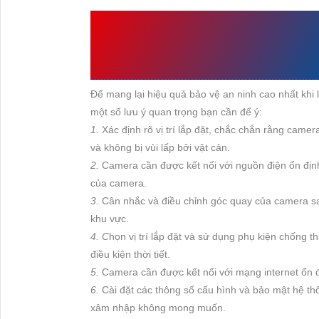
NHỮNG LƯU Ý KHI 
SD2A200HB-GN-AW-
Để mang lại hiệu
quả bảo vệ an ninh cao nhất k
một số lưu ý quan trọng bạn cần để ý:
1.
Xác định rõ vị trí lắp đặt, chắc chắn rằng came
và không bị vùi lấp bởi vật cản.
2.
Camera cần được kết nối với nguồn điện ổn định
của camera.
3.
Cân nhắc và điều chỉnh góc quay của camera sa
khu vực.
4. C
họn vị trí lắp đặt và sử dụng phụ kiện chống
điều kiện thời tiết.
5.
Camera cần được kết nối với mạng internet ổn đị
6.
Cài đặt các thông số cấu hình và bảo mật hệ th
xâm nhập không mong muốn.