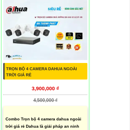
TRỌN BỘ 4 CAMERA DAHUA NGOÀI
TRỜI GIÁ RẺ
3,900,000 ₫
4,500,000 ₫
Combo Trọn bộ 4 camera dahua ngoài
trời giá rẻ Dahua là giải pháp an ninh