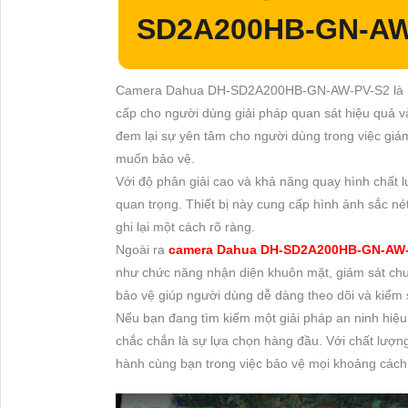
SD2A200HB-GN-AW
Camera Dahua DH-SD2A200HB-GN-AW-PV-S2 là một 
cấp cho người dùng giải pháp quan sát hiệu quả và 
đem lại sự yên tâm cho người dùng trong việc giá
muốn bảo vệ.
Với độ phân giải cao và khả năng quay hình chất 
quan trọng. Thiết bị này cung cấp hình ảnh sắc né
ghi lại một cách rõ ràng.
Ngoài ra
camera Dahua DH-SD2A200HB-GN-AW-
như chức năng nhận diện khuôn mặt, giám sát chu
bảo vệ giúp người dùng dễ dàng theo dõi và kiểm
Nếu bạn đang tìm kiếm một giải pháp an ninh h
chắc chắn là sự lựa chọn hàng đầu. Với chất lượng,
hành cùng bạn trong việc bảo vệ mọi khoảng cách