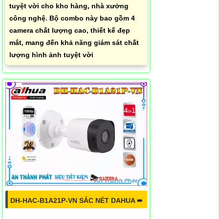
tuyệt vời cho kho hàng, nhà xưởng
công nghệ. Bộ combo này bao gồm 4
camera chất lượng cao, thiết kế đẹp
mắt, mang đến khả năng giám sát chất
lượng hình ảnh tuyệt vời
-GN-AW-PV-S2
DH-HAC-B1A21P-VN SẮC NÉT DAHUA ➠