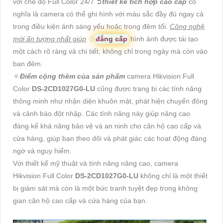
với chế độ Full Color 24/7 ➲
thiết kế tích hợp cao cấp
có
nghĩa là camera có thể ghi hình với màu sắc đầy đủ ngay cả
trong điều kiện ánh sáng yếu hoặc trong đêm tối.
Công nghệ
mới ấn tượng nhất giúp
♢
đẳng cấp
hình ảnh được tái tạo
một cách rõ ràng và chi tiết, không chỉ trong ngày mà còn vào
ban đêm.
🔅
Điểm cộng thêm của sản phẩm
camera Hikvision Full
Color
DS-2CD1027G0-LU
cũng được trang bị các tính năng
thông minh như nhận diện khuôn mặt, phát hiện chuyển động
và cảnh báo đột nhập. Các tính năng này giúp nâng cao
đáng kể khả năng bảo vệ và an ninh cho căn hộ cao cấp và
cửa hàng, giúp bạn theo dõi và phát giác các hoạt động đáng
ngờ và nguy hiểm.
Với thiết kế mỹ thuật và tính năng nâng cao, camera
Hikvision Full Color
DS-2CD1027G0-LU
không chỉ là một thiết
bị giám sát mà còn là một bức tranh tuyệt đẹp trong không
gian căn hộ cao cấp và cửa hàng của bạn.