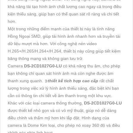
khả năng tái tạo hình ảnh chất lượng cao ngay cả trong điều
kiện thiếu sáng, giúp bạn có thể quan sát rõ ràng và chi tiết
hơn.
Một trong những điểm mạnh của thiết bị này là tính năng
Hồng Ngoại SMD, giúp tải hình ảnh nhanh hơn và truyền tải
dữ liệu mượt mà hơn. Với công nghệ nén video
H.265+/H.265/H.264+/H.264, thiết bị này cũng giúp tiết kiệm
băng thông mạng và không gian lưu trữ.
Camera
DS-2CD1027G0-LU
có khả năng thu âm, cho phép
bạn không chỉ quan sát hình ảnh mà còn nghe được âm
thanh xung quanh. ➲
thiết kế tích hợp cao cấp
rất chất
lượng trong việc xử lý hình ảnh thiếu sáng, đặc biệt khi bạn
cần có thông tin chi tiết về âm thanh trong một khu vực.
Khác với các loại camera thông thường,
DS-2CD1027G0-LU
được thiết kế nhỏ gọn và có vỏ mỹ thuật, giúp nó dễ dàng
điều chỉnh và thẩm mỹ hơn khi lắp đặt. Hình dạng của
camera là Dome Kim loại, cho phép nó xoay 360 độ và điều
chỉnh góc nhìn linh hoạt.