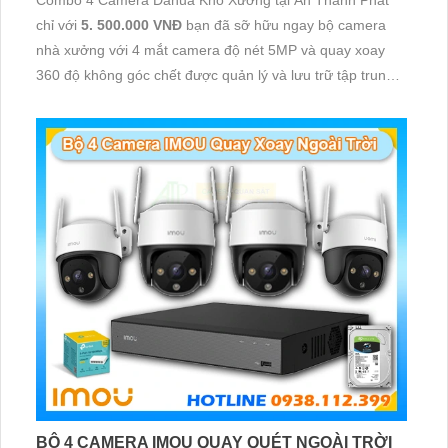
chỉ với
5. 500.000 VNĐ
bạn đã sỡ hữu ngay bộ camera
nhà xưởng với 4 mắt camera độ nét 5MP và quay xoay
360 độ không góc chết được quản lý và lưu trữ tập trung
về đầu ghi hình ổ cứng hỗ trợ xem qua tivi
BỘ 4 CAMERA IMOU QUAY QUÉT NGOÀI TRỜI