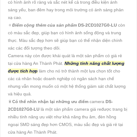
có hình ảnh rõ ràng và sắc nét kể cả trong điều kiện ánh
sáng yếu, ban đêm hay trong môi trường có ánh sáng phản
xạ cao.
🔅
Điểm cộng thêm của sản phẩm
DS-2CD1027G0-LU
còn
có màu sắc đẹp, giúp bạn có hình ảnh sống động và trung
thực. Màu sắc đẹp hơn sẽ giúp bạn có thể nhận diện chính
xác các đối tượng theo dõi.
Camera này còn được khái quát là một sản phẩm có giá rẻ
tại cửa hàng An Thành Phát.
Những tính năng chất lượng
được tích hợp
làm cho nó trở thành một lựa chọn tốt cho
các cá nhân hoặc doanh nghiệp có ngân sách hạn chế
nhưng vẫn mong muốn có một hệ thống giám sát chất lượng
và hiệu quả.
🎇
Có thể nhìn nhận lại những ưu điểm
camera
DS-
2CD1027G0-LU
là một sản phẩm camera giá ređược trang bị
nhiều tính năng ưu việt như khả năng thu âm, đèn hồng
ngoại SMD sáng đẹp hơn CMOS, màu sắc đẹp và giá rẻ tại
cửa hàng An Thành Phát.