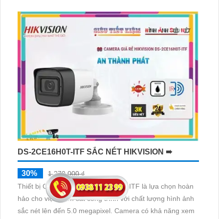
Combo này cung cấp cho bạn một trải nghiệm giám sát
toàn diện.
Bộ camera Siêu Nét của Vantech được thiết kế với độ
phân giải cao, từ 2.0MP đến 8
DS-2CE16H0T-ITF SẮC NÉT HIKVISION ➠
30%
1,270,000 ₫
Thiết bị Camera HD DS-2CE16H0T-ITF là lựa chọn hoàn
hảo cho việc giám sát công trình với chất lượng hình ảnh
sắc nét lên đến 5.0 megapixel. Camera có khả năng xem