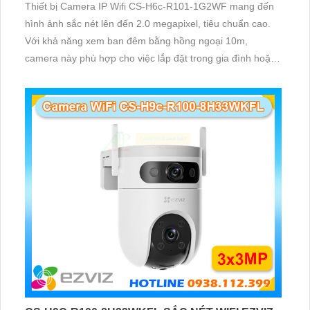
Thiết bị Camera IP Wifi CS-H6c-R101-1G2WF mang đến
hình ảnh sắc nét lên đến 2.0 megapixel, tiêu chuẩn cao.
Với khả năng xem ban đêm bằng hồng ngoại 10m,
camera này phù hợp cho việc lắp đặt trong gia đình hoặc
căn hộ. Bên cạnh đó, công nghệ IP Wifi giúp truyền tải
video mà không ảnh hưởng đến chất lượng