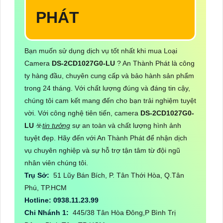
PHÁT
Bạn muốn sử dụng dịch vụ tốt nhất khi mua Loại
Camera
DS-2CD1027G0-LU
? An Thành Phát là công
ty hàng đầu, chuyên cung cấp và bảo hành sản phẩm
trong 24 tháng. Với chất lượng đúng và đáng tin cậy,
chúng tôi cam kết mang đến cho bạn trải nghiệm tuyệt
vời. Với công nghệ tiên tiến, camera
DS-2CD1027G0-
LU
☣️
tin tưởng
sự an toàn và chất lượng hình ảnh
tuyệt đẹp. Hãy đến với An Thành Phát để nhận dịch
vụ chuyên nghiệp và sự hỗ trợ tận tâm từ đội ngũ
nhân viên chúng tôi.
Trụ Sở:
51 Lũy Bán Bích, P. Tân Thới Hòa, Q.Tân
Phú, TP.HCM
Hotline: 0938.11.23.99
Chi Nhánh 1:
445/38 Tân Hòa Đông,P Bình Trị