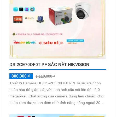
DS-2CE70DF0T-PF SẮC NÉT HIKVISION
800,000 ₫
1,110,000 ₫
Thiết Bị Camera HD DS-2CE70DF0T-PF là sự lựa chọn
hoàn hảo để giám sát với hình ảnh sắc nét lên đến 2.0
megapixel. Chất lượng của camera đúng tiêu chuẩn, cho
phép xem được ban đêm nhờ tính năng hồng ngoại 20m
tiết kiệm. Sản phẩm sử dụng công nghệ AHD, CVI, TVI,
BCS độ bền cao hơn, cùng công nghệ Hồng Ngoại Smart