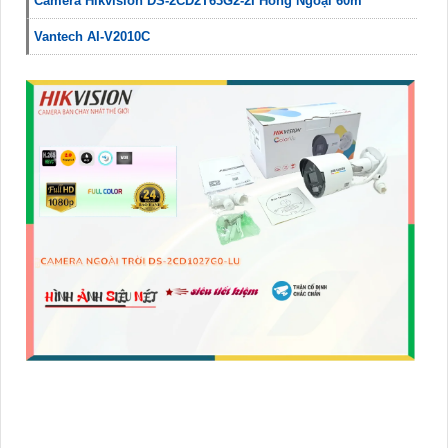
Camera Hikvision DS-2CD2T63G2-2I Hồng Ngoại 60m
Vantech AI-V2010C