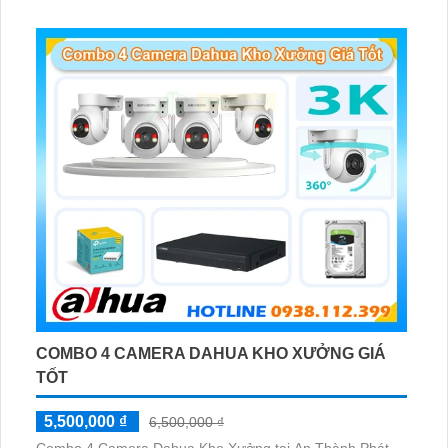
Phát hiện chuyển động, đàm thoại âm thanh 2 chiều và
giám sát có màu vào ban đêm
COMBO 4 CAMERA DAHUA KHO XƯỞNG GIÁ
TỐT
5,500,000 ₫
6,500,000 ₫
Combo 4 Camera Dahua Kho Xưởng tại An Thành Phát