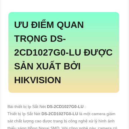
ƯU ĐIỂM QUAN
TRỌNG
DS-
2CD1027G0-LU
ĐƯỢC
SẢN XUẤT BỞI
HIKVISION
Bài thiết bị Ip Sắt Nét
DS-2CD1027G0-LU
:
Thiết bị Ip Sắt Nét
DS-2CD1027G0-LU
là một camera giám
sát chất lượng cao được trang bị công nghệ xử lý hình ảnh
thiếu sáng Hồng Ngoại SMD. Với công nghệ này, camera có