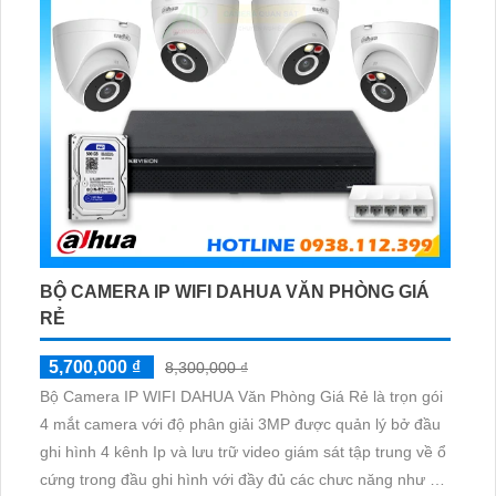
BỘ CAMERA IP WIFI DAHUA VĂN PHÒNG GIÁ
RẺ
5,700,000 ₫
8,300,000 ₫
Bộ Camera IP WIFI DAHUA Văn Phòng Giá Rẻ là trọn gói
4 mắt camera với độ phân giải 3MP được quản lý bở đầu
ghi hình 4 kênh Ip và lưu trữ video giám sát tập trung về ổ
cứng trong đầu ghi hình với đầy đủ các chưc năng như AI