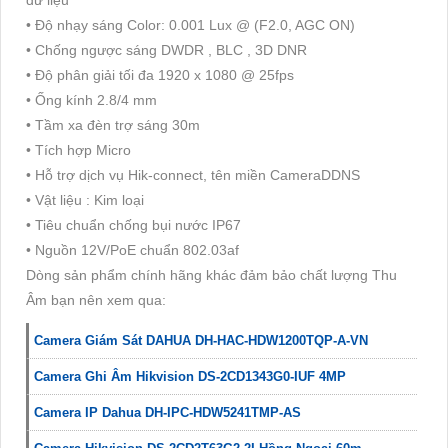
dữ liệu
• Độ nhạy sáng Color: 0.001 Lux @ (F2.0, AGC ON)
• Chống ngược sáng DWDR , BLC , 3D DNR
• Độ phân giải tối đa 1920 x 1080 @ 25fps
• Ống kính 2.8/4 mm
• Tầm xa đèn trợ sáng 30m
• Tích hợp Micro
• Hỗ trợ dịch vụ Hik-connect, tên miền CameraDDNS
• Vật liệu : Kim loại
• Tiêu chuẩn chống bụi nước IP67
• Nguồn 12V/PoE chuẩn 802.03af
Dòng sản phẩm chính hãng khác đảm bảo chất lượng Thu
Âm bạn nên xem qua:
Camera Giám Sát DAHUA DH-HAC-HDW1200TQP-A-VN
Camera Ghi Âm Hikvision DS-2CD1343G0-IUF 4MP
Camera IP Dahua DH-IPC-HDW5241TMP-AS