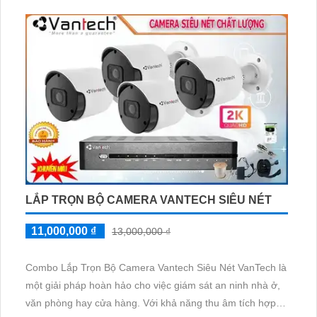
nghiệm thu âm rõ ràng và chất lượng cao.
Sản phẩm được trang bị công nghệ tiên tiến như micro
chất lượng cao, công suất lớn, khả năng giảm nhiễu tốt và
khả năng tái tạo âm thanh chính xác
LẮP TRỌN BỘ CAMERA VANTECH SIÊU NÉT
11,000,000 ₫
13,000,000 ₫
Combo Lắp Trọn Bộ Camera Vantech Siêu Nét VanTech là
một giải pháp hoàn hảo cho việc giám sát an ninh nhà ở,
văn phòng hay cửa hàng. Với khả năng thu âm tích hợp,