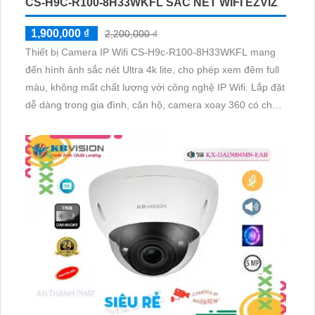
CS-H9C-R100-8H33WKFL SẮC NÉT WIFI EZVIZ
1,900,000 ₫
2,200,000 ₫
Thiết bị Camera IP Wifi CS-H9c-R100-8H33WKFL mang
đến hình ảnh sắc nét Ultra 4k lite, cho phép xem đêm full
màu, không mất chất lượng với công nghệ IP Wifi. Lắp đặt
dễ dàng trong gia đình, căn hộ, camera xoay 360 có chức
năng thu âm và loa rõ ràng.