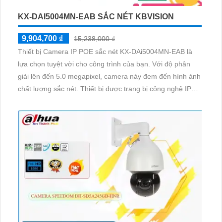
KX-DAI5004MN-EAB SẮC NÉT KBVISION
9,904,700 ₫
15,238,000 ₫
Thiết bị Camera IP POE sắc nét KX-DAi5004MN-EAB là
lựa chọn tuyệt vời cho công trình của bạn. Với độ phân
giải lên đến 5.0 megapixel, camera này đem đến hình ảnh
chất lượng sắc nét. Thiết bị được trang bị công nghệ IP
POE tiên tiến, giúp dễ dàng sử dụng và không bị giảm
chất lượng