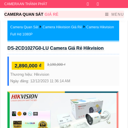
CAMERA AN THÀNH PHÁT
Facebook
Twitter
Instagram
Dribb
CAMERA QUAN SÁT
GIÁ RẺ
MENU
Camera Quan Sát
Camera Hikvision Giá Rẻ
Camera Hikvision
Full Hd 1080P
DS-2CD1027G0-LU Camera Giá Rẻ Hikvision
3,190,000 ₫
2,890,000 ₫
Thương hiệu:
Hikvision
Ngày đăng:
12/12/2023 11:36:14 AM