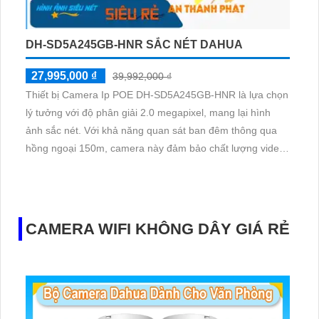
DH-SD5A245GB-HNR SẮC NÉT DAHUA
27,995,000 ₫
39,992,000 ₫
Thiết bị Camera Ip POE DH-SD5A245GB-HNR là lựa chọn
lý tưởng với độ phân giải 2.0 megapixel, mang lại hình
ảnh sắc nét. Với khả năng quan sát ban đêm thông qua
hồng ngoại 150m, camera này đảm bảo chất lượng video
ổn định. Sử dụng công nghệ IP POE, không gian lắp đặt
trở nên linh hoạt và tiết kiệm chi phí
CAMERA WIFI KHÔNG DÂY GIÁ RẺ