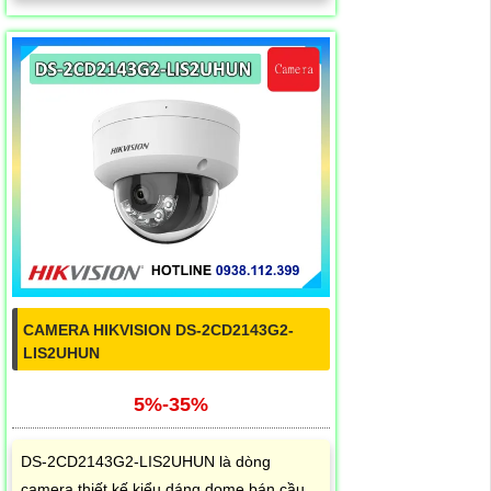
CAMERA HIKVISION DS-2CD2143G2-
LIS2UHUN
5%-35%
DS-2CD2143G2-LIS2UHUN là dòng
camera thiết kế kiểu dáng dome bán cầu,