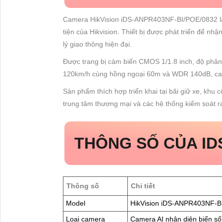
Camera HikVision iDS-ANPR403NF-BI/POE/0832 l
tiện của Hikvision. Thiết bị được phát triển để n
lý giao thông hiện đại.
Được trang bị cảm biến CMOS 1/1.8 inch, độ phân 
120km/h cùng hồng ngoại 60m và WDR 140dB, cam
Sản phẩm thích hợp triển khai tại bãi giữ xe, khu 
trung tâm thương mại và các hệ thống kiểm soát r
THÔNG SỐ CỦA ID
Thông số
Chi tiết
Model
HikVision iDS-ANPR403NF-B
Loại camera
Camera AI nhận diện biển số