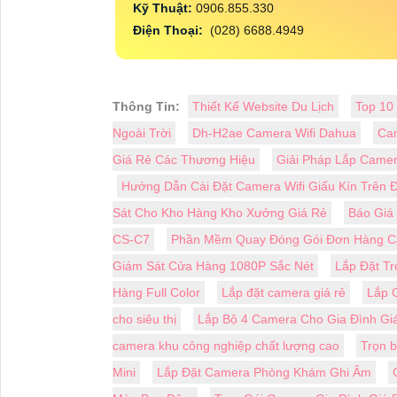
Kỹ Thuật:
0906.855.330
Điện Thoại:
(028) 6688.4949
Thông Tin:
Thiết Kế Website Du Lịch
Top 10
Ngoài Trời
Dh-H2ae Camera Wifi Dahua
Cam
Giá Rẻ Các Thương Hiệu
Giải Pháp Lắp Camer
Hướng Dẫn Cài Đặt Camera Wifi Giấu Kín Trên Đ
Sát Cho Kho Hàng Kho Xưởng Giá Rẻ
Báo Giá
CS-C7
Phần Mềm Quay Đóng Gói Đơn Hàng 
Giám Sát Cửa Hàng 1080P Sắc Nét
Lắp Đặt Tr
Hàng Full Color
Lắp đặt camera giá rẻ
Lắp 
cho siêu thị
Lắp Bộ 4 Camera Cho Gia Đình Gi
camera khu công nghiệp chất lượng cao
Trọn 
Mini
Lắp Đặt Camera Phòng Khám Ghi Âm