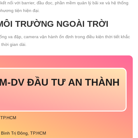
kết nối với barrier, đầu đọc, phần mềm quản lý bãi xe và hệ thống
hương tiện hiện đại.
 MÔI TRƯỜNG NGOÀI TRỜI
ng va đập, camera vận hành ổn định trong điều kiện thời tiết khắc
 thời gian dài.
M-DV ĐẦU TƯ AN THÀNH
, TP.HCM
Bình Trị Đông, TP.HCM