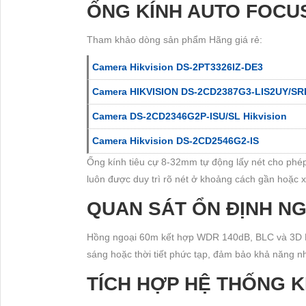
ỐNG KÍNH AUTO FOCU
Tham khảo dòng sản phẩm Hãng giá rẻ:
Camera Hikvision DS-2PT3326IZ-DE3
Camera HIKVISION DS-2CD2387G3-LIS2UY/SR
Camera DS-2CD2346G2P-ISU/SL Hikvision
Camera Hikvision DS-2CD2546G2-IS
Ống kính tiêu cự 8-32mm tự động lấy nét cho phép 
luôn được duy trì rõ nét ở khoảng cách gần hoặc x
QUAN SÁT ỔN ĐỊNH N
Hồng ngoại 60m kết hợp WDR 140dB, BLC và 3D DN
sáng hoặc thời tiết phức tạp, đảm bảo khả năng nhậ
TÍCH HỢP HỆ THỐNG 