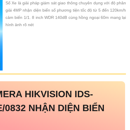
Số Xe là giải pháp giám sát giao thông chuyên dụng với độ phân
giải 4MP nhận diện biển số phương tiện tốc độ từ 5 đến 120km/h
cảm biến 1/1. 8 inch WDR 140dB cùng hồng ngoại 60m mang lại
hình ảnh rõ nét
MERA HIKVISION IDS-
/0832 NHẬN DIỆN BIỂN