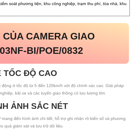
kiểm soát phương tiện, khu công nghiệp, trạm thu phí, tòa nhà, khu
T CỦA CAMERA GIAO
3NF-BI/POE/0832
E TỐC ĐỘ CAO
 động ở tốc độ từ 5 đến 120km/h với độ chính xác cao. Giải pháp
ghiệp, bãi xe và các tuyến giao thông có lưu lượng lớn.
NH ẢNH SẮC NÉT
ang đến hình ảnh chi tiết, hỗ trợ ghi nhận rõ biển số và phương
ệu quả giám sát và lưu trữ dữ liệu.