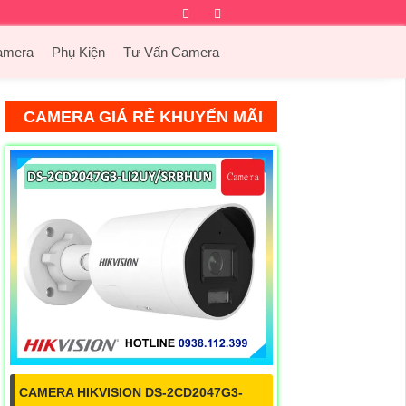
Facebook
Twitter
Instagram
Dribbble
amera
Phụ Kiện
Tư Vấn Camera
CAMERA GIÁ RẺ KHUYẾN MÃI
CAMERA HIKVISION DS-2CD2047G3-