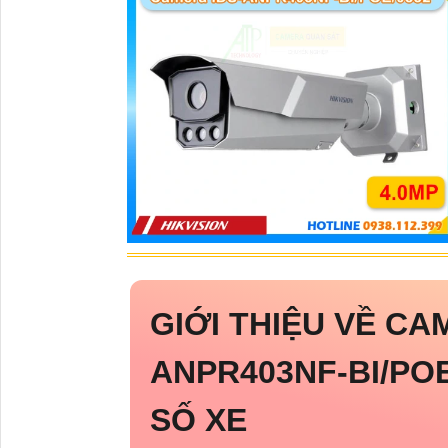
GIỚI THIỆU VỀ CA
ANPR403NF-BI/POE
SỐ XE