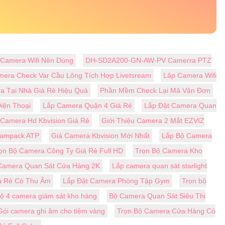
 Camera Wifi Nên Dùng
DH-SD2A200-GN-AW-PV Camerra PTZ
era Check Var Cầu Lông Tích Hợp Livetsream
Lăp Camera Wifi
a Tại Nhà Giá Rẻ Hiệu Quả
Phần Mềm Check Lại Mã Vận Đơn
iện Thoại
Lắp Camera Quận 4 Giá Rẻ
Lắp Đặt Camera Quan
 Camera Hd Kbvision Giá Rẻ
Giới Thiệu Camera 2 Mắt EZVIZ
Campack ATP
Giá Camera Kbvision Mới Nhất
Lắp Bộ Camera
ọn Bộ Camera Công Ty Giá Rẻ Full HD
Trọn Bộ Camera Kho
Camera Quan Sát Cửa Hàng 2K
Lắp camera quan sát starlight
á Rẻ Có Thu Âm
Lắp Đặt Camera Phòng Tập Gym
Trọn bộ
bộ 4 camera giám sát kho hàng
Bộ Camera Quan Sát Siêu Thị
Gói camera ghi âm cho tiệm vàng
Trọn Bộ Camera Cửa Hàng Có