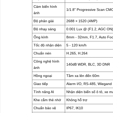
Cảm biến hình
1/1.8" Progressive Scan CM
ảnh
Độ phân giải
2688 × 1520 (4MP)
Độ nhạy sáng
0.001 Lux @ (F1.2, AGC ON),
Ống kính
8mm - 32mm, F1.7, Auto Fo
Tốc độ nhận diện
5 - 120 km/h
Chuẩn nén
H.265, H.264
Công nghệ hình
140dB WDR, BLC, 3D DNR
ảnh
Hồng ngoại
Tầm xa lên đến 60m
Giao tiếp
Alarm I/O, RS-485, Wiegand
Tính năng AI
Nhận diện biển số ô tô, xe m
Khe cắm thẻ nhớ
Không hỗ trợ
Chuẩn bảo vệ
IP67, IK10