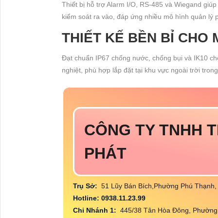
Thiết bị hỗ trợ Alarm I/O, RS-485 và Wiegand giúp 
kiểm soát ra vào, đáp ứng nhiều mô hình quản lý p
THIẾT KẾ BỀN BỈ CHO
Đạt chuẩn IP67 chống nước, chống bụi và IK10 chố
nghiệt, phù hợp lắp đặt tại khu vực ngoài trời trong
CÔNG TY TNHH T
PHÁT
Trụ Sở:
51 Lũy Bán Bích,Phường Phú Thạnh
Hotline: 0938.11.23.99
Chi Nhánh 1:
445/38 Tân Hòa Đông, Phường 