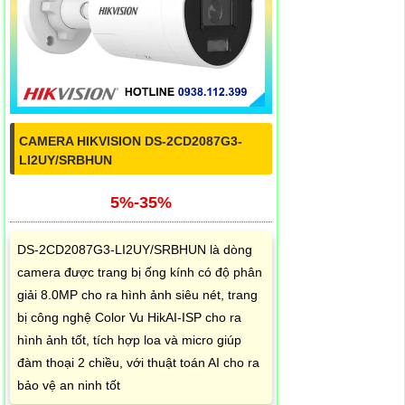
CAMERA HIKVISION DS-2CD2087G3-
LI2UY/SRBHUN
5%-35%
DS-2CD2087G3-LI2UY/SRBHUN là dòng
camera được trang bị ống kính có độ phân
giải 8.0MP cho ra hình ảnh siêu nét, trang
bị công nghệ Color Vu HikAI-ISP cho ra
hình ảnh tốt, tích hợp loa và micro giúp
đàm thoại 2 chiều, với thuật toán AI cho ra
bảo vệ an ninh tốt