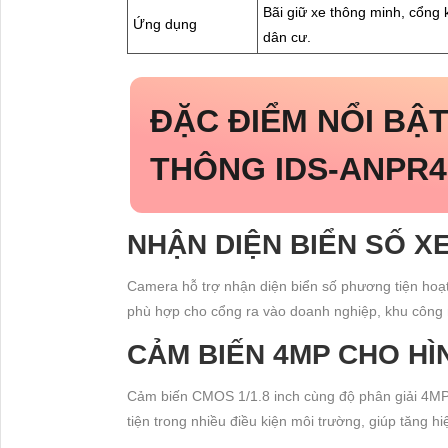
Bãi giữ xe thông minh, cổng 
Ứng dụng
dân cư.
ĐẶC ĐIỂM NỔI BẬ
THÔNG IDS-ANPR40
NHẬN DIỆN BIỂN SỐ X
Camera hỗ trợ nhận diện biển số phương tiện hoạt
phù hợp cho cổng ra vào doanh nghiệp, khu công n
CẢM BIẾN 4MP CHO HÌ
Cảm biến CMOS 1/1.8 inch cùng độ phân giải 4MP m
tiện trong nhiều điều kiện môi trường, giúp tăng hi