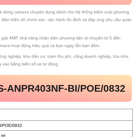
à dòng camera chuyên dụng dành cho hệ thống kiểm soát phương
hận diện biển số chính xác, vận hành ổn định và đáp ứng yêu cầu quản
giải 4MP, khả năng nhận diện phương tiện di chuyển từ 5 đến
era hoạt động hiệu quả cả ban ngày lẫn ban đêm.
công nghiệp, khu dân cư, trạm thu phí, cổng doanh nghiệp, tòa nhà,
a vào bằng biển số xe tự động.
S-ANPR403NF-BI/POE/0832
I/POE/0832
 xe