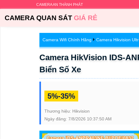
CAMERA AN THÀNH PHÁT
CAMERA QUAN SÁT
GIÁ RẺ
Camera Wifi Chính Hãng
Camera Hikvision Ult
Camera HikVision IDS-AN
Biển Số Xe
5%-35%
Thương hiệu:
Hikvision
Ngày đăng:
7/8/2026 10:37:50 AM