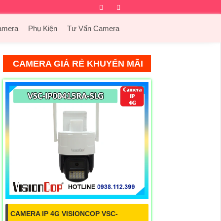
Facebook
Twitter
Instagram
Dribbble
amera
Phụ Kiện
Tư Vấn Camera
CAMERA GIÁ RẺ KHUYẾN MÃI
CAMERA IP 4G VISIONCOP VSC-