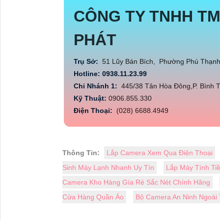
CÔNG TY TNHH TM
PHÁT
Trụ Sở:
51 Lũy Bán Bích, Phường Phú Thạn
Hotline: 0938.11.23.99
Chi Nhánh 1:
445/38 Tân Hòa Đông,P. Bình T
Kỹ Thuật:
0906.855.330
Điện Thoại:
(028) 6688.4949
Thông Tin:
Lắp Camera Xem Qua Điện Thoại
Sinh Máy Lạnh Nhanh Uy Tín
Lắp Máy Tính Ti
Camera Kho Hàng Gía Rẻ Sắc Nét Chính Hãng
Cửa Hàng Quần Áo
Bộ Camera An Ninh Ngoài 