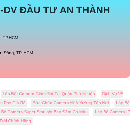
-DV ĐẦU TƯ AN THÀNH
h, TP.HCM
rị Đông, TP. HCM
Lắp Đặt Camera Giám Sát Tại Quận Phú Nhuận
Dịch Vụ Vệ
ền Pos Giá Rẻ
Sửa Chữa Camera Nhà Xưởng Tận Nơi
Lắp Bộ
Bộ Camera Super Starlight Ban Đêm Có Màu
Lắp Bộ Camera IP
Trời Chính Hãng