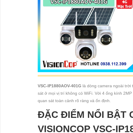
VSC-IP1880AOV-401G
là dòng camera ngoài trời t
sát ở mọi vị trí không có WiFi. Với 4 ống kính 2
quan sát toàn cảnh rõ ràng và ổn định.
ĐẶC ĐIỂM NỔI BẬT
VISIONCOP VSC-IP1