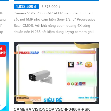
4,812,500 ₫
6,875,000 ₫
KF
Camera VSC-IP0650R-PS-LPR mang đến hình ảnh
mang
sắc nét 5MP nhờ cảm biến Sony 1/2. 8" Progressive
Scan CMOS. Với khả năng zoom quang 4X cùng
ợp 9
chuẩn nén H.265 tiết kiệm dung lượng camera ghi lại
õ
hình ảnh chi tiết ngay cả trong môi trường thiếu sáng
CAMERA VISIONCOP VSC-IP0460R-PSK