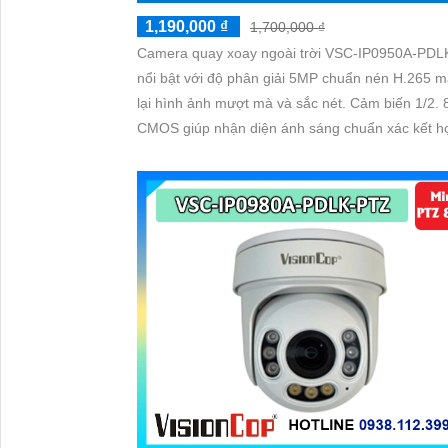
1,190,000 ₫
1,700,000 ₫
Camera quay xoay ngoài trời VSC-IP0950A-PDL
nổi bật với độ phân giải 5MP chuẩn nén H.265 
lại hình ảnh mượt mà và sắc nét. Cảm biến 1/2. 8"
CMOS giúp nhận diện ánh sáng chuẩn xác kết h
LED Array Dual Led cho tầm nhìn ban đêm rực r