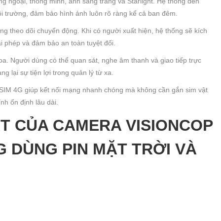
g ngoại, thông minh, ánh sáng trắng và Starlight. Hệ thống đèn
i trường, đảm bảo hình ảnh luôn rõ ràng kể cả ban đêm.
ng theo dõi chuyển động. Khi có người xuất hiện, hệ thống sẽ kích
i phép và đảm bảo an toàn tuyệt đối.
loa. Người dùng có thể quan sát, nghe âm thanh và giao tiếp trực
 lại sự tiện lợi trong quản lý từ xa.
SIM 4G giúp kết nối mạng nhanh chóng mà không cần gắn sim vật
nh ổn định lâu dài.
T CỦA CAMERA VISIONCOP
G DÙNG PIN MẶT TRỜI VÀ