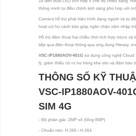
18 đèn dual LED tích hợp 4 chế độ chiếu sáng: hồn
thông minh tự điều chỉnh ánh sáng phù hợp với mô
Camera hỗ trợ phát hiện hình dạng người và tự độ
hoạt còi hú cảnh báo giúp ngăn chặn xâm nhập trá
Hỗ trợ đàm thoại hai chiều nhờ tích hợp micro và 
tiếp qua điện thoại thông qua ứng dụng Hieasy, mang
VSC-IP1880AOV-401G
sử dụng công nghệ Cloud 
lý, giảm thiểu rủi ro hư hỏng khe sim và đảm bảo tí
THÔNG SỐ KỸ THUẬ
VSC-IP1880AOV-401
SIM 4G
- Độ phân giải: 2MP x4 (tổng 8MP)
- Chuẩn nén: H.265 / H.264