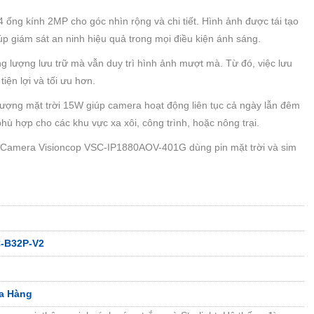
4 ống kính 2MP cho góc nhìn rộng và chi tiết. Hình ảnh được tái tạo
úp giám sát an ninh hiệu quả trong mọi điều kiện ánh sáng.
g lượng lưu trữ mà vẫn duy trì hình ảnh mượt mà. Từ đó, việc lưu
iện lợi và tối ưu hơn.
ợng mặt trời 15W giúp camera hoạt động liên tục cả ngày lẫn đêm
ù hợp cho các khu vực xa xôi, công trình, hoặc nông trại.
Camera Visioncop VSC-IP1880AOV-401G dùng pin mặt trời và sim
C-B32P-V2
a Hàng