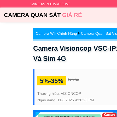
CAMERA AN THÀNH PHÁT
CAMERA QUAN SÁT
GIÁ RẺ
Camera Wifi Chính Hãng
Camera Quan Sát Vis
Camera Visioncop VSC-IP
Và Sim 4G
liên hệ
5%-35%
Thương hiệu:
VISIONCOP
Ngày đăng:
11/8/2025 4:20:25 PM