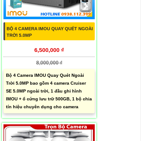
BỘ 4 CAMERA IMOU QUAY QUÉT NGOÀI
TRỜI 5.0MP
6,500,000 ₫
8,000,000 ₫
Bộ 4 Camera IMOU Quay Quét Ngoài
Trời 5.0MP bao gồm 4 camera Cruiser
SE 5.0MP ngoài trời, 1 đầu ghi hình
IMOU + ổ cứng lưu trữ 500GB, 1 bộ chia
tín hiệu chuyên dụng cho camera