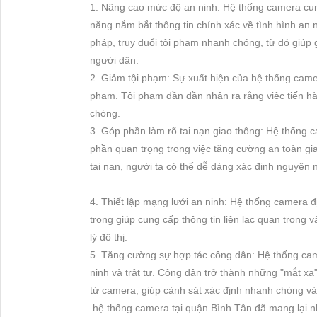
1. Nâng cao mức độ an ninh: Hệ thống camera cun
năng nắm bắt thông tin chính xác về tình hình an 
pháp, truy đuổi tội phạm nhanh chóng, từ đó giúp
người dân.
2. Giảm tội phạm: Sự xuất hiện của hệ thống camera
phạm. Tội phạm dần dần nhận ra rằng việc tiến hà
chóng.
3. Góp phần làm rõ tai nạn giao thông: Hệ thống c
phần quan trọng trong việc tăng cường an toàn gi
tai nạn, người ta có thể dễ dàng xác định nguyên 
4. Thiết lập mạng lưới an ninh: Hệ thống camera đ
trọng giúp cung cấp thông tin liên lạc quan trọn
lý đô thị.
5. Tăng cường sự hợp tác công dân: Hệ thống came
ninh và trật tự. Công dân trở thành những "mắt x
từ camera, giúp cảnh sát xác định nhanh chóng và 
hệ thống camera tại quận Bình Tân đã mang lại nhi