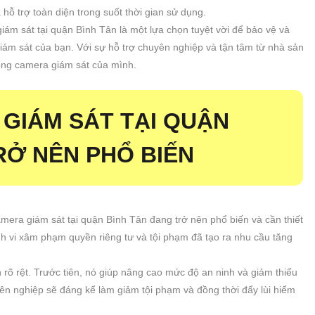
ỗ trợ toàn diện trong suốt thời gian sử dụng.
ám sát tại quận Bình Tân là một lựa chọn tuyệt vời để bảo vệ và
iám sát của bạn. Với sự hỗ trợ chuyên nghiệp và tận tâm từ nhà sản
hống camera giám sát của mình.
 GIÁM SÁT TẠI QUẬN
RỞ NÊN PHỔ BIẾN
camera giám sát tại quận Bình Tân đang trở nên phổ biến và cần thiết
nh vi xâm phạm quyền riêng tư và tội phạm đã tạo ra nhu cầu tăng
h rõ rệt. Trước tiên, nó giúp nâng cao mức độ an ninh và giảm thiểu
yên nghiệp sẽ đáng kể làm giảm tội phạm và đồng thời đẩy lùi hiểm