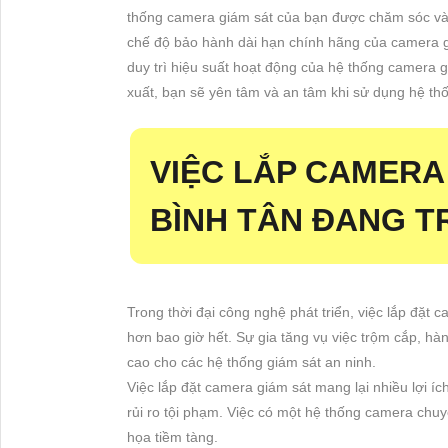
thống camera giám sát của bạn được chăm sóc và h
chế độ bảo hành dài hạn chính hãng của camera gi
duy trì hiệu suất hoạt động của hệ thống camera g
xuất, bạn sẽ yên tâm và an tâm khi sử dụng hệ t
VIỆC LẮP CAMERA
BÌNH TÂN ĐANG T
Trong thời đại công nghệ phát triển, việc lắp đặt 
hơn bao giờ hết. Sự gia tăng vụ việc trộm cắp, hà
cao cho các hệ thống giám sát an ninh.
Việc lắp đặt camera giám sát mang lại nhiều lợi íc
rủi ro tội phạm. Việc có một hệ thống camera chu
họa tiềm tàng.