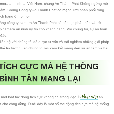
 camera an ninh tại Việt Nam, chúng An Thành Phát Không ngừng mở
hẩm. Chúng Công ty An Thành Phát có mạng lưới phân phối rộng
ách hàng ở mọi nơi.
rằng công ty camera An Thành Phát sẽ tiếp tục phát triển và trở
áp camera an ninh uy tín cho khách hàng. Với chúng tôi, sự an toàn
 đầu.
iên hệ với chúng tôi để được tư vấn và trải nghiệm những giải pháp
thể tin tưởng vào chúng tôi với cam kết mang đến sự an tâm và hài
TÍCH CỰC MÀ HỆ THỐNG
BÌNH TÂN MANG LẠI
đẳng cấp
ột loạt tác động tích cực không chỉ trong việc ☣️
an
rệt cho cộng đồng. Dưới đây là một số tác động tích cực mà hệ thống