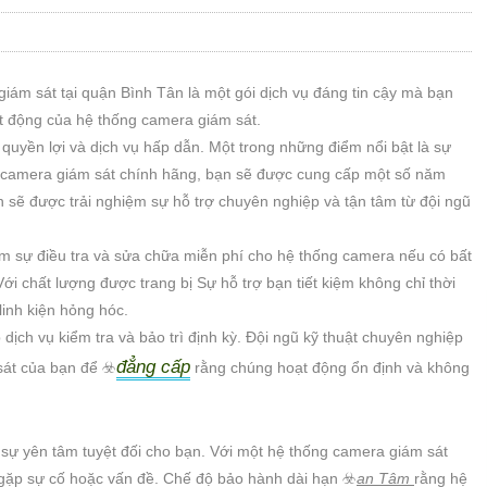
ám sát tại quận Bình Tân là một gói dịch vụ đáng tin cậy mà bạn
oạt động của hệ thống camera giám sát.
uyền lợi và dịch vụ hấp dẫn. Một trong những điểm nổi bật là sự
g camera giám sát chính hãng, bạn sẽ được cung cấp một số năm
n sẽ được trải nghiệm sự hỗ trợ chuyên nghiệp và tận tâm từ đội ngũ
 sự điều tra và sửa chữa miễn phí cho hệ thống camera nếu có bất
 Với chất lượng được trang bị Sự hỗ trợ bạn tiết kiệm không chỉ thời
linh kiện hỏng hóc.
ịch vụ kiểm tra và bảo trì định kỳ. Đội ngũ kỹ thuật chuyên nghiệp
đẳng cấp
sát của bạn để ☣️
rằng chúng hoạt động ổn định và không
sự yên tâm tuyệt đối cho bạn. Với một hệ thống camera giám sát
 gặp sự cố hoặc vấn đề. Chế độ bảo hành dài hạn ☣️
an Tâm
rằng hệ