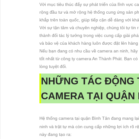
Với mục tiêu thúc đẩy sự phát triển của lĩnh vực
rộng đầu tư và mở rộng hệ thống cung ứng sản p
khắp trên toàn quốc, giúp tiếp cận dễ dàng với kh
Với sự tận tâm và chuyên nghiệp, chúng tôi tự tin 
thành đối tác lý tưởng trong việc cung cấp giải ph
và bảo vệ của khách hàng luôn được đặt lên hàng
Nếu bạn đang có nhu cầu về camera an ninh, hãy l
tốt nhất từ công ty camera An Thành Phát. Bạn có 
lòng tuyệt đối.
NHỮNG TÁC ĐỘNG 
CAMERA TẠI QUẬN 
Hệ thống camera tại quận Bình Tân đang mang lại m
ninh và trật tự mà còn cung cấp những lợi ích rõ 
này đang tạo ra: