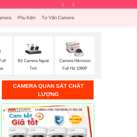
Facebook
Twitter
Instagram
Dribbble
amera
Phụ Kiện
Tư Vấn Camera
ull
Bộ Camera Ngoài
Camera Hikvision
ua
Trời
Full Hd 1080P
CAMERA QUAN SÁT CHẤT
LƯỢNG