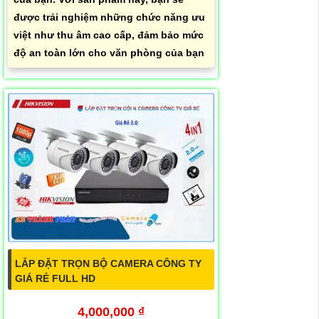
được trải nghiệm những chức năng ưu
việt như thu âm cao cấp, đảm bảo mức
độ an toàn lớn cho văn phòng của bạn
LẮP ĐẶT TRỌN BỘ CAMERA CÔNG TY
GIÁ RẺ FULL HD
4,000,000 ₫