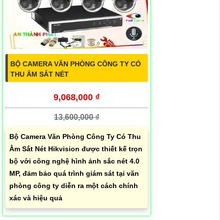
BỘ CAMERA VĂN PHÒNG CÔNG TY CÓ
THU ÂM SẮT NÉT
9,068,000 ₫
13,600,000 ₫
Bộ Camera Văn Phòng Công Ty Có Thu
Âm Sắt Nét Hikvision được thiết kế trọn
bộ với công nghệ hình ảnh sắc nét 4.0
MP, đảm bảo quá trình giám sát tại văn
phòng công ty diễn ra một cách chính
xác và hiệu quả