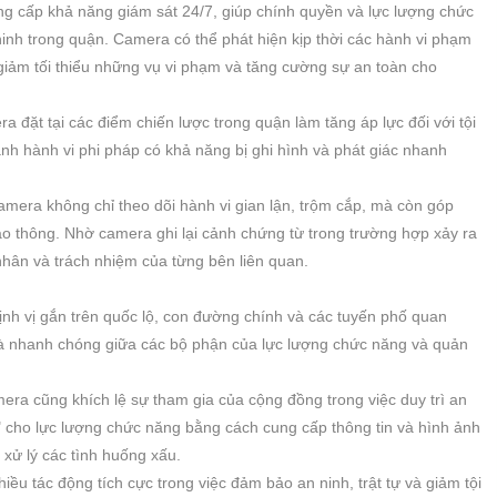
g cấp khả năng giám sát 24/7, giúp chính quyền và lực lượng chức
ninh trong quận. Camera có thể phát hiện kịp thời các hành vi phạm
 giảm tối thiểu những vụ vi phạm và tăng cường sự an toàn cho
 đặt tại các điểm chiến lược trong quận làm tăng áp lực đối với tội
nh hành vi phi pháp có khả năng bị ghi hình và phát giác nhanh
amera không chỉ theo dõi hành vi gian lận, trộm cắp, mà còn góp
ao thông. Nhờ camera ghi lại cảnh chứng từ trong trường hợp xảy ra
nhân và trách nhiệm của từng bên liên quan.
ịnh vị gắn trên quốc lộ, con đường chính và các tuyến phố quan
g và nhanh chóng giữa các bộ phận của lực lượng chức năng và quản
ra cũng khích lệ sự tham gia của cộng đồng trong việc duy trì an
a" cho lực lượng chức năng bằng cách cung cấp thông tin và hình ảnh
xử lý các tình huống xấu.
ều tác động tích cực trong việc đảm bảo an ninh, trật tự và giảm tội