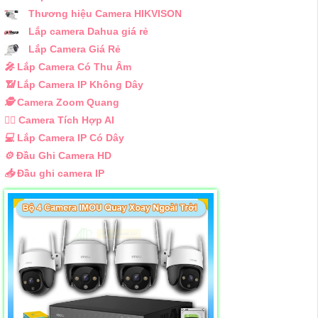
Thương hiệu Camera HIKVISON
Lắp camera Dahua giá rẻ
Lắp Camera Giá Rẻ
️🎤️
Lắp Camera Có Thu Âm
📶
Lắp Camera IP Không Dây
🕵️
Camera Zoom Quang
🧛‍♀️
Camera Tích Hợp AI
💻
Lắp Camera IP Có Dây
⚙️
Đầu Ghi Camera HD
📥
Đầu ghi camera IP