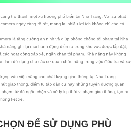
y càng trở thành một xu hướng phổ biến tại Nha Trang. Với sự phát
 camera ngày càng rõ rệt, mang lại nhiều lợi ích không chỉ cho cá
camera là tăng cường an ninh và giúp phòng chống tội phạm tại Nha
hả năng ghi lại mọi hành động diễn ra trong khu vực được lắp đặt,
uả các hoạt động xập xệ, ngăn chặn tội phạm. Khả năng này không
n làm dữ dụng cho các cơ quan chức năng trong việc điều tra và xử
trọng vào việc nâng cao chất lượng giao thông tại Nha Trang.
 nút giao thông, điểm tụ tập dân cư hay những tuyến đường quan
i phạm, từ đó ngăn chặn và xử lý kịp thời vi phạm giao thông, tạo ra
không kẹt xe.
CHỌN ĐỂ SỬ DỤNG PHÙ