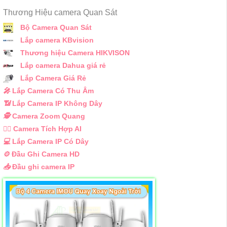
Thương Hiệu camera Quan Sát
Bộ Camera Quan Sát
Lắp camera KBvision
Thương hiệu Camera HIKVISON
Lắp camera Dahua giá rẻ
Lắp Camera Giá Rẻ
️🎤️
Lắp Camera Có Thu Âm
📶
Lắp Camera IP Không Dây
🕵️
Camera Zoom Quang
🧛‍♀️
Camera Tích Hợp AI
💻
Lắp Camera IP Có Dây
⚙️
Đầu Ghi Camera HD
📥
Đầu ghi camera IP