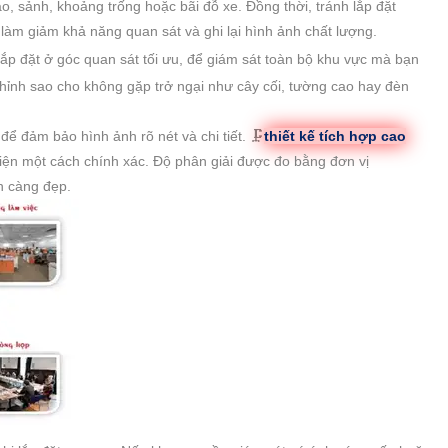
o, sảnh, khoảng trống hoặc bãi đỗ xe. Đồng thời, tránh lắp đặt
làm giảm khả năng quan sát và ghi lại hình ảnh chất lượng.
p đặt ở góc quan sát tối ưu, để giám sát toàn bộ khu vực mà bạn
hỉnh sao cho không gặp trở ngại như cây cối, tường cao hay đèn
ể đảm bảo hình ảnh rõ nét và chi tiết. 🗜️
thiết kế tích hợp cao
iện một cách chính xác. Độ phân giải được đo bằng đơn vị
h càng đẹp.