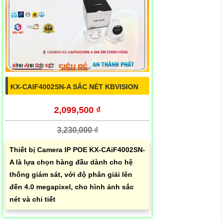
KX-CAIF4002SN-A SẮC NÉT KBVISION
2,099,500 ₫
3,230,000 ₫
Thiết bị Camera IP POE KX-CAiF4002SN-
A là lựa chọn hàng đầu dành cho hệ
thống giám sát, với độ phân giải lên
đến 4.0 megapixel, cho hình ảnh sắc
nét và chi tiết