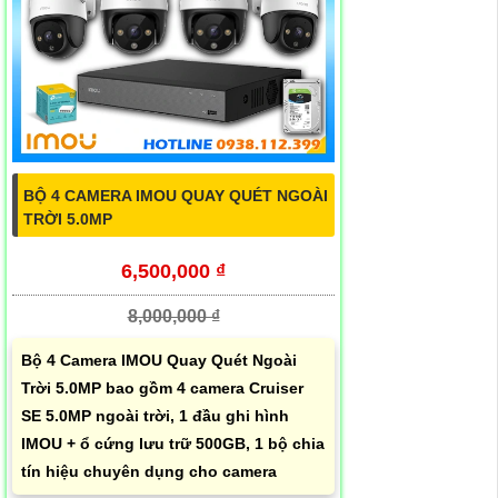
BỘ 4 CAMERA IMOU QUAY QUÉT NGOÀI
TRỜI 5.0MP
6,500,000 ₫
8,000,000 ₫
Bộ 4 Camera IMOU Quay Quét Ngoài
Trời 5.0MP bao gồm 4 camera Cruiser
SE 5.0MP ngoài trời, 1 đầu ghi hình
IMOU + ổ cứng lưu trữ 500GB, 1 bộ chia
tín hiệu chuyên dụng cho camera