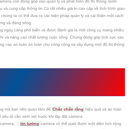
amera còn đóng góp vào quản lý và phát triển đô thị thông minh.
 và cung cấp thông tin Có rất nhiều giá trị cao cấp về tình hình giao
, chúng ta có thể đưa ra các biện pháp quản lý và cải thiện một cách
vững và đáng sống.
ang ngày càng phổ biến và được đánh giá là một công cụ mang nhiều
ô thị và nâng cao chất lượng cuộc sống. Chúng đóng góp tích cực vào
âng cao an toàn an toàn cho công cộng và xây dựng một đô thị thông
T CAMERA CẦN QUAN TÂM
rọng mà bạn nên quan tâm để
Chắc chắn rằng
hiệu quả và an toàn
 yếu tố cần xem xét trước khi lắp đặt camera:
ặt camera, ♢
tin tưởng
camera có thể quét được một diện tích rộng