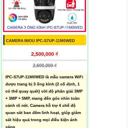
CAMERA IMOU IPC-S7UP-11M0WED
2,500,000 ₫
2,600,000 ₫
IPC-S7UP-11M0WED là mẫu camera WiFi
được trang bị 3 ống kính (2 cố định, 1
có thể quay quét) với độ phân giải 3MP
+ 3MP + 5MP, mang đến góc nhìn toàn
cảnh rõ nét. Camera hỗ trợ 4 chế độ
quan sát ban đêm linh hoạt, giúp giám
sát hiệu quả trong mọi điều kiện ánh
sáng