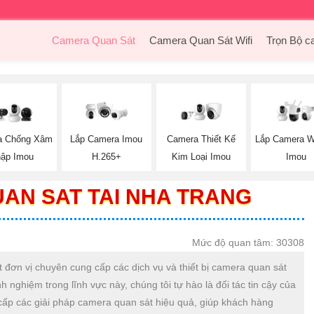
Camera Quan Sát
Camera Quan Sát Wifi
Trọn Bộ c
a Chống Xâm
Lắp Camera Imou
Camera Thiết Kế
Lắp Camera W
ập Imou
H.265+
Kim Loại Imou
Imou
AN SAT TAI NHA TRANG
Mức độ quan tâm: 30308
đơn vị chuyên cung cấp các dịch vụ và thiết bị camera quan sát
 nghiệm trong lĩnh vực này, chúng tôi tự hào là đối tác tin cậy của
cấp các giải pháp camera quan sát hiệu quả, giúp khách hàng