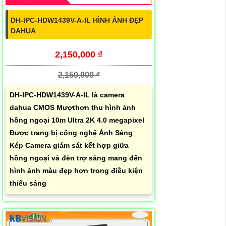
DH-IPC-HDW1439V-A-IL HÌNH ẢNH ĐẸP
DAHUA
2,150,000 ₫
2,150,000 ₫
DH-IPC-HDW1439V-A-IL là camera
dahua CMOS Mượthơn thu hình ảnh
hồng ngoại 10m Ultra 2K 4.0 megapixel
Được trang bị công nghệ Ánh Sáng
Kép Camera giám sát kết hợp giữa
hồng ngoại và đèn trợ sáng mang đến
hình ảnh màu đẹp hơn trong điều kiện
thiếu sáng