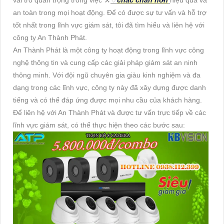
vai trò quan trọng trong việc ⚒
♢
chắc chắn hơn
hiệu quả và
an toàn trong mọi hoạt động. Để có được sự tư vấn và hỗ trợ
tốt nhất trong lĩnh vực giám sát, tôi đã tìm hiểu và liên hệ với
công ty An Thành Phát.
An Thành Phát là một công ty hoạt động trong lĩnh vực công
nghệ thông tin và cung cấp các giải pháp giám sát an ninh
thông minh. Với đội ngũ chuyên gia giàu kinh nghiệm và đa
dạng trong các lĩnh vực, công ty này đã xây dựng được danh
tiếng và có thể đáp ứng được mọi nhu cầu của khách hàng.
Để liên hệ với An Thành Phát và được tư vấn trực tiếp về các
lĩnh vực giám sát, có thể thực hiện theo các bước sau: