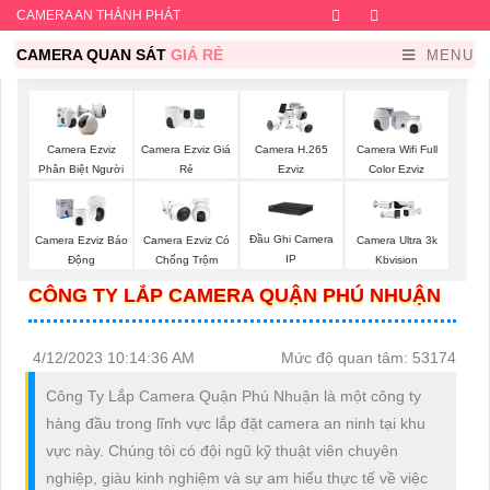
CAMERA AN THÀNH PHÁT
Facebook
Twitter
Instagram
Dribb
CAMERA QUAN SÁT
GIÁ RẺ
MENU
Camera Ezviz Giá
Camera Ezviz
Camera H.265
Camera Wifi Full
Rẻ
Phân Biệt Người
Ezviz
Color Ezviz
Đầu Ghi Camera
Camera Ezviz Báo
Camera Ezviz Có
Camera Ultra 3k
IP
Động
Chống Trộm
Kbvision
CÔNG TY LẮP CAMERA QUẬN PHÚ NHUẬN
4/12/2023 10:14:36 AM
Mức độ quan tâm: 53174
Công Ty Lắp Camera Quận Phú Nhuận là một công ty
hàng đầu trong lĩnh vực lắp đặt camera an ninh tại khu
vực này. Chúng tôi có đội ngũ kỹ thuật viên chuyên
nghiệp, giàu kinh nghiệm và sự am hiểu thực tế về việc