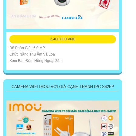
2,400,000 VNĐ
Độ Phân Giải: 5.0 MP
Chức Năng:Thu Âm Và Loa
Xem Ban Đêm:Hồng Ngoại 25m
CAMERA WIFI IMOU VỚI GIÁ CẠNH TRANH IPC-S42FP