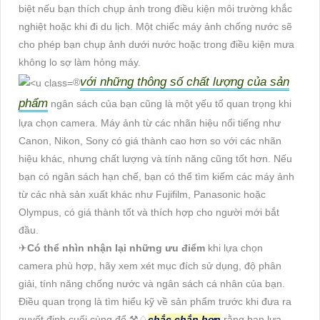
biệt nếu bạn thích chụp ảnh trong điều kiện môi trường khắc
nghiệt hoặc khi đi du lịch. Một chiếc máy ảnh chống nước sẽ
cho phép bạn chụp ảnh dưới nước hoặc trong điều kiện mưa
không lo sợ làm hỏng máy.
với những thông số chất lượng của sản
®️
phẩm
ngân sách của bạn cũng là một yếu tố quan trọng khi
lựa chọn camera. Máy ảnh từ các nhãn hiệu nổi tiếng như
Canon, Nikon, Sony có giá thành cao hơn so với các nhãn
hiệu khác, nhưng chất lượng và tính năng cũng tốt hơn. Nếu
bạn có ngân sách hạn chế, bạn có thể tìm kiếm các máy ảnh
từ các nhà sản xuất khác như Fujifilm, Panasonic hoặc
Olympus, có giá thành tốt và thích hợp cho người mới bắt
đầu.
✈
Có thể nhìn nhận lại những ưu điểm
khi lựa chọn
camera phù hợp, hãy xem xét mục đích sử dụng, độ phân
giải, tính năng chống nước và ngân sách cá nhân của bạn.
Điều quan trọng là tìm hiểu kỹ về sản phẩm trước khi đưa ra
quyết định cuối cùng để ⚒
♢
chắc chắn hơn
rằng bạn lựa