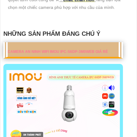
chọn một chiếc camera phù hợp với nhu cầu của mình.
NHỮNG SẢN PHẨM ĐÁNG CHÚ Ý
CAMERA AN NINH WIFI IMOU IPC-S6DP-3M0WEB GIÁ RẺ