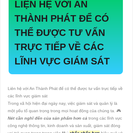
LIỆN HỆ VỚI AN
THÀNH PHÁT ĐỂ CÓ
THỂ ĐƯỢC TƯ VẤN
TRỰC TIẾP VỀ CÁC
LĨNH VỰC GIÁM SÁT
Liên hệ với An Thành Phát để có thể được tư vấn trực tiếp về
các lĩnh vực giám sát
Trong xã hội hiện đại ngày nay, việc giám sát và quản lý là
một yếu tố quan trọng trong mọi hoạt động của chúng ta. 🎮
Nét cần nghĩ đến của sản phẩm hơn cả
trong các lĩnh vực
công nghệ thông tin, kinh doanh và sản xuất, giám sát đóng