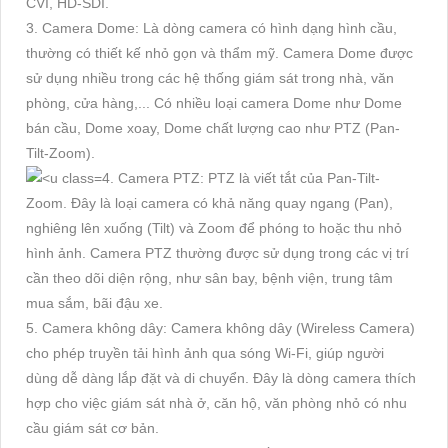
CVI, HD-SDI.
3. Camera Dome: Là dòng camera có hình dạng hình cầu,
thường có thiết kế nhỏ gọn và thẩm mỹ. Camera Dome được
sử dụng nhiều trong các hệ thống giám sát trong nhà, văn
phòng, cửa hàng,... Có nhiều loại camera Dome như Dome
bán cầu, Dome xoay, Dome chất lượng cao như PTZ (Pan-
Tilt-Zoom).
4. Camera PTZ: PTZ là viết tắt của Pan-Tilt-
Zoom. Đây là loại camera có khả năng quay ngang (Pan),
nghiêng lên xuống (Tilt) và Zoom để phóng to hoặc thu nhỏ
hình ảnh. Camera PTZ thường được sử dụng trong các vị trí
cần theo dõi diện rộng, như sân bay, bệnh viện, trung tâm
mua sắm, bãi đậu xe.
5. Camera không dây: Camera không dây (Wireless Camera)
cho phép truyền tải hình ảnh qua sóng Wi-Fi, giúp người
dùng dễ dàng lắp đặt và di chuyển. Đây là dòng camera thích
hợp cho việc giám sát nhà ở, căn hộ, văn phòng nhỏ có nhu
cầu giám sát cơ bản.