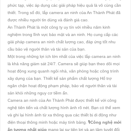
phức tạp, việc áp dụng các giải pháp hiệu quả là vô cùng cần
thiết. Trong số đó, lắp camera an ninh của An Thành Phát đã
được nhiều người tin dùng và đánh giá cao.
An Thành Phát là một công ty uy tín với nhiều năm kinh
nghiệm trong lĩnh vực bảo mật và an ninh. Họ cung cấp các
giải pháp camera an ninh chất lượng cao, đáp ứng tốt nhu
cầu bảo vệ người thân và tài sản của bạn.
Một trong những lợi ích lớn nhất của việc lắp camera an ninh
là khả năng giám sát 24/7. Camera sẽ giúp bạn theo dõi mọi
hoạt động xung quanh ngôi nhà, văn phòng hoặc công trình
xây dựng của bạn. Thiết kế sản phẩm chất lượng Hổ trợ
ngăn chặn hoạt động phạm pháp, bảo vệ người thân và tài
sản khỏi những nguy cơ tiềm ẩn.
Camera an ninh của An Thành Phát được thiết kế với công
nghệ tiên tiến và chất lượng hình ảnh rõ nét. Bạn có thể xem
và ghi lại hình ảnh từ xa thông qua các thiết bị di động như
điện thoại thông minh hoặc máy tính bảng. 🎙
Công nghệ mới
ấn tượng nhất giúp
mang lại sự tiện lợi và an tâm tuyệt đối