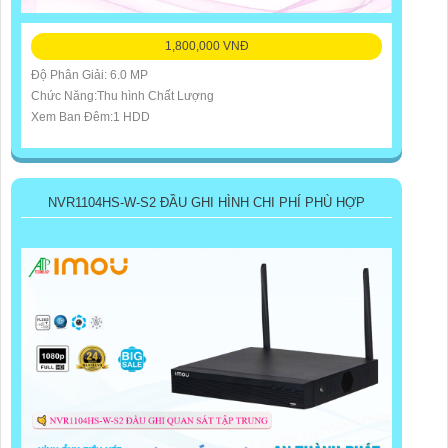
1,800,000 VNĐ
Độ Phân Giải: 6.0 MP
Chức Năng:Thu hình Chất Lượng
Xem Ban Đêm:1 HDD
NVR1104HS-W-S2 ĐẦU GHI HÌNH CHI PHÍ PHÙ HỢP