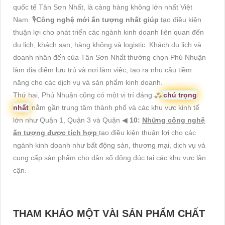
quốc tế Tân Sơn Nhất, là cảng hàng không lớn nhất Việt
Nam. 🎙
Công nghệ mới ấn tượng nhất giúp
tạo điều kiện
thuận lợi cho phát triển các ngành kinh doanh liên quan đến
du lịch, khách sạn, hàng không và logistic. Khách du lịch và
doanh nhân đến của Tân Sơn Nhất thường chọn Phú Nhuận
làm địa điểm lưu trú và nơi làm việc, tạo ra nhu cầu tiềm
năng cho các dịch vụ và sản phẩm kinh doanh.
Thứ hai, Phú Nhuận cũng có một vị trí đáng ⁂
chú trọng
nhất
nằm gần trung tâm thành phố và các khu vực kinh tế
lớn như Quận 1, Quận 3 và Quận ◀
10:
Những công nghệ
ấn tượng được tích hợp
tạo điều kiện thuận lợi cho các
ngành kinh doanh như bất động sản, thương mại, dịch vụ và
cung cấp sản phẩm cho dân số đông đúc tại các khu vực lân
cận.
THAM KHẢO MỘT VÀI SẢN PHẨM CHẤT