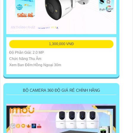
1,300,000 VNĐ
Độ Phân Giải: 2.0 MP
Chức Năng:Thu Âm
Xem Ban Đêm:Hồng Ngoại 30m
BỘ CAMERA 360 ĐỘ GIÁ RẺ CHÍNH HÃNG