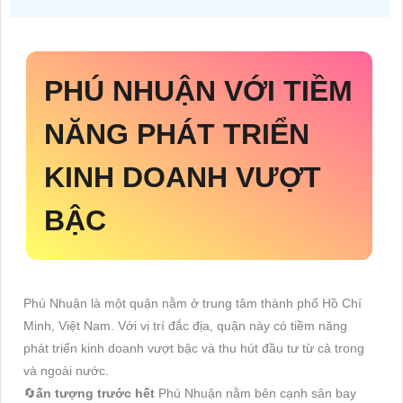
PHÚ NHUẬN VỚI TIỀM
NĂNG PHÁT TRIỂN
KINH DOANH VƯỢT
BẬC
Phú Nhuận là một quận nằm ở trung tâm thành phố Hồ Chí
Minh, Việt Nam. Với vị trí đắc địa, quận này có tiềm năng
phát triển kinh doanh vượt bậc và thu hút đầu tư từ cả trong
và ngoài nước.
🔄
ấn tượng trước hết
Phú Nhuận nằm bên cạnh sân bay