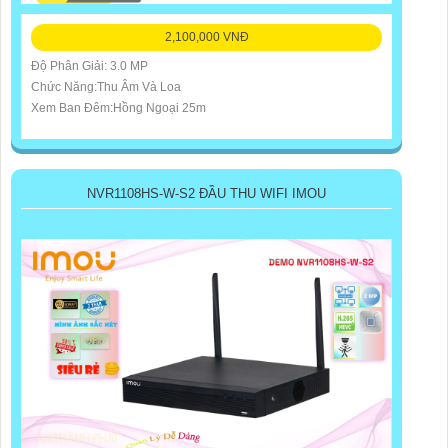
2,100,000 VNĐ
Độ Phân Giải: 3.0 MP
Chức Năng:Thu Âm Và Loa
Xem Ban Đêm:Hồng Ngoại 25m
NVR1108HS-W-S2 ĐẦU THU WIFI IMOU