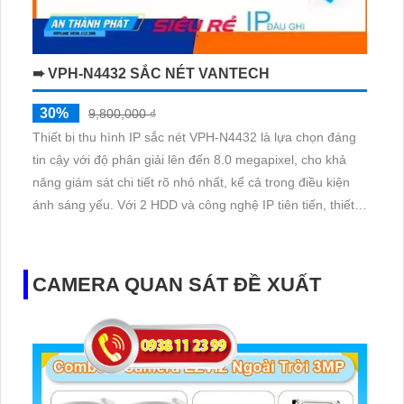
➠ VPH-N4432 SẮC NÉT VANTECH
30%
9,800,000 ₫
Thiết bị thu hình IP sắc nét VPH-N4432 là lựa chọn đáng
tin cậy với độ phân giải lên đến 8.0 megapixel, cho khả
năng giám sát chi tiết rõ nhỏ nhất, kể cả trong điều kiện
ánh sáng yếu. Với 2 HDD và công nghệ IP tiên tiến, thiết
bị đảm bảo không bị giảm chất lượng. Đầu ghi 32 kênh
tích hợp công nghệ AI, phù hợp cho các công trình lớn
CAMERA QUAN SÁT ĐỀ XUẤT