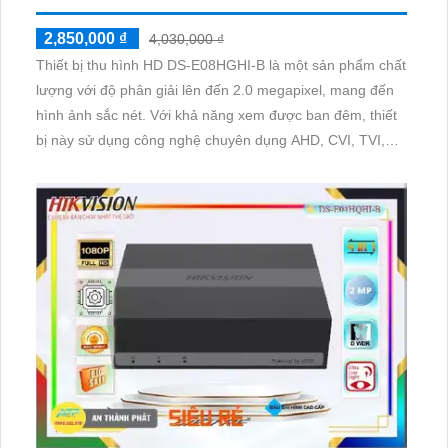
2,850,000 ₫
4,030,000 ₫
Thiết bị thu hình HD DS-E08HGHI-B là một sản phẩm chất
lượng với độ phân giải lên đến 2.0 megapixel, mang đến
hình ảnh sắc nét. Với khả năng xem được ban đêm, thiết
bị này sử dụng công nghệ chuyên dụng AHD, CVI, TVI,
BCS để đảm bảo chất lượng hình ảnh trung thực. Thêm
vào đó, DS-E08HGHI-B còn được trang bị 2 camera IP,
phù hợp cho việc giám sát kho hàng, nhà xưởng