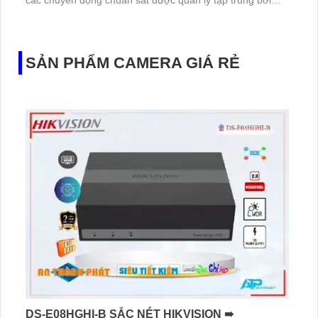
các chuyển động chuẩn sát được quản lý tập trung bởi
đầu ghi hình IP WiFi
SẢN PHẨM CAMERA GIÁ RẺ
DS-E08HGHI-B SẮC NÉT HIKVISION ➠