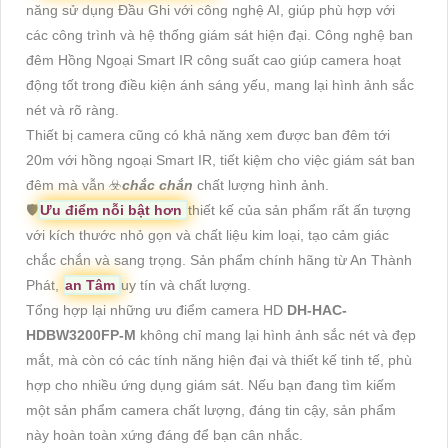
năng sử dụng Đầu Ghi với công nghệ AI, giúp phù hợp với
các công trình và hệ thống giám sát hiện đại. Công nghệ ban
đêm Hồng Ngoại Smart IR công suất cao giúp camera hoạt
động tốt trong điều kiện ánh sáng yếu, mang lại hình ảnh sắc
nét và rõ ràng.
Thiết bị camera cũng có khả năng xem được ban đêm tới
20m với hồng ngoại Smart IR, tiết kiệm cho việc giám sát ban
đêm mà vẫn ☣️
chắc chắn
chất lượng hình ảnh.
🛡
Ưu điểm nỗi bật hơn
thiết kế của sản phẩm rất ấn tượng
với kích thước nhỏ gọn và chất liệu kim loại, tạo cảm giác
chắc chắn và sang trọng. Sản phẩm chính hãng từ An Thành
Phát,
an Tâm
uy tín và chất lượng.
Tổng hợp lại những ưu điểm camera HD
DH-HAC-
HDBW3200FP-M
không chỉ mang lại hình ảnh sắc nét và đẹp
mắt, mà còn có các tính năng hiện đại và thiết kế tinh tế, phù
hợp cho nhiều ứng dụng giám sát. Nếu bạn đang tìm kiếm
một sản phẩm camera chất lượng, đáng tin cậy, sản phẩm
này hoàn toàn xứng đáng để bạn cân nhắc.