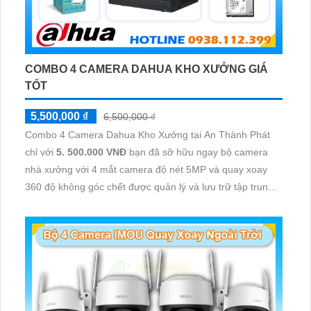
COMBO 4 CAMERA DAHUA KHO XƯỞNG GIÁ
TỐT
5,500,000 ₫
6,500,000 ₫
Combo 4 Camera Dahua Kho Xưởng tại An Thành Phát
chỉ với
5. 500.000 VNĐ
bạn đã sỡ hữu ngay bộ camera
nhà xưởng với 4 mắt camera độ nét 5MP và quay xoay
360 độ không góc chết được quản lý và lưu trữ tập trung
về đầu ghi hình ổ cứng hỗ trợ xem qua tivi