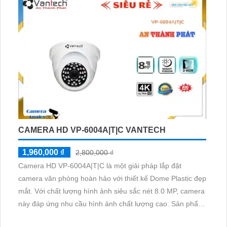
CAMERA HD VP-6004A|T|C VANTECH
1,960,000 ₫
2,800,000 ₫
Camera HD VP-6004A|T|C là một giải pháp lắp đặt
camera văn phòng hoàn hảo với thiết kế Dome Plastic đẹp
mắt. Với chất lượng hình ảnh siêu sắc nét 8.0 MP, camera
này đáp ứng nhu cầu hình ảnh chất lượng cao. Sản phẩm
được trang bị công nghệ AHD, CVI, TVI, BCS HD giá rẻ,