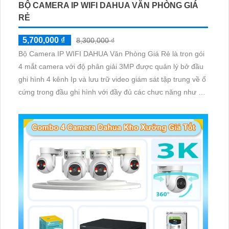
BỘ CAMERA IP WIFI DAHUA VĂN PHÒNG GIÁ
RẺ
5,700,000 ₫
8,300,000 ₫
Bộ Camera IP WIFI DAHUA Văn Phòng Giá Rẻ là trọn gói
4 mắt camera với độ phân giải 3MP được quản lý bở đầu
ghi hình 4 kênh Ip và lưu trữ video giám sát tập trung về ổ
cứng trong đầu ghi hình với đầy đủ các chưc năng như AI
Phát hiện chuyển động, đàm thoại âm thanh 2 chiều và
giám sát có màu vào ban đêm