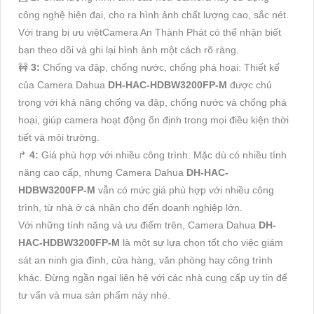
công nghệ hiện đại, cho ra hình ảnh chất lượng cao, sắc nét.
Với trang bị ưu việtCamera An Thành Phát có thể nhận biết
bạn theo dõi và ghi lại hình ảnh một cách rõ ràng.
🚧
3:
Chống va đập, chống nước, chống phá hoại: Thiết kế
của Camera Dahua
DH-HAC-HDBW3200FP-M
được chú
trọng với khả năng chống va đập, chống nước và chống phá
hoại, giúp camera hoạt động ổn định trong mọi điều kiện thời
tiết và môi trường.
️↱
4:
Giá phù hợp với nhiều công trình: Mặc dù có nhiều tính
năng cao cấp, nhưng Camera Dahua
DH-HAC-
HDBW3200FP-M
vẫn có mức giá phù hợp với nhiều công
trình, từ nhà ở cá nhân cho đến doanh nghiệp lớn.
Với những tính năng và ưu điểm trên, Camera Dahua
DH-
HAC-HDBW3200FP-M
là một sự lựa chọn tốt cho việc giám
sát an ninh gia đình, cửa hàng, văn phòng hay công trình
khác. Đừng ngần ngại liên hệ với các nhà cung cấp uy tín để
tư vấn và mua sản phẩm này nhé.