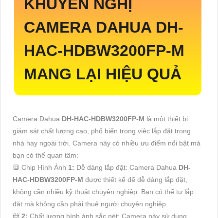
KHUYẾN NGHỊ
CAMERA DAHUA
DH-
HAC-HDBW3200FP-M
MANG LẠI HIỆU QUẢ
Camera Dahua
DH-HAC-HDBW3200FP-M
là một thiết bị
giám sát chất lượng cao, phổ biến trong việc lắp đặt trong
nhà hay ngoài trời. Camera này có nhiều ưu điểm nổi bật mà
bạn có thể quan tâm:
🔳 Chip Hình Ảnh
1:
Dễ dàng lắp đặt: Camera Dahua
DH-
HAC-HDBW3200FP-M
được thiết kế để dễ dàng lắp đặt,
không cần nhiều kỹ thuật chuyên nghiệp. Bạn có thể tự lắp
đặt mà không cần phải thuê người chuyên nghiệp.
📨
2:
Chất lượng hình ảnh sắc nét: Camera này sử dụng