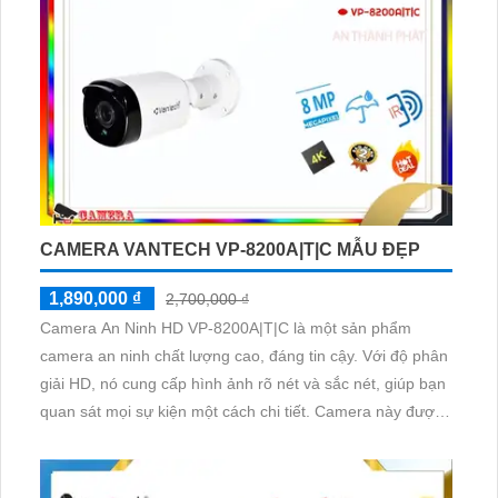
CAMERA VANTECH VP-8200A|T|C MẪU ĐẸP
1,890,000 ₫
2,700,000 ₫
Camera An Ninh HD VP-8200A|T|C là một sản phẩm
camera an ninh chất lượng cao, đáng tin cậy. Với độ phân
giải HD, nó cung cấp hình ảnh rõ nét và sắc nét, giúp bạn
quan sát mọi sự kiện một cách chi tiết. Camera này được
thiết kế nhỏ gọn, dễ dàng lắp đặt và điều chỉnh góc nhìn.
Nó cũng có khả năng chống nước và chống va đập, phù
hợp sử dụng trong trong nhà và ngoài trời