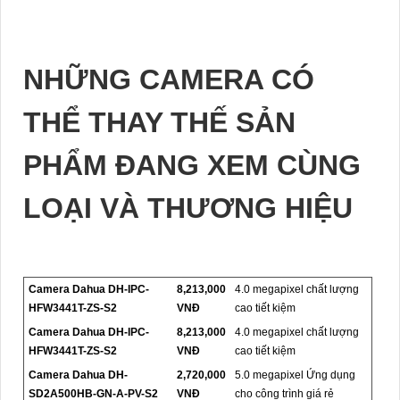
NHỮNG CAMERA CÓ
THỂ THAY THẾ SẢN
PHẨM ĐANG XEM CÙNG
LOẠI VÀ THƯƠNG HIỆU
Camera Dahua DH-IPC-
8,213,000
4.0 megapixel chất lượng
HFW3441T-ZS-S2
VNĐ
cao tiết kiệm
Camera Dahua DH-IPC-
8,213,000
4.0 megapixel chất lượng
HFW3441T-ZS-S2
VNĐ
cao tiết kiệm
Camera Dahua DH-
2,720,000
5.0 megapixel Ứng dụng
SD2A500HB-GN-A-PV-S2
VNĐ
cho công trình giá rẻ