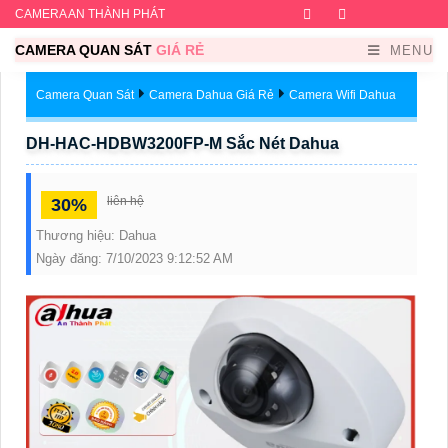
CAMERA AN THÀNH PHÁT
Facebook
Twitter
Instagram
Dribb
CAMERA QUAN SÁT
GIÁ RẺ
MENU
Camera Quan Sát
Camera Dahua Giá Rẻ
Camera Wifi Dahua
DH-HAC-HDBW3200FP-M Sắc Nét Dahua
liên hệ
30%
Thương hiệu:
Dahua
Ngày đăng:
7/10/2023 9:12:52 AM