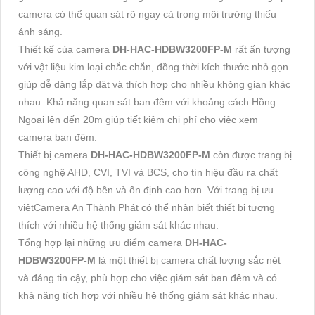
camera có thể quan sát rõ ngay cả trong môi trường thiếu
ánh sáng.
Thiết kế của camera
DH-HAC-HDBW3200FP-M
rất ấn tượng
với vật liệu kim loại chắc chắn, đồng thời kích thước nhỏ gọn
giúp dễ dàng lắp đặt và thích hợp cho nhiều không gian khác
nhau. Khả năng quan sát ban đêm với khoảng cách Hồng
Ngoại lên đến 20m giúp tiết kiệm chi phí cho việc xem
camera ban đêm.
Thiết bị camera
DH-HAC-HDBW3200FP-M
còn được trang bị
công nghệ AHD, CVI, TVI và BCS, cho tín hiệu đầu ra chất
lượng cao với độ bền và ổn định cao hơn. Với trang bị ưu
việtCamera An Thành Phát có thể nhận biết thiết bị tương
thích với nhiều hệ thống giám sát khác nhau.
Tổng hợp lại những ưu điểm camera
DH-HAC-
HDBW3200FP-M
là một thiết bị camera chất lượng sắc nét
và đáng tin cậy, phù hợp cho việc giám sát ban đêm và có
khả năng tích hợp với nhiều hệ thống giám sát khác nhau.