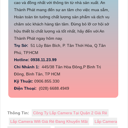
cao và đồng nhất với thông tin từ nhà sản xuất. An
Thành Phát mang đến sự an tâm cho việc mua sắm,
Hoàn toàn tin tưởng chất lượng sản phẩm và dịch vụ
chăm sóc khách hàng tận tâm. Đừng bỏ lỡ cơ hội sở
hữu thiết bị chất lượng và tốt nhất, hãy đến với An
Thành Phát ngay hôm nay.
Trụ Sở:
51 Lũy Bán Bích, P. Tân Thới Hòa, Q.Tân
Phú, TP.HCM
Hotline: 0938.11.23.99
Chi Nhánh 1:
445/38 Tân Hòa Đông,P Bình Trị
Đông, Bình Tân, TP HCM
Kỹ Thuật:
0906.855.330
Điện Thoại:
(028) 6688.4949
Thông Tin:
Công Ty Lắp Camera Tại Quận 2 Giá Rẻ
Lắp Camera Wifi Giá Rẻ Đang Khuyến Mãi
Lắp Camera