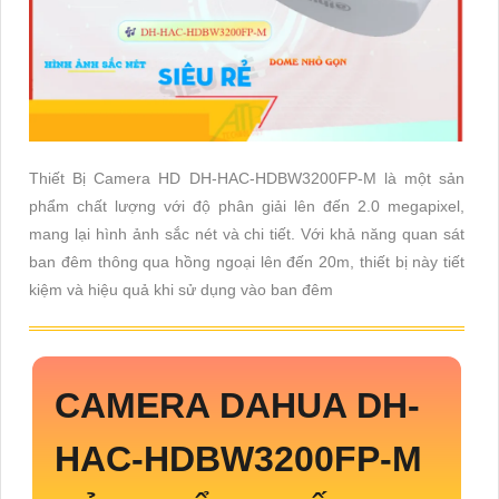
Thiết Bị Camera HD DH-HAC-HDBW3200FP-M là một sản
phẩm chất lượng với độ phân giải lên đến 2.0 megapixel,
mang lại hình ảnh sắc nét và chi tiết. Với khả năng quan sát
ban đêm thông qua hồng ngoại lên đến 20m, thiết bị này tiết
kiệm và hiệu quả khi sử dụng vào ban đêm
CAMERA DAHUA
DH-
HAC-HDBW3200FP-M