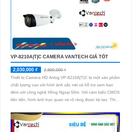
VP-8210A|T|C CAMERA VANTECH GIÁ TỐT
2,030,000 ₫
2,900,000 ₫
Thiết bị Camera HD Anlog VP-8210A|T|C là một sản phẩm
chất lượng cao với hình ảnh sắc nét và hỗ trợ xem ban
đêm với công nghệ Hồng Ngoại 50m. Với cảm biến CMOS
tiên tiến, hình ảnh trực quan và rõ ràng được tái tạo. Thiết
bị hỗ trợ nhiều công nghệ như AHD, CVI, TVI, BCS HD
Analog, mang đến sự linh hoạt và tiện lợi cho người sử
dụng. Chất lượng hình H