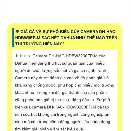
️💬 GIÁ CẢ VÀ SỰ PHỔ BIẾN CỦA CAMERA DH-HAC-
HDBW0FP-M SẮC NÉT DAHUA NHƯ THẾ NÀO TRÊN
THỊ TRƯỜNG HIỆN NAY?
👩‍👩‍👦‍👦 Camera DH-HAC-HDBW3200FP-M của
Dahua hiện đang thu hút sự quan tâm của nhiều
người do chất lượng sắc nét và giá cả cạnh tranh.
Camera này được đánh giá cao về độ phân giải và
khả năng chống nước, phù hợp cho nhiều môi trường
khác nhau. Trong khi đó, giá thành của sản phẩm
cũng phản ánh giá trị thực sự, đáng đầu tư. Sự phổ
biến của camera DH-HAC-HDBW3200FP-M đã tạo
nên sức hút không chỉ trong ngành công nghiệp an
ninh mà còn trong cộng đồng người tiêu dùng đang
tìm kiếm giải pháp giám sát hiệu quả.