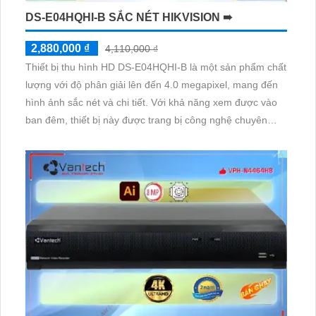
DS-E04HQHI-B SẮC NÉT HIKVISION ➠
2,880,000 ₫
4,110,000 ₫
Thiết bị thu hình HD DS-E04HQHI-B là một sản phẩm chất
lượng với độ phân giải lên đến 4.0 megapixel, mang đến
hình ảnh sắc nét và chi tiết. Với khả năng xem được vào
ban đêm, thiết bị này được trang bị công nghệ chuyên
dụng AHD, CVI, TVI, BCS mang lại chất lượng hình ảnh
cao và độ bền cao. Đầu ghi 4 kênh của thiết bị cũng hỗ trợ
việc thu hình chất lượng, đảm bảo hiệu suất hoạt động ổn
định