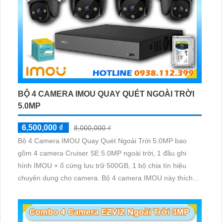
BỘ 4 CAMERA IMOU QUAY QUÉT NGOÀI TRỜI
5.0MP
6,500,000 ₫
8,000,000 ₫
Bộ 4 Camera IMOU Quay Quét Ngoài Trời 5.0MP bao
gồm 4 camera Cruiser SE 5.0MP ngoài trời, 1 đầu ghi
hình IMOU + ổ cứng lưu trữ 500GB, 1 bộ chia tín hiệu
chuyên dụng cho camera. Bộ 4 camera IMOU này thích
hợp lắp đặt cho kho hàng, nhà xưởng, khu phố và khu vực
cần giám sát ngoài trời