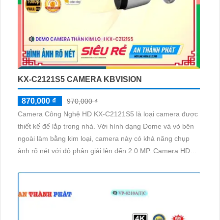
KX-C2121S5 CAMERA KBVISION
870,000 ₫
970,000 ₫
Camera Công Nghệ HD KX-C2121S5 là loại camera được
thiết kế để lắp trong nhà. Với hình dạng Dome và vỏ bên
ngoài làm bằng kim loại, camera này có khả năng chụp
ảnh rõ nét với độ phân giải lên đến 2.0 MP. Camera HD
KX-C2121S5 được phát triển trên nền tảng AHD, CVI, TVI
và BCS, giúp đảm bảo tính ổn định và tương thích với
nhiều hệ thống khác nhau