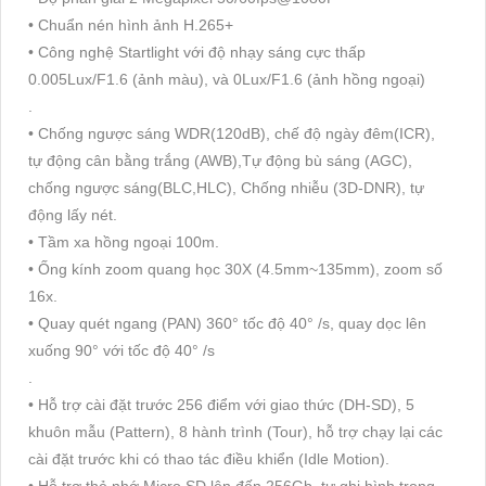
• Chuẩn nén hình ảnh H.265+
• Công nghệ Startlight với độ nhạy sáng cực thấp
0.005Lux/F1.6 (ảnh màu), và 0Lux/F1.6 (ảnh hồng ngoại)
.
• Chống ngược sáng WDR(120dB), chế độ ngày đêm(ICR),
tự động cân bằng trắng (AWB),Tự động bù sáng (AGC),
chống ngược sáng(BLC,HLC), Chống nhiễu (3D-DNR), tự
động lấy nét.
• Tầm xa hồng ngoại 100m.
• Ống kính zoom quang học 30X (4.5mm~135mm), zoom số
16x.
• Quay quét ngang (PAN) 360° tốc độ 40° /s, quay dọc lên
xuống 90° với tốc độ 40° /s
.
• Hỗ trợ cài đặt trước 256 điểm với giao thức (DH-SD), 5
khuôn mẫu (Pattern), 8 hành trình (Tour), hỗ trợ chạy lại các
cài đặt trước khi có thao tác điều khiển (Idle Motion).
• Hỗ trợ thẻ nhớ Micro SD lên đến 256Gb, tự ghi hình trong