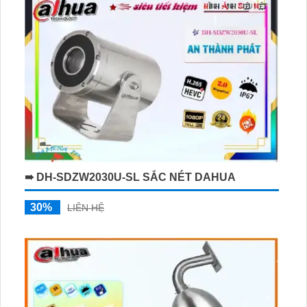
➠ DH-SDZW2030U-SL SẮC NÉT DAHUA
30%
LIÊN HỆ