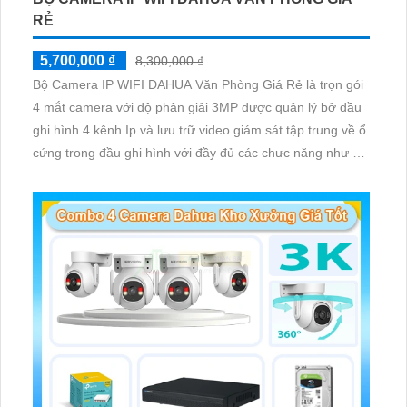
RẺ
5,700,000 ₫
8,300,000 ₫
Bộ Camera IP WIFI DAHUA Văn Phòng Giá Rẻ là trọn gói
4 mắt camera với độ phân giải 3MP được quản lý bở đầu
ghi hình 4 kênh Ip và lưu trữ video giám sát tập trung về ổ
cứng trong đầu ghi hình với đầy đủ các chưc năng như AI
Phát hiện chuyển động, đàm thoại âm thanh 2 chiều và
giám sát có màu vào ban đêm