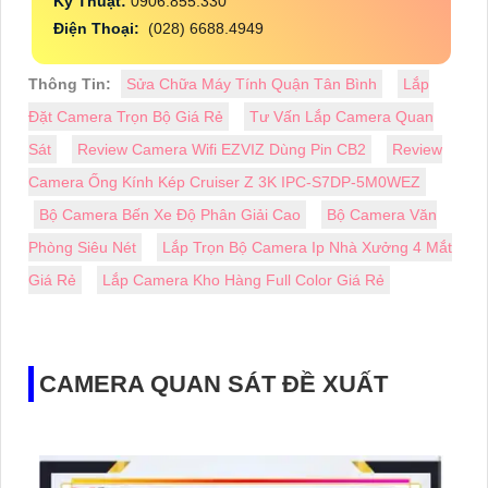
Kỹ Thuật:
0906.855.330
Điện Thoại:
(028) 6688.4949
Thông Tin:
Sửa Chữa Máy Tính Quận Tân Bình
Lắp
Đặt Camera Trọn Bộ Giá Rẻ
Tư Vấn Lắp Camera Quan
Sát
Review Camera Wifi EZVIZ Dùng Pin CB2
Review
Camera Ống Kính Kép Cruiser Z 3K IPC-S7DP-5M0WEZ
Bộ Camera Bến Xe Độ Phân Giải Cao
Bộ Camera Văn
Phòng Siêu Nét
Lắp Trọn Bộ Camera Ip Nhà Xưởng 4 Mắt
Giá Rẻ
Lắp Camera Kho Hàng Full Color Giá Rẻ
CAMERA QUAN SÁT ĐỀ XUẤT