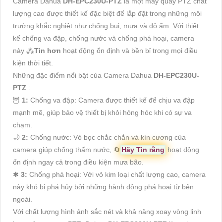
Camera Dahua
DH-EPC230U-PTZ
là một máy quay PTZ chất
lượng cao được thiết kế đặc biệt để lắp đặt trong những môi
trường khắc nghiệt như chống bụi, mưa và độ ẩm. Với thiết
kế chống va đập, chống nước và chống phá hoại, camera
này ⁂
Tin hơn
hoạt động ổn định và bền bỉ trong mọi điều
kiện thời tiết.
Những đặc điểm nổi bật của Camera Dahua
DH-EPC230U-
PTZ
:
🦉
1:
Chống va đập: Camera được thiết kế để chịu va đập
mạnh mẽ, giúp bảo vệ thiết bị khỏi hỏng hóc khi có sự va
chạm.
🌙
2:
Chống nước: Vỏ bọc chắc chắn và kín cương của
camera giúp chống thấm nước, 🔄
Hãy Tin rằng
hoạt động
ổn định ngay cả trong điều kiện mưa bão.
✱
3:
Chống phá hoại: Với vỏ kim loại chất lượng cao, camera
này khó bị phá hủy bởi những hành động phá hoại từ bên
ngoài.
Với chất lượng hình ảnh sắc nét và khả năng xoay vòng linh