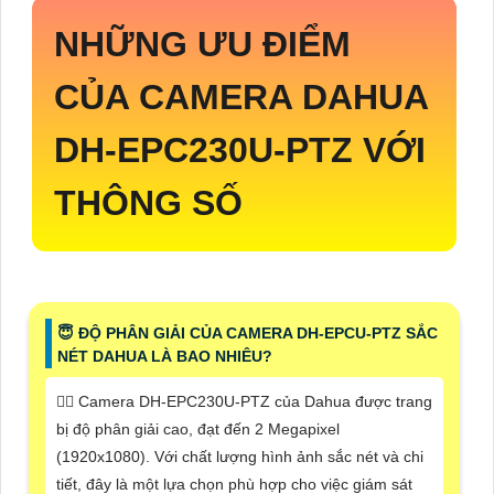
NHỮNG ƯU ĐIỂM
CỦA CAMERA DAHUA
DH-EPC230U-PTZ
VỚI
THÔNG SỐ
😇 ĐỘ PHÂN GIẢI CỦA CAMERA DH-EPCU-PTZ SẮC
NÉT DAHUA LÀ BAO NHIÊU?
🙆‍♀️ Camera DH-EPC230U-PTZ của Dahua được trang
bị độ phân giải cao, đạt đến 2 Megapixel
(1920x1080). Với chất lượng hình ảnh sắc nét và chi
tiết, đây là một lựa chọn phù hợp cho việc giám sát