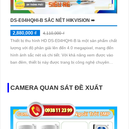
DS-E04HQHI-B SẮC NÉT HIKVISION ➠
2,880,000 ₫
4,110,000 ₫
Thiết bị thu hình HD DS-E04HQHI-B là một sản phẩm chất
lượng với độ phân giải lên đến 4.0 megapixel, mang đến
hình ảnh sắc nét và chi tiết. Với khả năng xem được vào
ban đêm, thiết bị này được trang bị công nghệ chuyên
dụng AHD, CVI, TVI, BCS mang lại chất lượng hình ảnh
cao và độ bền cao. Đầu ghi 4 kênh của thiết bị cũng hỗ trợ
việc thu hình chất lượng, đảm bảo hiệu suất hoạt động ổn
CAMERA QUAN SÁT ĐỀ XUẤT
định