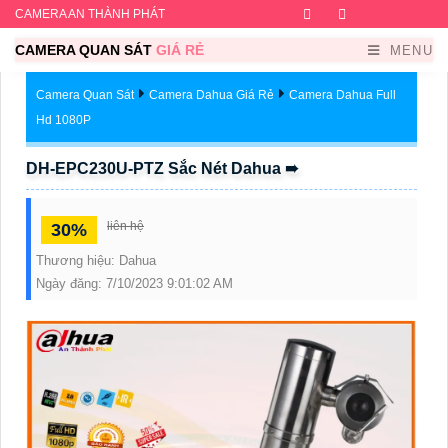
CAMERA AN THÀNH PHÁT
Facebook
Twitter
Instagram
Dribb
CAMERA QUAN SÁT
GIÁ RẺ
MENU
Camera Quan Sát
Camera Dahua Giá Rẻ
Camera Dahua Full
Hd 1080P
DH-EPC230U-PTZ Sắc Nét Dahua ➠
liên hệ
30%
Thương hiệu:
Dahua
Ngày đăng:
7/10/2023 9:01:02 AM