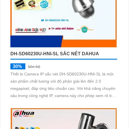
DH-SD60230U-HNI-SL SẮC NÉT DAHUA
30%
liên hệ
Thết bị Camera IP sắc nét DH-SD60230U-HNI-SL là một
sản phẩm chất lượng với độ phân giải lên đến 2.0
megapixel, đáp ứng tiêu chuẩn cao. Với khả năng chuyên
sâu trong công nghệ IP, camera này cho phép xem rõ ban
đêm nhờ công nghệ hồng ngoại SMD. Được trang bị khả
năng xoay 360 độ, zoom giám sát chi tiết, camera này lý
tưởng cho lắp đặt ở gia đình, căn hộ