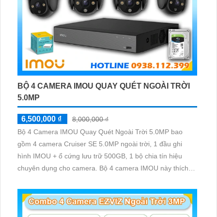
BỘ 4 CAMERA IMOU QUAY QUÉT NGOÀI TRỜI
5.0MP
6,500,000 ₫
8,000,000 ₫
Bộ 4 Camera IMOU Quay Quét Ngoài Trời 5.0MP bao
gồm 4 camera Cruiser SE 5.0MP ngoài trời, 1 đầu ghi
hình IMOU + ổ cứng lưu trữ 500GB, 1 bộ chia tín hiệu
chuyên dụng cho camera. Bộ 4 camera IMOU này thích
hợp lắp đặt cho kho hàng, nhà xưởng, khu phố và khu vực
cần giám sát ngoài trời