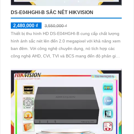
DS-E04HGHI-B SẮC NÉT HIKVISION
2,480,000 ₫
3,550,000 ₫
Thiết bị thu hình HD DS-E04HGHI-B cung cấp chất lượng
hình ảnh sắc nét lên đến 2.0 megapixel với khả năng xem
ban đêm. Với công nghệ chuyên dụng, nó tích hợp các
công nghệ AHD, CVI, TVI và BCS mang đến độ phân giải
cao. Thêm vào đó, với giá rẻ, nó thích hợp cho các công
trình nhỏ