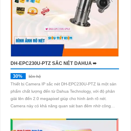
DH-EPC230U-PTZ SẮC NÉT DAHUA ➠
30%
liên hệ
Thiết bị Camera IP sắc nét DH-EPC230U-PTZ là một sản
phẩm chất lượng đến từ Dahua Technology, với độ phân
giải lên đến 2.0 megapixel giúp cho hình ảnh rõ nét.
Camera này có khả năng quan sát ban đêm nhờ công
nghệ hồng ngoại 100m, đảm bảo cho việc giám sát mọi
lúc mọi nơi. Được trang bị công nghệ IP giúp truyền dữ
liệu một cách tin cậy mà không giảm chất lượng, cung cấp