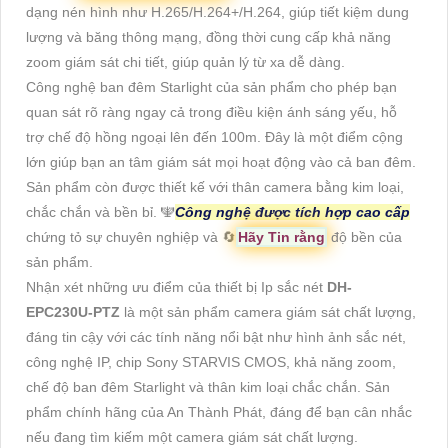
dạng nén hình như H.265/H.264+/H.264, giúp tiết kiệm dung
lượng và băng thông mạng, đồng thời cung cấp khả năng
zoom giám sát chi tiết, giúp quản lý từ xa dễ dàng.
Công nghệ ban đêm Starlight của sản phẩm cho phép bạn
quan sát rõ ràng ngay cả trong điều kiện ánh sáng yếu, hỗ
trợ chế độ hồng ngoại lên đến 100m. Đây là một điểm cộng
lớn giúp bạn an tâm giám sát mọi hoạt động vào cả ban đêm.
Sản phẩm còn được thiết kế với thân camera bằng kim loại,
chắc chắn và bền bỉ. 🕎
Công nghệ được tích hợp cao cấp
chứng tỏ sự chuyên nghiệp và 🔄
Hãy Tin rằng
độ bền của
sản phẩm.
Nhận xét những ưu điểm của thiết bị Ip sắc nét
DH-
EPC230U-PTZ
là một sản phẩm camera giám sát chất lượng,
đáng tin cậy với các tính năng nổi bật như hình ảnh sắc nét,
công nghệ IP, chip Sony STARVIS CMOS, khả năng zoom,
chế độ ban đêm Starlight và thân kim loại chắc chắn. Sản
phẩm chính hãng của An Thành Phát, đáng để bạn cân nhắc
nếu đang tìm kiếm một camera giám sát chất lượng.