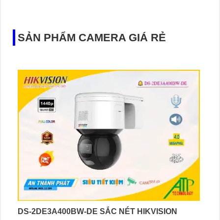
đầu ghi hình IP WiFi
SẢN PHẨM CAMERA GIÁ RẺ
DS-2DE3A400BW-DE SẮC NÉT HIKVISION