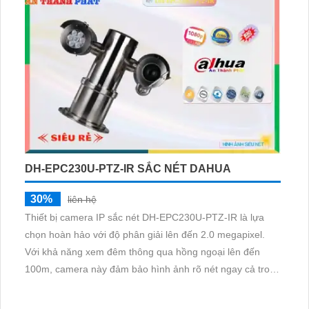
hình ảnh chân thực
DH-EPC230U-PTZ-IR SẮC NÉT DAHUA
30%
liên hệ
Thiết bị camera IP sắc nét DH-EPC230U-PTZ-IR là lựa
chọn hoàn hảo với độ phân giải lên đến 2.0 megapixel.
Với khả năng xem đêm thông qua hồng ngoại lên đến
100m, camera này đảm bảo hình ảnh rõ nét ngay cả trong
điều kiện ánh sáng yếu. Sử dụng công nghệ IP tiên tiến,
không giảm chất lượng dù trong điều kiện ánh sáng thấp