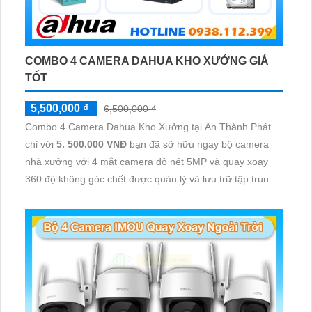
COMBO 4 CAMERA DAHUA KHO XƯỞNG GIÁ
TỐT
5,500,000 ₫
6,500,000 ₫
Combo 4 Camera Dahua Kho Xưởng tại An Thành Phát
chỉ với
5. 500.000 VNĐ
bạn đã sỡ hữu ngay bộ camera
nhà xưởng với 4 mắt camera độ nét 5MP và quay xoay
360 độ không góc chết được quản lý và lưu trữ tập trung
về đầu ghi hình ổ cứng hỗ trợ xem qua tivi