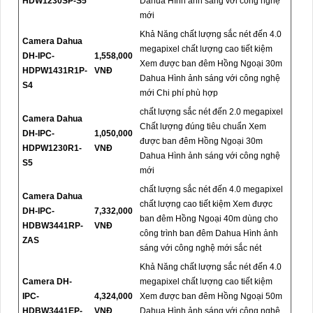
HDW1230SP-S5
Dahua Hình ảnh sáng với công nghệ
mới
Khả Năng chất lượng sắc nét đến 4.0
Camera Dahua
megapixel chất lượng cao tiết kiệm
DH-IPC-
1,558,000
Xem được ban đêm Hồng Ngoại 30m
HDPW1431R1P-
VNĐ
Dahua Hình ảnh sáng với công nghệ
S4
mới Chi phí phù hợp
chất lượng sắc nét đến 2.0 megapixel
Camera Dahua
Chất lượng đúng tiêu chuẩn Xem
DH-IPC-
1,050,000
được ban đêm Hồng Ngoại 30m
HDPW1230R1-
VNĐ
Dahua Hình ảnh sáng với công nghệ
S5
mới
chất lượng sắc nét đến 4.0 megapixel
Camera Dahua
chất lượng cao tiết kiệm Xem được
DH-IPC-
7,332,000
ban đêm Hồng Ngoại 40m dùng cho
HDBW3441RP-
VNĐ
công trình ban đêm Dahua Hình ảnh
ZAS
sáng với công nghệ mới sắc nét
Khả Năng chất lượng sắc nét đến 4.0
Camera DH-
megapixel chất lượng cao tiết kiệm
IPC-
4,324,000
Xem được ban đêm Hồng Ngoại 50m
HDBW3441EP-
VNĐ
Dahua Hình ảnh sáng với công nghệ