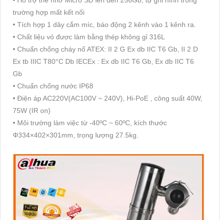
trường hợp mất kết nối
• Tích hợp 1 dây cắm míc, báo động 2 kênh vào 1 kênh ra.
• Chất liệu vỏ được làm bằng thép không gỉ 316L
• Chuẩn chống cháy nổ ATEX: II 2 G Ex db IIC T6 Gb, II 2 D
Ex tb IIIC T80°C Db IECEx : Ex db IIC T6 Gb, Ex db IIC T6
Gb
• Chuẩn chống nước IP68
• Điện áp AC220V(AC100V ~ 240V), Hi-PoE , công suất 40W,
75W (IR on)
• Môi trường làm việc từ -40ºC ~ 60ºC, kích thước
Φ334×402×301mm, trọng lượng 27.5kg.