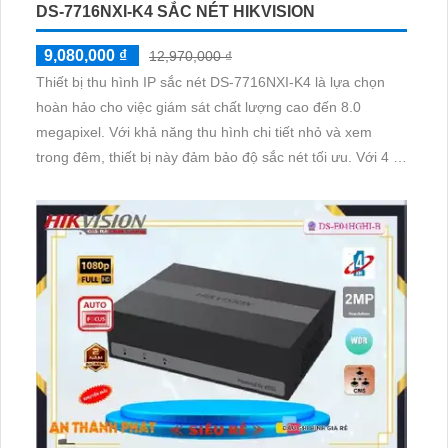
DS-7716NXI-K4 SẮC NÉT HIKVISION
9,080,000 ₫
12,970,000 ₫
Thiết bị thu hình IP sắc nét DS-7716NXI-K4 là lựa chọn
hoàn hảo cho việc giám sát chất lượng cao đến 8.0
megapixel. Với khả năng thu hình chi tiết nhỏ và xem
trong đêm, thiết bị này đảm bảo độ sắc nét tối ưu. Với 4 ổ
cứng, công nghệ IP tiên tiến giữ cho chất lượng hình ảnh
không bị giảm