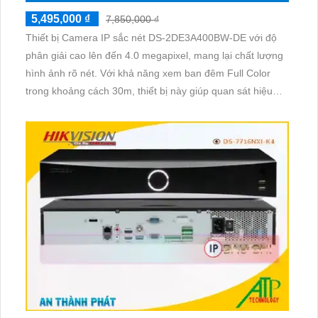
5,495,000 ₫
7,850,000 ₫
Thiết bị Camera IP sắc nét DS-2DE3A400BW-DE với độ
phân giải cao lên đến 4.0 megapixel, mang lại chất lượng
hình ảnh rõ nét. Với khả năng xem ban đêm Full Color
trong khoảng cách 30m, thiết bị này giúp quan sát hiệu
quả ngay cả khi trời tối. Được trang bị công nghệ IP tiên
tiến, Camera IP này không giảm chất lượng hình ảnh,
thậm chí có thể hiển thị màu sắc trong điều kiện ánh sáng
yếu