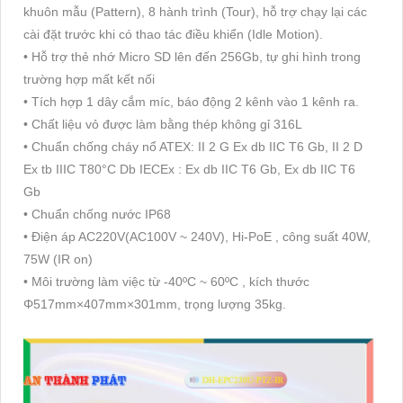
khuôn mẫu (Pattern), 8 hành trình (Tour), hỗ trợ chạy lại các
cài đặt trước khi có thao tác điều khiển (Idle Motion).
• Hỗ trợ thẻ nhớ Micro SD lên đến 256Gb, tự ghi hình trong
trường hợp mất kết nối
• Tích hợp 1 dây cắm míc, báo động 2 kênh vào 1 kênh ra.
• Chất liệu vỏ được làm bằng thép không gỉ 316L
• Chuẩn chống cháy nổ ATEX: II 2 G Ex db IIC T6 Gb, II 2 D
Ex tb IIIC T80°C Db IECEx : Ex db IIC T6 Gb, Ex db IIC T6
Gb
• Chuẩn chống nước IP68
• Điện áp AC220V(AC100V ~ 240V), Hi-PoE , công suất 40W,
75W (IR on)
• Môi trường làm việc từ -40ºC ~ 60ºC , kích thước
Φ517mm×407mm×301mm, trọng lượng 35kg.