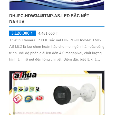
DH-IPC-HDW3449TMP-AS-LED SẮC NÉT
DAHUA
3,120,000 ₫
4,451,000 ₫
Thiết bị Camera IP POE sắc nét DH-IPC-HDW3449TMP-
AS-LED là lựa chọn hoàn hảo cho mọi ngôi nhà hoặc công
trình. Với độ phân giải lên đến 4.0 megapixel, chất lượng
hình ảnh rõ nét đến từng chi tiết. Điểm đặc biệt là khả
năng xem được vào ban đêm với màu sắc trung thực
cùng khoảng cách xa lên đến 30m