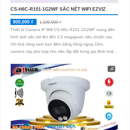
CS-H6C-R101-1G2WF SẮC NÉT WIFI EZVIZ
900,000 ₫
1,100,000 ₫
Thiết bị Camera IP Wifi CS-H6c-R101-1G2WF mang đến
hình ảnh sắc nét lên đến 2.0 megapixel, tiêu chuẩn cao.
Với khả năng xem ban đêm bằng hồng ngoại 10m,
camera này phù hợp cho việc lắp đặt trong gia đình hoặc
căn hộ. Bên cạnh đó, công nghệ IP Wifi giúp truyền tải
video mà không ảnh hưởng đến chất lượng