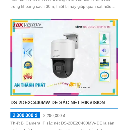
trong khoảng cách 30m, thiết bị này giúp quan sát hiệu
quả ngay cả khi trời tối. Được trang bị công nghệ IP tiên
tiến, Camera IP này không giảm chất lượng hình ảnh,
thậm chí có thể hiển thị màu sắc trong điều kiện ánh sáng
yếu
DS-2DE2C400MW-DE SẮC NÉT HIKVISION
2,300,000 ₫
3,290,000 ₫
Thiết Bị Camera IP sắc nét DS-2DE2C400MW-DE là sản