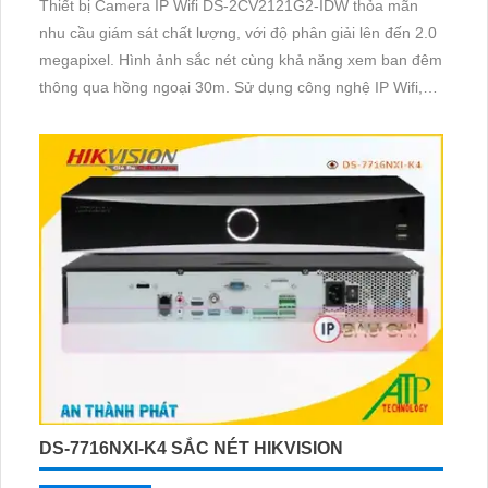
Thiết bị Camera IP Wifi DS-2CV2121G2-IDW thỏa mãn
nhu cầu giám sát chất lượng, với độ phân giải lên đến 2.0
megapixel. Hình ảnh sắc nét cùng khả năng xem ban đêm
thông qua hồng ngoại 30m. Sử dụng công nghệ IP Wifi,
không ảnh hưởng đến chất lượng hình ảnh hồng ngoại
SMD
DS-7716NXI-K4 SẮC NÉT HIKVISION