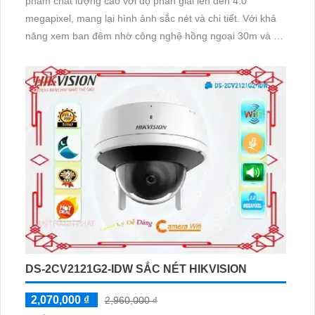
phẩm chất lượng cao với độ phân giải lên đến 4.0
megapixel, mang lại hình ảnh sắc nét và chi tiết. Với khả
năng xem ban đêm nhờ công nghệ hồng ngoại 30m và hệ
thống IP thông minh, camera không bị giảm chất lượng
ảnh. Ngoài ra, thiết bị còn được trang bị công nghệ Smart
IR, giúp tối ưu hóa hình ảnh trong điều kiện ánh sáng yếu
DS-2CV2121G2-IDW SẮC NÉT HIKVISION
2,070,000 ₫
2,960,000 ₫