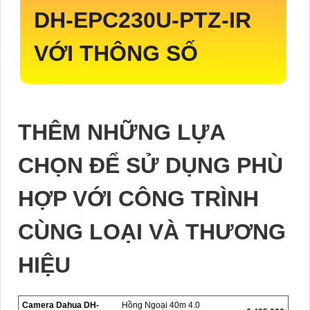
DH-EPC230U-PTZ-IR
VỚI THÔNG SỐ
THÊM NHỮNG LỰA
CHỌN ĐỂ SỬ DỤNG PHÙ
HỢP VỚI CÔNG TRÌNH
CÙNG LOẠI VÀ THƯƠNG
HIỆU
Camera Dahua DH-
Hồng Ngoại 40m 4.0