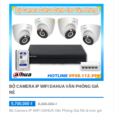
BỘ CAMERA IP WIFI DAHUA VĂN PHÒNG GIÁ
RẺ
5,700,000 ₫
8,300,000 ₫
Bộ Camera IP WIFI DAHUA Văn Phòng Giá Rẻ là trọn gói