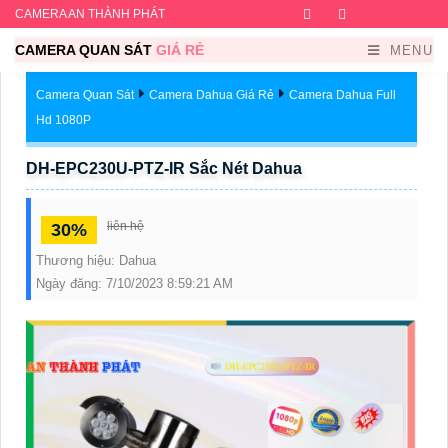
CAMERA AN THÀNH PHÁT
Facebook
Twitter
Instagram
Dribb
CAMERA QUAN SÁT
GIÁ RẺ
MENU
Camera Quan Sát
Camera Dahua Giá Rẻ
Camera Dahua Full
Hd 1080P
DH-EPC230U-PTZ-IR Sắc Nét Dahua
liên hệ
30%
Thương hiệu:
Dahua
Ngày đăng:
7/10/2023 8:59:21 AM