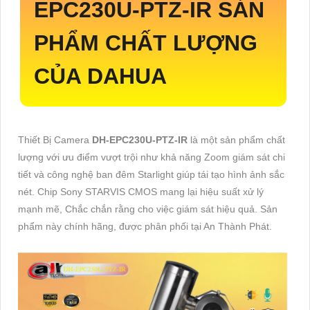
EPC230U-PTZ-IR
SẢN
PHẨM CHẤT LƯỢNG
CỦA DAHUA
Thiết Bị Camera
DH-EPC230U-PTZ-IR
là một sản phẩm chất
lượng với ưu điểm vượt trội như khả năng Zoom giám sát chi
tiết và công nghệ ban đêm Starlight giúp tái tạo hình ảnh sắc
nét. Chip Sony STARVIS CMOS mang lại hiệu suất xử lý
mạnh mẽ, Chắc chắn rằng cho việc giám sát hiệu quả. Sản
phẩm này chính hãng, được phân phối tại An Thành Phát.