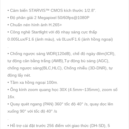
• Cảm biến STARVIS™ CMOS kích thước 1/2.8".
• Độ phân giải 2 Megapixel 50/60fps@1080P
• Chuẩn nén hình ảnh H.265+
• Công nghệ Startlight với độ nhạy sáng cực thấp
0.005Lux/F1.6 (ảnh màu), và 0Lux/F1.6 (ảnh hồng ngoại)
.
• Chống ngược sáng WDR(120dB), chế độ ngày đêm(ICR),
tự động cân bằng trắng (AWB),Tự động bù sáng (AGC),
chống ngược sáng(BLC,HLC), Chống nhiễu (3D-DNR), tự
động lấy nét.
• Tầm xa hồng ngoại 100m.
• Ống kính zoom quang học 30X (4.5mm~135mm), zoom số
16x.
• Quay quét ngang (PAN) 360° tốc độ 40° /s, quay dọc lên
xuống 90° với tốc độ 40° /s
.
• Hỗ trợ cài đặt trước 256 điểm với giao thức (DH-SD), 5