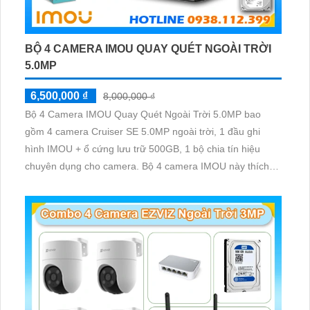
BỘ 4 CAMERA IMOU QUAY QUÉT NGOÀI TRỜI
5.0MP
6,500,000 ₫
8,000,000 ₫
Bộ 4 Camera IMOU Quay Quét Ngoài Trời 5.0MP bao
gồm 4 camera Cruiser SE 5.0MP ngoài trời, 1 đầu ghi
hình IMOU + ổ cứng lưu trữ 500GB, 1 bộ chia tín hiệu
chuyên dụng cho camera. Bộ 4 camera IMOU này thích
hợp lắp đặt cho kho hàng, nhà xưởng, khu phố và khu vực
cần giám sát ngoài trời