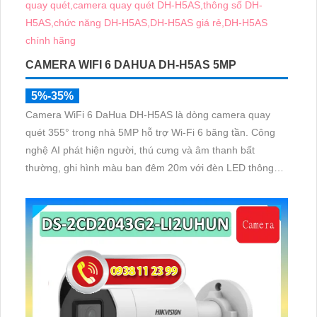
CAMERA WIFI 6 DAHUA DH-H5AS 5MP
5%-35%
Camera WiFi 6 DaHua DH-H5AS là dòng camera quay
quét 355° trong nhà 5MP hỗ trợ Wi-Fi 6 băng tần. Công
nghệ AI phát hiện người, thú cưng và âm thanh bất
thường, ghi hình màu ban đêm 20m với đèn LED thông
minh 10m, hỗ trợ thẻ nhớ 256GB và quản lý từ xa qua
ứng dụng DMSS,