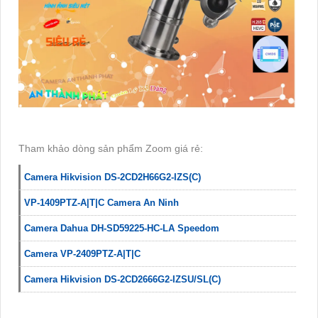
Tham khảo dòng sản phẩm Zoom giá rẻ:
Camera Hikvision DS-2CD2H66G2-IZS(C)
VP-1409PTZ-A|T|C Camera An Ninh
Camera Dahua DH-SD59225-HC-LA Speedom
Camera VP-2409PTZ-A|T|C
Camera Hikvision DS-2CD2666G2-IZSU/SL(C)