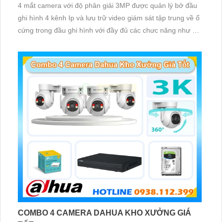
4 mắt camera với độ phân giải 3MP được quản lý bở đầu
ghi hình 4 kênh Ip và lưu trữ video giám sát tập trung về ổ
cứng trong đầu ghi hình với đầy đủ các chưc năng như AI
Phát hiện chuyển động, đàm thoại âm thanh 2 chiều và
giám sát có màu vào ban đêm
COMBO 4 CAMERA DAHUA KHO XƯỞNG GIÁ