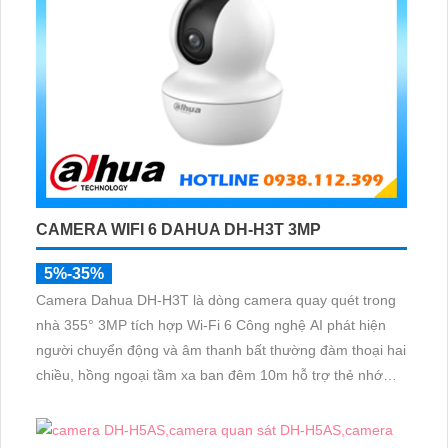
CAMERA WIFI 6 DAHUA DH-H3T 3MP
5%-35%
Camera Dahua DH-H3T là dòng camera quay quét trong
nhà 355° 3MP tích hợp Wi-Fi 6 Công nghệ AI phát hiện
người chuyển động và âm thanh bất thường đàm thoại hai
chiều, hồng ngoại tầm xa ban đêm 10m hỗ trợ thẻ nhớ
MicroSD 256GB ONVIF và điều khiển từ xa qua ứng dụng
DMSS