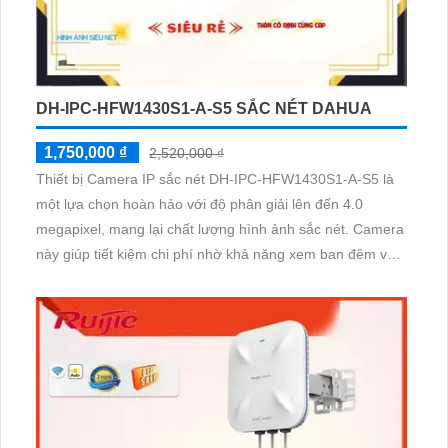
DH-IPC-HFW1430S1-A-S5 SẮC NÉT DAHUA
1,750,000 ₫
2,520,000 ₫
Thiết bị Camera IP sắc nét DH-IPC-HFW1430S1-A-S5 là
một lựa chọn hoàn hảo với độ phân giải lên đến 4.0
megapixel, mang lại chất lượng hình ảnh sắc nét. Camera
này giúp tiết kiệm chi phí nhờ khả năng xem ban đêm với
hồng ngoại 30m. Với công nghệ IP tiên tiến, chất lượng
hình ảnh không bị giảm sút