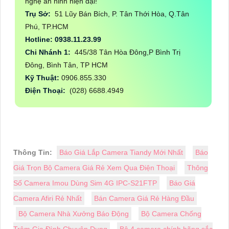
nghệ an ninh hiện đại!
Trụ Sở:
51 Lũy Bán Bích, P. Tân Thới Hòa, Q.Tân
Phú, TP.HCM
Hotline: 0938.11.23.99
Chi Nhánh 1:
445/38 Tân Hòa Đông,P Bình Trị
Đông, Bình Tân, TP HCM
Kỹ Thuật:
0906.855.330
Điện Thoại:
(028) 6688.4949
Thông Tin:
Báo Giá Lắp Camera Tiandy Mới Nhất
Báo
Giá Trọn Bộ Camera Giá Rẻ Xem Qua Điện Thoại
Thông
Số Camera Imou Dùng Sim 4G IPC-S21FTP
Báo Giá
Camera Afiri Rẻ Nhất
Bán Camera Giá Rẻ Hàng Đầu
Bộ Camera Nhà Xưởng Báo Động
Bộ Camera Chống
Trộm Gia Đình Chuyên Dụng
Bộ 4 camera chính hãng sắc