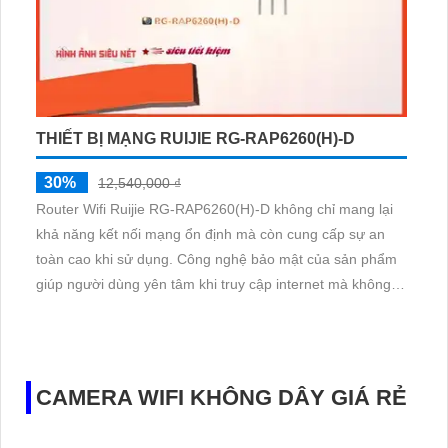
THIẾT BỊ MẠNG RUIJIE RG-RAP6260(H)-D
30%
12,540,000 ₫
Router Wifi Ruijie RG-RAP6260(H)-D không chỉ mang lại
khả năng kết nối mạng ổn định mà còn cung cấp sự an
toàn cao khi sử dụng. Công nghệ bảo mật của sản phẩm
giúp người dùng yên tâm khi truy cập internet mà không lo
lắng về việc thông tin cá nhân bị đánh cắp. Ruijie Cloud 2
băng tần là một sản phẩm công nghệ cao với tính năng
Wifi Marketing và IP Wifi
CAMERA WIFI KHÔNG DÂY GIÁ RẺ