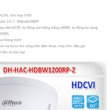
ALOG, tích hợp OSD
hước 1/2.7, 30fps@1080P
ngày đêm(ICR), tự động cân bằng trắng (AWB), tự động bù sáng
-DNR).
ại thông minh
 và focus thủ công trên điện thoại, máy tính, đầu ghi
liệu vỏ kim loại