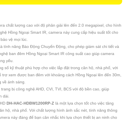
ra chất lượng cao với độ phân giải lên đến 2.0 megapixel, cho hình
 nghệ Hồng Ngoại Smart IR, camera này cung cấp hiệu suất tốt cho
bảo vệ mọi lúc.
y là tính năng Báo Động Chuyển Động, cho phép giám sát chi tiết và
 nghệ ban đêm Hồng Ngoại Smart IR công suất cao giúp camera
áng yếu.
ng số kỹ thuật phù hợp cho việc lắp đặt trong căn hộ, nhà phố, với
hỗ trợ xem được ban đêm với khoảng cách Hồng Ngoại lên đến 30m,
g về ánh sáng.
 trang bị công nghệ AHD, CVI, TVI, BCS với độ bền cao, giúp
n dài.
ị HD
DH-HAC-HDBW1200RP-Z
là một lựa chọn tốt cho việc tăng
ăn hộ, nhà phố. Với chất lượng hình ảnh sắc nét, tính năng thông
era này đáng để bạn cân nhắc khi lựa chọn thiết bị an ninh cho