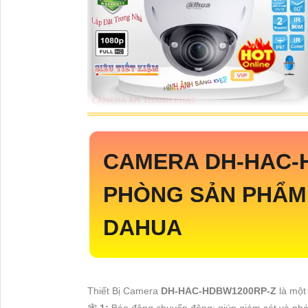
CAMERA
DH-HAC-
PHÒNG SẢN PHẨM
DAHUA
Thiết Bị Camera
DH-HAC-HDBW1200RP-Z
là một
🕸
1:
Báo động chuyển động: giúp giám sát và phát