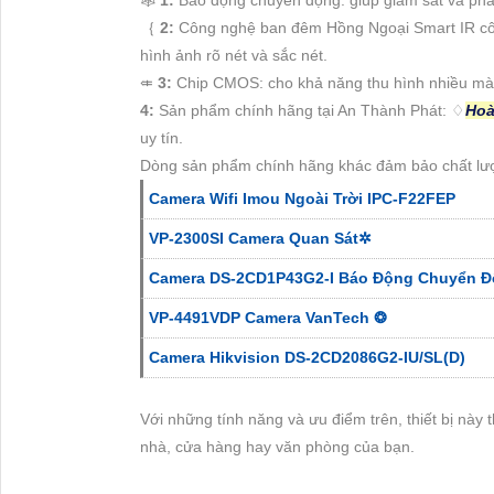
｛
2:
Công nghệ ban đêm Hồng Ngoại Smart IR côn
hình ảnh rõ nét và sắc nét.
⤂
3:
Chip CMOS: cho khả năng thu hình nhiều màu 
4:
Sản phẩm chính hãng tại An Thành Phát: ♢
Hoà
uy tín.
Dòng sản phẩm chính hãng khác đảm bảo chất l
Camera Wifi Imou Ngoài Trời IPC-F22FEP
VP-2300SI Camera Quan Sát✲
Camera DS-2CD1P43G2-I Báo Động Chuyển 
VP-4491VDP Camera VanTech ❂
Camera Hikvision DS-2CD2086G2-IU/SL(D)
Với những tính năng và ưu điểm trên, thiết bị này 
nhà, cửa hàng hay văn phòng của bạn.