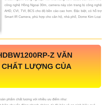
công nghệ Hồng Ngoại 30m, camera này còn trang bị công nghệ
AHD, CVI, TVI, BCS cho độ bền cảo cao hơn. Đặc biệt, có hỗ trợ
Smart IR Camera, phù hợp cho căn hộ, nhà phố, Dome Kim Loại
HDBW1200RP-Z
VĂN
 CHẤT LƯỢNG CỦA
 sản phẩm chất lượng với nhiều ưu điểm như:
 hiện chuyển động nhanh chóng, từ đó bảo vệ an ninh hiệu quả.