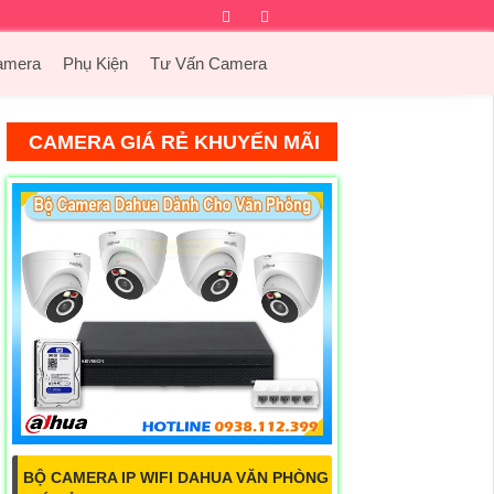
Facebook
Twitter
Instagram
Dribbble
amera
Phụ Kiện
Tư Vấn Camera
CAMERA GIÁ RẺ KHUYẾN MÃI
BỘ CAMERA IP WIFI DAHUA VĂN PHÒNG