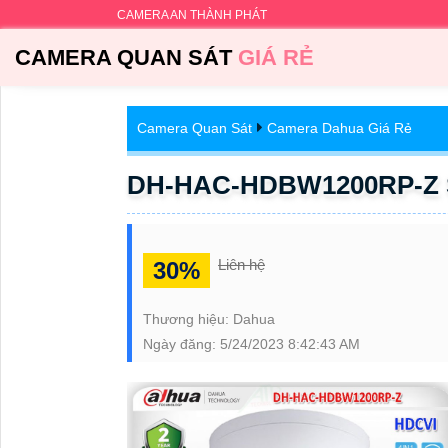
CAMERA AN THÀNH PHÁT
CAMERA QUAN SÁT
GIÁ RẺ
Camera Quan Sát
Camera Dahua Giá Rẻ
DH-HAC-HDBW1200RP-Z S
Liên hệ
30%
Thương hiệu:
Dahua
Ngày đăng:
5/24/2023 8:42:43 AM