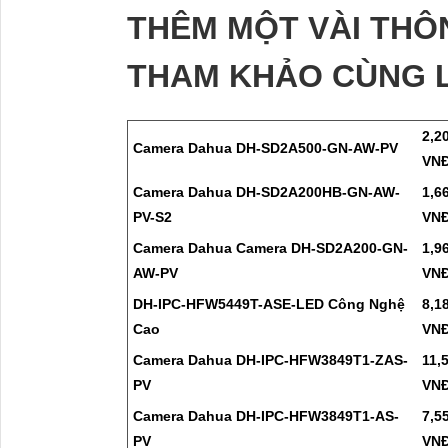
THÊM MỘT VÀI TH
THAM KHẢO CÙNG L
2,2
Camera Dahua DH-SD2A500-GN-AW-PV
VN
Camera Dahua DH-SD2A200HB-GN-AW-
1,6
PV-S2
VN
Camera Dahua Camera DH-SD2A200-GN-
1,9
AW-PV
VN
DH-IPC-HFW5449T-ASE-LED Công Nghệ
8,1
Cao
VN
Camera Dahua DH-IPC-HFW3849T1-ZAS-
11,
PV
VN
Camera Dahua DH-IPC-HFW3849T1-AS-
7,5
PV
VN