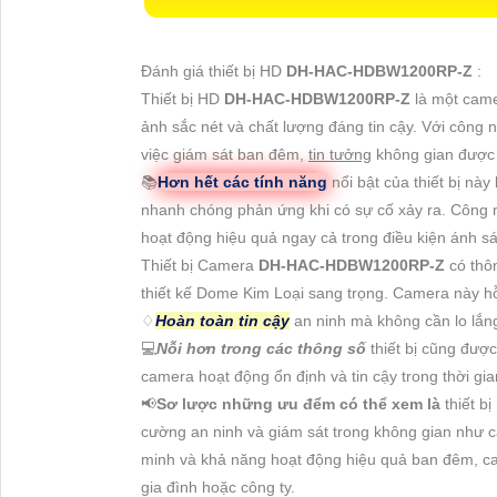
Đánh giá thiết bị HD
DH-HAC-HDBW1200RP-Z
:
Thiết bị HD
DH-HAC-HDBW1200RP-Z
là một came
ảnh sắc nét và chất lượng đáng tin cậy. Với công
việc giám sát ban đêm,
tin tưởng
không gian được 
📚
Hơn hết các tính năng
nổi bật của thiết bị nà
nhanh chóng phản ứng khi có sự cố xảy ra. Công
hoạt động hiệu quả ngay cả trong điều kiện ánh s
Thiết bị Camera
DH-HAC-HDBW1200RP-Z
có thô
thiết kế Dome Kim Loại sang trọng. Camera này 
♢
Hoàn toàn tin cậy
an ninh mà không cần lo lắn
💻
Nỗi hơn trong các thông số
thiết bị cũng được
camera hoạt động ổn định và tin cậy trong thời gia
📢
Sơ lược những ưu đểm có thể xem là
thiết b
cường an ninh và giám sát trong không gian như c
minh và khả năng hoạt động hiệu quả ban đêm, cam
gia đình hoặc công ty.