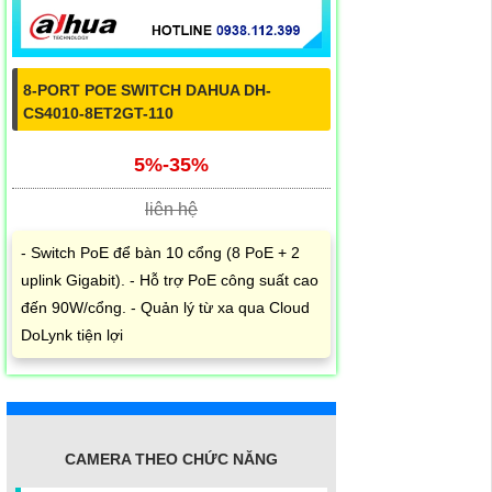
8-PORT POE SWITCH DAHUA DH-
CS4010-8ET2GT-110
5%-35%
liên hệ
- Switch PoE để bàn 10 cổng (8 PoE + 2
uplink Gigabit). - Hỗ trợ PoE công suất cao
đến 90W/cổng. - Quản lý từ xa qua Cloud
DoLynk tiện lợi
CAMERA THEO CHỨC NĂNG