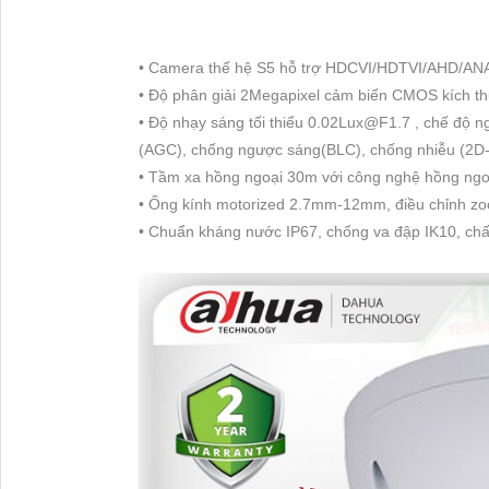
• Camera thế hệ S5 hỗ trợ HDCVI/HDTVI/AHD/AN
• Độ phân giải 2Megapixel cảm biến CMOS kích t
• Độ nhạy sáng tối thiểu 0.02Lux@F1.7 , chế độ 
(AGC), chống ngược sáng(BLC), chống nhiễu (2D
• Tầm xa hồng ngoại 30m với công nghệ hồng ngo
• Ống kính motorized 2.7mm-12mm, điều chỉnh zoom
• Chuẩn kháng nước IP67, chống va đập IK10, chất 