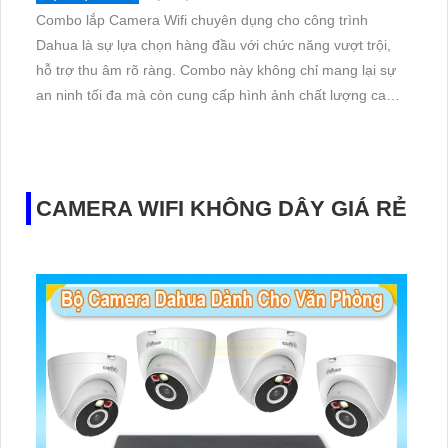
Combo lắp Camera Wifi chuyên dụng cho công trình
Dahua là sự lựa chọn hàng đầu với chức năng vượt trội,
hỗ trợ thu âm rõ ràng. Combo này không chỉ mang lại sự
an ninh tối đa mà còn cung cấp hình ảnh chất lượng cao
và độ phân giải sắc nét. Với nhiều mẫu mã phong phú, từ
camera quan sát đơn lẻ đến hệ thống camera đa năng,
khách hàng có thể chọn lựa theo nhu cầu
CAMERA WIFI KHÔNG DÂY GIÁ RẺ