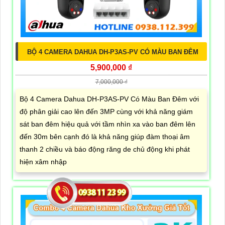
BỘ 4 CAMERA DAHUA DH-P3AS-PV CÓ MÀU BAN ĐÊM
5,900,000 ₫
7,000,000 ₫
Bộ 4 Camera Dahua DH-P3AS-PV Có Màu Ban Đêm với
độ phân giải cao lên đến 3MP cùng với khả năng giám
sát ban đêm hiệu quả với tầm nhìn xa vào ban đêm lên
đến 30m bên cạnh đó là khả năng giúp đàm thoại âm
thanh 2 chiều và báo động răng de chủ động khi phát
hiện xâm nhập