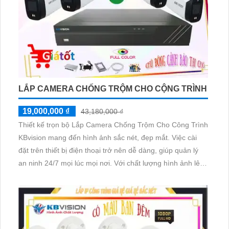
LẮP CAMERA CHỐNG TRỘM CHO CỘNG TRÌNH
19,000,000 ₫
43,180,000 ₫
Thiết kế trọn bộ Lắp Camera Chống Trộm Cho Công Trình
KBvision mang đến hình ảnh sắc nét, đẹp mắt. Việc cài
đặt trên thiết bị điện thoại trở nên dễ dàng, giúp quản lý
an ninh 24/7 mọi lúc mọi nơi. Với chất lượng hình ảnh lên
đến 4.0 MP, bạn có thể thu lại mọi chi tiết rõ nét