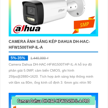
CAMERA ÁNH SÁNG KÉP DAHUA DH-HAC-
HFW1500THP-IL-A
5%-35%
1,440,000 ₫
Camera Dahua DH-HAC-HFW1500THP-IL-A hỗ trợ độ
phân giải 5.0MP, cảm biến CMOS, ghi hình
25fps@2880×1620. Tích hợp ánh sáng kép thông minh
với tầm xa 80m, ống kính cố định 3. 6mm góc nhìn 90