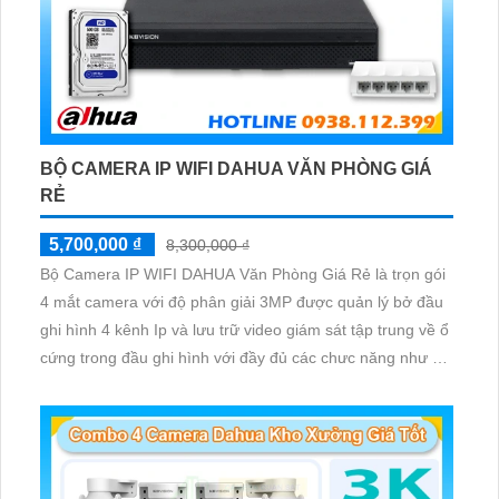
BỘ CAMERA IP WIFI DAHUA VĂN PHÒNG GIÁ
RẺ
5,700,000 ₫
8,300,000 ₫
Bộ Camera IP WIFI DAHUA Văn Phòng Giá Rẻ là trọn gói
4 mắt camera với độ phân giải 3MP được quản lý bở đầu
ghi hình 4 kênh Ip và lưu trữ video giám sát tập trung về ổ
cứng trong đầu ghi hình với đầy đủ các chưc năng như AI
Phát hiện chuyển động, đàm thoại âm thanh 2 chiều và
giám sát có màu vào ban đêm