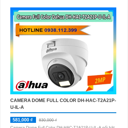
hình, SMD Plus bảo vệ vành đai, DIP switch giúp thiết lập
nhanh chóng và hiệu quả
CAMERA DOME FULL COLOR DH-HAC-T2A21P-
U-IL-A
581,000 ₫
830,000 ₫
Camera Dome Full Color DH-HAC-T2A21P-U-IL-A nổi bật