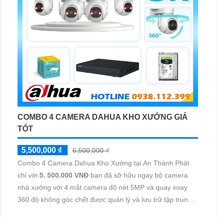
COMBO 4 CAMERA DAHUA KHO XƯỞNG GIÁ
TỐT
5,500,000 ₫
6,500,000 ₫
Combo 4 Camera Dahua Kho Xưởng tại An Thành Phát
chỉ với
5. 500.000 VNĐ
bạn đã sỡ hữu ngay bộ camera
nhà xưởng với 4 mắt camera độ nét 5MP và quay xoay
360 độ không góc chết được quản lý và lưu trữ tập trung
về đầu ghi hình ổ cứng hỗ trợ xem qua tivi