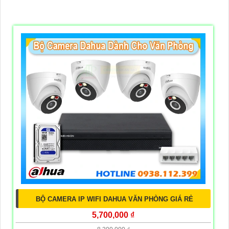
BỘ CAMERA IP WIFI DAHUA VĂN PHÒNG GIÁ RẺ
5,700,000 ₫