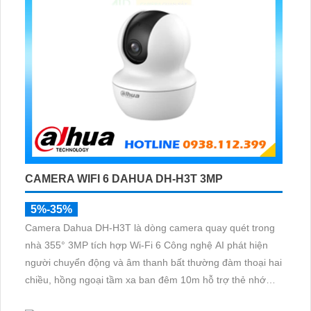
CAMERA WIFI 6 DAHUA DH-H3T 3MP
5%-35%
Camera Dahua DH-H3T là dòng camera quay quét trong
nhà 355° 3MP tích hợp Wi-Fi 6 Công nghệ AI phát hiện
người chuyển động và âm thanh bất thường đàm thoại hai
chiều, hồng ngoại tầm xa ban đêm 10m hỗ trợ thẻ nhớ
MicroSD 256GB ONVIF và điều khiển từ xa qua ứng dụng