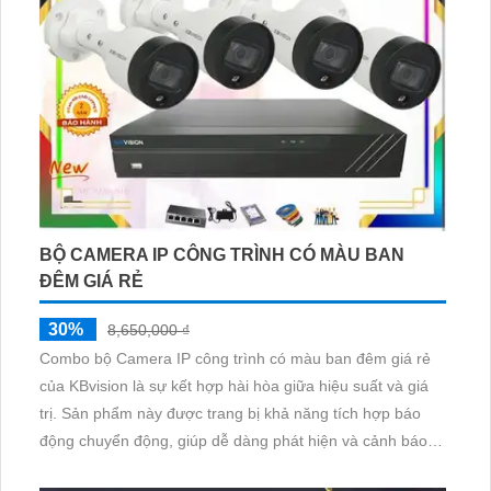
BỘ CAMERA IP CÔNG TRÌNH CÓ MÀU BAN
ĐÊM GIÁ RẺ
30%
8,650,000 ₫
Combo bộ Camera IP công trình có màu ban đêm giá rẻ
của KBvision là sự kết hợp hài hòa giữa hiệu suất và giá
trị. Sản phẩm này được trang bị khả năng tích hợp báo
động chuyển động, giúp dễ dàng phát hiện và cảnh báo
khi có sự chuyển động đột ngột trong phạm vi quan sát.