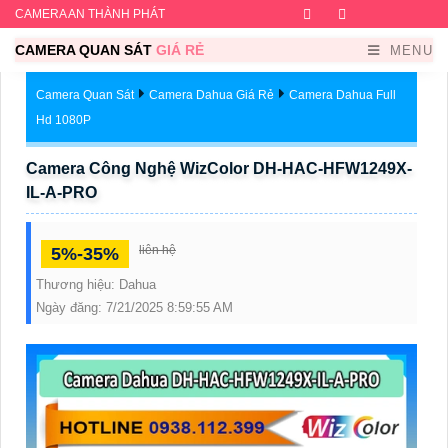
CAMERA AN THÀNH PHÁT
Facebook
Twitter
Instagram
Dribb
CAMERA QUAN SÁT
GIÁ RẺ
MENU
Camera Quan Sát
Camera Dahua Giá Rẻ
Camera Dahua Full
Hd 1080P
Camera Công Nghệ WizColor DH-HAC-HFW1249X-
IL-A-PRO
liên hệ
5%-35%
Thương hiệu:
Dahua
Ngày đăng:
7/21/2025 8:59:55 AM