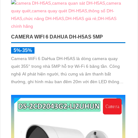
DMSS
CAMERA WIFI 6 DAHUA DH-H5AS 5MP
5%-35%
Camera WiFi 6 DaHua DH-H5AS là dòng camera quay
quét 355° trong nhà 5MP hỗ trợ Wi-Fi 6 băng tần. Công
nghệ AI phát hiện người, thú cưng và âm thanh bất
thường, ghi hình màu ban đêm 20m với đèn LED thông
minh 10m, hỗ trợ thẻ nhớ 256GB và quản lý từ xa qua
ứng dụng DMSS,