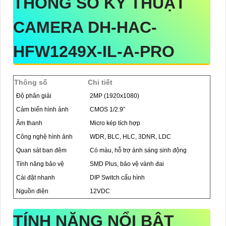
THÔNG SỐ KỸ THUẬT
CAMERA DH-HAC-
HFW1249X-IL-A-PRO
Thông số
Chi tiết
Độ phân giải
2MP (1920x1080)
Cảm biến hình ảnh
CMOS 1/2.9”
Âm thanh
Micro kép tích hợp
Công nghệ hình ảnh
WDR, BLC, HLC, 3DNR, LDC
Quan sát ban đêm
Có màu, hỗ trợ ánh sáng sinh động
Tính năng bảo vệ
SMD Plus, bảo vệ vành đai
Cài đặt nhanh
DIP Switch cấu hình
Nguồn điện
12VDC
TÍNH NĂNG NỔI BẬT