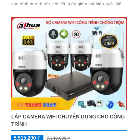
cho hình ảnh rõ nét, chi tiết, giúp giám sát hiệu quả. Mẫu
mã phong phú và đa dạng, từ camera bán cầu, camera
thân, đến camera xoay có sẵn để đáp ứng mọi nhu cầu
của công trình của bạn
LẮP CAMERA WIFI CHUYÊN DỤNG CHO CÔNG
TRÌNH
5,515,200 ₫
7,640,000 ₫