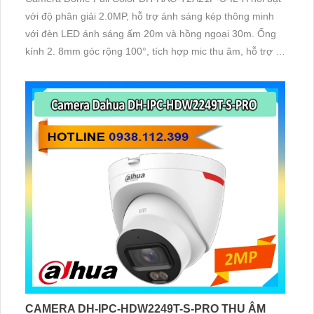
với độ phân giải 2.0MP, hỗ trợ ánh sáng kép thông minh
với đèn LED ánh sáng ấm 20m và hồng ngoại 30m. Ống
kính 2. 8mm góc rộng 100°, tích hợp mic thu âm, hỗ trợ 4
chế độ CVI/TVI/AHD/Analog, chuyển chế độ nhanh, vỏ
nhựa dễ tháo lắp
CAMERA DH-IPC-HDW2249T-S-PRO THU ÂM