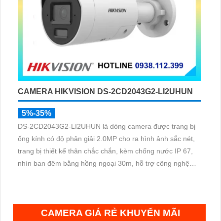
CAMERA HIKVISION DS-2CD2043G2-LI2UHUN
5%-35%
DS-2CD2043G2-LI2UHUN là dòng camera được trang bị
ống kính có độ phân giải 2.0MP cho ra hình ảnh sắc nét,
trang bị thiết kế thân chắc chắn, kèm chống nước IP 67,
nhìn ban đêm bằng hồng ngoại 30m, hỗ trợ công nghệ
Poe, chuẩn nén H.265+ giúp tiết kiệm lưu trữ
CAMERA GIÁ RẺ KHUYẾN MÃI