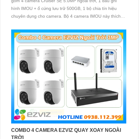
gồm 4 camera Cruiser SE 5.0MP ngoài trời, 1 đầu ghi
hình IMOU + ổ cứng lưu trữ 500GB, 1 bộ chia tín hiệu
chuyên dụng cho camera. Bộ 4 camera IMOU này thích
hợp lắp đặt cho kho hàng, nhà xưởng, khu phố và khu vực
cần giám sát ngoài trời
COMBO 4 CAMERA EZVIZ QUAY XOAY NGOÀI
TRỜI