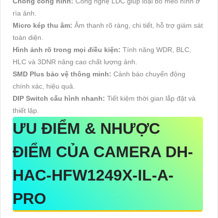
Chống cong hình:
Công nghệ LDC giúp loại bỏ méo hình ở
rìa ảnh.
Micro kép thu âm:
Âm thanh rõ ràng, chi tiết, hỗ trợ giám sát
toàn diện.
Hình ảnh rõ trong mọi điều kiện:
Tính năng WDR, BLC,
HLC và 3DNR nâng cao chất lượng ảnh.
SMD Plus bảo vệ thông minh:
Cảnh báo chuyển động
chính xác, hiệu quả.
DIP Switch cấu hình nhanh:
Tiết kiệm thời gian lắp đặt và
thiết lập.
ƯU ĐIỂM & NHƯỢC
ĐIỂM CỦA CAMERA DH-
HAC-HFW1249X-IL-A-
PRO