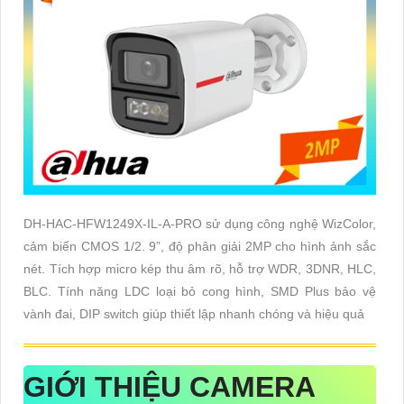
DH-HAC-HFW1249X-IL-A-PRO sử dụng công nghệ WizColor,
cảm biến CMOS 1/2. 9”, độ phân giải 2MP cho hình ảnh sắc
nét. Tích hợp micro kép thu âm rõ, hỗ trợ WDR, 3DNR, HLC,
BLC. Tính năng LDC loại bỏ cong hình, SMD Plus bảo vệ
vành đai, DIP switch giúp thiết lập nhanh chóng và hiệu quả
GIỚI THIỆU CAMERA