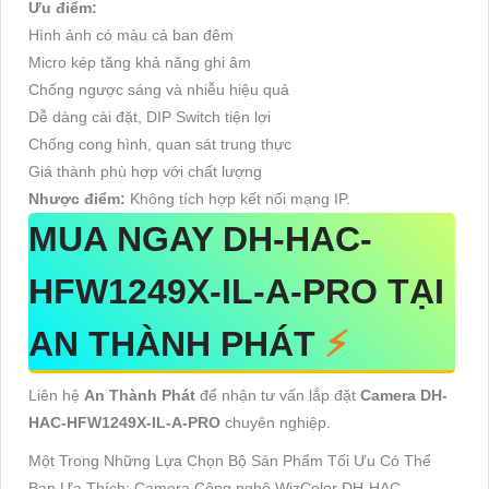
Ưu điểm:
Hình ảnh có màu cả ban đêm
Micro kép tăng khả năng ghi âm
Chống ngược sáng và nhiễu hiệu quả
Dễ dàng cài đặt, DIP Switch tiện lợi
Chống cong hình, quan sát trung thực
Giá thành phù hợp với chất lượng
Nhược điểm:
Không tích hợp kết nối mạng IP.
MUA NGAY DH-HAC-
HFW1249X-IL-A-PRO TẠI
AN THÀNH PHÁT
⚡
Liên hệ
An Thành Phát
để nhận tư vấn lắp đặt
Camera DH-
HAC-HFW1249X-IL-A-PRO
chuyên nghiệp.
Một Trong Những Lựa Chọn Bộ Sản Phẩm Tối Ưu Có Thể
Bạn Ưa Thích: Camera Công nghệ WizColor DH-HAC-