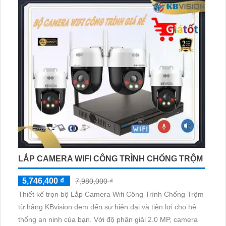
Đặc biệt, sản phẩm này được ưu tiên chiết khấu cao, đảm
bảo hiệu quả kinh tế cho người tiêu dùng
LẮP CAMERA WIFI CÔNG TRÌNH CHỐNG TRỘM
5,746,400 ₫
7,980,000 ₫
Thiết kế trọn bộ Lắp Camera Wifi Công Trình Chống Trộm
từ hãng KBvision đem đến sự hiện đại và tiện lợi cho hệ
thống an ninh của bạn. Với độ phân giải 2.0 MP, camera