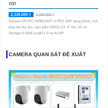
TỐT
2,338,000 ₫
3,340,000 ₫
Camera DH-IPC-HDW2249T-S-PRO 2MP dạng dome, tích
hợp mic thu âm, cảm biến CMOS 1/1. 8” lớn, hỗ trợ
Starlight 0.0006 lux@F1.0 và AI-ISP
CAMERA QUAN SÁT ĐỀ XUẤT