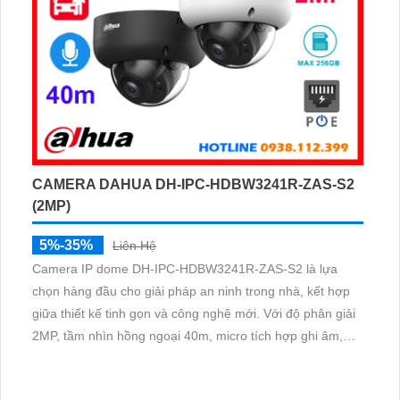
CAMERA DAHUA DH-IPC-HDBW3241R-ZAS-S2
(2MP)
5%-35%
Liên Hệ
Camera IP dome DH-IPC-HDBW3241R-ZAS-S2 là lựa
chọn hàng đầu cho giải pháp an ninh trong nhà, kết hợp
giữa thiết kế tinh gọn và công nghệ mới. Với độ phân giải
2MP, tầm nhìn hồng ngoại 40m, micro tích hợp ghi âm,
cùng khả năng nhận diện chính xác người và phương tiện,
camera giúp giám sát chính xác, giảm thiểu cảnh báo sai,