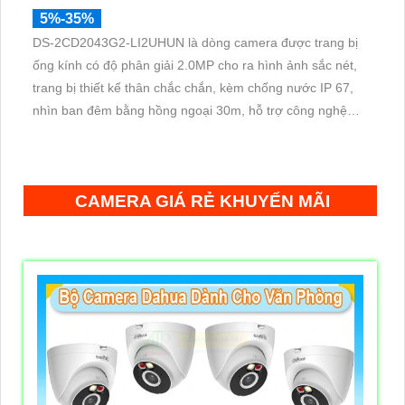
5%-35%
DS-2CD2043G2-LI2UHUN là dòng camera được trang bị
ống kính có độ phân giải 2.0MP cho ra hình ảnh sắc nét,
trang bị thiết kế thân chắc chắn, kèm chống nước IP 67,
nhìn ban đêm bằng hồng ngoại 30m, hỗ trợ công nghệ
Poe, chuẩn nén H.265+ giúp tiết kiệm lưu trữ
CAMERA GIÁ RẺ KHUYẾN MÃI