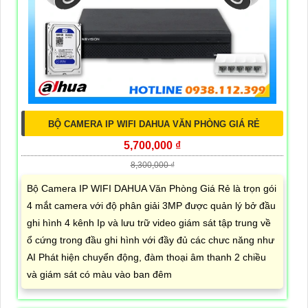
BỘ CAMERA IP WIFI DAHUA VĂN PHÒNG GIÁ RẺ
5,700,000 ₫
8,300,000 ₫
Bộ Camera IP WIFI DAHUA Văn Phòng Giá Rẻ là trọn gói
4 mắt camera với độ phân giải 3MP được quản lý bở đầu
ghi hình 4 kênh Ip và lưu trữ video giám sát tập trung về
ổ cứng trong đầu ghi hình với đầy đủ các chưc năng như
AI Phát hiện chuyển động, đàm thoại âm thanh 2 chiều
và giám sát có màu vào ban đêm