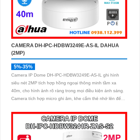
CAMERA DH-IPC-HDBW3249E-AS-IL DAHUA
(2MP)
5%-35%
Camera IP Dome DH-IPC-HDBW3249E-AS-IL ghi hình
siêu nét 2MP tích hợp hồng ngoại thông minh tầm xa
40m, cho hình ảnh rõ ràng trong mọi điều kiện ánh sáng.
Camera tích hợp micro ghi âm, khe cắm thẻ nhớ lên đến
512GB và công nghệ phát hiện chính xác người, xe giúp
nâng cao hiệu quả giám sát vượt trội.