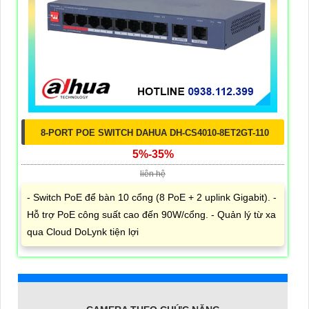
8-PORT POE SWITCH DAHUA DH-CS4010-8ET2GT-110
5%-35%
liên hệ
- Switch PoE để bàn 10 cổng (8 PoE + 2 uplink Gigabit). -
Hỗ trợ PoE công suất cao đến 90W/cổng. - Quản lý từ xa
qua Cloud DoLynk tiện lợi