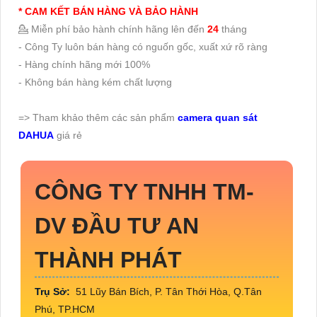
* CAM KẾT BÁN HÀNG VÀ BẢO HÀNH
💁 Miễn phí bảo hành chính hãng lên đến
24
tháng
- Công Ty luôn bán hàng có nguốn gốc, xuất xứ rõ ràng
- Hàng chính hãng mới 100%
- Không bán hàng kém chất lượng
=> Tham khảo thêm các sản phẩm
camera quan sát
DAHUA
giá rẻ
CÔNG TY TNHH TM-
DV ĐẦU TƯ AN
THÀNH PHÁT
Trụ Sở:
51 Lũy Bán Bích, P. Tân Thới Hòa, Q.Tân
Phú, TP.HCM