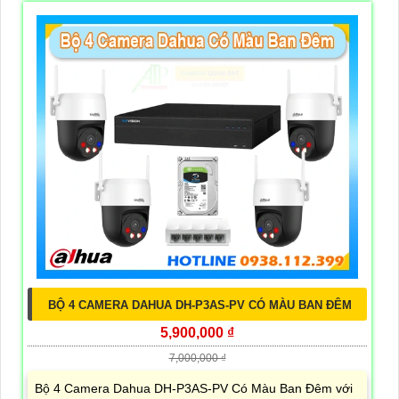
BỘ 4 CAMERA DAHUA DH-P3AS-PV CÓ MÀU BAN ĐÊM
5,900,000 ₫
7,000,000 ₫
Bộ 4 Camera Dahua DH-P3AS-PV Có Màu Ban Đêm với