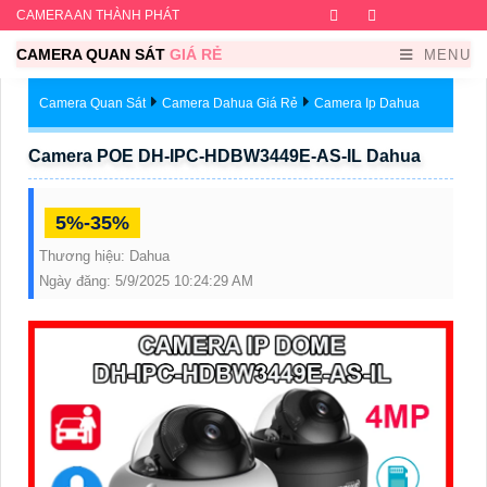
CAMERA AN THÀNH PHÁT
Facebook
Twitter
Instagram
Dribb
CAMERA QUAN SÁT
GIÁ RẺ
MENU
Camera Quan Sát
Camera Dahua Giá Rẻ
Camera Ip Dahua
Camera POE DH-IPC-HDBW3449E-AS-IL Dahua
5%-35%
Thương hiệu:
Dahua
Ngày đăng:
5/9/2025 10:24:29 AM