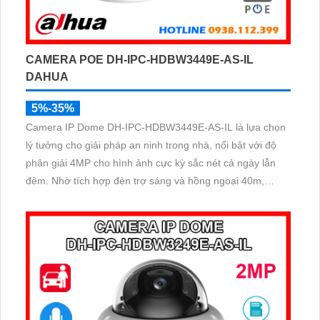
CAMERA POE DH-IPC-HDBW3449E-AS-IL
DAHUA
5%-35%
Camera IP Dome DH-IPC-HDBW3449E-AS-IL là lựa chọn
lý tưởng cho giải pháp an ninh trong nhà, nổi bật với độ
phân giải 4MP cho hình ảnh cực kỳ sắc nét cả ngày lẫn
đêm. Nhờ tích hợp đèn trợ sáng và hồng ngoại 40m,
camera ghi hình màu trong điều kiện ánh sáng yếu, đồng
thời trang bị micro thu âm nguồn POE, khe cắm thẻ nhớ
đến 512GB và công nghệ AI nhận diện chính xác người và
phương tiện