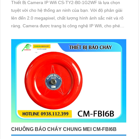
Thiết Bị Camera IP Wifi CS-TY2-B0-1G2WF là lựa chọn
tuyệt vời cho hệ thống an ninh của bạn. Với độ phân giải
lên đến 2.0 megapixel, chất lượng hình ảnh sắc nét và rõ
ràng. Camera được trang bị công nghệ IP Wifi, cho phép
xem và giám sát mọi lúc mọi nơi một cách dễ dàng
CHUÔNG BÁO CHÁY CHUNG MEI CM-FBI6B