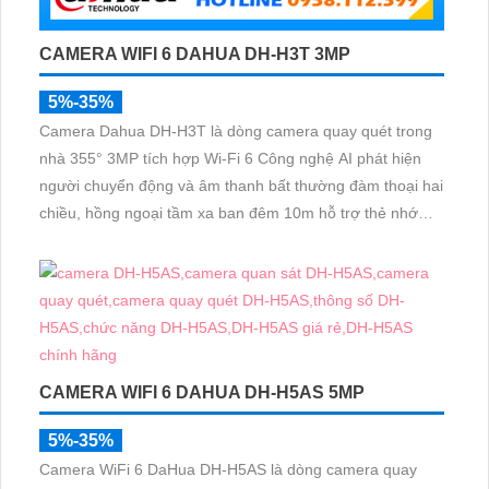
CAMERA WIFI 6 DAHUA DH-H3T 3MP
5%-35%
Camera Dahua DH-H3T là dòng camera quay quét trong
nhà 355° 3MP tích hợp Wi-Fi 6 Công nghệ AI phát hiện
người chuyển động và âm thanh bất thường đàm thoại hai
chiều, hồng ngoại tầm xa ban đêm 10m hỗ trợ thẻ nhớ
MicroSD 256GB ONVIF và điều khiển từ xa qua ứng dụng
DMSS
CAMERA WIFI 6 DAHUA DH-H5AS 5MP
5%-35%
Camera WiFi 6 DaHua DH-H5AS là dòng camera quay