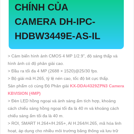
CHÍNH CỦA
CAMERA DH-IPC-
HDBW3449E-AS-IL
> Cảm biến hình ảnh CMOS 4 MP 1/2.9", độ sáng thấp và
hình ảnh có độ phân giải cao.
> Đầu ra tối đa 4 MP (2688 × 1520)@25/30 fps.
> Bộ giải mã H.265, tỷ lệ nén cao, tốc độ bit cực thấp.
Sản phẩm có cùng Độ Phân giải
KX-DDAi4329ZPN3 Camera
KBVISION (4MP)
> Đèn LED hồng ngoại và ánh sáng ấm tích hợp, khoảng
cách chiếu sáng hồng ngoại tối đa là 40 m và khoảng cách
chiếu sáng ấm tối đa là 40 m.
> ROI, SMART H.264+/H.265+, AI H.264/H.265, mã hóa linh
hoạt, áp dụng cho nhiều môi trường băng thông và lưu trữ