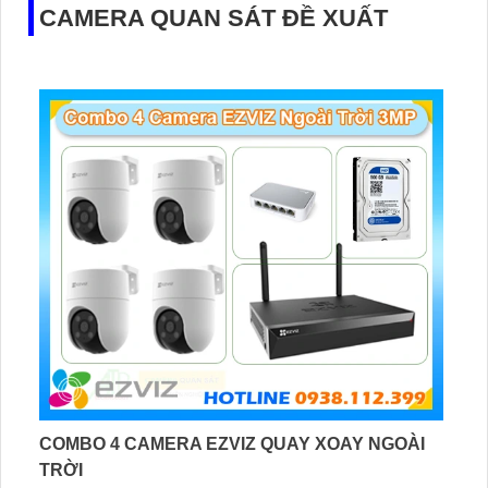
hỗ trợ khe thẻ nhớ lên đến 256GB và cấp nguồn PoE
CAMERA QUAN SÁT ĐỀ XUẤT
COMBO 4 CAMERA EZVIZ QUAY XOAY NGOÀI
TRỜI