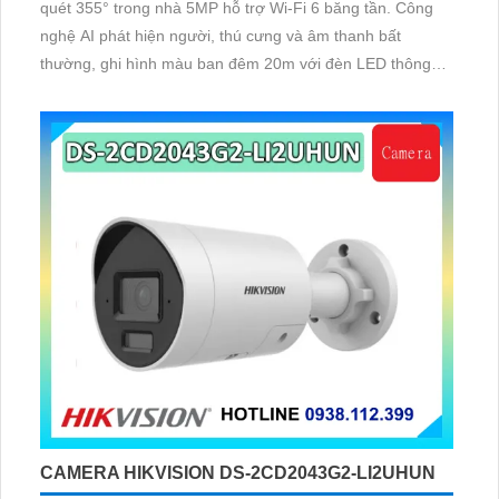
quét 355° trong nhà 5MP hỗ trợ Wi-Fi 6 băng tần. Công
nghệ AI phát hiện người, thú cưng và âm thanh bất
thường, ghi hình màu ban đêm 20m với đèn LED thông
minh 10m, hỗ trợ thẻ nhớ 256GB và quản lý từ xa qua
ứng dụng DMSS,
CAMERA HIKVISION DS-2CD2043G2-LI2UHUN