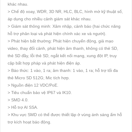
khác nhau.
> Chế độ xoay, WDR, 3D NR, HLC, BLC, hình mờ kỹ thuật số,
áp dụng cho nhiều cảnh giám sát khác nhau.
> Giám sát thông minh: Xâm nhập, cảnh báo (hai chức năng
hỗ trợ phân loại và phát hiện chính xác xe và người).
> Phát hiện bất thường: Phát hiện chuyển động, giả mạo
video, thay đổi cảnh, phát hiện âm thanh, không có thẻ SD,
thẻ SD đầy, lỗi thẻ SD, ngắt kết nối mạng, xung đột IP, truy
cập bất hợp pháp và phát hiện điện áp.
> Báo thức: 1 vào, 1 ra; âm thanh: 1 vào, 1 ra; hỗ trợ tối đa
thẻ Micro SD 512G; Mic tích hợp.
> Nguồn điện 12 VDC/PoE.
> Tiêu chuẩn bảo vệ IP67 và IK10.
> SMD 4.0.
> Hỗ trợ AI SSA.
> Khu vực SMD có thể được thiết lập ở vùng ánh sáng ấm hỗ
trợ kích hoạt báo động.