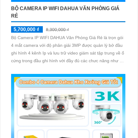
BỘ CAMERA IP WIFI DAHUA VĂN PHÒNG GIÁ
RẺ
5,700,000 ₫
8,300,000 ₫
Bộ Camera IP WIFI DAHUA Văn Phòng Giá Rẻ là trọn gói
4 mắt camera với độ phân giải 3MP được quản lý bở đầu
ghi hình 4 kênh Ip và lưu trữ video giám sát tập trung về ổ
cứng trong đầu ghi hình với đầy đủ các chưc năng như AI
Phát hiện chuyển động, đàm thoại âm thanh 2 chiều và
giám sát có màu vào ban đêm