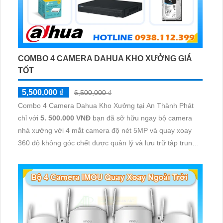
COMBO 4 CAMERA DAHUA KHO XƯỞNG GIÁ
TỐT
5,500,000 ₫
6,500,000 ₫
Combo 4 Camera Dahua Kho Xưởng tại An Thành Phát
chỉ với
5. 500.000 VNĐ
bạn đã sỡ hữu ngay bộ camera
nhà xưởng với 4 mắt camera độ nét 5MP và quay xoay
360 độ không góc chết được quản lý và lưu trữ tập trung
về đầu ghi hình ổ cứng hỗ trợ xem qua tivi