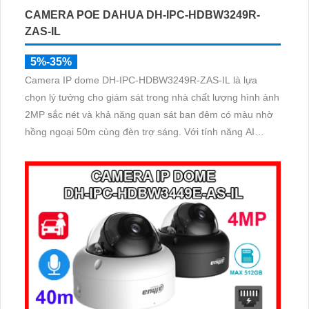
CAMERA POE DAHUA DH-IPC-HDBW3249R-
ZAS-IL
5%-35%
Camera IP dome DH-IPC-HDBW3249R-ZAS-IL là lựa
chọn lý tưởng cho giám sát trong nhà chất lượng hình ảnh
2MP sắc nét và khả năng quan sát ban đêm có màu nhờ
hồng ngoại 50m cùng đèn trợ sáng. Với tính năng AI
thông minh, camera dễ dàng nhận diện chính xác người
và phương tiện, hỗ trợ ghi âm qua micro tích hợp và lưu
trữ tối đa 512GB qua khe thẻ nhớ, camera hỗ trợ PoE lắp
đặt dễ dàng