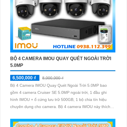
BỘ 4 CAMERA IMOU QUAY QUÉT NGOÀI TRỜI
5.0MP
6,500,000 ₫
8,000,000 ₫
Bộ 4 Camera IMOU Quay Quét Ngoài Trời 5.0MP bao
gồm 4 camera Cruiser SE 5.0MP ngoài trời, 1 đầu ghi
hình IMOU + ổ cứng lưu trữ 500GB, 1 bộ chia tín hiệu
chuyên dụng cho camera. Bộ 4 camera IMOU này thích
hợp lắp đặt cho kho hàng, nhà xưởng, khu phố và khu vực
cần giám sát ngoài trời