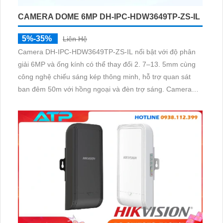
CAMERA DOME 6MP DH-IPC-HDW3649TP-ZS-IL
5%-35%
Liên Hệ
Camera DH-IPC-HDW3649TP-ZS-IL nổi bật với độ phân
giải 6MP và ống kính có thể thay đổi 2. 7–13. 5mm cùng
công nghệ chiếu sáng kép thông minh, hỗ trợ quan sát
ban đêm 50m với hồng ngoại và đèn trợ sáng. Camera
tích hợp WDR, 3DNR, HLC, BLC và các tính năng AI như
SMD 4