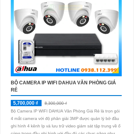
BỘ CAMERA IP WIFI DAHUA VĂN PHÒNG GIÁ
RẺ
5,700,000 ₫
8,300,000 ₫
Bộ Camera IP WIFI DAHUA Văn Phòng Giá Rẻ là trọn gói
4 mắt camera với độ phân giải 3MP được quản lý bở đầu
ghi hình 4 kênh Ip và lưu trữ video giám sát tập trung về ổ
cứng trong đầu ghi hình với đầy đủ các chưc năng như AI