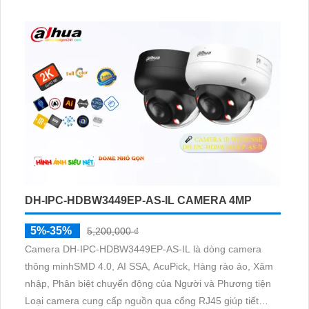
phát hiện người/phương tiện và cung cấp 4 chế độ xem
ban đêm phù hợp cho giám sát ban đêm mịn đẹp
DH-IPC-HDBW3449EP-AS-IL CAMERA 4MP
5%-35%
5,200,000 ₫
Camera DH-IPC-HDBW3449EP-AS-IL là dòng camera
thông minhSMD 4.0, AI SSA, AcuPick, Hàng rào ảo, Xâm
nhập, Phân biệt chuyển động của Người và Phương tiện
Loại camera cung cấp nguồn qua cổng RJ45 giúp tiết