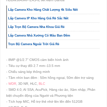
HDBW3849RP-ZAS-IL tiết kiệm Dahua
Lắp Camera Kho Hàng Chất Lượng 4k Siêu Nét
Lắp Camera IP Kho Hàng Giá Rẻ Sắc Nét
Lắp Trọn Bộ Camera Nha Khoa Giá Rẻ
Lắp Camera Nhà Xưởng Có Màu Ban Đêm
Trọn Bộ Camera Ngoài Trời Giá Rẻ
- 8MP @1/2.7" CMOS cảm biến hình ảnh
- Tiêu cự thay đổi 2.7 mm–13.5 mm
- Chiếu sáng kép thông minh
- Tầm nhìn ban đêm : 50m hồng ngoại, 50m đèn trợ sáng
-
WDR
, 3D NR, HLC,
BLC
- SMD 4.0, AI SSA, AcuPick, Hàng rào ảo, Xâm nhập, Phân
biệt chuyển động của Người và Phương tiện
- Tích hợp MIC, Hỗ trợ thẻ nhớ lên lến đến 512GB