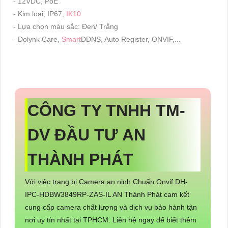
- 12VDC, PoE
- Kim loại, IP67,
IK10
- Lựa chọn màu sắc: Đen/ Trắng
- Dolynk Care,
Smart
DDNS, Auto Register, ONVIF,...
CÔNG TY TNHH TM-
DV ĐẦU TƯ AN
THÀNH PHÁT
Với việc trang bị Camera an ninh Chuẩn Onvif DH-
IPC-HDBW3849RP-ZAS-IL AN Thành Phát cam kết
cung cấp camera chất lượng và dịch vụ bảo hành tận
nơi uy tín nhất tại TPHCM. Liên hệ ngay để biết thêm