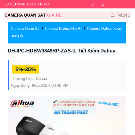
CAMERA AN THÀNH PHÁT
Facebook
Twitter
Instagram
Dribb
CAMERA QUAN SÁT
GIÁ RẺ
MENU
Camera Quan Sát
Camera Dahua Giá Rẻ
Camera Dahua Xoay
360 Độ
DH-IPC-HDBW3849RP-ZAS-IL Tiết Kiệm Dahua
5%-35%
Thương hiệu:
Dahua
Ngày đăng:
9/6/2025 4:00:45 PM