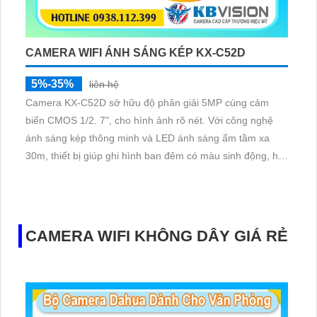
CAMERA WIFI ÁNH SÁNG KÉP KX-C52D
5%-35%
liên hệ
Camera KX-C52D sở hữu độ phân giải 5MP cùng cảm
biến CMOS 1/2. 7", cho hình ảnh rõ nét. Với công nghệ
ánh sáng kép thông minh và LED ánh sáng ấm tầm xa
30m, thiết bị giúp ghi hình ban đêm có màu sinh động, hỗ
trợ giám sát hiệu quả trong mọi điều kiện ánh sáng.
CAMERA WIFI KHÔNG DÂY GIÁ RẺ