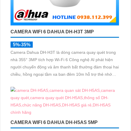
CAMERA WIFI 6 DAHUA DH-H3T 3MP
5%-35%
Camera Dahua DH-H3T là dòng camera quay quét trong
nhà 355° 3MP tích hợp Wi-Fi 6 Công nghệ AI phát hiện
người chuyển động và âm thanh bất thường đàm thoại hai
chiều, hồng ngoại tầm xa ban đêm 10m hỗ trợ thẻ nhớ
MicroSD 256GB ONVIF và điều khiển từ xa qua ứng dụng
DMSS
CAMERA WIFI 6 DAHUA DH-H5AS 5MP