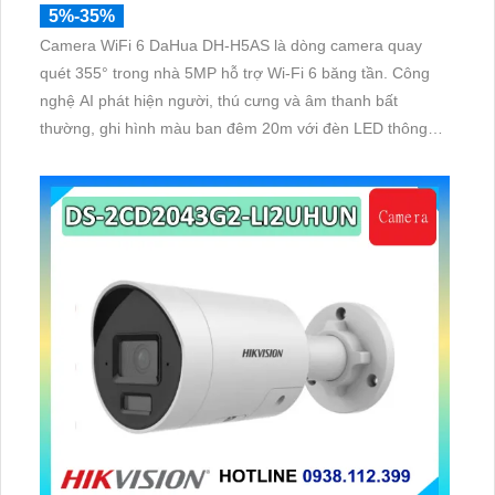
5%-35%
Camera WiFi 6 DaHua DH-H5AS là dòng camera quay
quét 355° trong nhà 5MP hỗ trợ Wi-Fi 6 băng tần. Công
nghệ AI phát hiện người, thú cưng và âm thanh bất
thường, ghi hình màu ban đêm 20m với đèn LED thông
minh 10m, hỗ trợ thẻ nhớ 256GB và quản lý từ xa qua
ứng dụng DMSS,