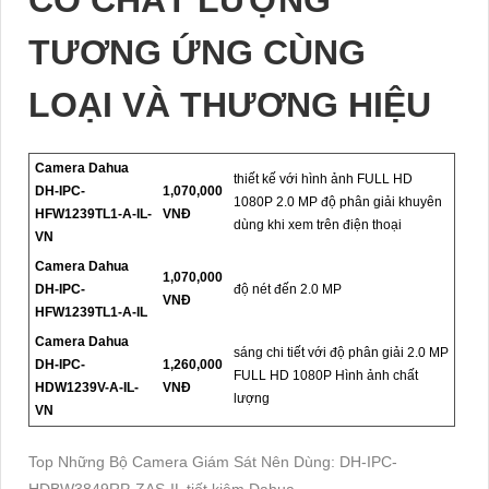
CÓ CHẤT LƯỢNG
TƯƠNG ỨNG CÙNG
LOẠI VÀ THƯƠNG HIỆU
Camera Dahua
thiết kế với hình ảnh FULL HD
DH-IPC-
1,070,000
1080P 2.0 MP độ phân giải khuyên
HFW1239TL1-A-IL-
VNĐ
dùng khi xem trên điện thoại
VN
Camera Dahua
1,070,000
DH-IPC-
độ nét đến 2.0 MP
VNĐ
HFW1239TL1-A-IL
Camera Dahua
sáng chi tiết với độ phân giải 2.0 MP
DH-IPC-
1,260,000
FULL HD 1080P Hình ảnh chất
HDW1239V-A-IL-
VNĐ
lượng
VN
Top Những Bộ Camera Giám Sát Nên Dùng: DH-IPC-