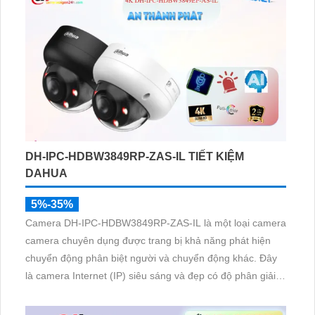
DH-IPC-HDBW3849RP-ZAS-IL TIẾT KIỆM
DAHUA
5%-35%
Camera DH-IPC-HDBW3849RP-ZAS-IL là một loại camera
camera chuyên dụng được trang bị khả năng phát hiện
chuyển động phân biệt người và chuyển động khác. Đây
là camera Internet (IP) siêu sáng và đẹp có độ phân giải
siêu nét lên đến 8.0 megapixel. Camera sử dụng cảm biến
CMOS và công nghệ IP giúp mang đến hình ảnh chất