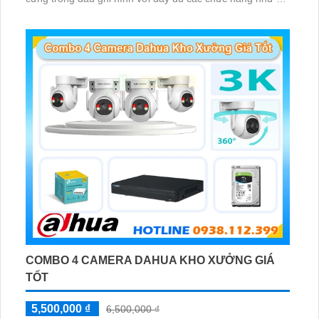
Phát hiện chuyển động, đàm thoại âm thanh 2 chiều và
giám sát có màu vào ban đêm
COMBO 4 CAMERA DAHUA KHO XƯỞNG GIÁ
TỐT
5,500,000 ₫
6,500,000 ₫