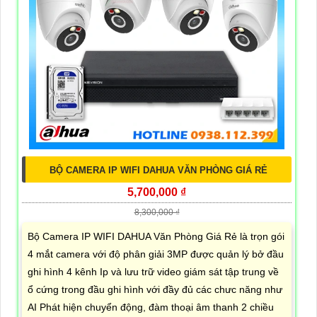
BỘ CAMERA IP WIFI DAHUA VĂN PHÒNG GIÁ RẺ
5,700,000 ₫
8,300,000 ₫
Bộ Camera IP WIFI DAHUA Văn Phòng Giá Rẻ là trọn gói
4 mắt camera với độ phân giải 3MP được quản lý bở đầu
ghi hình 4 kênh Ip và lưu trữ video giám sát tập trung về
ổ cứng trong đầu ghi hình với đầy đủ các chưc năng như
AI Phát hiện chuyển động, đàm thoại âm thanh 2 chiều