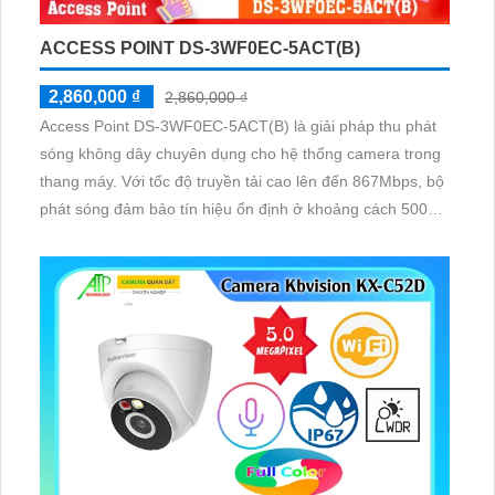
ACCESS POINT DS-3WF0EC-5ACT(B)
2,860,000 ₫
2,860,000 ₫
Access Point DS-3WF0EC-5ACT(B) là giải pháp thu phát
sóng không dây chuyên dụng cho hệ thống camera trong
thang máy. Với tốc độ truyền tải cao lên đến 867Mbps, bộ
phát sóng đảm bảo tín hiệu ổn định ở khoảng cách 500m,
hỗ trợ cấu hình tự động và bảo mật nâng cao, đáp ứng tốt
nhu cầu giám sát chuyên nghiệp.