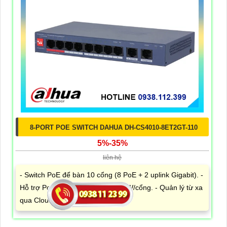
8-PORT POE SWITCH DAHUA DH-CS4010-8ET2GT-110
5%-35%
liên hệ
- Switch PoE để bàn 10 cổng (8 PoE + 2 uplink Gigabit). -
Hỗ trợ PoE công suất cao đến 90W/cổng. - Quản lý từ xa
qua Cloud DoLynk tiện lợi