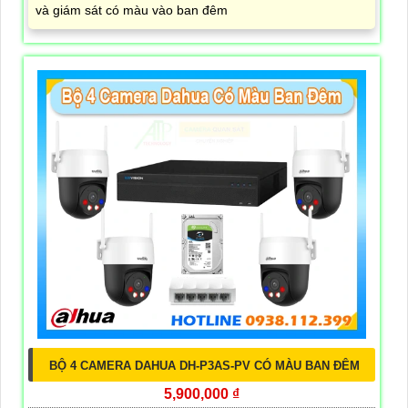
và giám sát có màu vào ban đêm
BỘ 4 CAMERA DAHUA DH-P3AS-PV CÓ MÀU BAN ĐÊM
5,900,000 ₫