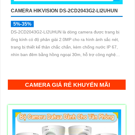
CAMERA HIKVISION DS-2CD2043G2-LI2UHUN
5%-35%
DS-2CD2043G2-LI2UHUN là dòng camera được trang bị
ống kính có độ phân giải 2.0MP cho ra hình ảnh sắc nét,
trang bị thiết kế thân chắc chắn, kèm chống nước IP 67,
nhìn ban đêm bằng hồng ngoại 30m, hỗ trợ công nghệ
Poe, chuẩn nén H.265+ giúp tiết kiệm lưu trữ
CAMERA GIÁ RẺ KHUYẾN MÃI