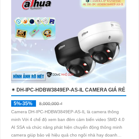
lượng cao
✴ DH-IPC-HDBW3849EP-AS-IL CAMERA GIÁ RẺ
5%-35%
8,000,000 ₫
Camera DH-IPC-HDBW3849EP-AS-IL là camera thông
minh Với 4 chế độ xem ban đêm cảm biến video SMD 4.0
AI SSA và chức năng phát hiện chuyển động thông minh
camera giúp bảo vệ hiệu quả cho ngôi nhà hay doanh