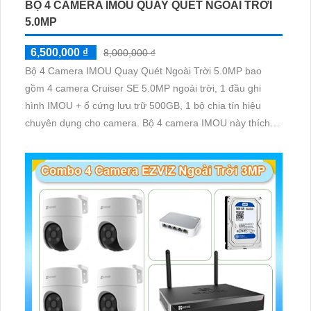
BỘ 4 CAMERA IMOU QUAY QUÉT NGOÀI TRỜI
5.0MP
6,500,000 ₫
8,000,000 ₫
Bộ 4 Camera IMOU Quay Quét Ngoài Trời 5.0MP bao
gồm 4 camera Cruiser SE 5.0MP ngoài trời, 1 đầu ghi
hình IMOU + ổ cứng lưu trữ 500GB, 1 bộ chia tín hiệu
chuyên dụng cho camera. Bộ 4 camera IMOU này thích
hợp lắp đặt cho kho hàng, nhà xưởng, khu phố và khu vực
cần giám sát ngoài trời