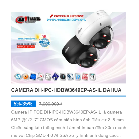
nghiệp của bạn.
CAMERA DH-IPC-HDBW3649EP-AS-IL DAHUA
5%-35%
7,000,000 ₫
Camera IP POE DH-IPC-HDBW3649EP-AS-IL là camera
6MP @1/2. 7" CMOS cảm biến hình ảnh Tiêu cự 2. 8 mm
Chiếu sáng kép thông minh Tầm nhìn ban đêm 30m mạnh
mẽ với Chip SMD 4.0 AI SSA xử lý hình ảnh động cao