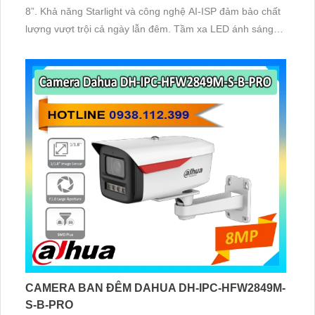
8”. Khả năng Starlight và công nghệ AI-ISP đảm bảo chất
lượng vượt trội cả ngày lẫn đêm. Tầm xa LED ánh sáng
ấm 50m cho phép thu hình màu rõ nét
CAMERA BAN ĐÊM DAHUA DH-IPC-HFW2849M-
S-B-PRO