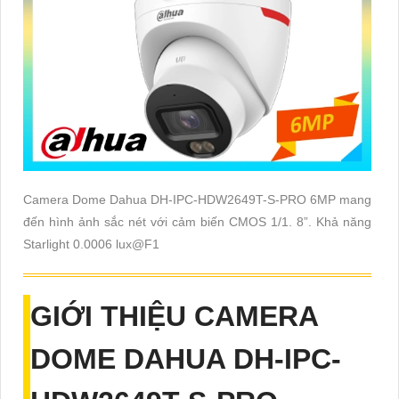
Camera Dome Dahua DH-IPC-HDW2649T-S-PRO 6MP mang
đến hình ảnh sắc nét với cảm biến CMOS 1/1. 8”. Khả năng
Starlight 0.0006 lux@F1
GIỚI THIỆU CAMERA
DOME DAHUA DH-IPC-