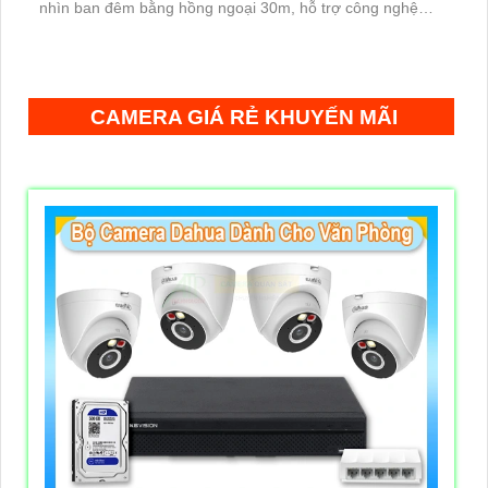
nhìn ban đêm bằng hồng ngoại 30m, hỗ trợ công nghệ
Poe, chuẩn nén H.265+ giúp tiết kiệm lưu trữ
CAMERA GIÁ RẺ KHUYẾN MÃI