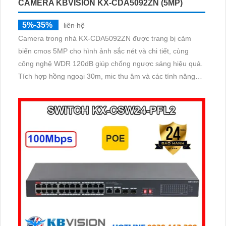
CAMERA KBVISION KX-CDA5092ZN (5MP)
5%-35%
liên hệ
Camera trong nhà KX-CDA5092ZN được trang bị cảm
biến cmos 5MP cho hình ảnh sắc nét và chi tiết, cùng
công nghệ WDR 120dB giúp chống ngược sáng hiệu quả.
Tích hợp hồng ngoại 30m, mic thu âm và các tính năng
thông minh như phát hiện chuyển động, nâng cao giám
sát an ninh.