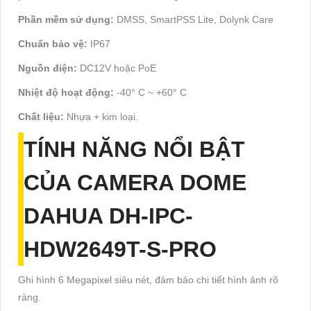
Phần mềm sử dụng:
DMSS, SmartPSS Lite, Dolynk Care
Chuẩn bảo vệ:
IP67
Nguồn điện:
DC12V hoặc PoE
Nhiệt độ hoạt động:
-40° C ~ +60° C
Chất liệu:
Nhựa + kim loại.
TÍNH NĂNG NỔI BẬT
CỦA CAMERA DOME
DAHUA DH-IPC-
HDW2649T-S-PRO
Ghi hình 6 Megapixel siêu nét, đảm bảo chi tiết hình ảnh rõ
ràng.