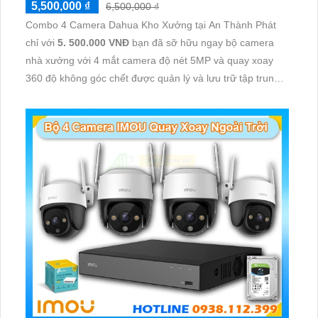
5,500,000 ₫
6,500,000 ₫
Combo 4 Camera Dahua Kho Xưởng tại An Thành Phát
chỉ với
5. 500.000 VNĐ
bạn đã sỡ hữu ngay bộ camera
nhà xưởng với 4 mắt camera độ nét 5MP và quay xoay
360 độ không góc chết được quản lý và lưu trữ tập trung
về đầu ghi hình ổ cứng hỗ trợ xem qua tivi