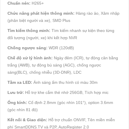
Chuẩn nén:
H265+
Chức năng phát hiện thông minh:
Hàng rào ảo, Xâm nhập
(phân biệt người và xe), SMD Plus
Tìm kiếm thông minh:
Tìm kiếm nhanh sự kiện theo từng
đối tượng (người, xe) khi kết hợp NVR
Chống ngược sáng:
WDR (120dB)
Chế độ xử lý hình ảnh:
Ngày đêm (ICR), tự động cân bằng
trắng (AWB), tự động bù sáng (AGC), chống ngược
sáng(BLC), chống nhiễu (3D-DNR), LDC
Tầm xa LED:
Ánh sáng ấm thu hình có màu 30m
Lưu trữ:
Hỗ trợ khe cắm thẻ nhớ 256GB, Tích hợp mic
Ống kính:
Cố định 2.8mm (góc nhìn 101°), option 3.6mm
(góc nhìn 81 độ)
Kết nối & Giao diện:
Hỗ trợ chuẩn ONVIF, Tên miền miễn
phí SmartDDNS.TV và P2P, AutoRegister 2.0