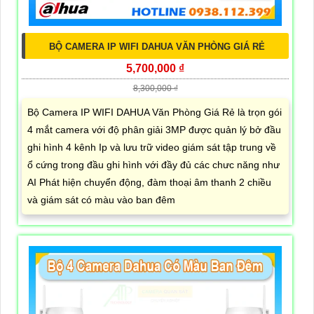
BỘ CAMERA IP WIFI DAHUA VĂN PHÒNG GIÁ RẺ
5,700,000 ₫
8,300,000 ₫
Bộ Camera IP WIFI DAHUA Văn Phòng Giá Rẻ là trọn gói
4 mắt camera với độ phân giải 3MP được quản lý bở đầu
ghi hình 4 kênh Ip và lưu trữ video giám sát tập trung về
ổ cứng trong đầu ghi hình với đầy đủ các chưc năng như
AI Phát hiện chuyển động, đàm thoại âm thanh 2 chiều
và giám sát có màu vào ban đêm