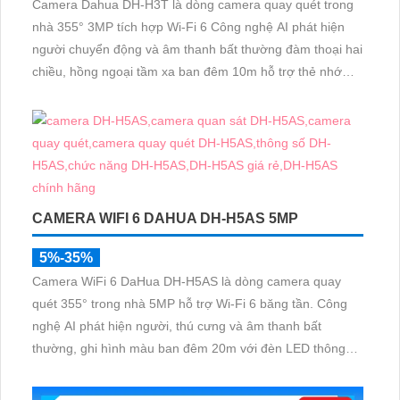
Camera Dahua DH-H3T là dòng camera quay quét trong
nhà 355° 3MP tích hợp Wi-Fi 6 Công nghệ AI phát hiện
người chuyển động và âm thanh bất thường đàm thoại hai
chiều, hồng ngoại tầm xa ban đêm 10m hỗ trợ thẻ nhớ
MicroSD 256GB ONVIF và điều khiển từ xa qua ứng dụng
DMSS
CAMERA WIFI 6 DAHUA DH-H5AS 5MP
5%-35%
Camera WiFi 6 DaHua DH-H5AS là dòng camera quay
quét 355° trong nhà 5MP hỗ trợ Wi-Fi 6 băng tần. Công
nghệ AI phát hiện người, thú cưng và âm thanh bất
thường, ghi hình màu ban đêm 20m với đèn LED thông
minh 10m, hỗ trợ thẻ nhớ 256GB và quản lý từ xa qua
ứng dụng DMSS,