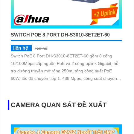
SWITCH POE 8 PORT DH-S3010-8ET2ET-60
liên hệ
liên hệ
Switch PoE 8 Port DH-S3010-8ET2ET-60 gồm 8 cổng
10/100Mbps cấp nguồn PoE và 2 cổng uplink Gigabit, hỗ
trợ đường truyền mở rộng 250m, tổng công suất PoE
60W, tốc độ chuyển tiếp 1. 488 Mpps, công suất chuyển
mạch 2 Gbps, chuẩn PoE IEEE802. 3at/af, nguồn cấp
53V.
CAMERA QUAN SÁT ĐỀ XUẤT