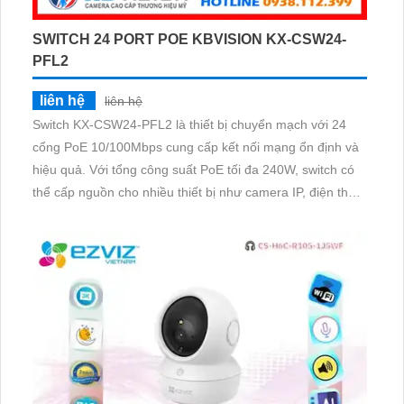
SWITCH 24 PORT POE KBVISION KX-CSW24-
PFL2
liên hệ
liên hệ
Switch KX-CSW24-PFL2 là thiết bị chuyển mạch với 24
cổng PoE 10/100Mbps cung cấp kết nối mạng ổn định và
hiệu quả. Với tổng công suất PoE tối đa 240W, switch có
thể cấp nguồn cho nhiều thiết bị như camera IP, điện thoại
VoIP và điểm truy cập Wi-Fi. Thiết kế bền bỉ, dễ dàng lắp
đặt, phù hợp cho hệ thống mạng doanh nghiệp và giám
sát an ninh.