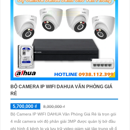
BỘ CAMERA IP WIFI DAHUA VĂN PHÒNG GIÁ
RẺ
5,700,000 ₫
8,300,000 ₫
Bộ Camera IP WIFI DAHUA Văn Phòng Giá Rẻ là trọn gói
4 mắt camera với độ phân giải 3MP được quản lý bở đầu
ghi hình 4 kênh Ip và lưu trữ video giám sát tập trung về ổ