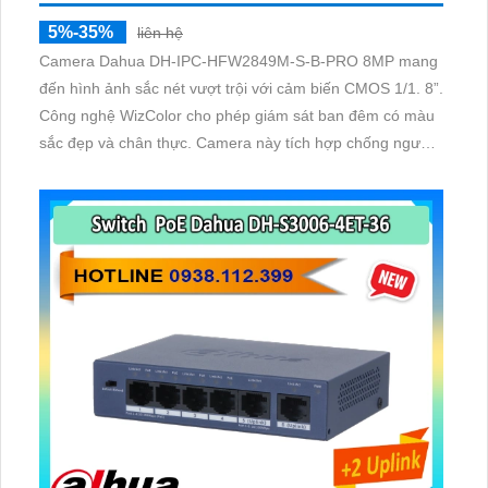
5%-35%
liên hệ
Camera Dahua DH-IPC-HFW2849M-S-B-PRO 8MP mang
đến hình ảnh sắc nét vượt trội với cảm biến CMOS 1/1. 8”.
Công nghệ WizColor cho phép giám sát ban đêm có màu
sắc đẹp và chân thực. Camera này tích hợp chống ngược
sáng WDR, 3D NR, HLC, BLC, đảm bảo chất lượng hình
ảnh tối ưu