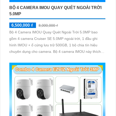
BỘ 4 CAMERA IMOU QUAY QUÉT NGOÀI TRỜI
5.0MP
6,500,000 ₫
8,000,000 ₫
Bộ 4 Camera IMOU Quay Quét Ngoài Trời 5.0MP bao
gồm 4 camera Cruiser SE 5.0MP ngoài trời, 1 đầu ghi
hình IMOU + ổ cứng lưu trữ 500GB, 1 bộ chia tín hiệu
chuyên dụng cho camera. Bộ 4 camera IMOU này thích
hợp lắp đặt cho kho hàng, nhà xưởng, khu phố và khu vực
cần giám sát ngoài trời