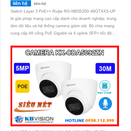
liên hệ
liên hệ
Switch Layer 3 PoE++ Ruijie RG-NBS5200-48GT4XS-UP
là giải pháp mạng cao cấp dành cho doanh nghiệp, trung
tâm dữ liệu và hệ thống camera giám sát. Bộ chia mạng
cung cấp 48 cổng PoE Gigabit và 4 uplink SFP+ tốc độ
10G, hỗ trợ quản lý từ xa qua Ruijie Cloud, chống sét 6KV,
bảo mật đa lớp và hiệu suất ổn định 24/7.