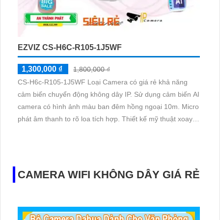
EZVIZ CS-H6C-R105-1J5WF
1,300,000 ₫
1,800,000 ₫
CS-H6c-R105-1J5WF Loại Camera có giá rẻ khả năng
cảm biến chuyển động không dây IP. Sử dụng cảm biến AI
camera có hình ảnh màu ban đêm hồng ngoại 10m. Micro
phát âm thanh to rõ loa tích hợp. Thiết kế mỹ thuật xoay
360 độ đèn led ban đêm
CAMERA WIFI KHÔNG DÂY GIÁ RẺ