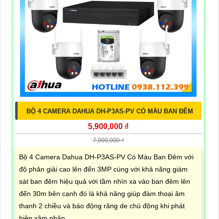
BỘ 4 CAMERA DAHUA DH-P3AS-PV CÓ MÀU BAN ĐÊM
5,900,000 ₫
7,000,000 ₫
Bộ 4 Camera Dahua DH-P3AS-PV Có Màu Ban Đêm với
độ phân giải cao lên đến 3MP cùng với khả năng giám
sát ban đêm hiệu quả với tầm nhìn xa vào ban đêm lên
đến 30m bên cạnh đó là khả năng giúp đàm thoại âm
thanh 2 chiều và báo động răng de chủ động khi phát
hiện xâm nhập