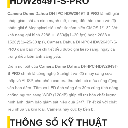
HDW2649T-S-PRO
Camera Dome Dahua DH-IPC-HDW2649T-S-PRO
là một giải
pháp giám sát an ninh mạnh mẽ, mang đến hình ảnh với độ
phân giải 6 Megapixel siêu nét từ cảm biến CMOS 1/1.8”. Với
khả năng ghi hình 3288 × 1850@(1–20 fps) hoặc 2688 ×
1520@(1–25/30 fps), Camera Dahua DH-IPC-HDW2649T-S-
PRO đảm bảo mọi chi tiết đều được ghi lại rõ ràng, ngay cả
trong điều kiện ánh sáng yếu.
Điểm nổi bật của
Camera Dome Dahua DH-IPC-HDW2649T-
S-PRO
chính là công nghệ Starlight với độ nhạy sáng cực
thấp và AI-ISP, cho phép camera thu hình có màu sống động
vào ban đêm. Tầm xa LED ánh sáng ấm 30m cùng tính năng
chống ngược sáng WDR (120dB) giúp tối ưu hóa chất lượng
hình ảnh, đảm bảo giám sát hiệu quả 24/7. Thiết kế với chất
liệu nhựa và kim loại, Camera này cực kỳ bền bỉ.
THÔNG SỐ KỸ THUẬT