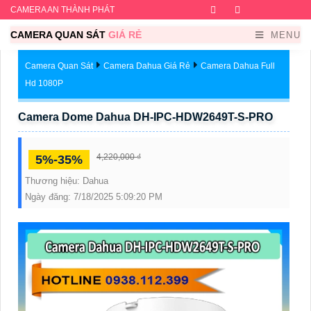
CAMERA AN THÀNH PHÁT
Facebook
Twitter
Instagram
Dribb
CAMERA QUAN SÁT
GIÁ RẺ
MENU
Camera Quan Sát
Camera Dahua Giá Rẻ
Camera Dahua Full
Hd 1080P
Camera Dome Dahua DH-IPC-HDW2649T-S-PRO
4,220,000 ₫
5%-35%
Thương hiệu:
Dahua
Ngày đăng:
7/18/2025 5:09:20 PM