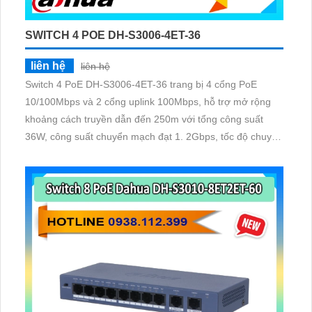
SWITCH 4 POE DH-S3006-4ET-36
liên hệ
liên hệ
Switch 4 PoE DH-S3006-4ET-36 trang bị 4 cổng PoE
10/100Mbps và 2 cổng uplink 100Mbps, hỗ trợ mở rộng
khoảng cách truyền dẫn đến 250m với tổng công suất
36W, công suất chuyển mạch đạt 1. 2Gbps, tốc độ chuyển
tiếp gói tin 0. 893Mpps, hỗ trợ chuẩn IEEE802. 3af/at và
chống sét 6KV