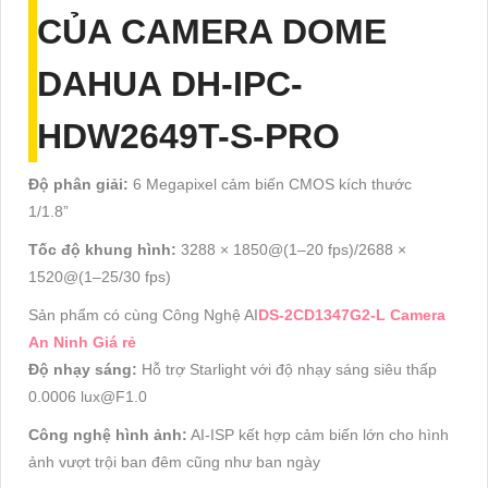
CỦA CAMERA DOME
DAHUA DH-IPC-
HDW2649T-S-PRO
Độ phân giải:
6 Megapixel cảm biến CMOS kích thước
1/1.8”
Tốc độ khung hình:
3288 × 1850@(1–20 fps)/2688 ×
1520@(1–25/30 fps)
Sản phẩm có cùng Công Nghệ AI
DS-2CD1347G2-L Camera
An Ninh Giá rẻ
Độ nhạy sáng:
Hỗ trợ Starlight với độ nhạy sáng siêu thấp
0.0006 lux@F1.0
Công nghệ hình ảnh:
AI-ISP kết hợp cảm biến lớn cho hình
ảnh vượt trội ban đêm cũng như ban ngày