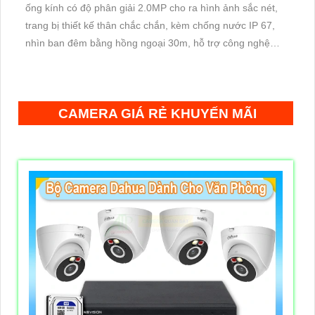
ống kính có độ phân giải 2.0MP cho ra hình ảnh sắc nét,
trang bị thiết kế thân chắc chắn, kèm chống nước IP 67,
nhìn ban đêm bằng hồng ngoại 30m, hỗ trợ công nghệ
Poe, chuẩn nén H.265+ giúp tiết kiệm lưu trữ
CAMERA GIÁ RẺ KHUYẾN MÃI