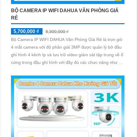
BỘ CAMERA IP WIFI DAHUA VĂN PHÒNG GIÁ
RẺ
5,700,000 ₫
8,300,000 ₫
Bộ Camera IP WIFI DAHUA Văn Phòng Giá Rẻ là trọn gói
4 mắt camera với độ phân giải 3MP được quản lý bở đầu
ghi hình 4 kênh Ip và lưu trữ video giám sát tập trung về ổ
cứng trong đầu ghi hình với đầy đủ các chưc năng như AI
Phát hiện chuyển động, đàm thoại âm thanh 2 chiều và
giám sát có màu vào ban đêm