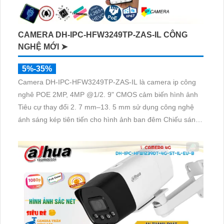
CAMERA DH-IPC-HFW3249TP-ZAS-IL CÔNG
NGHỆ MỚI ➤
5%-35%
Camera DH-IPC-HFW3249TP-ZAS-IL là camera ip công
nghê POE 2MP, 4MP @1/2. 9" CMOS cảm biến hình ảnh
Tiêu cự thay đổi 2. 7 mm–13. 5 mm sử dụng công nghệ
ánh sáng kép tiên tiến cho hình ảnh ban đêm Chiếu sáng
kép thông minh- Tầm nhìn ban đêm : 60m