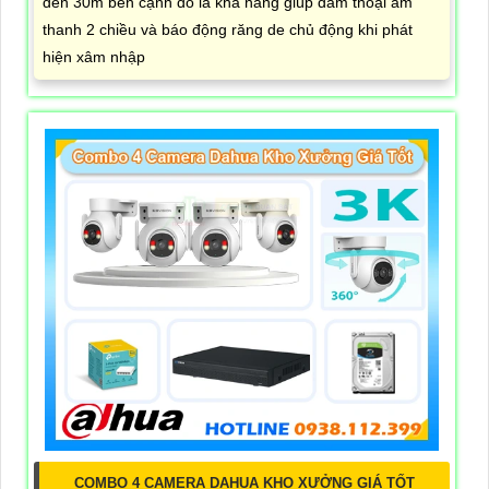
đến 30m bên cạnh đó là khả năng giúp đàm thoại âm
thanh 2 chiều và báo động răng de chủ động khi phát
hiện xâm nhập
COMBO 4 CAMERA DAHUA KHO XƯỞNG GIÁ TỐT