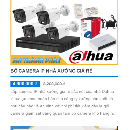
BỘ CAMERA IP NHÀ XƯỞNG GIÁ RẺ
4,900,000 ₫
8,200,000 ₫
Lắp camera IP nhà xưởng giá rẻ sắc nét của nhà Dahua
là sự lựa chọn hoàn hảo cho công ty xưởng sản xuất có
nhu cầu bảo vệ an ninh với chi phí tiết kiệm đây là gói
camera giám sát đáng quan tâm bộ camera kho hàng nhà
xưởng công nghệ IP đảm bảo cung cấp hình ảnh rõ nét
chất lượng cao cho người dùng với bộ camera camera IP