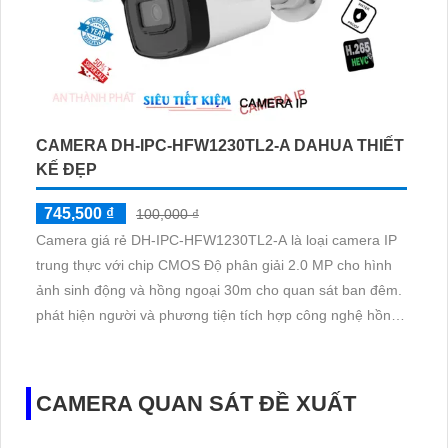
CAMERA DH-IPC-HFW1230TL2-A DAHUA THIẾT
KẾ ĐẸP
745,500 ₫
100,000 ₫
Camera giá rẻ DH-IPC-HFW1230TL2-A là loại camera IP
trung thực với chip CMOS Độ phân giải 2.0 MP cho hình
ảnh sinh động và hồng ngoại 30m cho quan sát ban đêm.
phát hiện người và phương tiện tích hợp công nghệ hồng
ngoạ chống chói sáng. Phù hợp cho dự án dân dụng
CAMERA QUAN SÁT ĐỀ XUẤT