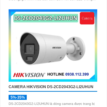
minh 10m, hỗ trợ thẻ nhớ 256GB và quản lý từ xa qua
ứng dụng DMSS,
CAMERA HIKVISION DS-2CD2043G2-LI2UHUN
5%-35%
DS-2CD2043G2-LI2UHUN là dòng camera được trang bị