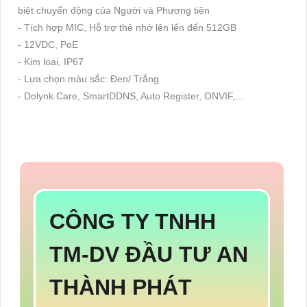
biệt chuyển động của Người và Phương tiện
- Tích hợp MIC, Hỗ trợ thẻ nhớ lên lến đến 512GB
- 12VDC, PoE
- Kim loại, IP67
- Lựa chọn màu sắc: Đen/ Trắng
- Dolynk Care, SmartDDNS, Auto Register, ONVIF,...
CÔNG TY TNHH
TM-DV ĐẦU TƯ AN
THÀNH PHÁT