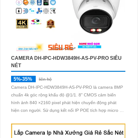
CAMERA DH-IPC-HDW3849H-AS-PV-PRO SIÊU
NÉT
5%-35%
liên hệ
Camera DH-IPC-HDW3849H-AS-PV-PRO là camera 8MP
chuẩn 4k góc rộng khẩu độ @1/1. 8" CMOS cảm biến
hình ảnh 840 ×2160 pixel phát hiện chuyển động phát
hiện con người. Sử dụng kết nối IP POE tích hợp micro và
loa giúp nghe và nói trực tiếp. Cảnh báo chủ động bằng
Đèn chớp xanh đỏ và Âm thanh