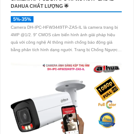
DAHUA CHẤT LƯỢNG 🌟
5%-35%
Camera DH-IPC-HFW3449TP-ZAS-IL là camera trang bị
4MP @1/2. 9" CMOS cảm biến hình ảnh giải pháp hiệu
quả với công nghệ AI thông minh chống báo động giả
bằng phân tích hình dạng người. Trang bị Chống Ngược
Sáng DWDR camera hình ảnh rõ nét dù ở đâu. Với H