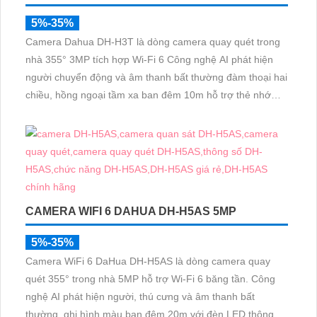
5%-35%
Camera Dahua DH-H3T là dòng camera quay quét trong
nhà 355° 3MP tích hợp Wi-Fi 6 Công nghệ AI phát hiện
người chuyển động và âm thanh bất thường đàm thoại hai
chiều, hồng ngoại tầm xa ban đêm 10m hỗ trợ thẻ nhớ
MicroSD 256GB ONVIF và điều khiển từ xa qua ứng dụng
DMSS
CAMERA WIFI 6 DAHUA DH-H5AS 5MP
5%-35%
Camera WiFi 6 DaHua DH-H5AS là dòng camera quay
quét 355° trong nhà 5MP hỗ trợ Wi-Fi 6 băng tần. Công
nghệ AI phát hiện người, thú cưng và âm thanh bất
thường, ghi hình màu ban đêm 20m với đèn LED thông