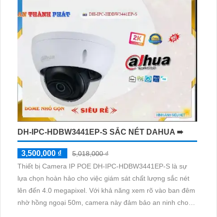
Dahua bảo vệ an ninh cho xưởng sản xuất tuyệt đối.
DH-IPC-HDBW3441EP-S SẮC NÉT DAHUA ➠
3,500,000 ₫
5,018,000 ₫
Thiết bị Camera IP POE DH-IPC-HDBW3441EP-S là sự
lựa chọn hoàn hảo cho việc giám sát chất lượng sắc nét
lên đến 4.0 megapixel. Với khả năng xem rõ vào ban đêm
nhờ hồng ngoại 50m, camera này đảm bảo an ninh cho
ngôi nhà của bạn. Trang bị công nghệ IP POE, camera