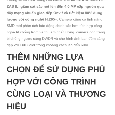
Thông số và chức năng của
camera DH-IPC-HFW3449TP-
ZAS-IL giám sát sắc nét lên đến 4.0 MP cấp nguồn qua
dây mạng chuẩn giao tiếp Onvif và tiết kiệm 80% dung
lượng với công nghệ H.265+
. Camera cũng có tính năng
SMD mới phân tích báo động chính xác hơn tích hợp công
nghệ AI chống trộm và thu âm chất lượng. camera còn trang
bị chống ngược sáng DWDR và cho hình ảnh ban đêm sáng
đẹp với Full Color trong khoảng cách lên đến 60m.
THÊM NHỮNG LỰA
CHỌN ĐỂ SỬ DỤNG PHÙ
HỢP VỚI CÔNG TRÌNH
CÙNG LOẠI VÀ THƯƠNG
HIỆU