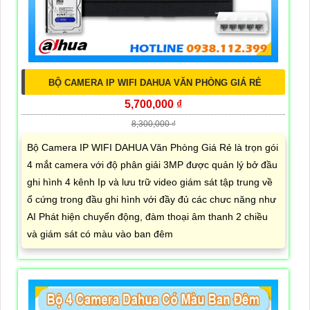
BỘ CAMERA IP WIFI DAHUA VĂN PHÒNG GIÁ RẺ
5,700,000 ₫
8,300,000 ₫
Bộ Camera IP WIFI DAHUA Văn Phòng Giá Rẻ là trọn gói
4 mắt camera với độ phân giải 3MP được quản lý bở đầu
ghi hình 4 kênh Ip và lưu trữ video giám sát tập trung về
ổ cứng trong đầu ghi hình với đầy đủ các chưc năng như
AI Phát hiện chuyển động, đàm thoại âm thanh 2 chiều
và giám sát có màu vào ban đêm