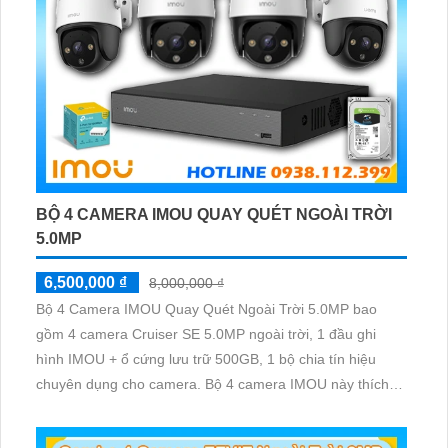
BỘ 4 CAMERA IMOU QUAY QUÉT NGOÀI TRỜI
5.0MP
6,500,000 ₫
8,000,000 ₫
Bộ 4 Camera IMOU Quay Quét Ngoài Trời 5.0MP bao
gồm 4 camera Cruiser SE 5.0MP ngoài trời, 1 đầu ghi
hình IMOU + ổ cứng lưu trữ 500GB, 1 bộ chia tín hiệu
chuyên dụng cho camera. Bộ 4 camera IMOU này thích
hợp lắp đặt cho kho hàng, nhà xưởng, khu phố và khu vực
cần giám sát ngoài trời