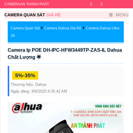
CAMERA AN THÀNH PHÁT
Facebook
Twitter
Instagram
Dribb
CAMERA QUAN SÁT
GIÁ RẺ
MENU
Camera Quan Sát
Camera Dahua Giá Rẻ
Camera Dahua Ultra
2K
Camera Ip POE DH-IPC-HFW3449TP-ZAS-IL Dahua
Chất Lượng 🌟
5%-35%
Thương hiệu:
Dahua
Ngày đăng:
9/9/2025 9:35:42 AM