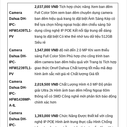
2,037,000 VNĐ
Tích hợp chức năng Xem ban đêm
Camera
Full Color 50m xem ban đêm chuyên dụng camera
Dahua DH-
ban đêm hiệu quả trang bị đặt biệt Ánh Sáng Kép có
IPC-
thể lựa chọn hồng ngoại hoặc đèn chiếu sáng Sử
HFW1439TL1-
dụng công nghệ IP POE Kết nối tập trung dễ dàng
PV
trang bị đặt biệt Có khe thẻ nhớ lưu dữ liệu 512GB
Siêu rẻ
Camera
1,547,000 VNĐ
độ nét đến 2.0 MP Khi xem thiếu
Dahua DH-
sáng Full Color 50m Phù hợp cho công trình ban
IPC-
đêm camera ban đêm hiệu quả với Trang bị Tích hợp
HFW1239TL1-
giao thức Onvif Dahua Chất lượng tốt mẫu mã đẹp
PV
hình ảnh sắc nét giá rẻ Chất lượng Giá tốt
Camera
2,019,500 VNĐ
Chất Lượng Hình 4.0 MP Độ phân
Dahua DH-
giải Ultra 2k Hình ảnh ban đêm Hồng Ngoại 60m
IPC-
thông số có SMD Công nghê mới phân tích báo động
HFW1439MP-
chính xác hơn
A-IL
Camera
1,393,000 VNĐ
Chức Năng Được thiết kế với công
Dahua DH-
nghệ IP POE Hình ảnh trung thực cấu Hình Chống
IPC-