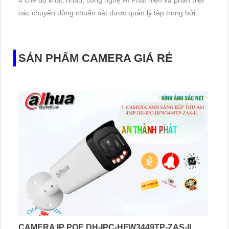
4 chế độ khác nhau, công nghệ AI Phát hiện và phân biệt
các chuyển động chuẩn sát được quản lý tập trung bởi
đầu ghi hình IP WiFi
SẢN PHẨM CAMERA GIÁ RẺ
CAMERA IP POE DH-IPC-HFW3449TP-ZAS-IL