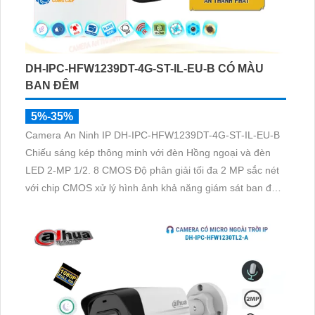
DH-IPC-HFW1239DT-4G-ST-IL-EU-B CÓ MÀU
BAN ĐÊM
5%-35%
Camera An Ninh IP DH-IPC-HFW1239DT-4G-ST-IL-EU-B
Chiếu sáng kép thông minh với đèn Hồng ngoại và đèn
LED 2-MP 1/2. 8 CMOS Độ phân giải tối đa 2 MP sắc nét
với chip CMOS xử lý hình ảnh khả năng giám sát ban đêm
Full Color 30m sáng như ban ngày. Lưu trữ lâu hơn với
H.265+ và khe cắm thẻ Micro SD 256GB