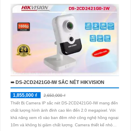
đảm bảo không bị giảm chất lượng dù có nhiều thiết bị kết
nối
➠ DS-2CD2421G0-IW SẮC NÉT HIKVISION
1,855,000 ₫
2,650,000 ₫
Thiết Bị Camera IP sắc nét DS-2CD2421G0-IW mang đến
chất lượng hình ảnh đỉnh cao lên đến 2.0 megapixel. Với
khả năng xem rõ vào ban đêm nhờ công nghệ hồng ngoại
10m và không bị giảm chất lượng. Camera thiết kế nhỏ