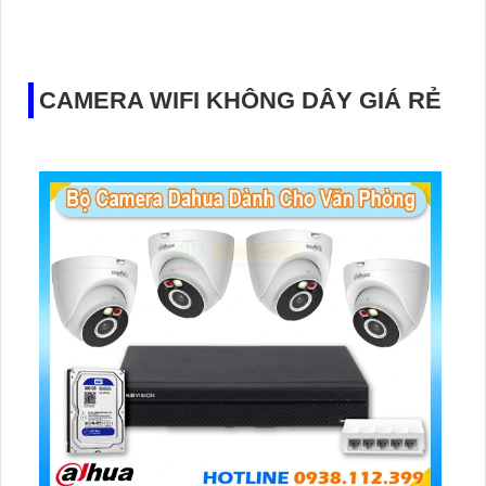
gọn Cube, với tính năng thu âm và loa rõ ràng, mang đến
trải nghiệm ấn tượng và tiện lợi
CAMERA WIFI KHÔNG DÂY GIÁ RẺ