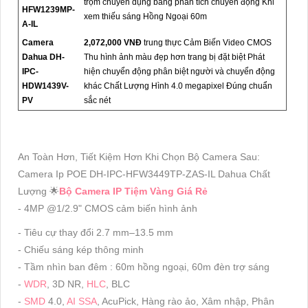
trộm chuyên dụng bằng phân tích chuyển động Khi
HFW1239MP-
xem thiếu sáng Hồng Ngoại 60m
A-IL
Camera
2,072,000 VNĐ
trung thực Cảm Biến Video CMOS
Dahua DH-
Thu hình ảnh màu đẹp hơn trang bị đặt biệt Phát
IPC-
hiện chuyển động phân biệt người và chuyển động
HDW1439V-
khác Chất Lượng Hình 4.0 megapixel Đúng chuẩn
PV
sắc nét
An Toàn Hơn, Tiết Kiệm Hơn Khi Chọn Bộ Camera Sau:
Camera Ip POE DH-IPC-HFW3449TP-ZAS-IL Dahua Chất
Lượng 🌟
Bộ Camera IP Tiệm Vàng Giá Rẻ
- 4MP @1/2.9" CMOS cảm biến hình ảnh
- Tiêu cự thay đổi 2.7 mm–13.5 mm
- Chiếu sáng kép thông minh
- Tầm nhìn ban đêm : 60m hồng ngoại, 60m đèn trợ sáng
-
WDR
, 3D NR,
HLC
, BLC
-
SMD
4.0,
AI SSA
, AcuPick, Hàng rào ảo, Xâm nhập, Phân