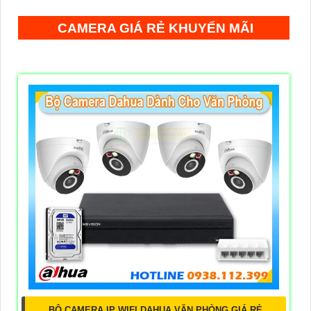
CAMERA GIÁ RẺ KHUYẾN MÃI
BỘ CAMERA IP WIFI DAHUA VĂN PHÒNG GIÁ RẺ