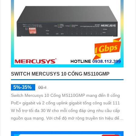
SWITCH MERCUSYS 10 CỔNG MS110GMP
5%-35%
00 ₫
Switch Mercusys 10 Cổng MS110GMP mang đến 8 cổng
PoE+ gigabit và 2 cổng uplink gigabit tổng công suất 111
W hỗ trợ tối đa 30 W cho mỗi cổng đáp ứng nhu cầu cấp
nguồn qua mạng. Với chế độ mở rộng truyền tín hiệu đến
250 m cùng các chế độ ưu tiên cách ly và tự động khôi
phục giúp hệ thống vận hành ổn định và bền bỉ.