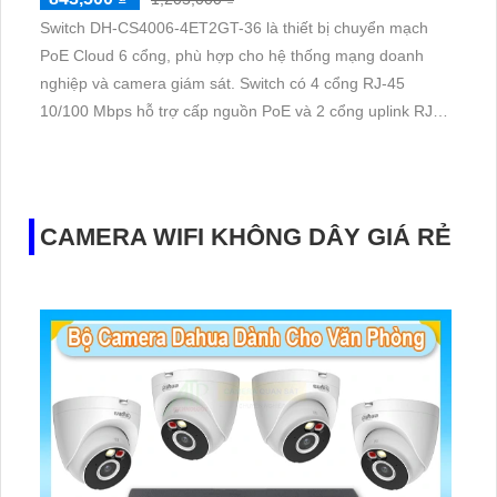
Switch DH-CS4006-4ET2GT-36 là thiết bị chuyển mạch
PoE Cloud 6 cổng, phù hợp cho hệ thống mạng doanh
nghiệp và camera giám sát. Switch có 4 cổng RJ-45
10/100 Mbps hỗ trợ cấp nguồn PoE và 2 cổng uplink RJ-
45 10/100/1000 Mbps, giúp truyền dữ liệu ổn định, hiệu
quả.
CAMERA WIFI KHÔNG DÂY GIÁ RẺ