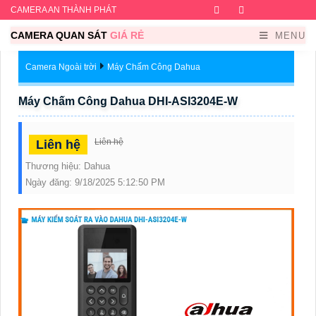
CAMERA AN THÀNH PHÁT
Facebook
Twitter
Instagram
Dribb
CAMERA QUAN SÁT
GIÁ RẺ
MENU
Camera Ngoài trời
Máy Chấm Công Dahua
Máy Chấm Công Dahua DHI-ASI3204E-W
Liên hệ
Liên hệ
Thương hiệu:
Dahua
Ngày đăng:
9/18/2025 5:12:50 PM