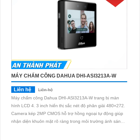
MÁY CHẤM CÔNG DAHUA DHI-ASI3213A-W
Liên hệ
Liên hệ
Máy chấm công Dahua DHI-ASI3213A-W trang bị màn
hình LCD 4. 3 inch hiển thị sắc nét độ phân giải 480×272.
Camera kép 2MP CMOS hỗ trợ hồng ngoại tự động giúp
nhận diện khuôn mặt rõ ràng trong môi trường ánh sáng
yếu. Khoảng cách nhận diện từ 0