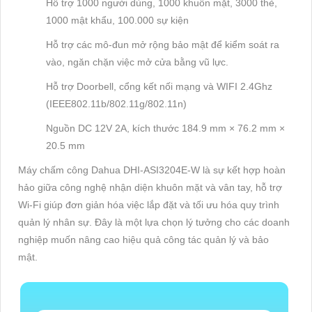
Hỗ trợ 1000 người dùng, 1000 khuôn mặt, 3000 thẻ,
1000 mật khẩu, 100.000 sự kiện
Hỗ trợ các mô-đun mở rộng bảo mật để kiểm soát ra
vào, ngăn chặn việc mở cửa bằng vũ lực.
Hỗ trợ Doorbell, cổng kết nối mạng và WIFI 2.4Ghz
(IEEE802.11b/802.11g/802.11n)
Nguồn DC 12V 2A, kích thước 184.9 mm × 76.2 mm ×
20.5 mm
Máy chấm công Dahua DHI-ASI3204E-W là sự kết hợp hoàn
hảo giữa công nghệ nhận diện khuôn mặt và vân tay, hỗ trợ
Wi-Fi giúp đơn giản hóa việc lắp đặt và tối ưu hóa quy trình
quản lý nhân sự. Đây là một lựa chọn lý tưởng cho các doanh
nghiệp muốn nâng cao hiệu quả công tác quản lý và bảo
mật.