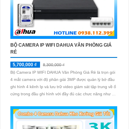
BỘ CAMERA IP WIFI DAHUA VĂN PHÒNG GIÁ
RẺ
5,700,000 ₫
8,300,000 ₫
Bộ Camera IP WIFI DAHUA Văn Phòng Giá Rẻ là trọn gói
4 mắt camera với độ phân giải 3MP được quản lý bở đầu
ghi hình 4 kênh Ip và lưu trữ video giám sát tập trung về ổ
cứng trong đầu ghi hình với đầy đủ các chưc năng như AI
Phát hiện chuyển động, đàm thoại âm thanh 2 chiều và
giám sát có màu vào ban đêm