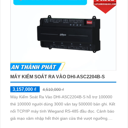
MÁY KIỂM SOÁT RA VÀO DHI-ASC2204B-S
3,157,000 ₫
4,510,000 ₫
Máy Kiểm Soát Ra Vào DHI-ASC2204B-S hỗ trợ 100000
thẻ 100000 người dùng 3000 vân tay 500000 bản ghi. Kết
nối TCP/IP máy tính Wiegand RS-485 đầu đọc. Cảnh báo
giả mạo xâm nhập hết thời gian cửa thẻ vượt ngưỡng.
128 chế độ lịch kế hoạch