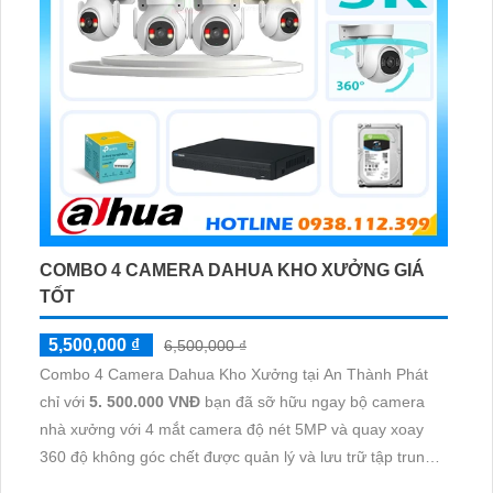
COMBO 4 CAMERA DAHUA KHO XƯỞNG GIÁ
TỐT
5,500,000 ₫
6,500,000 ₫
Combo 4 Camera Dahua Kho Xưởng tại An Thành Phát
chỉ với
5. 500.000 VNĐ
bạn đã sỡ hữu ngay bộ camera
nhà xưởng với 4 mắt camera độ nét 5MP và quay xoay
360 độ không góc chết được quản lý và lưu trữ tập trung
về đầu ghi hình ổ cứng hỗ trợ xem qua tivi