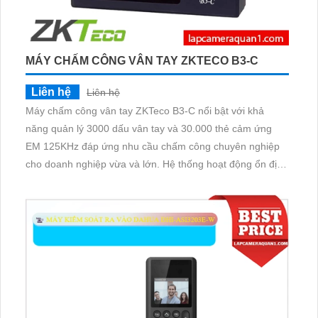
MÁY CHẤM CÔNG VÂN TAY ZKTECO B3-C
Liên hệ
Liên hệ
Máy chấm công vân tay ZKTeco B3-C nổi bật với khả
năng quản lý 3000 dấu vân tay và 30.000 thẻ cảm ứng
EM 125KHz đáp ứng nhu cầu chấm công chuyên nghiệp
cho doanh nghiệp vừa và lớn. Hệ thống hoạt động ổn định
nhờ chip Intel xử lý nhanh dưới 0. 5 giây hỗ trợ kết nối
TCP/IP USB và có thể liên kết máy in bill tiện lợi