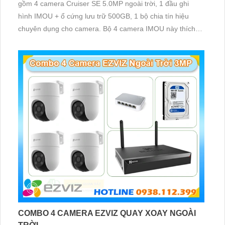
gồm 4 camera Cruiser SE 5.0MP ngoài trời, 1 đầu ghi
hình IMOU + ổ cứng lưu trữ 500GB, 1 bộ chia tín hiệu
chuyên dụng cho camera. Bộ 4 camera IMOU này thích
hợp lắp đặt cho kho hàng, nhà xưởng, khu phố và khu vực
cần giám sát ngoài trời
COMBO 4 CAMERA EZVIZ QUAY XOAY NGOÀI