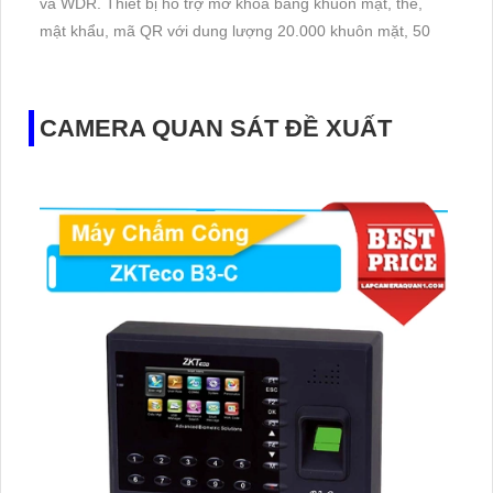
và WDR. Thiết bị hỗ trợ mở khóa bằng khuôn mặt, thẻ,
mật khẩu, mã QR với dung lượng 20.000 khuôn mặt, 50
CAMERA QUAN SÁT ĐỀ XUẤT