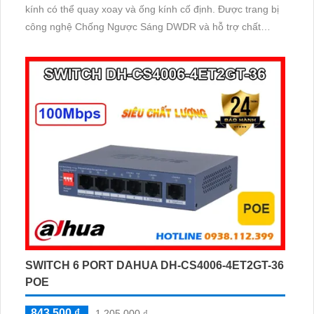
kính có thể quay xoay và ống kính cố định. Được trang bị
công nghệ Chống Ngược Sáng DWDR và hỗ trợ chất
lượng hình ảnh ban đêm Full Color lên đến 30m, báo
động còi đèn chủ động.
SWITCH 6 PORT DAHUA DH-CS4006-4ET2GT-36
POE
843,500 ₫
1,205,000 ₫