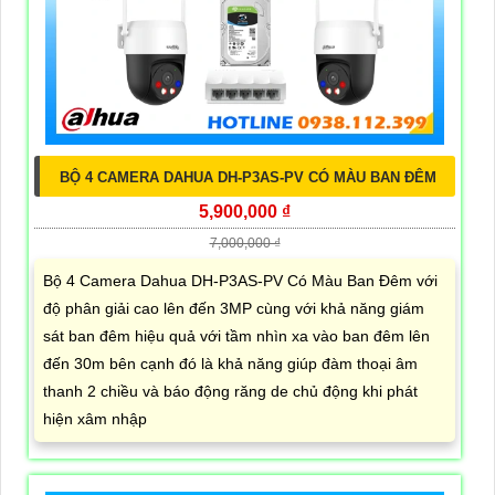
BỘ 4 CAMERA DAHUA DH-P3AS-PV CÓ MÀU BAN ĐÊM
5,900,000 ₫
7,000,000 ₫
Bộ 4 Camera Dahua DH-P3AS-PV Có Màu Ban Đêm với
độ phân giải cao lên đến 3MP cùng với khả năng giám
sát ban đêm hiệu quả với tầm nhìn xa vào ban đêm lên
đến 30m bên cạnh đó là khả năng giúp đàm thoại âm
thanh 2 chiều và báo động răng de chủ động khi phát
hiện xâm nhập