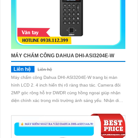
MÁY CHẤM CÔNG DAHUA DHI-ASI3204E-W
Liên hệ
Liên hệ
Máy chấm công Dahua DHI-ASI3204E-W trang bị màn
hình LCD 2. 4 inch hiển thị rõ ràng thao tác. Camera đôi
2MP góc rộng hỗ trợ DWDR cùng hồng ngoại giúp nhận
diện chính xác trong môi trường ánh sáng yếu. Nhận diện
khuôn mặt ở khoảng cách 0