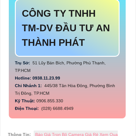
CÔNG TY TNHH
TM-DV ĐẦU TƯ AN
THÀNH PHÁT
Trụ Sở:
51 Lũy Bán Bích, Phường Phú Thạnh,
TP.HCM
Hotline: 0938.11.23.99
Chi Nhánh 1:
445/38 Tân Hòa Đông, Phường Bình
Trị Đông, TP.HCM
Kỹ Thuật:
0906.855.330
Điện Thoại:
(028) 6688.4949
Thông Tin:
Báo Giá Trọn Bộ Camera Giá Rẻ Xem Qua