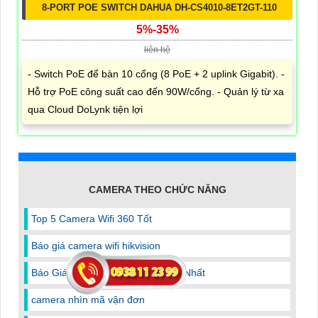
8-PORT POE SWITCH DAHUA DH-CS4010-8ET2GT-110
5%-35%
liên hệ
- Switch PoE để bàn 10 cổng (8 PoE + 2 uplink Gigabit). -
Hỗ trợ PoE công suất cao đến 90W/cổng. - Quản lý từ xa
qua Cloud DoLynk tiện lợi
CAMERA THEO CHỨC NĂNG
Top 5 Camera Wifi 360 Tốt
Báo giá camera wifi hikvision
Báo Giá Camera IP Hikvision Mới Nhất
camera nhìn mã vận đơn