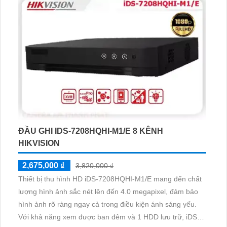
đảm bảo chất lượng video tốt hơn
ĐẦU GHI IDS-7208HQHI-M1/E 8 KÊNH
HIKVISION
2,675,000 ₫
3,820,000 ₫
Thiết bị thu hình HD iDS-7208HQHI-M1/E mang đến chất
lượng hình ảnh sắc nét lên đến 4.0 megapixel, đảm bảo
hình ảnh rõ ràng ngay cả trong điều kiện ánh sáng yếu.
Với khả năng xem được ban đêm và 1 HDD lưu trữ, iDS-