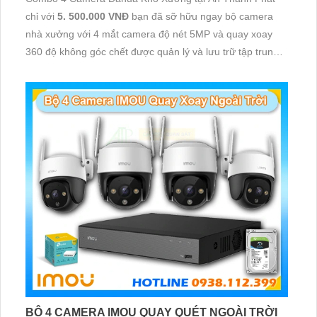
chỉ với
5. 500.000 VNĐ
bạn đã sỡ hữu ngay bộ camera
nhà xưởng với 4 mắt camera độ nét 5MP và quay xoay
360 độ không góc chết được quản lý và lưu trữ tập trung
về đầu ghi hình ổ cứng hỗ trợ xem qua tivi
BỘ 4 CAMERA IMOU QUAY QUÉT NGOÀI TRỜI