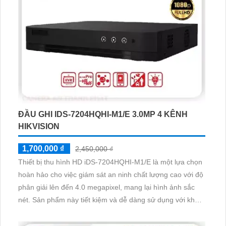
ĐẦU GHI IDS-7204HQHI-M1/E 3.0MP 4 KÊNH
HIKVISION
1,700,000 ₫
2,450,000 ₫
Thiết bị thu hình HD iDS-7204HQHI-M1/E là một lựa chọn
hoàn hảo cho việc giám sát an ninh chất lượng cao với độ
phân giải lên đến 4.0 megapixel, mang lại hình ảnh sắc
nét. Sản phẩm này tiết kiệm và dễ dàng sử dụng với khả
năng xem được ban đêm và hỗ trợ 1 HDD lưu trữ dữ liệu.
Chúng còn có công nghệ AHD, CVI, TVI, BCS độ bền cao,