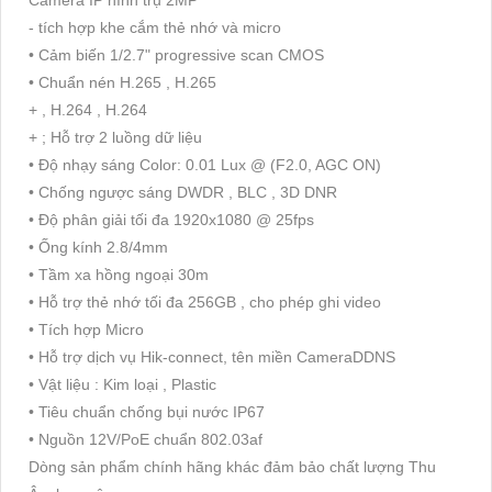
Camera IP hình trụ 2MP
- tích hợp khe cắm thẻ nhớ và micro
• Cảm biến 1/2.7" progressive scan CMOS
• Chuẩn nén H.265 , H.265
+ , H.264 , H.264
+ ; Hỗ trợ 2 luồng dữ liệu
• Độ nhạy sáng Color: 0.01 Lux @ (F2.0, AGC ON)
• Chống ngược sáng DWDR , BLC , 3D DNR
• Độ phân giải tối đa 1920x1080 @ 25fps
• Ống kính 2.8/4mm
• Tầm xa hồng ngoại 30m
• Hỗ trợ thẻ nhớ tối đa 256GB , cho phép ghi video
• Tích hợp Micro
• Hỗ trợ dịch vụ Hik-connect, tên miền CameraDDNS
• Vật liệu : Kim loại , Plastic
• Tiêu chuẩn chống bụi nước IP67
• Nguồn 12V/PoE chuẩn 802.03af
Dòng sản phẩm chính hãng khác đảm bảo chất lượng Thu