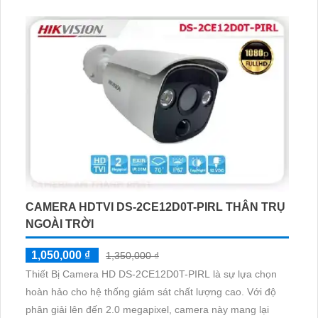
7208HQHI-M1/E hỗ trợ công nghệ AHD, CVI, TVI, BCS
cho độ phân giải cao. Ngoài ra, thiết bị này còn kết hợp
thêm 4 camera IP, phù hợp cho việc giám sát trong kho
hàng, nhà xưởng
CAMERA HDTVI DS-2CE12D0T-PIRL THÂN TRỤ
NGOÀI TRỜI
1,050,000 ₫
1,350,000 ₫
Thiết Bị Camera HD DS-2CE12D0T-PIRL là sự lựa chọn
hoàn hảo cho hệ thống giám sát chất lượng cao. Với độ
phân giải lên đến 2.0 megapixel, camera này mang lại