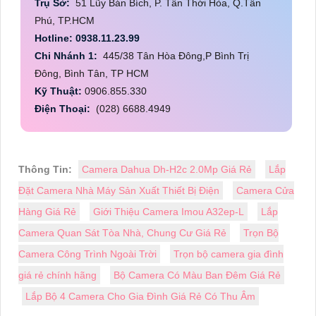
Trụ Sở:
51 Lũy Bán Bích, P. Tân Thới Hòa, Q.Tân
Phú, TP.HCM
Hotline: 0938.11.23.99
Chi Nhánh 1:
445/38 Tân Hòa Đông,P Bình Trị
Đông, Bình Tân, TP HCM
Kỹ Thuật:
0906.855.330
Điện Thoại:
(028) 6688.4949
Thông Tin:
Camera Dahua Dh-H2c 2.0Mp Giá Rẻ
Lắp
Đặt Camera Nhà Máy Sản Xuất Thiết Bị Điện
Camera Cửa
Hàng Giá Rẻ
Giới Thiệu Camera Imou A32ep-L
Lắp
Camera Quan Sát Tòa Nhà, Chung Cư Giá Rẻ
Trọn Bộ
Camera Công Trình Ngoài Trời
Trọn bộ camera gia đình
giá rẻ chính hãng
Bộ Camera Có Màu Ban Đêm Giá Rẻ
Lắp Bộ 4 Camera Cho Gia Đình Giá Rẻ Có Thu Âm