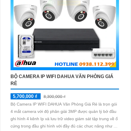
BỘ CAMERA IP WIFI DAHUA VĂN PHÒNG GIÁ
RẺ
5,700,000 ₫
8,300,000 ₫
Bộ Camera IP WIFI DAHUA Văn Phòng Giá Rẻ là trọn gói
4 mắt camera với độ phân giải 3MP được quản lý bở đầu
ghi hình 4 kênh Ip và lưu trữ video giám sát tập trung về ổ
cứng trong đầu ghi hình với đầy đủ các chưc năng như AI