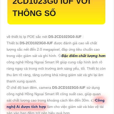
2CD1023G0 IUF VỚI
THÔNG SỐ
về thiết bị Ip POE sắc nét
DS-2CD1023G0-IUF
:
Thiết bị
DS-2CD1023G0-IUF
được đánh giá cao về chất
lượng sắc nét đến 2.0 megapixel, đáp ứng tiêu chuẩn cao
trong việc giám sát và ghi hình. 💦
Đặc điểm chất lượng hơn
công nghệ Hồng Ngoại Smart IR giúp cung cấp hình ảnh rõ
ràng ngay cả trong môi trường ánh sáng yếu, tối. Thiết bị còn
thu âm rõ ràng, tăng cường khả năng giám sát và ghi lại âm
thanh xung quanh.
Ở chế độ ban đêm, camera
DS-2CD1023G0-IUF
sử dụng
công nghệ Hồng Ngoại Smart IR công suất cao, giúp quan
sát chất lượng cao trong khoảng cách lên đến 30m. 👉
Công
nghệ Ai được tích hợp
làm cho việc giám sát và bảo vệ tài
sản vào ban đêm trở nên hiệu quả hơn.