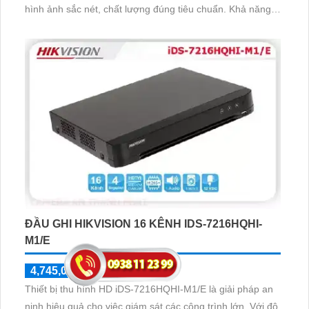
hình ảnh sắc nét, chất lượng đúng tiêu chuẩn. Khả năng
xem ban đêm với hồng ngoại 20m tiết kiệm năng lượng,
phù hợp cho mọi điều kiện ánh sáng
ĐẦU GHI HIKVISION 16 KÊNH IDS-7216HQHI-
M1/E
4,745,000 ₫
6,780,000 ₫
Thiết bị thu hình HD iDS-7216HQHI-M1/E là giải pháp an
ninh hiệu quả cho việc giám sát các công trình lớn. Với độ