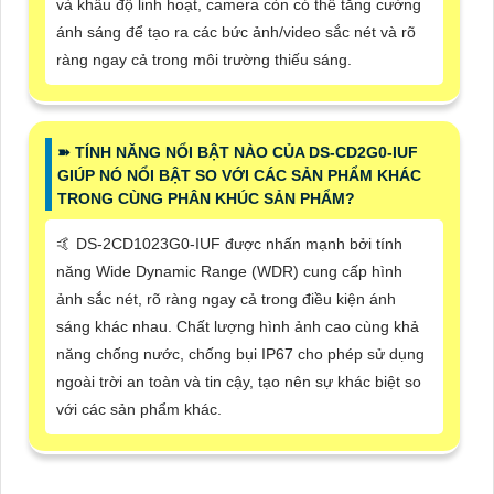
và khẩu độ linh hoạt, camera còn có thể tăng cường
ánh sáng để tạo ra các bức ảnh/video sắc nét và rõ
ràng ngay cả trong môi trường thiếu sáng.
➽ TÍNH NĂNG NỔI BẬT NÀO CỦA DS-CD2G0-IUF
GIÚP NÓ NỔI BẬT SO VỚI CÁC SẢN PHẨM KHÁC
TRONG CÙNG PHÂN KHÚC SẢN PHẨM?
🤙 DS-2CD1023G0-IUF được nhấn mạnh bởi tính
năng Wide Dynamic Range (WDR) cung cấp hình
ảnh sắc nét, rõ ràng ngay cả trong điều kiện ánh
sáng khác nhau. Chất lượng hình ảnh cao cùng khả
năng chống nước, chống bụi IP67 cho phép sử dụng
ngoài trời an toàn và tin cậy, tạo nên sự khác biệt so
với các sản phẩm khác.