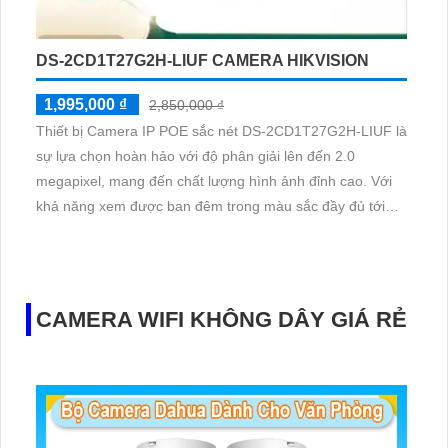
DS-2CD1T27G2H-LIUF CAMERA HIKVISION
1,995,000 ₫
2,850,000 ₫
Thiết bị Camera IP POE sắc nét DS-2CD1T27G2H-LIUF là
sự lựa chọn hoàn hảo với độ phân giải lên đến 2.0
megapixel, mang đến chất lượng hình ảnh đỉnh cao. Với
khả năng xem được ban đêm trong màu sắc đầy đủ tới
50m, người dùng sẽ cảm thấy như đang ở ban ngày.
Được trang bị công nghệ IP POE hiện đại, thiết bị đảm
bảo không giảm chất lượng truyền tải dù ở bất kỳ điều
kiện nào
CAMERA WIFI KHÔNG DÂY GIÁ RẺ