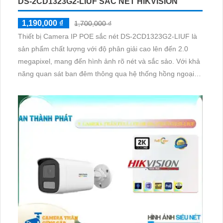
DS-2CD1323G2-LIUF SẮC NÉT HIKVISION
1,190,000 ₫
1,700,000 ₫
Thiết bị Camera IP POE sắc nét DS-2CD1323G2-LIUF là
sản phẩm chất lượng với độ phân giải cao lên đến 2.0
megapixel, mang đến hình ảnh rõ nét và sắc sảo. Với khả
năng quan sát ban đêm thông qua hệ thống hồng ngoại
lên đến 30m, camera này đảm bảo an toàn cho căn hộ
hoặc nhà phố