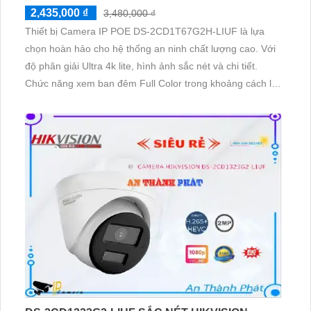
2,435,000 ₫
3,480,000 ₫
Thiết bị Camera IP POE DS-2CD1T67G2H-LIUF là lựa
chọn hoàn hảo cho hệ thống an ninh chất lượng cao. Với
độ phân giải Ultra 4k lite, hình ảnh sắc nét và chi tiết.
Chức năng xem ban đêm Full Color trong khoảng cách lên
đến 50m giúp quan sát hiệu quả vào ban đêm. Camera
được trang bị công nghệ IP POE tiên tiến, đảm bảo không
giảm chất lượng dù sử dụng lâu dài