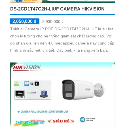
DS-2CD1T47G2H-LIUF CAMERA HIKVISION
2,050,000 ₫
2,930,000 ₫
Thiết bị Camera IP POE DS-2CD1T47G2H-LIUF là sự lựa
chọn lý tưởng cho hệ thống giám sát chất lượng cao. Với
độ phân giải lên đến 4.0 megapixel, camera này cung cấp
hình ảnh sắc nét, chi tiết. Đặc biệt, khả năng xem ban
đêm full color tới 50m giúp quan sát hiệu quả ngay cả
trong điều kiện thiếu sáng