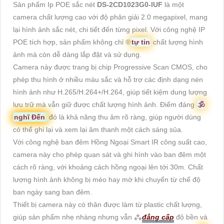
Sản phẩm Ip POE sắc nét
DS-2CD1023G0-IUF
là một
camera chất lượng cao với độ phân giải 2.0 megapixel, mang
lại hình ảnh sắc nét, chi tiết đến từng pixel. Với công nghệ IP
POE tích hợp, sản phẩm không chỉ ®️
tự tin
chất lượng hình
ảnh mà còn dễ dàng lắp đặt và sử dụng.
Camera này được trang bị chip Progressive Scan CMOS, cho
phép thu hình ở nhiều màu sắc và hỗ trợ các định dạng nén
hình ảnh như H.265/H.264+/H.264, giúp tiết kiệm dung lượng
lưu trữ mà vẫn giữ được chất lượng hình ảnh. Điểm đáng
🕉️
nghĩ Đến
đó là khả năng thu âm rõ ràng, giúp người dùng
có thể ghi lại và xem lại âm thanh một cách sáng sủa.
Với công nghệ ban đêm Hồng Ngoại Smart IR công suất cao,
camera này cho phép quan sát và ghi hình vào ban đêm một
cách rõ ràng, với khoảng cách hồng ngoại lên tới 30m. Chất
lượng hình ảnh không bị méo hay mờ khi chuyển từ chế độ
ban ngày sang ban đêm.
Thiết bị camera này có thân được làm từ plastic chất lượng,
giúp sản phẩm nhẹ nhàng nhưng vẫn ⁂
đẳng cấp
độ bền và