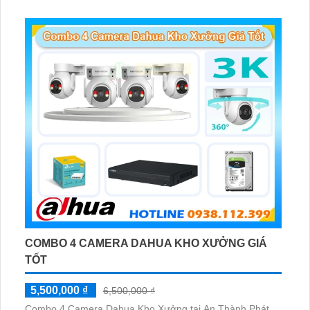
Phát hiện chuyển động, đàm thoại âm thanh 2 chiều và
giám sát có màu vào ban đêm
COMBO 4 CAMERA DAHUA KHO XƯỞNG GIÁ
TỐT
5,500,000 ₫
6,500,000 ₫
Combo 4 Camera Dahua Kho Xưởng tại An Thành Phát