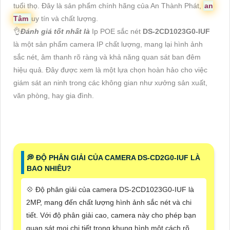
tuổi thọ. Đây là sản phẩm chính hãng của An Thành Phát,
an
Tâm
uy tín và chất lượng.
👌
Đánh giá tốt nhất là
Ip POE sắc nét
DS-2CD1023G0-IUF
là một sản phẩm camera IP chất lượng, mang lại hình ảnh
sắc nét, âm thanh rõ ràng và khả năng quan sát ban đêm
hiệu quả. Đây được xem là một lựa chọn hoàn hảo cho việc
giám sát an ninh trong các không gian như xưởng sản xuất,
văn phòng, hay gia đình.
️💭 ĐỘ PHÂN GIẢI CỦA CAMERA DS-CD2G0-IUF LÀ
BAO NHIÊU?
💠 Độ phân giải của camera DS-2CD1023G0-IUF là
2MP, mang đến chất lượng hình ảnh sắc nét và chi
tiết. Với độ phân giải cao, camera này cho phép bạn
quan sát mọi chi tiết trong khung hình một cách rõ