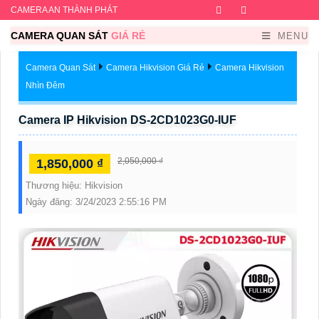
CAMERA AN THÀNH PHÁT
Facebook
Twitter
Instagram
Dribb
CAMERA QUAN SÁT
GIÁ RẺ
MENU
Camera Quan Sát
Camera Hikvision Giá Rẻ
Camera Hikvision
Nhìn Đêm
Camera IP Hikvision DS-2CD1023G0-IUF
2,050,000 ₫
1,850,000 ₫
Thương hiệu:
Hikvision
Ngày đăng:
3/24/2023 2:55:16 PM