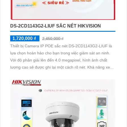
DS-2CD1143G2-LIUF SẮC NÉT HIKVISION
1,720,000 ₫
2,450,000 ₫
Thiết bị Camera IP POE sắc nét DS-2CD1143G2-LIUF là
lựa chọn hoàn hảo cho bạn trong việc giám sát an ninh.
Với độ phân giải lên đến 4.0 megapixel, hình ảnh chất
lượng cao sẽ được ghi lại một cách rõ nét. Khả năng xem
được ban đêm đến 20m với hình ảnh Full Color giúp cho
việc giám sát ban đêm trở nên dễ dàng và tiết kiệm