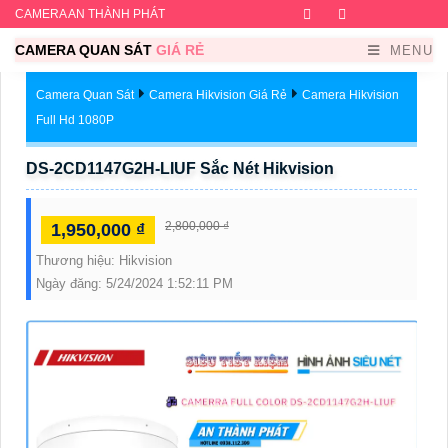
CAMERA AN THÀNH PHÁT
Facebook
Twitter
Instagram
Dribb
CAMERA QUAN SÁT
GIÁ RẺ
MENU
Camera Quan Sát
Camera Hikvision Giá Rẻ
Camera Hikvision
Full Hd 1080P
DS-2CD1147G2H-LIUF Sắc Nét Hikvision
2,800,000 ₫
1,950,000 ₫
Thương hiệu:
Hikvision
Ngày đăng:
5/24/2024 1:52:11 PM