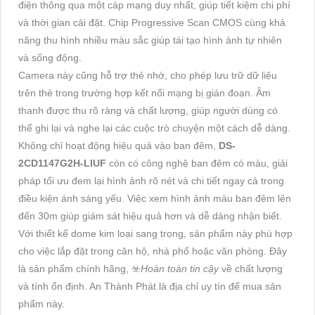
điện thông qua một cáp mạng duy nhất, giúp tiết kiệm chi phí
và thời gian cài đặt. Chip Progressive Scan CMOS cùng khả
năng thu hình nhiều màu sắc giúp tái tạo hình ảnh tự nhiên
và sống động.
Camera này cũng hỗ trợ thẻ nhớ, cho phép lưu trữ dữ liệu
trên thẻ trong trường hợp kết nối mạng bị gián đoạn. Âm
thanh được thu rõ ràng và chất lượng, giúp người dùng có
thể ghi lại và nghe lại các cuộc trò chuyện một cách dễ dàng.
Không chỉ hoạt động hiệu quả vào ban đêm,
DS-
2CD1147G2H-LIUF
còn có công nghệ ban đêm có màu, giải
pháp tối ưu đem lại hình ảnh rõ nét và chi tiết ngay cả trong
điều kiện ánh sáng yếu. Việc xem hình ảnh màu ban đêm lên
đến 30m giúp giám sát hiệu quả hơn và dễ dàng nhận biết.
Với thiết kế dome kim loại sang trọng, sản phẩm này phù hợp
cho việc lắp đặt trong căn hộ, nhà phố hoặc văn phòng. Đây
là sản phẩm chính hãng, ☣️
Hoàn toàn tin cậy
về chất lượng
và tính ổn định. An Thành Phát là địa chỉ uy tín để mua sản
phẩm này.