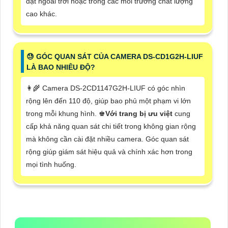
đặt ngoài trời hoặc trong các môi trường chất lượng
cao khác.
😓 GÓC QUAN SÁT CỦA CAMERA DS-CD1G2H-LIUF
LÀ BAO NHIÊU ĐỘ?
👩‍🌾 Camera DS-2CD1147G2H-LIUF có góc nhìn
rộng lên đến 110 độ, giúp bao phủ một phạm vi lớn
trong mỗi khung hình. ♚
Với trang bị ưu việt
cung
cấp khả năng quan sát chi tiết trong không gian rộng
mà không cần cài đặt nhiều camera. Góc quan sát
rộng giúp giám sát hiệu quả và chính xác hơn trong
mọi tình huống.