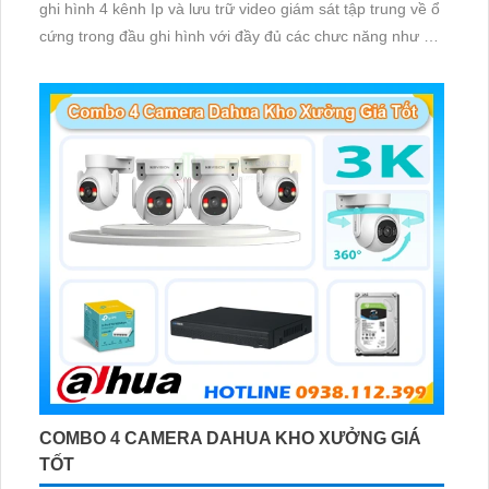
ghi hình 4 kênh Ip và lưu trữ video giám sát tập trung về ổ
cứng trong đầu ghi hình với đầy đủ các chưc năng như AI
Phát hiện chuyển động, đàm thoại âm thanh 2 chiều và
giám sát có màu vào ban đêm
COMBO 4 CAMERA DAHUA KHO XƯỞNG GIÁ
TỐT