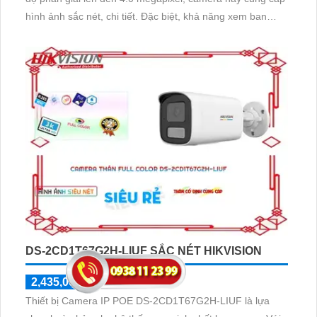
hình ảnh sắc nét, chi tiết. Đặc biệt, khả năng xem ban
đêm full color tới 50m giúp quan sát hiệu quả ngay cả
trong điều kiện thiếu sáng
DS-2CD1T67G2H-LIUF SẮC NÉT HIKVISION
2,435,000 ₫
3,480,000 ₫
Thiết bị Camera IP POE DS-2CD1T67G2H-LIUF là lựa