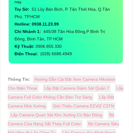
nay.
Trụ Sở:
51 Lũy Bán Bích, P. Tân Thới Hòa, Q.Tân
Phú, TP.HCM
Hotline: 0938.11.23.99
Chi Nhánh 1:
445/38 Tân Hòa Đông,P Bình Trị
Đông, Bình Tân, TP HCM
Kỹ Thuật:
0906.855.330
Điện Thoại:
(028) 6688.4949
Thông Tin:
Hướng Dẫn Cài Đặt Xem Camera Hikvision
Cho Điện Thoại
Lắp Đặt Camera Giám Sát Quận 7
Lắp
Camera Full Color Không Cần Đèn Trợ Sáng
Lắp Đặt
Camera Nhà Xưởng
Giới Thiệu Camera EZVIZ C3TN
Lắp Camera Quan Sát Kho Xưởng Có Báo Động
Bộ
Camera Cửa Hàng Sắt Thép Full Color
Bộ Camera Siêu
Nét Ultra 4k Lắp Công Ty
Lắp Camera Gia Đình Ngoài