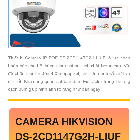
Thiết bị Camera IP POE DS-2CD1147G2H-LIUF là lựa chọn
hoàn hảo cho hệ thống giám sát an ninh chất lượng cao. Với
độ phân giải lên đến 4.0 megapixel, cho hình ảnh sắc nét và
chi tiết. Khả năng quan sát ban đêm Full Color trong khoảng
cách 30m giúp hình ảnh rõ ràng như ban ngày
CAMERA HIKVISION
DS-2CD1147G2H-LIUF