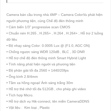
Camera bán cầu trong nhà 4MP – Camera ColorVu phát hiện
người phương tiện, cùng Chế độ đèn thông minh
• Cảm biến 1/3" progressive scan CMOS
• Chuẩn nén H.265 , H.265+ , H.264 , H.264+ ; Hỗ trợ 2 luồng
dữ liệu
• Độ nhạy sáng Color: 0.0005 Lux @ (F1.0, AGC ON)
• Chống ngược sáng WDR 120dB , BLC , 3D DNR
• Hỗ trợ chế độ đèn thông minh Smart Hybrid Light
• Tính năng phát hiện người và phương tiện
• Độ phân giải tối đa 2560 × 1440/20fps
• Ống kính 2.8/4mm
• Tầm xa hồng ngoại/ Ánh sáng trắng 30m
• Hỗ trợ thẻ nhớ tối đa 512GB , cho phép ghi video
• Tích hợp Micro.
• Hỗ trợ dịch vụ Hik-connect, tên miền CameraDDNS
• Vật liệu : Kim loại , Plastic