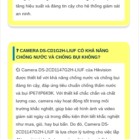
tăng hiệu suất và đáng tin cậy cho hệ thống giám sát
an ninh.
️❓ CAMERA DS-CD1G2H-LIUF CÓ KHẢ NĂNG
CHỐNG NƯỚC VÀ CHỐNG BỤI KHÔNG?
💞 Camera DS-2CD1147G2H-LIUF của Hikvision
được thiết kế với khả năng chống nước và chống bụi
đáng tin cậy, đáp ứng tiêu chuẩn chống thấm nước
và bụi IP67/IP6K9K. Với thiết kế chắc chắn và chất
lượng cao, camera này hoạt động tốt trong môi
trường khắc nghiệt, giúp bảo vệ hình ảnh và video
giám sát ngày cả trong điều kiện thời tiết khắc nghiệt
như mưa, gió, hay bụi bẩn. Do đó, Camera DS-
2CD1147G2H-LIUF là lựa chọn lý tưởng cho việc lắp