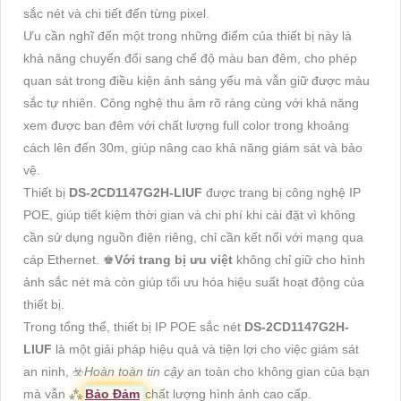
sắc nét và chi tiết đến từng pixel.
Ưu cần nghĩ đến một trong những điểm của thiết bị này là
khả năng chuyển đổi sang chế độ màu ban đêm, cho phép
quan sát trong điều kiện ánh sáng yếu mà vẫn giữ được màu
sắc tự nhiên. Công nghệ thu âm rõ ràng cùng với khả năng
xem được ban đêm với chất lượng full color trong khoảng
cách lên đến 30m, giúp nâng cao khả năng giám sát và bảo
vệ.
Thiết bị
DS-2CD1147G2H-LIUF
được trang bị công nghệ IP
POE, giúp tiết kiệm thời gian và chi phí khi cài đặt vì không
cần sử dụng nguồn điện riêng, chỉ cần kết nối với mạng qua
cáp Ethernet. ♚
Với trang bị ưu việt
không chỉ giữ cho hình
ảnh sắc nét mà còn giúp tối ưu hóa hiệu suất hoạt động của
thiết bị.
Trong tổng thể, thiết bị IP POE sắc nét
DS-2CD1147G2H-
LIUF
là một giải pháp hiệu quả và tiện lợi cho việc giám sát
an ninh, ☣️
Hoàn toàn tin cậy
an toàn cho không gian của bạn
mà vẫn ⁂
Bảo Đảm
chất lượng hình ảnh cao cấp.