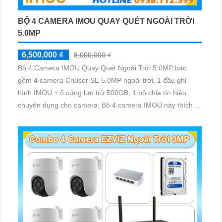
BỘ 4 CAMERA IMOU QUAY QUÉT NGOÀI TRỜI
5.0MP
6,500,000 ₫
8,000,000 ₫
Bộ 4 Camera IMOU Quay Quét Ngoài Trời 5.0MP bao
gồm 4 camera Cruiser SE 5.0MP ngoài trời, 1 đầu ghi
hình IMOU + ổ cứng lưu trữ 500GB, 1 bộ chia tín hiệu
chuyên dụng cho camera. Bộ 4 camera IMOU này thích
hợp lắp đặt cho kho hàng, nhà xưởng, khu phố và khu vực
cần giám sát ngoài trời