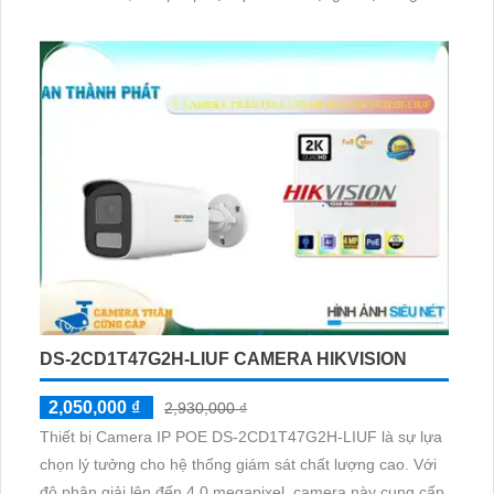
cả vào đêm tối. Sử dụng công nghệ IP POE tiên tiến, giúp
xử lý tín hiệu mạng một cách ổn định, không ảnh hưởng
đến chất lượng hình ảnh
DS-2CD1T47G2H-LIUF CAMERA HIKVISION
2,050,000 ₫
2,930,000 ₫
Thiết bị Camera IP POE DS-2CD1T47G2H-LIUF là sự lựa
chọn lý tưởng cho hệ thống giám sát chất lượng cao. Với
độ phân giải lên đến 4.0 megapixel, camera này cung cấp