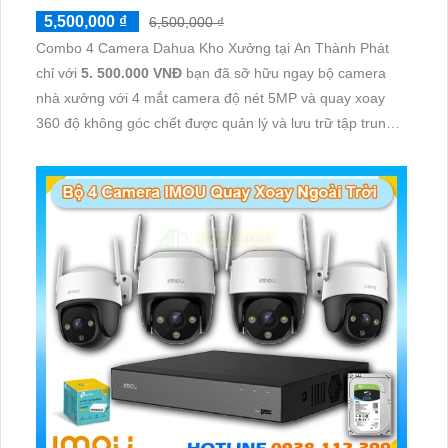
5,500,000 ₫
6,500,000 ₫
Combo 4 Camera Dahua Kho Xưởng tại An Thành Phát
chỉ với
5. 500.000 VNĐ
bạn đã sỡ hữu ngay bộ camera
nhà xưởng với 4 mắt camera độ nét 5MP và quay xoay
360 độ không góc chết được quản lý và lưu trữ tập trung
về đầu ghi hình ổ cứng hỗ trợ xem qua tivi