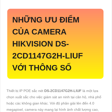
NHỮNG ƯU ĐIỂM
CỦA CAMERA
HIKVISION
DS-
2CD1147G2H-LIUF
VỚI THÔNG SỐ
Thiết bị IP POE sắc nét
DS-2CD1147G2H-LIUF
là một lựa
chọn xuất sắc cho việc giám sát an ninh tại căn hộ, nhà phố
hoặc các không gian khác. Với độ phân giải lên đến 4.0
megapixel, camera này mang lại hình ảnh chất lượng cao,