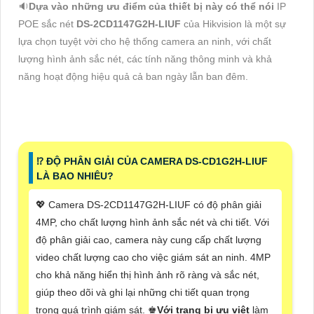
🔉
Dựa vào những ưu điểm của thiết bị này có thể nói
IP
POE sắc nét
DS-2CD1147G2H-LIUF
của Hikvision là một sự
lựa chọn tuyệt vời cho hệ thống camera an ninh, với chất
lượng hình ảnh sắc nét, các tính năng thông minh và khả
năng hoạt động hiệu quả cả ban ngày lẫn ban đêm.
⁉️ ĐỘ PHÂN GIẢI CỦA CAMERA DS-CD1G2H-LIUF
LÀ BAO NHIÊU?
💖 Camera DS-2CD1147G2H-LIUF có độ phân giải
4MP, cho chất lượng hình ảnh sắc nét và chi tiết. Với
độ phân giải cao, camera này cung cấp chất lượng
video chất lượng cao cho việc giám sát an ninh. 4MP
cho khả năng hiển thị hình ảnh rõ ràng và sắc nét,
giúp theo dõi và ghi lại những chi tiết quan trọng
trong quá trình giám sát. ♚
Với trang bị ưu việt
làm