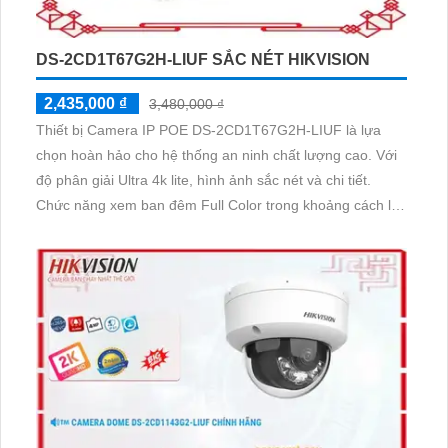
DS-2CD1T67G2H-LIUF SẮC NÉT HIKVISION
2,435,000 ₫
3,480,000 ₫
Thiết bị Camera IP POE DS-2CD1T67G2H-LIUF là lựa
chọn hoàn hảo cho hệ thống an ninh chất lượng cao. Với
độ phân giải Ultra 4k lite, hình ảnh sắc nét và chi tiết.
Chức năng xem ban đêm Full Color trong khoảng cách lên
đến 50m giúp quan sát hiệu quả vào ban đêm. Camera
được trang bị công nghệ IP POE tiên tiến, đảm bảo không
giảm chất lượng dù sử dụng lâu dài