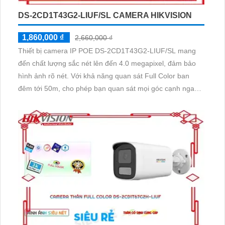
DS-2CD1T43G2-LIUF/SL CAMERA HIKVISION
1,860,000 ₫
2,660,000 ₫
Thiết bị camera IP POE DS-2CD1T43G2-LIUF/SL mang
đến chất lượng sắc nét lên đến 4.0 megapixel, đảm bảo
hình ảnh rõ nét. Với khả năng quan sát Full Color ban
đêm tới 50m, cho phép bạn quan sát mọi góc cạnh ngay
cả vào đêm tối. Sử dụng công nghệ IP POE tiên tiến, giúp
xử lý tín hiệu mạng một cách ổn định, không ảnh hưởng
đến chất lượng hình ảnh