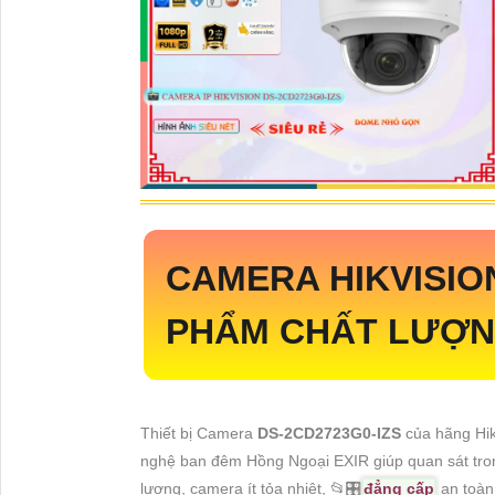
CAMERA HIKVISI
PHẨM CHẤT LƯỢNG
Thiết bị Camera
DS-2CD2723G0-IZS
của hãng Hik
nghệ ban đêm Hồng Ngoại EXIR giúp quan sát tron
lượng, camera ít tỏa nhiệt, 📂
🎛
đẳng cấp
an toàn