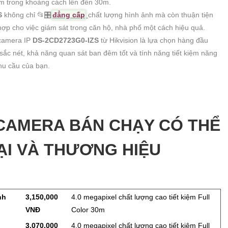
m trong khoảng cách lên đến 30m.
S
không chỉ 📂
🎛
đẳng cấp
chất lượng hình ảnh mà còn thuận tiện
hợp cho việc giám sát trong căn hộ, nhà phố một cách hiệu quả.
ị camera IP
DS-2CD2723G0-IZS
từ Hikvision là lựa chọn hàng đầu
 sắc nét, khả năng quan sát ban đêm tốt và tính năng tiết kiệm năng
hu cầu của bạn.
CAMERA BÁN CHẠY CÓ THỂ
ẠI VÀ THƯƠNG HIỆU
nh
3,150,000
4.0 megapixel chất lượng cao tiết kiệm Full
VNĐ
Color 30m
3,070,000
4.0 megapixel chất lượng cao tiết kiệm Full