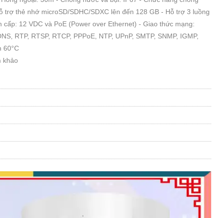
 trợ thẻ nhớ microSD/SDHC/SDXC lên đến 128 GB - Hỗ trợ 3 luồng
n cấp: 12 VDC và PoE (Power over Ethernet) - Giao thức mạng:
DNS, RTP, RTSP, RTCP, PPPoE, NTP, UPnP, SMTP, SNMP, IGMP,
n 60°C
m khảo