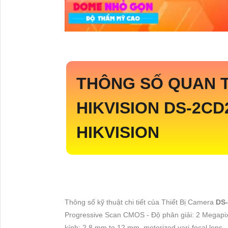
THÔNG SỐ QUAN 
HIKVISION
DS-2CD
HIKVISION
Thông số kỹ thuật chi tiết của Thiết Bị Camera
DS
Progressive Scan CMOS - Độ phân giải: 2 Megapi
kính: 2.8 mm to 12 mm, motorized vari-focal lens