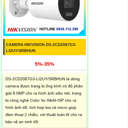
CAMERA HIKVISION DS-2CD2087G3-
LI2UY/SRBHUN
5%-35%
DS-2CD2087G3-LI2UY/SRBHUN là dòng
camera được trang bị ống kính có độ phân
giải 8.0MP cho ra hình ảnh siêu nét, trang
bị công nghệ Color Vu HikAI-ISP cho ra
hình ảnh tốt, tích hợp loa và micro giúp
đàm thoại 2 chiều, với thuật toán AI cho ra
bảo vệ an ninh tốt