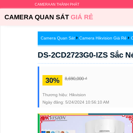
CAMERA AN THÀNH PHÁT
CAMERA QUAN SÁT
GIÁ RẺ
Camera Quan Sát
Camera Hikvision Giá Rẻ
C
DS-2CD2723G0-IZS Sắc Né
8,690,000 ₫
30%
Thương hiệu:
Hikvision
Ngày đăng:
5/24/2024 10:56:10 AM