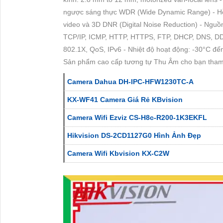
ngược sáng thực WDR (Wide Dynamic Range) - Hỗ
video và 3D DNR (Digital Noise Reduction) - Nguồ
TCP/IP, ICMP, HTTP, HTTPS, FTP, DHCP, DNS, D
802.1X, QoS, IPv6 - Nhiệt độ hoạt động: -30°C đế
Sản phẩm cao cấp tương tự Thu Âm cho bạn tha
Camera Dahua DH-IPC-HFW1230TC-A
KX-WF41 Camera Giá Rẻ KBvision
Camera Wifi Ezviz CS-H8c-R200-1K3EKFL
Hikvision DS-2CD1127G0 Hình Ảnh Đẹp
Camera Wifi Kbvision KX-C2W