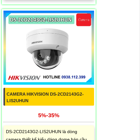
CAMERA HIKVISION DS-2CD2143G2-
LIS2UHUN
5%-35%
DS-2CD2143G2-LIS2UHUN là dòng
camera thiết kế kiểu dáng dome bán cầu,