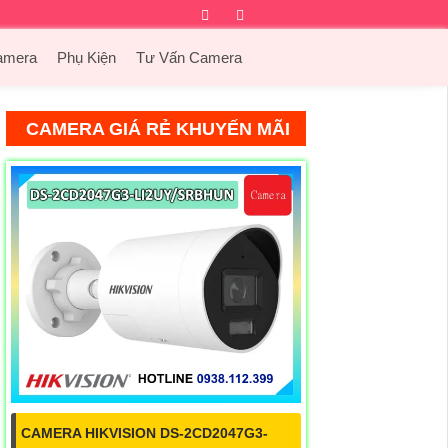
Facebook
Twitter
Instagram
Dribbble
amera
Phụ Kiện
Tư Vấn Camera
CAMERA GIÁ RẺ KHUYẾN MÃI
CAMERA HIKVISION DS-2CD2047G3-