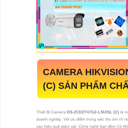
CAMERA HIKVISI
(C)
SẢN PHẨM CHẤ
Thiết Bị Camera
DS-2CD2T47G2-LSU/SL (C)
là m
doanh nghiệp. Với ưu điểm trong việc thu âm rõ 
cao hiệu quả giám sát. Công nghệ ban đêm Có Mà