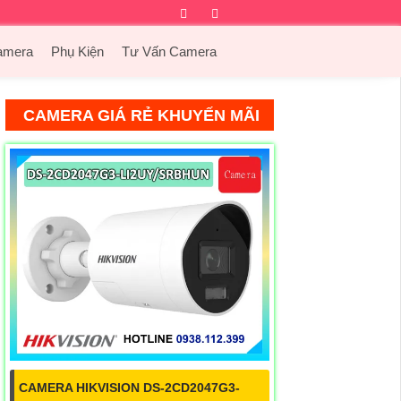
Facebook
Twitter
Instagram
Dribbble
amera
Phụ Kiện
Tư Vấn Camera
CAMERA GIÁ RẺ KHUYẾN MÃI
CAMERA HIKVISION DS-2CD2047G3-