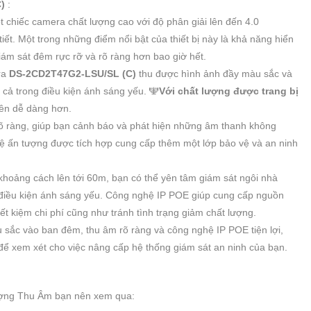
C)
:
t chiếc camera chất lượng cao với độ phân giải lên đến 4.0
ết. Một trong những điểm nổi bật của thiết bị này là khả năng hiển
iám sát đêm rực rỡ và rõ ràng hơn bao giờ hết.
ra
DS-2CD2T47G2-LSU/SL (C)
thu được hình ảnh đầy màu sắc và
ay cả trong điều kiện ánh sáng yếu. 🕎
Với chất lượng được trang bị
nên dễ dàng hơn.
rõ ràng, giúp bạn cảnh báo và phát hiện những âm thanh không
 ấn tượng được tích hợp cung cấp thêm một lớp bảo vệ và an ninh
hoảng cách lên tới 60m, bạn có thể yên tâm giám sát ngôi nhà
điều kiện ánh sáng yếu. Công nghệ IP POE giúp cung cấp nguồn
iết kiệm chi phí cũng như tránh tình trạng giảm chất lượng.
u sắc vào ban đêm, thu âm rõ ràng và công nghệ IP POE tiện lợi,
để xem xét cho việc nâng cấp hệ thống giám sát an ninh của bạn.
ượng Thu Âm bạn nên xem qua: