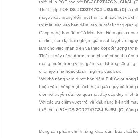
thiết bị Ip POE sắc nét
DS-2CD2T47G2-LSU/SL (
Thiết bị Ip POE
DS-2CD2T47G2-LSU/SL (C)
là mộ
megapixel, mang đến một hình ảnh sắc nét và chi ti
thị màu sắc vào ban đêm, tạo ra một không gian g
Công nghệ ban đêm Có Màu Ban Ðêm giúp came
chi tiết, đem lại trải nghiệm giám sát tuyệt vời ng
làm cho việc nhận diện và theo dõi đối tượng trở 
Thiết bị này cũng được trang bị khả năng thu âm 
mong muốn trong vùng giám sát. Những công nghệ
cho ngôi nhà hoặc doanh nghiệp của bạn.
Với khả năng xem được ban đêm Full Color trong k
hoặc văn phòng một cách hiệu quả ngay cả trong 
điện và truyền dữ liệu qua một dây cáp duy nhất, t
Với các ưu điểm vượt trội về khả năng hiển thị mà
thiết bị Ip POE
DS-2CD2T47G2-LSU/SL (C)
đáng 
Dòng sản phẩm chính hãng khác đảm bảo chất l