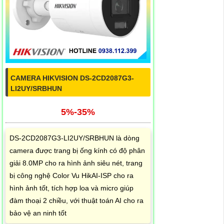
CAMERA HIKVISION DS-2CD2087G3-
LI2UY/SRBHUN
5%-35%
DS-2CD2087G3-LI2UY/SRBHUN là dòng
camera được trang bị ống kính có độ phân
giải 8.0MP cho ra hình ảnh siêu nét, trang
bị công nghệ Color Vu HikAI-ISP cho ra
hình ảnh tốt, tích hợp loa và micro giúp
đàm thoại 2 chiều, với thuật toán AI cho ra
bảo vệ an ninh tốt