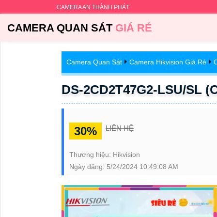
CAMERA AN THÀNH PHÁT
CAMERA QUAN SÁT
GIÁ RẺ
Camera Quan Sát
Camera Hikvision Giá Rẻ
C
DS-2CD2T47G2-LSU/SL (C)
LIÊN HỆ
30%
Thương hiệu:
Hikvision
Ngày đăng:
5/24/2024 10:49:08 AM