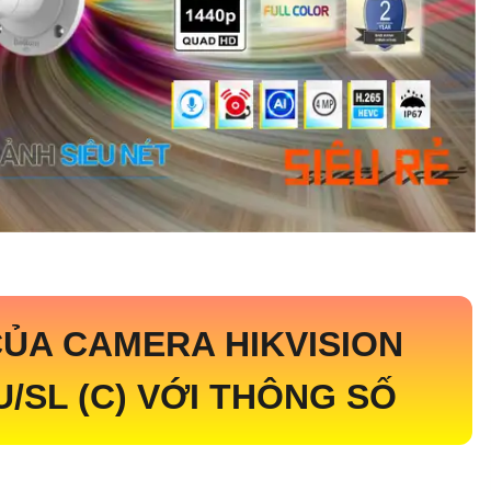
ỦA CAMERA HIKVISION
/SL (C)
VỚI THÔNG SỐ