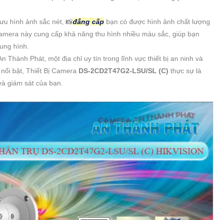
 ưu hình ảnh sắc nét, 📸
đẳng cấp
bạn có được hình ảnh chất lượng
camera này cung cấp khả năng thu hình nhiều màu sắc, giúp bạn
hung hình.
 Thành Phát, một địa chỉ uy tín trong lĩnh vực thiết bị an ninh và
nổi bật, Thiết Bị Camera
DS-2CD2T47G2-LSU/SL (C)
thực sự là
và giám sát của bạn.