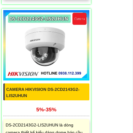
CAMERA HIKVISION DS-2CD2143G2-
LIS2UHUN
5%-35%
DS-2CD2143G2-LIS2UHUN là dòng
camera thiết kế kiểu dáng dome bán cầu,