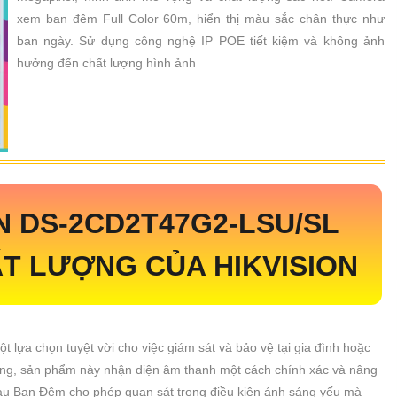
xem ban đêm Full Color 60m, hiển thị màu sắc chân thực như
ban ngày. Sử dụng công nghệ IP POE tiết kiệm và không ảnh
hưởng đến chất lượng hình ảnh
ON
DS-2CD2T47G2-LSU/SL
T LƯỢNG CỦA HIKVISION
ột lựa chọn tuyệt vời cho việc giám sát và bảo vệ tại gia đình hoặc
ràng, sản phẩm này nhận diện âm thanh một cách chính xác và nâng
u Ban Ðêm cho phép quan sát trong điều kiện ánh sáng yếu mà