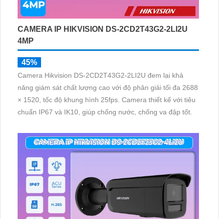
CAMERA IP HIKVISION DS-2CD2T43G2-2LI2U
4MP
45%
Camera Hikvision DS-2CD2T43G2-2LI2U đem lại khả
năng giám sát chất lượng cao với độ phân giải tối đa 2688
× 1520, tốc độ khung hình 25fps. Camera thiết kế với tiêu
chuẩn IP67 và IK10, giúp chống nước, chống va đập tốt.