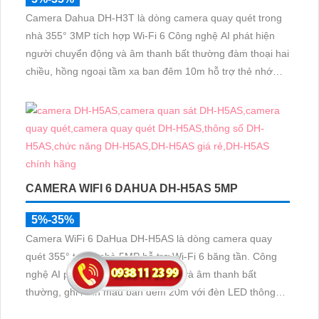
Camera Dahua DH-H3T là dòng camera quay quét trong
nhà 355° 3MP tích hợp Wi-Fi 6 Công nghệ AI phát hiện
người chuyển động và âm thanh bất thường đàm thoại hai
chiều, hồng ngoại tầm xa ban đêm 10m hỗ trợ thẻ nhớ
MicroSD 256GB ONVIF và điều khiển từ xa qua ứng dụng
DMSS
CAMERA WIFI 6 DAHUA DH-H5AS 5MP
5%-35%
Camera WiFi 6 DaHua DH-H5AS là dòng camera quay
quét 355° trong nhà 5MP hỗ trợ Wi-Fi 6 băng tần. Công
nghệ AI phát hiện người, thú cưng và âm thanh bất
thường, ghi hình màu ban đêm 20m với đèn LED thông
minh 10m, hỗ trợ thẻ nhớ 256GB và quản lý từ xa qua