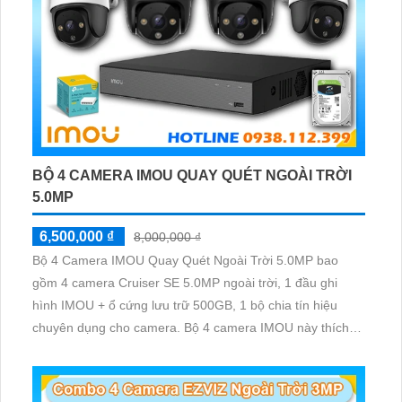
BỘ 4 CAMERA IMOU QUAY QUÉT NGOÀI TRỜI
5.0MP
6,500,000 ₫
8,000,000 ₫
Bộ 4 Camera IMOU Quay Quét Ngoài Trời 5.0MP bao
gồm 4 camera Cruiser SE 5.0MP ngoài trời, 1 đầu ghi
hình IMOU + ổ cứng lưu trữ 500GB, 1 bộ chia tín hiệu
chuyên dụng cho camera. Bộ 4 camera IMOU này thích
hợp lắp đặt cho kho hàng, nhà xưởng, khu phố và khu vực
cần giám sát ngoài trời