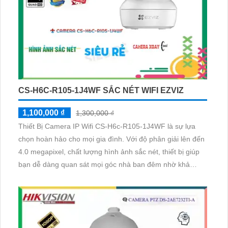
CS-H6C-R105-1J4WF SẮC NÉT WIFI EZVIZ
1,100,000 ₫
1,300,000 ₫
Thiết Bị Camera IP Wifi CS-H6c-R105-1J4WF là sự lựa
chọn hoàn hảo cho mọi gia đình. Với độ phân giải lên đến
4.0 megapixel, chất lượng hình ảnh sắc nét, thiết bị giúp
bạn dễ dàng quan sát mọi góc nhà ban đêm nhờ khả
năng hồng ngoại 10m. Được trang bị công nghệ IP Wifi
hiện đại, không giảm chất lượng hồng ngoại Smart IR,
thiết bị còn xoay 360 độ, ưu điểm thu âm rõ ràng