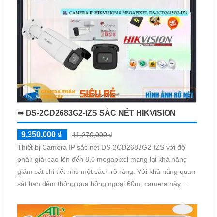
➠ DS-2CD2683G2-IZS SẮC NÉT HIKVISION
9,350,000 ₫
11,270,000 ₫
Thiết bị Camera IP sắc nét DS-2CD2683G2-IZS với độ
phân giải cao lên đến 8.0 megapixel mang lại khả năng
giám sát chi tiết nhỏ một cách rõ ràng. Với khả năng quan
sát ban đêm thông qua hồng ngoại 60m, camera này
không chỉ cung cấp hình ảnh chất lượng mà còn được
trang bị công nghệ IP tiên tiến giúp duy trì chất lượng hình