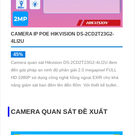
CAMERA IP POE HIKVISION DS-2CD2T23G2-
4LI2U
45%
Camera quan sát Hikvision DS-2CD2T23G2-4LI2U đem
đến giải pháp an ninh độ phân giải 2.0 megapixel FULL
HD 1080P sử dụng công nghệ hồng ngoại EXIR cho khả
năng giám sát ban đêm lên đến 80m. Với thiết kế bullet
ngoài trời thân kim loại chắc chắn này hỗ trợ kết nối IP
POE giúp dễ dàng cấu hình từ xa qua mạng
CAMERA QUAN SÁT ĐỀ XUẤT