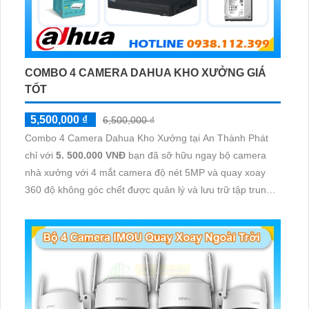
COMBO 4 CAMERA DAHUA KHO XƯỞNG GIÁ
TỐT
5,500,000 ₫
6,500,000 ₫
Combo 4 Camera Dahua Kho Xưởng tại An Thành Phát
chỉ với
5. 500.000 VNĐ
bạn đã sỡ hữu ngay bộ camera
nhà xưởng với 4 mắt camera độ nét 5MP và quay xoay
360 độ không góc chết được quản lý và lưu trữ tập trung
về đầu ghi hình ổ cứng hỗ trợ xem qua tivi