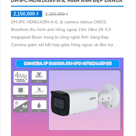
DH-IPC-HDW1439V-A-IL HÌNH ẢNH ĐẸP DAHUA
2,150,000 ₫
2,150,000 ₫
DH-IPC-HDW1439V-A-IL là camera dahua CMOS
Mượthơn thu hình ảnh hồng ngoại 10m Ultra 2K 4.0
megapixel Được trang bị công nghệ Ánh Sáng Kép
Camera giám sát kết hợp giữa hồng ngoại và đèn trợ
sáng mang đến hình ảnh màu đẹp hơn trong điều kiện
thiếu sáng. H.265+ cho truyền tải nhanh hơn