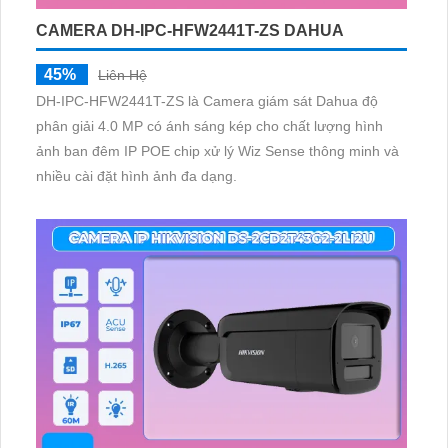
CAMERA DH-IPC-HFW2441T-ZS DAHUA
45%
Liên Hệ
DH-IPC-HFW2441T-ZS là Camera giám sát Dahua độ
phân giải 4.0 MP có ánh sáng kép cho chất lượng hình
ảnh ban đêm IP POE chip xử lý Wiz Sense thông minh và
nhiều cài đặt hình ảnh đa dạng.