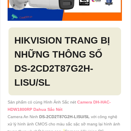
HIKVISION TRANG BỊ
NHỮNG THÔNG SỐ
DS-2CD2T87G2H-
LISU/SL
Sản phẩm có cùng Hình Ảnh Sắc nét
Camera DH-HAC-
HDW1800RP Dahua Sắc Nét
Camera An Ninh
DS-2CD2T87G2H-LISU/SL
với công nghệ
xử lý hình ảnh CMOS cho màu sắc sặc sỡ mang lại hình ảnh