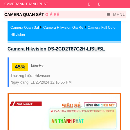
CAMERA AN THÀNH PHÁT
Facebook
Twitter
Instagram
Dribb
CAMERA QUAN SÁT
GIÁ RẺ
MENU
Camera Quan Sát
Camera Hikvision Giá Rẻ
Camera Full Color
Hikvision
Camera Hikvision DS-2CD2T87G2H-LISU/SL
Liên Hệ
45%
Thương hiệu:
Hikvision
Ngày đăng:
11/25/2024 12:16:56 PM