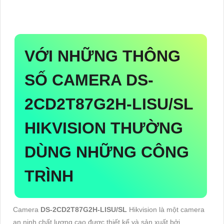
VỚI NHỮNG THÔNG
SỐ CAMERA
DS-
2CD2T87G2H-LISU/SL
HIKVISION THƯỜNG
DÙNG NHỮNG CÔNG
TRÌNH
Camera
DS-2CD2T87G2H-LISU/SL
Hikvision là một camera
an ninh chất lượng cao được thiết kế và sản xuất bởi