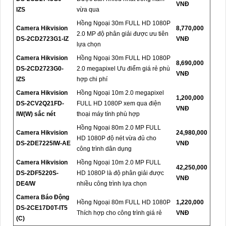
VNĐ
IZS
vừa qua
Hồng Ngoại 30m FULL HD 1080P
Camera Hikvision
8,770,000
2.0 MP độ phân giải được ưu tiên
DS-2CD2723G1-IZ
VNĐ
lựa chọn
Camera Hikvision
Hồng Ngoại 30m FULL HD 1080P
8,690,000
DS-2CD2723G0-
2.0 megapixel Ưu điểm giá rẻ phù
VNĐ
IZS
hợp chi phí
Camera Hikvision
Hồng Ngoại 10m 2.0 megapixel
1,200,000
DS-2CV2Q21FD-
FULL HD 1080P xem qua điện
VNĐ
IW(W) sắc nét
thoại máy tính phù hợp
Hồng Ngoại 80m 2.0 MP FULL
Camera Hikvision
24,980,000
HD 1080P độ nét vừa đủ cho
DS-2DE7225IW-AE
VNĐ
công trình dân dụng
Camera Hikvision
Hồng Ngoại 10m 2.0 MP FULL
42,250,000
DS-2DF5220S-
HD 1080P là độ phân giải được
VNĐ
DE4/W
nhiều công trình lựa chọn
Camera Báo Động
Hồng Ngoại 80m FULL HD 1080P
1,220,000
DS-2CE17D0T-IT5
Thích hợp cho công trình giá rẻ
VNĐ
(C)