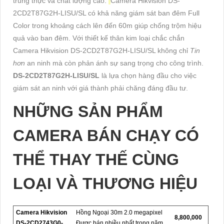
trung thực và chất lượng cao.
Camera Hikvision DS-
2CD2T87G2H-LISU/SL có khả năng giám sát ban đêm Full
Color trong khoảng cách lên đến 60m giúp chống trộm hiệu
quả vào ban đêm. Với thiết kế thân kim loại chắc chắn
Camera Hikvision DS-2CD2T87G2H-LISU/SL không chỉ
Tin
hơn
an ninh mà còn phản ánh sự sang trọng cho công trình.
DS-2CD2T87G2H-LISU/SL
là lựa chọn hàng đầu cho việc
giám sát an ninh với giá thành phải chăng đáng đầu tư.
NHỮNG SẢN PHẨM
CAMERA BÁN CHẠY CÓ
THỂ THAY THẾ CÙNG
LOẠI VÀ THƯƠNG HIỆU
Camera Hikvision
Hồng Ngoại 30m 2.0 megapixel
8,800,000
DS-2CD2743G0-
Được bán nhiều nhất trong năm