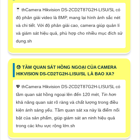
🤵 thCamera Hikvision DS-2CD2T87G2H-LISU/SL có
độ phân giải video là 8MP, mang lại hình ảnh sắc nét
và chi tiết. Với độ phân giải cao, camera giúp quản lí
và giám sát hiệu quả, phù hợp cho nhiều mục đích sử
dụng.sh
😓 TẦM QUAN SÁT HỒNG NGOẠI CỦA CAMERA
HIKVISION DS-CD2TG2H-LISU/SL LÀ BAO XA?
💖 thCamera Hikvision DS-2CD2T87G2H-LISU/SL có
tầm quan sát hồng ngoại lên đến 120 mét,
Tin hơn
khả năng quan sát rõ ràng và chất lượng trong điều
kiện ánh sáng yếu. Tầm quan sát xa này là điểm nổi
bật của sản phẩm, giúp giám sát an ninh hiệu quả
trong các khu vực rộng lớn.sh