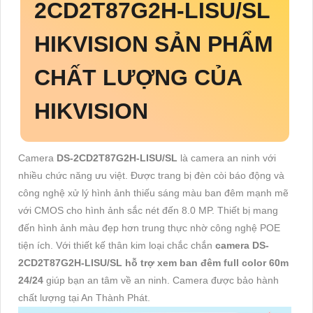
2CD2T87G2H-LISU/SL
HIKVISION SẢN PHẨM
CHẤT LƯỢNG CỦA
HIKVISION
Camera
DS-2CD2T87G2H-LISU/SL
là camera an ninh với
nhiều chức năng ưu việt. Được trang bị đèn còi báo động và
công nghệ xử lý hình ảnh thiếu sáng màu ban đêm mạnh mẽ
với CMOS cho hình ảnh sắc nét đến 8.0 MP. Thiết bị mang
đến hình ảnh màu đẹp hơn trung thực nhờ công nghệ POE
tiện ích. Với thiết kế thân kim loại chắc chắn
camera DS-
2CD2T87G2H-LISU/SL hỗ trợ xem ban đêm full color 60m
24/24
giúp bạn an tâm về an ninh. Camera được bảo hành
chất lượng tại An Thành Phát.