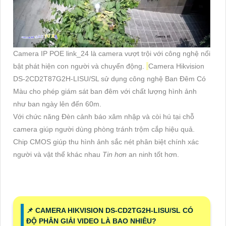
Camera IP POE link_24 là camera vượt trội với công nghệ nổi
bật phát hiện con người và chuyển động.
Camera Hikvision
DS-2CD2T87G2H-LISU/SL sử dụng công nghệ Ban Đêm Có
Màu cho phép giám sát ban đêm với chất lượng hình ảnh
như ban ngày lên đến 60m.
Với chức năng Đèn cảnh báo xâm nhập và còi hú tại chỗ
camera giúp người dùng phòng tránh trộm cắp hiệu quả.
Chip CMOS giúp thu hình ảnh sắc nét phân biệt chính xác
người và vật thể khác nhau
Tin hơn
an ninh tốt hơn.
📌 CAMERA HIKVISION DS-CD2TG2H-LISU/SL CÓ
ĐỘ PHÂN GIẢI VIDEO LÀ BAO NHIÊU?