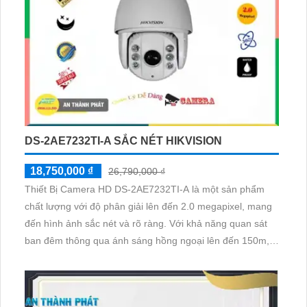
DS-2AE7232TI-A SẮC NÉT HIKVISION
18,750,000 ₫
26,790,000 ₫
Thiết Bị Camera HD DS-2AE7232TI-A là một sản phẩm
chất lượng với độ phân giải lên đến 2.0 megapixel, mang
đến hình ảnh sắc nét và rõ ràng. Với khả năng quan sát
ban đêm thông qua ánh sáng hồng ngoại lên đến 150m,
camera này đáp ứng mọi nhu cầu giám sát