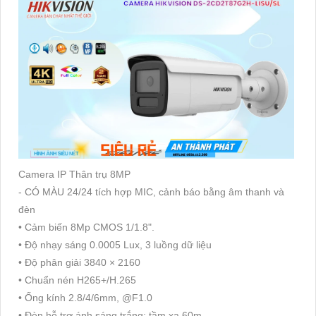
Camera IP Thân trụ 8MP
- CÓ MÀU 24/24 tích hợp MIC, cảnh báo bằng âm thanh và
đèn
• Cảm biến 8Mp CMOS 1/1.8".
• Độ nhạy sáng 0.0005 Lux, 3 luồng dữ liệu
• Độ phân giải 3840 × 2160
• Chuẩn nén H265+/H.265
• Ống kính 2.8/4/6mm, @F1.0
• Đèn hỗ trợ ánh sáng trắng: tầm xa 60m