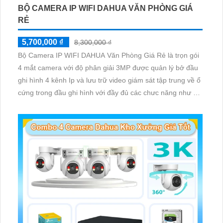
BỘ CAMERA IP WIFI DAHUA VĂN PHÒNG GIÁ
RẺ
5,700,000 ₫
8,300,000 ₫
Bộ Camera IP WIFI DAHUA Văn Phòng Giá Rẻ là trọn gói
4 mắt camera với độ phân giải 3MP được quản lý bở đầu
ghi hình 4 kênh Ip và lưu trữ video giám sát tập trung về ổ
cứng trong đầu ghi hình với đầy đủ các chưc năng như AI
Phát hiện chuyển động, đàm thoại âm thanh 2 chiều và
giám sát có màu vào ban đêm