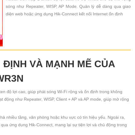
sóng như Repeater, WISP, AP Mode. Quản lý dễ dàng qua giao
diện web hoặc ứng dụng Hik-Connect kết nối Internet ổn định
ỔN ĐỊNH VÀ MẠNH MẼ CỦA
3WR3N
ten độ lợi cao, giúp phát sóng Wi-Fi rộng và ổn định trong không
oạt động như Repeater, WISP, Client + AP và AP mode, giúp mở rộng
nhà nhiều tầng, văn phòng hoặc khu vực có tín hiệu yếu. Ngoài ra,
xa qua ứng dụng Hik-Connect, mang lại sự tiện lợi và chủ động trong