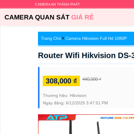
CAMERA AN THÀNH PHÁT
CAMERA QUAN SÁT
GIÁ RẺ
Trang Chủ
Camera Hikvision Full Hd 1080P
Router Wifi Hikvision D
440,000 ₫
308,000 ₫
Thương hiệu:
Hikvision
Ngày đăng:
6/12/2025 3:47:51 PM