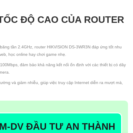
 TỐC ĐỘ CAO CỦA ROUTER
rên băng tần 2.4GHz, router HIKVISION DS-3WR3N đáp ứng tốt nhu
web, học online hay chơi game nhẹ.
00Mbps, đảm bảo khả năng kết nối ổn định với các thiết bị có dây
amera.
ờng và giảm nhiễu, giúp việc truy cập Internet diễn ra mượt mà,
M-DV ĐẦU TƯ AN THÀNH