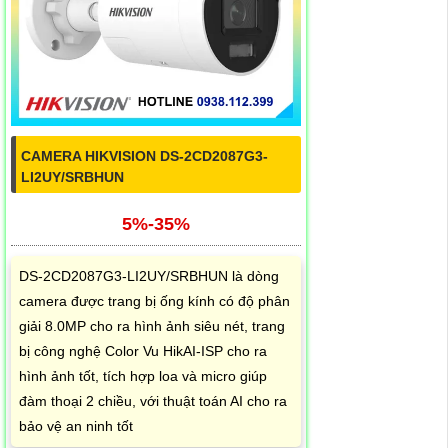
CAMERA HIKVISION DS-2CD2087G3-
LI2UY/SRBHUN
5%-35%
DS-2CD2087G3-LI2UY/SRBHUN là dòng
camera được trang bị ống kính có độ phân
giải 8.0MP cho ra hình ảnh siêu nét, trang
bị công nghệ Color Vu HikAI-ISP cho ra
hình ảnh tốt, tích hợp loa và micro giúp
đàm thoại 2 chiều, với thuật toán AI cho ra
bảo vệ an ninh tốt