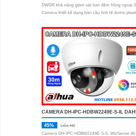
DWDR khả năng giám sát ban đêm hồng ngoại 
Camera thiết kế dạng bán cầu tinh tế dome plast
CAMERA DH-IPC-HDBW2249E-S-IL DA
45%
Liên Hệ
Camera DH-IPC-HDBW2249E-S-IL WizSense độ