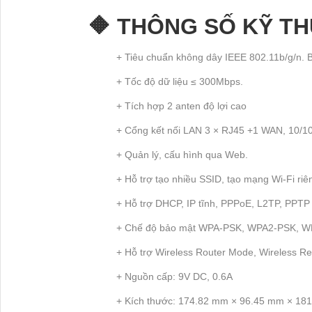
🔶 THÔNG SỐ KỸ T
+ Tiêu chuẩn không dây IEEE 802.11b/g/n.
+ Tốc độ dữ liệu ≤ 300Mbps.
+ Tích hợp 2 anten độ lợi cao
+ Cổng kết nối LAN 3 × RJ45 +1 WAN, 10/1
+ Quản lý, cấu hình qua Web.
+ Hỗ trợ tạo nhiều SSID, tạo mạng Wi-Fi ri
+ Hỗ trợ DHCP, IP tĩnh, PPPoE, L2TP, PPTP
+ Chế độ bảo mật WPA-PSK, WPA2-PSK, W
+ Hỗ trợ Wireless Router Mode, Wireless Re
+ Nguồn cấp: 9V DC, 0.6A
+ Kích thước: 174.82 mm × 96.45 mm × 18