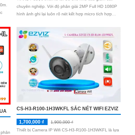
30m.
chuyên nghiệp. Với độ phân giải 2MP Full HD 1080P
ic
hình ảnh ghi lại luôn rõ nét kết hợp micro tích hợp
giúp thu âm hiệu quả.
CS-H3-R100-1H3WKFL SẮC NÉT WIFI EZVIZ
HUA
1,700,000 ₫
1,900,000 ₫
Thiết bị Camera IP Wifi CS-H3-R100-1H3WKFL là lựa
 phân