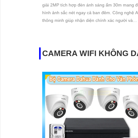
giải 2MP tích hợp đèn ánh sáng ấm 30m mang 
hình ảnh sắc nét ngay cả ban đêm. Công nghệ AI
thông minh giúp nhận diện chính xác người và
phương tiện, hỗ trợ thẻ nhớ Micro SD lên đến 2
và mic thu âm chất lượng cao.
CAMERA WIFI KHÔNG D