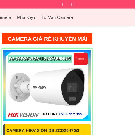
Facebook
Twitter
Instagram
Dribbble
amera
Phụ Kiện
Tư Vấn Camera
CAMERA GIÁ RẺ KHUYẾN MÃI
CAMERA HIKVISION DS-2CD2047G3-