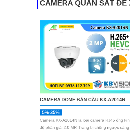
CAMERA QUAN SÁT ĐỀ
CAMERA DOME BÁN CẦU KX-A2014N
5%-35%
Camera KX-A2014N là loại camera RJ45 ống kín
độ phân giải 2.0 MP. Trang bị chống ngược sáng