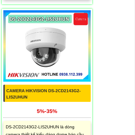
CAMERA HIKVISION DS-2CD2143G2-
LIS2UHUN
5%-35%
DS-2CD2143G2-LIS2UHUN là dòng
camera thiết kế kiểu dáng dome bán cầu,