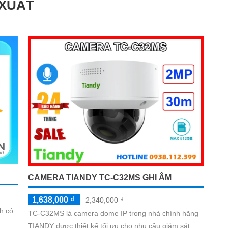
 XUẤT
CAMERA TIANDY TC-C32MS GHI ÂM
1,638,000 ₫
2,340,000 ₫
h có
TC-C32MS là camera dome IP trong nhà chính hãng
TIANDY được thiết kế tối ưu cho nhu cầu giám sát