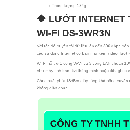
+ Trọng lượng: 134g
🔶 LƯỚT INTERNET
WI-FI DS-3WR3N
Với tốc độ truyền tải dữ liệu lên đến 300Mbps t
cầu sử dụng Internet cơ bản như xem video, lướt 
Wi-Fi hỗ trợ 1 cổng WAN và 3 cổng LAN chuẩn 10/1
như máy tính bàn, tivi thông minh hoặc đầu ghi c
Công suất phát 18dBm giúp tăng khả năng xuyên tư
không gián đoạn.
CÔNG TY TNHH T