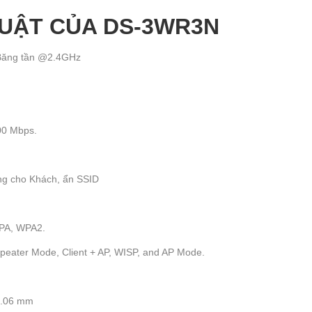
HUẬT CỦA DS-3WR3N
 Băng tần @2.4GHz
00 Mbps.
êng cho Khách, ẩn SSID
PA, WPA2.
peater Mode, Client + AP, WISP, and AP Mode.
1.06 mm