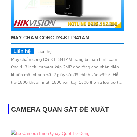
MÁY CHẤM CÔNG DS-K1T341AM
Liên hệ
Liên hệ
Máy chấm công DS-K1T341AM trang bị màn hình cảm
ứng 4. 3 inch, camera kép 2MP góc rộng cho nhận diện
khuôn mặt nhanh ≤0. 2 giây với độ chính xác >99%. Hỗ
trợ 1500 khuôn mặt, 1500 vân tay, 1500 thẻ và lưu trữ tới
150
CAMERA QUAN SÁT ĐỀ XUẤT