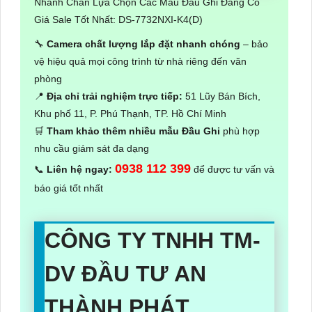
Nhanh Chân Lựa Chọn Các Mẫu Đầu Ghi Đang Có
Giá Sale Tốt Nhất: DS-7732NXI-K4(D)
🔧
Camera chất lượng lắp đặt nhanh chóng
– bảo
vệ hiệu quả mọi công trình từ nhà riêng đến văn
phòng
📍
Địa chỉ trải nghiệm trực tiếp:
51 Lũy Bán Bích,
Khu phố 11, P. Phú Thạnh, TP. Hồ Chí Minh
🛒
Tham khảo thêm nhiều mẫu Đầu Ghi
phù hợp
nhu cầu giám sát đa dạng
0938 112 399
📞
Liên hệ ngay:
để được tư vấn và
báo giá tốt nhất
CÔNG TY TNHH TM-
DV ĐẦU TƯ AN
THÀNH PHÁT