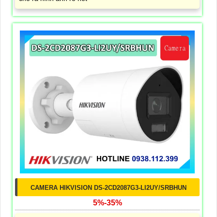
CAMERA HIKVISION DS-2CD2087G3-LI2UY/SRBHUN
5%-35%