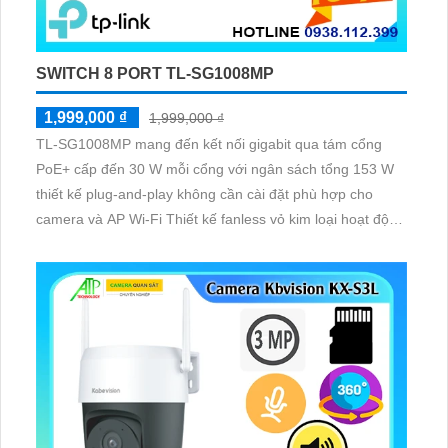
SWITCH 8 PORT TL-SG1008MP
1,999,000 ₫
1,999,000 ₫
TL-SG1008MP mang đến kết nối gigabit qua tám cổng
PoE+ cấp đến 30 W mỗi cổng với ngân sách tổng 153 W
thiết kế plug-and-play không cần cài đặt phù hợp cho
camera và AP Wi-Fi Thiết kế fanless vỏ kim loại hoạt động
yên tĩnh hiệu suất chuyển dữ liệu lên đến 16 Gbps lý
tưởng cho mạng văn phòng hoặc gia đình