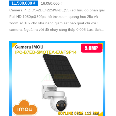
11,500,000 ₫
16,050,000 ₫
Camera PTZ DS-2DE4225IW-DE(S5) sở hữu độ phân giải
Full HD 1080p@30fps, hỗ trợ zoom quang học 25x và
zoom số 16x cho khả năng giám sát bao quát chỉ với 1
camera. Ngoài ra với độ nhạy sáng thấp 0.005 Lux, tích
hợp hồng ngoại 100m, nguồn cấp 12VDC & PoE (802.
3at) giúp ổn định hình ảnh trong điều kiện ánh sáng yếu