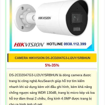
CAMERA HIKVISION DS-2CD2047G3-LI2UY/SRBHUN
5%-35%
DS-2CD2047G3-LI2UY/SRBHUN là dòng camera được
trang bị công nghệ AcuSearch giúp hỗ trợ tìm kiếm
nhanh khi sử dụng kèm với đầu ghi hình, kèm khả năng
chống ngược sáng WDR 130dB, trang bị micro kép và loa
hỗ trợ đàm thoại 2 chiều, ống kính 4.0MP được trang bị
cho ra hình ảnh rõ nét