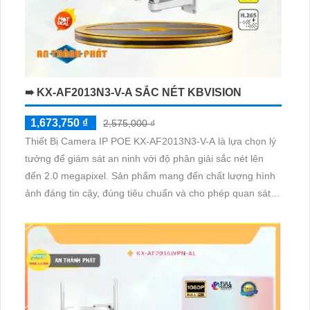
➠ KX-AF2013N3-V-A SẮC NÉT KBVISION
1,673,750 ₫
2,575,000 ₫
Thiết Bị Camera IP POE KX-AF2013N3-V-A là lựa chọn lý
tưởng để giám sát an ninh với độ phân giải sắc nét lên
đến 2.0 megapixel. Sản phẩm mang đến chất lượng hình
ảnh đáng tin cậy, đúng tiêu chuẩn và cho phép quan sát
ban đêm với màu sắc trung thực 30m. Với công nghệ IP
POE tiên tiến, camera không bị giảm chất lượng và hỗ trợ
thu âm rõ ràng