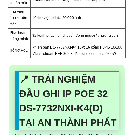
khuôn mặt
Thư viện
ảnh khuôn
16 thư viện, tối đa 20,000 ảnh
mặt
Phát hiện
32 kênh phát hiện chuyển động người / phương tiện
thông minh
Phiên bản DS-7732NXI-K4/16P: 16 cổng RJ-45 10/100
Hỗ trợ PoE
Mbps, chuẩn IEEE 802.3af/at, tổng công suất 200W
📍 TRẢI NGHIỆM
ĐẦU GHI IP POE 32
DS-7732NXI-K4(D)
TẠI AN THÀNH PHÁT