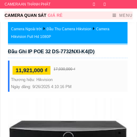
CAMERA AN THÀNH PHÁT
Facebook
Twitter
Instagram
Dribb
CAMERA QUAN SÁT
GIÁ RẺ
MENU
Camera Ngoài trời
Đầu Thu Camera Hikvision
Camera
Hikvision Full Hd 1080P
Đầu Ghi IP POE 32 DS-7732NXI-K4(D)
17,030,000 ₫
11,921,000 ₫
Thương hiệu:
Hikvision
Ngày đăng:
9/26/2025 4:10:16 PM