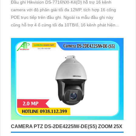
Đầu ghi Hikvision DS-7716NXI-K4(D) hỗ trợ 16 kênh
camera với độ phân giải tối đa 12MP, tích hợp 16 cổng
POE trực tiếp trên đầu ghi. Ngoài ra mẫu đầu ghi này
cũng hỗ trợ 4 ổ cứng tối đa 10TB/ổ, 16 kênh phát hiện
người/phương tiện cùng nhận diện khuôn mặt thông minh.
CAMERA PTZ DS-2DE4225IW-DE(S5) ZOOM 25X