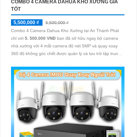
COMBO 4 CAMERA DAHUA KHO XƯỞNG GIÁ
TỐT
5,500,000 ₫
6,500,000 ₫
Combo 4 Camera Dahua Kho Xưởng tại An Thành Phát
chỉ với
5. 500.000 VNĐ
bạn đã sỡ hữu ngay bộ camera
nhà xưởng với 4 mắt camera độ nét 5MP và quay xoay
360 độ không góc chết được quản lý và lưu trữ tập trung
về đầu ghi hình ổ cứng hỗ trợ xem qua tivi