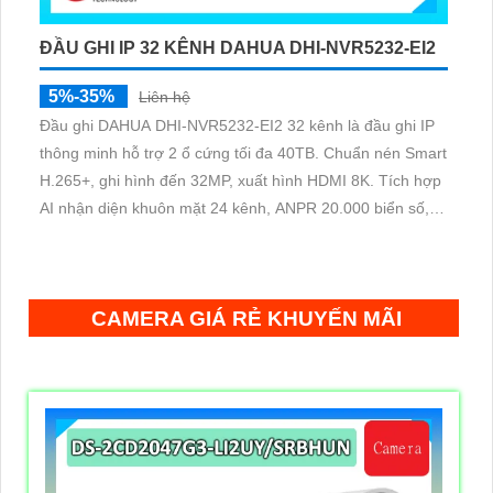
ĐẦU GHI IP 32 KÊNH DAHUA DHI-NVR5232-EI2
5%-35%
Liên hệ
Đầu ghi DAHUA DHI-NVR5232-EI2 32 kênh là đầu ghi IP
thông minh hỗ trợ 2 ổ cứng tối đa 40TB. Chuẩn nén Smart
H.265+, ghi hình đến 32MP, xuất hình HDMI 8K. Tích hợp
AI nhận diện khuôn mặt 24 kênh, ANPR 20.000 biển số,
SMD Plus và AcuPick trên toàn hệ thống
CAMERA GIÁ RẺ KHUYẾN MÃI