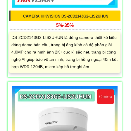
CAMERA HIKVISION DS-2CD2143G2-LIS2UHUN
5%-35%
DS-2CD2143G2-LIS2UHUN là dòng camera thiết kế kiểu
dáng dome bán cầu, trang bị ống kính có độ phân giải
4.0MP cho ra hình ảnh 2K+ cực kì sắc nét, trang bị công
nghệ AI giúp bảo vệ an ninh, trang bị hồng ngoại 40m kết
hợp WDR 120dB, micro kép hỗ trợ ghi âm