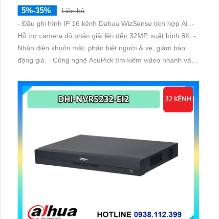
5%-35%
Liên hệ
- Đầu ghi hình IP 16 kênh Dahua WizSense tích hợp AI. -
Hỗ trợ camera độ phân giải lên đến 32MP, xuất hình 8K. -
Nhận diện khuôn mặt, phân biệt người & xe, giảm báo
động giả. - Công nghệ AcuPick tìm kiếm video nhanh và
chính xác. - Hỗ trợ 2 khe ổ cứng, băng thông lớn, phù hợp
hệ thống chuyên nghiệp