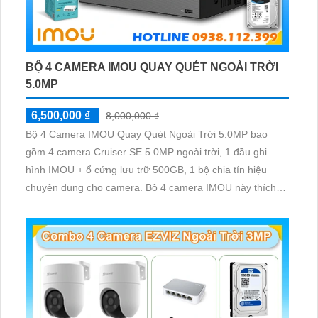
BỘ 4 CAMERA IMOU QUAY QUÉT NGOÀI TRỜI
5.0MP
6,500,000 ₫
8,000,000 ₫
Bộ 4 Camera IMOU Quay Quét Ngoài Trời 5.0MP bao
gồm 4 camera Cruiser SE 5.0MP ngoài trời, 1 đầu ghi
hình IMOU + ổ cứng lưu trữ 500GB, 1 bộ chia tín hiệu
chuyên dụng cho camera. Bộ 4 camera IMOU này thích
hợp lắp đặt cho kho hàng, nhà xưởng, khu phố và khu vực
cần giám sát ngoài trời