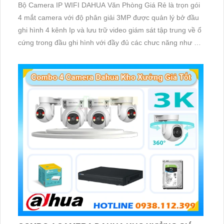
Bộ Camera IP WIFI DAHUA Văn Phòng Giá Rẻ là trọn gói
4 mắt camera với độ phân giải 3MP được quản lý bở đầu
ghi hình 4 kênh Ip và lưu trữ video giám sát tập trung về ổ
cứng trong đầu ghi hình với đầy đủ các chưc năng như AI
Phát hiện chuyển động, đàm thoại âm thanh 2 chiều và
giám sát có màu vào ban đêm