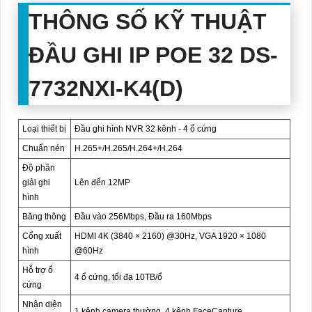
THÔNG SỐ KỸ THUẬT
ĐẦU GHI IP POE 32 DS-
7732NXI-K4(D)
Loại thiết bị
Đầu ghi hình NVR 32 kênh - 4 ổ cứng
Chuẩn nén
H.265+/H.265/H.264+/H.264
Độ phân
giải ghi
Lên đến 12MP
hình
Băng thông
Đầu vào 256Mbps, Đầu ra 160Mbps
Cổng xuất
HDMI 4K (3840 × 2160) @30Hz, VGA 1920 × 1080
hình
@60Hz
Hỗ trợ ổ
4 ổ cứng, tối đa 10TB/ổ
cứng
Nhận diện
1 kênh camera thường, 4 kênh FaceCapture