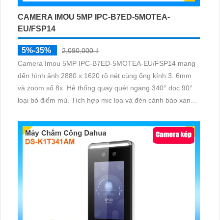
CAMERA IMOU 5MP IPC-B7ED-5MOTEA-
EU/FSP14
5%-35%
2,090,000 ₫
Camera Imou 5MP IPC-B7ED-5MOTEA-EU/FSP14 mang
đến hình ảnh 2880 x 1620 rõ nét cùng ống kính 3. 6mm
và zoom số 8x. Hệ thống quay quét ngang 340° dọc 90°
loại bỏ điểm mù. Tích hợp mic loa và đèn cảnh báo xanh
đỏ, hỗ trợ đàm thoại hai chiều