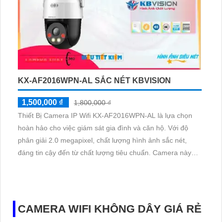
KX-AF2016WPN-AL SẮC NÉT KBVISION
1,500,000 ₫
1,800,000 ₫
Thiết Bị Camera IP Wifi KX-AF2016WPN-AL là lựa chọn
hoàn hảo cho việc giám sát gia đình và căn hộ. Với độ
phân giải 2.0 megapixel, chất lượng hình ảnh sắc nét,
đáng tin cậy đến từ chất lượng tiêu chuẩn. Camera này
cung cấp hình ảnh Full Color 30m ban đêm, mang lại trải
nghiệm xem ban đêm như ban ngày
CAMERA WIFI KHÔNG DÂY GIÁ RẺ