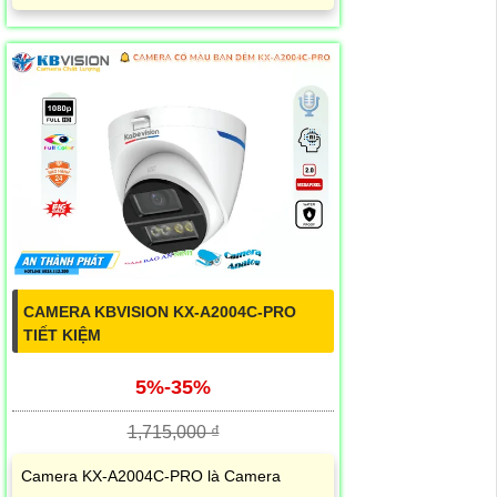
CAMERA KBVISION KX-A2004C-PRO
TIẾT KIỆM
5%-35%
1,715,000 ₫
Camera KX-A2004C-PRO là Camera