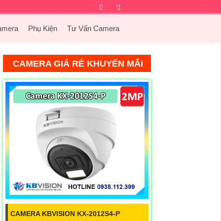
Facebook
Twitter
Instagram
Dribbble
amera
Phụ Kiện
Tư Vấn Camera
CAMERA GIÁ RẺ KHUYẾN MÃI
CAMERA KBVISION KX-2012S4-P