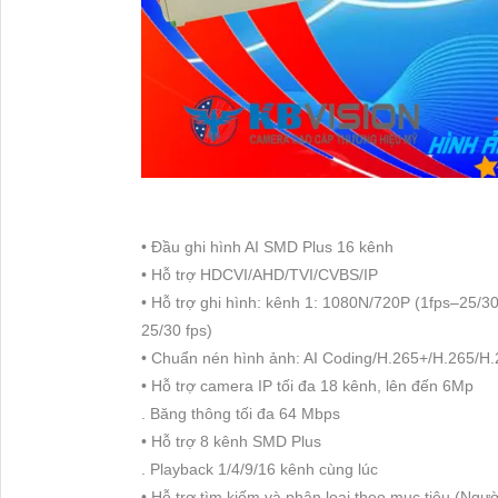
• Đầu ghi hình AI SMD Plus 16 kênh
• Hỗ trợ HDCVI/AHD/TVI/CVBS/IP
• Hỗ trợ ghi hình: kênh 1: 1080N/720P (1fps–25/3
25/30 fps)
• Chuẩn nén hình ảnh: AI Coding/H.265+/H.265/H
• Hỗ trợ camera IP tối đa 18 kênh, lên đến 6Mp
. Băng thông tối đa 64 Mbps
• Hỗ trợ 8 kênh SMD Plus
. Playback 1/4/9/16 kênh cùng lúc
• Hỗ trợ tìm kiếm và phân loại theo mục tiêu (Ngườ