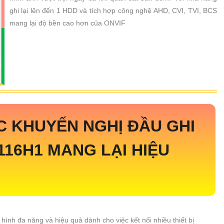
ghi lại lên đến 1 HDD và tích hợp công nghệ AHD, CVI, TVI, BCS
mang lại độ bền cao hơn của ONVIF
 KHUYẾN NGHỊ ĐẦU GHI
116H1
MANG LẠI HIỆU
hi hình đa năng và hiệu quả dành cho việc kết nối nhiều thiết bị