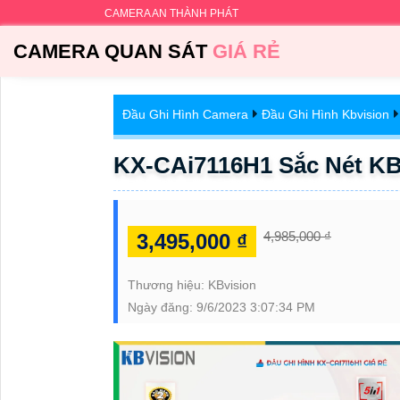
CAMERA AN THÀNH PHÁT
CAMERA QUAN SÁT
GIÁ RẺ
Đầu Ghi Hình Camera
Đầu Ghi Hình Kbvision
KX-CAi7116H1 Sắc Nét KB
4,985,000 ₫
3,495,000 ₫
Thương hiệu:
KBvision
Ngày đăng:
9/6/2023 3:07:34 PM