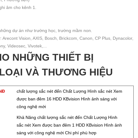
 ghi âm cho kênh 1.
o những dự án như trường học, trường mầm non.
: Arecont Vision, AXIS, Bosch, Brickcom, Canon, CP Plus, Dynacolor,
y, Videosec, Vivotek,...
O NHỮNG THIẾT BỊ
LOẠI VÀ THƯƠNG HIỆU
VNĐ
chất lượng sắc nét đến Chất Lượng Hình sắc nét Xem
được ban đêm 16 HDD KBvision Hình ảnh sáng với
công nghệ mới
Đ
Khả Năng chất lượng sắc nét đến Chất Lượng Hình
sắc nét Xem được ban đêm 1 HDD KBvision Hình ảnh
sáng với công nghệ mới Chi phí phù hợp