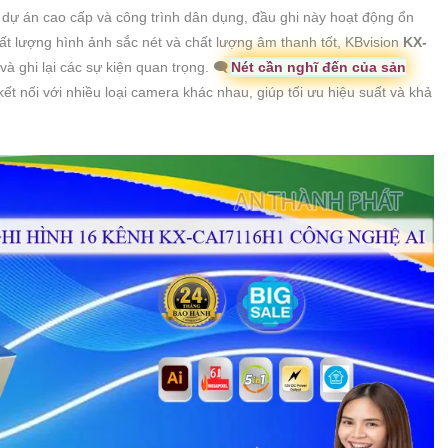
dự án cao cấp và công trình dân dụng, đầu ghi này hoạt động ổn
hất lượng hình ảnh sắc nét và chất lượng âm thanh tốt, KBvision
KX-
và ghi lại các sự kiện quan trọng. 🗨️
Nét cần nghĩ đến của sản
 kết nối với nhiều loại camera khác nhau, giúp tối ưu hiệu suất và khả