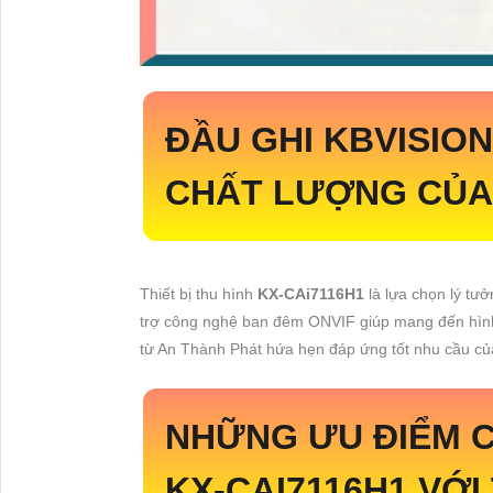
ĐẦU GHI KBVISIO
CHẤT LƯỢNG CỦA
Thiết bị thu hình
KX-CAi7116H1
là lựa chọn lý tư
trợ công nghệ ban đêm ONVIF giúp mang đến hình
từ An Thành Phát hứa hẹn đáp ứng tốt nhu cầu củ
NHỮNG ƯU ĐIỂM C
KX-CAI7116H1
VỚI