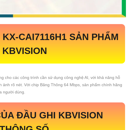
N
KX-CAI7116H1
SẢN PHẨM
 KBVISION
ởng cho các công trình cần sử dụng công nghệ AI, với khả năng hỗ
 ảnh rõ nét. Với chip Băng Thông 64 Mbps, sản phẩm chính hãng
a người dùng.
ỦA ĐẦU GHI KBVISION
 THÔNG SỐ