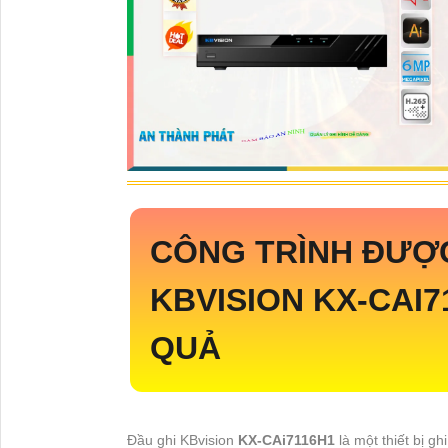
CÔNG TRÌNH ĐƯỢC
KBVISION
KX-CAI7
QUẢ
Đầu ghi KBvision
KX-CAi7116H1
là một thiết bị g