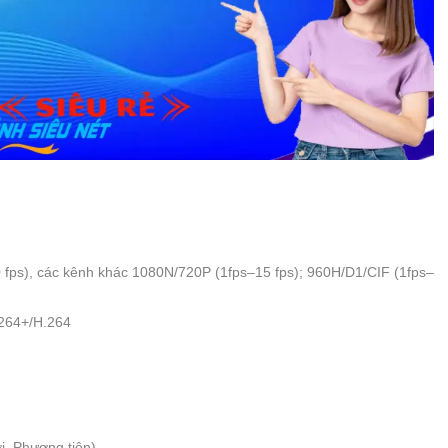
0 fps), các kênh khác 1080N/720P (1fps–15 fps); 960H/D1/CIF (1fps–
.264+/H.264
i, Phương tiện)