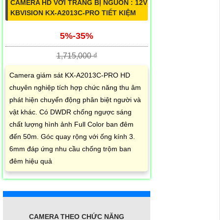
CAMERA HD VỚI TRANG BỊ NGUỒN : 12V
KBVISION KX-A2013C-PRO TIẾT KIỆM
5%-35%
1,715,000 ₫
Camera giám sát KX-A2013C-PRO HD
chuyên nghiệp tích hợp chức năng thu âm
phát hiện chuyển động phân biệt người và
vật khác. Có DWDR chống ngược sáng
chất lượng hình ảnh Full Color ban đêm
đến 50m. Góc quay rộng với ống kính 3.
6mm đáp ứng nhu cầu chống trộm ban
đêm hiệu quả
CAMERA THEO CHỨC NĂNG