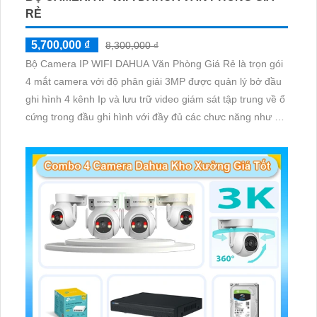
RẺ
5,700,000 ₫
8,300,000 ₫
Bộ Camera IP WIFI DAHUA Văn Phòng Giá Rẻ là trọn gói
4 mắt camera với độ phân giải 3MP được quản lý bở đầu
ghi hình 4 kênh Ip và lưu trữ video giám sát tập trung về ổ
cứng trong đầu ghi hình với đầy đủ các chưc năng như AI
Phát hiện chuyển động, đàm thoại âm thanh 2 chiều và
giám sát có màu vào ban đêm