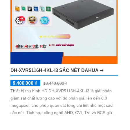
DH-XVR5116H-4KL-I3 SẮC NÉT DAHUA ➠
9,400,000 ₫
13,440,000 ₫
Thiết bị thu hình HD DH-XVR5116H-4KL-I3 là giải pháp
giám sát chất lượng cao với độ phân giải lên đến 8.0
megapixel, cho phép quan sát từng chi tiết nhỏ một cách
sắc nét. Tích hợp công nghệ AHD, CVI, TVI và BCS giúp
hình ảnh đạt độ bền cao. Thiết bị này còn hỗ trợ xem ban
đêm và có thể kết nối với 16 camera IP, phù hợp cho công