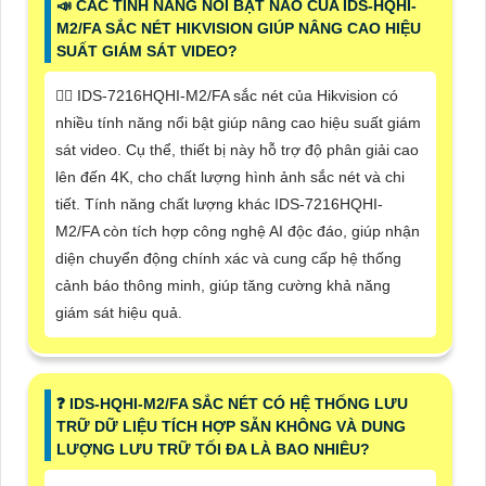
📣 CÁC TÍNH NĂNG NỔI BẬT NÀO CỦA IDS-HQHI-
M2/FA SẮC NÉT HIKVISION GIÚP NÂNG CAO HIỆU
SUẤT GIÁM SÁT VIDEO?
🙆‍♀️ IDS-7216HQHI-M2/FA sắc nét của Hikvision có
nhiều tính năng nổi bật giúp nâng cao hiệu suất giám
sát video. Cụ thể, thiết bị này hỗ trợ độ phân giải cao
lên đến 4K, cho chất lượng hình ảnh sắc nét và chi
tiết. Tính năng chất lượng khác IDS-7216HQHI-
M2/FA còn tích hợp công nghệ AI độc đáo, giúp nhận
diện chuyển động chính xác và cung cấp hệ thống
cảnh báo thông minh, giúp tăng cường khả năng
giám sát hiệu quả.
❓ IDS-HQHI-M2/FA SẮC NÉT CÓ HỆ THỐNG LƯU
TRỮ DỮ LIỆU TÍCH HỢP SẴN KHÔNG VÀ DUNG
LƯỢNG LƯU TRỮ TỐI ĐA LÀ BAO NHIÊU?