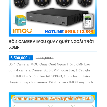
BỘ 4 CAMERA IMOU QUAY QUÉT NGOÀI TRỜI
5.0MP
6,500,000 ₫
8,000,000 ₫
Bộ 4 Camera IMOU Quay Quét Ngoài Trời 5.0MP bao
gồm 4 camera Cruiser SE 5.0MP ngoài trời, 1 đầu ghi
hình IMOU + ổ cứng lưu trữ 500GB, 1 bộ chia tín hiệu
chuyên dụng cho camera. Bộ 4 camera IMOU này thích
hợp lắp đặt cho kho hàng, nhà xưởng, khu phố và khu vực
cần giám sát ngoài trời