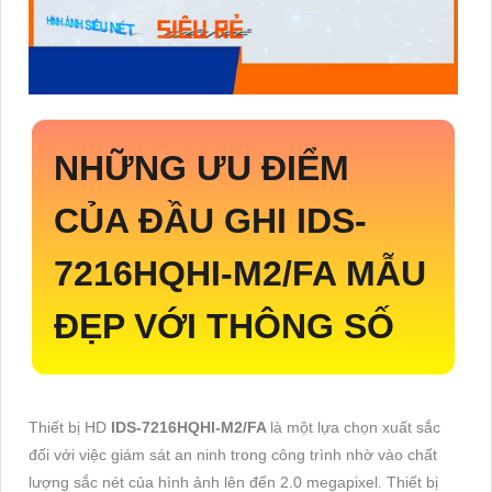
NHỮNG ƯU ĐIỂM
CỦA ĐẦU GHI
IDS-
7216HQHI-M2/FA
MẪU
ĐẸP VỚI THÔNG SỐ
Thiết bị HD
IDS-7216HQHI-M2/FA
là một lựa chọn xuất sắc
đối với việc giám sát an ninh trong công trình nhờ vào chất
lượng sắc nét của hình ảnh lên đến 2.0 megapixel. Thiết bị