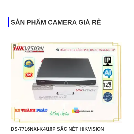
đầu ghi hình IP WiFi
SẢN PHẨM CAMERA GIÁ RẺ
DS-7716NXI-K4/16P SẮC NÉT HIKVISION