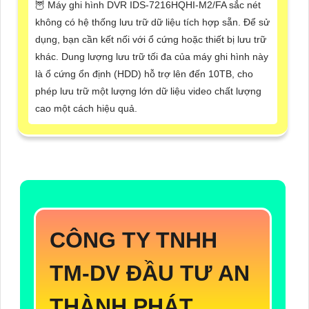
🦉 Máy ghi hình DVR IDS-7216HQHI-M2/FA sắc nét
không có hệ thống lưu trữ dữ liệu tích hợp sẵn. Để sử
dụng, bạn cần kết nối với ổ cứng hoặc thiết bị lưu trữ
khác. Dung lượng lưu trữ tối đa của máy ghi hình này
là ổ cứng ổn định (HDD) hỗ trợ lên đến 10TB, cho
phép lưu trữ một lượng lớn dữ liệu video chất lượng
cao một cách hiệu quả.
CÔNG TY TNHH
TM-DV ĐẦU TƯ AN
THÀNH PHÁT