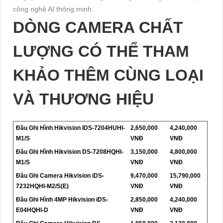
công nghệ AI thông minh.
DÒNG CAMERA CHẤT
LƯỢNG CÓ THỂ THAM
KHẢO THÊM CÙNG LOẠI
VÀ THƯƠNG HIỆU
Đầu Ghi Hình Hikvision IDS-7204HUHI-
2,650,000
4,240,000
M1/S
VNĐ
VNĐ
Đầu Ghi Hình Hikvision DS-7208HQHI-
3,150,000
4,800,000
M1/S
VNĐ
VNĐ
Đầu Ghi Camera Hikvision iDS-
9,470,000
15,790,000
7232HQHI-M2/S(E)
VNĐ
VNĐ
Đầu Ghi Hình 4MP Hikvision iDS-
2,850,000
4,240,000
E04HQHI-D
VNĐ
VNĐ