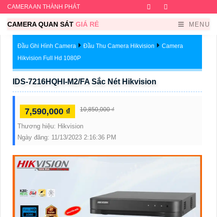
CAMERA AN THÀNH PHÁT
Facebook
Twitter
Instagram
Dribb
CAMERA QUAN SÁT
GIÁ RẺ
MENU
Đầu Ghi Hình Camera
Đầu Thu Camera Hikvision
Camera
Hikvision Full Hd 1080P
IDS-7216HQHI-M2/FA Sắc Nét Hikvision
10,850,000 ₫
7,590,000 ₫
Thương hiệu:
Hikvision
Ngày đăng:
11/13/2023 2:16:36 PM