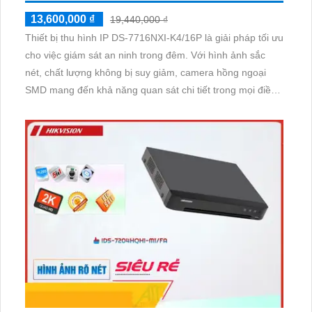
13,600,000 ₫
19,440,000 ₫
Thiết bị thu hình IP DS-7716NXI-K4/16P là giải pháp tối ưu
cho việc giám sát an ninh trong đêm. Với hình ảnh sắc
nét, chất lượng không bị suy giảm, camera hồng ngoại
SMD mang đến khả năng quan sát chi tiết trong mọi điều
kiện ánh sáng. Thiết bị được trang bị 4 ổ cứng HDD, đáp
ứng nhu cầu lưu trữ dữ liệu lớn