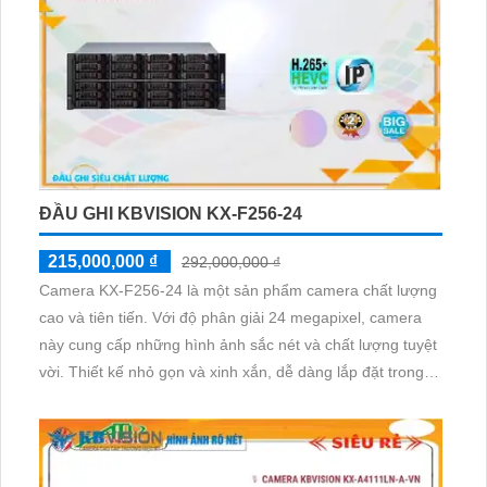
ĐẦU GHI KBVISION KX-F256-24
215,000,000 ₫
292,000,000 ₫
Camera KX-F256-24 là một sản phẩm camera chất lượng
cao và tiên tiến. Với độ phân giải 24 megapixel, camera
này cung cấp những hình ảnh sắc nét và chất lượng tuyệt
vời. Thiết kế nhỏ gọn và xinh xắn, dễ dàng lắp đặt trong
nhiều không gian khác nhau. Camera KX-F256-24 có khả
năng ghi hình Full HD, cho phép người dùng theo dõi và
giám sát từ xa bằng điện thoại thông minh