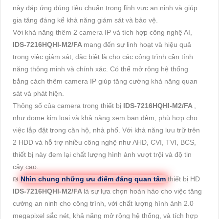
này đáp ứng đúng tiêu chuẩn trong lĩnh vực an ninh và giúp
gia tăng đáng kể khả năng giám sát và bảo vệ.
Với khả năng thêm 2 camera IP và tích hợp công nghệ AI,
IDS-7216HQHI-M2/FA
mang đến sự linh hoạt và hiệu quả
trong việc giám sát, đặc biệt là cho các công trình cần tính
năng thông minh và chính xác. Có thể mở rộng hệ thống
bằng cách thêm camera IP giúp tăng cường khả năng quan
sát và phát hiện.
Thông số của camera trong thiết bị
IDS-7216HQHI-M2/FA
,
như dome kim loại và khả năng xem ban đêm, phù hợp cho
việc lắp đặt trong căn hộ, nhà phố. Với khả năng lưu trữ trên
2 HDD và hỗ trợ nhiều công nghệ như AHD, CVI, TVI, BCS,
thiết bị này đem lại chất lượng hình ảnh vượt trội và độ tin
cậy cao.
₪
Nhìn chung những ưu điểm đáng quan tâm
thiết bị HD
IDS-7216HQHI-M2/FA
là sự lựa chọn hoàn hảo cho việc tăng
cường an ninh cho công trình, với chất lượng hình ảnh 2.0
megapixel sắc nét, khả năng mở rộng hệ thống, và tích hợp