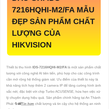
7216HQHI-M2/FA
MẪU
ĐẸP SẢN PHẨM CHẤT
LƯỢNG CỦA
HIKVISION
Thiết bị thu hình
IDS-7216HQHI-M2/FA
là một sản phẩm chất
lượng với công nghệ AI tiên tiến, phù hợp cho các công trình
cần mở rộng hệ thống giám sát. Ưu điểm của thiết bị này là
khả năng tích hợp thêm 2 camera IP để tăng cường hình ảnh
sắc nét, đặc biệt với chip Turbo ACUSENSE, hứa hẹn việc xử
lý chuyên dụng hiệu quả. Sản phẩm chính hãng tại An Thành
Phát 🔄
📸
Tin hơn
chất lượng và tin cậy cho hệ thống an ninh