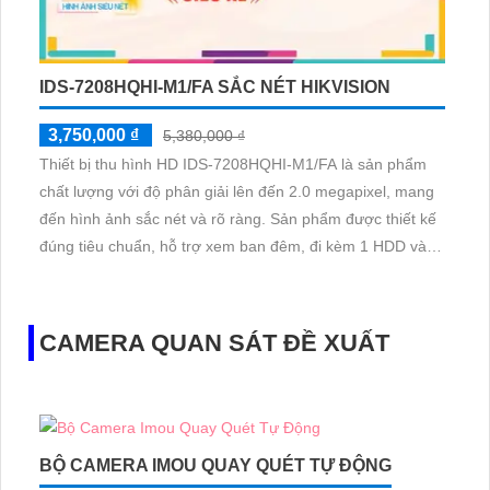
IDS-7208HQHI-M1/FA SẮC NÉT HIKVISION
3,750,000 ₫
5,380,000 ₫
Thiết bị thu hình HD IDS-7208HQHI-M1/FA là sản phẩm
chất lượng với độ phân giải lên đến 2.0 megapixel, mang
đến hình ảnh sắc nét và rõ ràng. Sản phẩm được thiết kế
đúng tiêu chuẩn, hỗ trợ xem ban đêm, đi kèm 1 HDD và
công nghệ AHD CVI TVI BCS cho độ bền cao
CAMERA QUAN SÁT ĐỀ XUẤT
BỘ CAMERA IMOU QUAY QUÉT TỰ ĐỘNG