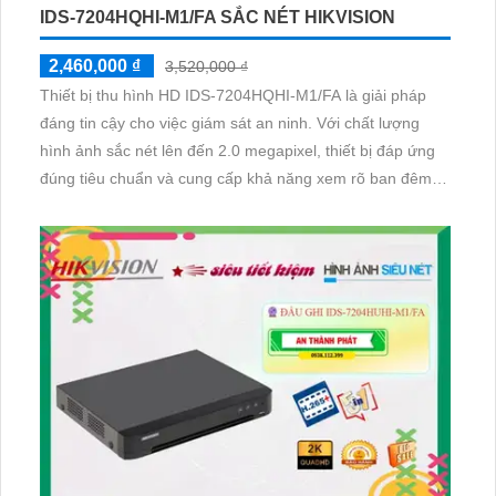
IDS-7204HQHI-M1/FA SẮC NÉT HIKVISION
2,460,000 ₫
3,520,000 ₫
Thiết bị thu hình HD IDS-7204HQHI-M1/FA là giải pháp
đáng tin cậy cho việc giám sát an ninh. Với chất lượng
hình ảnh sắc nét lên đến 2.0 megapixel, thiết bị đáp ứng
đúng tiêu chuẩn và cung cấp khả năng xem rõ ban đêm.
Với khả năng lưu trữ trên 1 HDD và công nghệ AHD, CVI,
TVI, BCS, thiết bị mang lại chất lượng hình ảnh độ bền
cao hơn