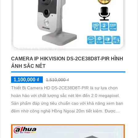
CAMERA IP HIKVISION DS-2CE38D8T-PIR HÌNH
ẢNH SẮC NÉT
1,100,000 ₫
1,510,000 ₫
Thiết Bị Camera HD DS-2CE38D8T-PIR là sự lựa chọn
hoàn hảo với chất lượng sắc nét lên đến 2.0 megapixel.
Sản phẩm đáp ứng tiêu chuẩn cao với khả năng xem ban
đêm nhờ công nghệ Hồng Ngoại 20m tiết kiệm. Được
trang bị các công nghệ tiên tiến như AHD, CVI, TVI, BCS
mang lại độ bền và hiệu suất cao