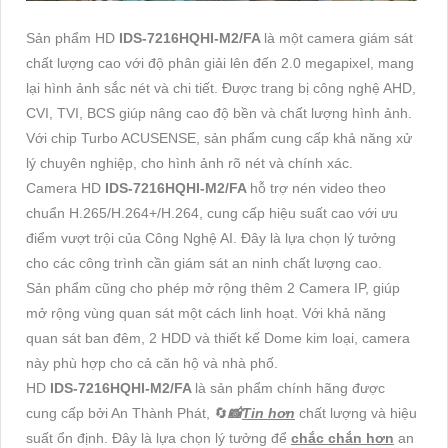
Sản phẩm HD
IDS-7216HQHI-M2/FA
là một camera giám sát
chất lượng cao với độ phân giải lên đến 2.0 megapixel, mang
lại hình ảnh sắc nét và chi tiết. Được trang bị công nghệ AHD,
CVI, TVI, BCS giúp nâng cao độ bền và chất lượng hình ảnh.
Với chip Turbo ACUSENSE, sản phẩm cung cấp khả năng xử
lý chuyên nghiệp, cho hình ảnh rõ nét và chính xác.
Camera HD
IDS-7216HQHI-M2/FA
hỗ trợ nén video theo
chuẩn H.265/H.264+/H.264, cung cấp hiệu suất cao với ưu
điểm vượt trội của Công Nghệ AI. Đây là lựa chọn lý tưởng
cho các công trình cần giám sát an ninh chất lượng cao.
Sản phẩm cũng cho phép mở rộng thêm 2 Camera IP, giúp
mở rộng vùng quan sát một cách linh hoạt. Với khả năng
quan sát ban đêm, 2 HDD và thiết kế Dome kim loại, camera
này phù hợp cho cả căn hộ và nhà phố.
HD
IDS-7216HQHI-M2/FA
là sản phẩm chính hãng được
cung cấp bởi An Thành Phát, 🔄
📸
Tin hơn
chất lượng và hiệu
suất ổn định. Đây là lựa chọn lý tưởng để
chắc chắn hơn
an