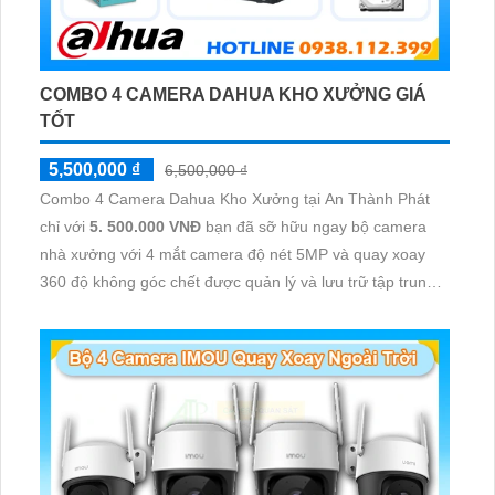
COMBO 4 CAMERA DAHUA KHO XƯỞNG GIÁ
TỐT
5,500,000 ₫
6,500,000 ₫
Combo 4 Camera Dahua Kho Xưởng tại An Thành Phát
chỉ với
5. 500.000 VNĐ
bạn đã sỡ hữu ngay bộ camera
nhà xưởng với 4 mắt camera độ nét 5MP và quay xoay
360 độ không góc chết được quản lý và lưu trữ tập trung
về đầu ghi hình ổ cứng hỗ trợ xem qua tivi