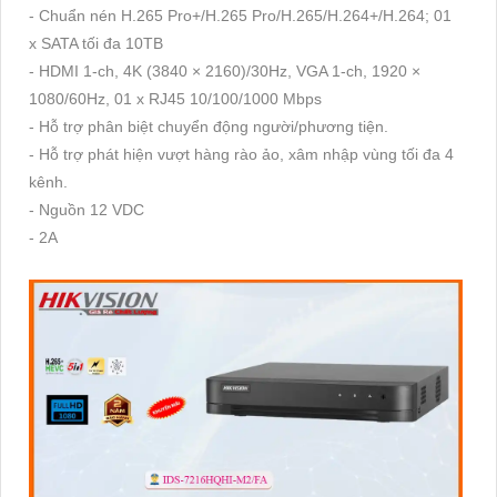
- Chuẩn nén H.265 Pro+/H.265 Pro/H.265/H.264+/H.264; 01
x SATA tối đa 10TB
- HDMI 1-ch, 4K (3840 × 2160)/30Hz, VGA 1-ch, 1920 ×
1080/60Hz, 01 x RJ45 10/100/1000 Mbps
- Hỗ trợ phân biệt chuyển động người/phương tiện.
- Hỗ trợ phát hiện vượt hàng rào ảo, xâm nhập vùng tối đa 4
kênh.
- Nguồn 12 VDC
- 2A