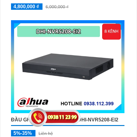
4,800,000 ₫
6,000,000 ₫
ĐẦU GHI IP 8 KÊNH DAHUA DHI-NVR5208-EI2
5%-35%
Liên hệ