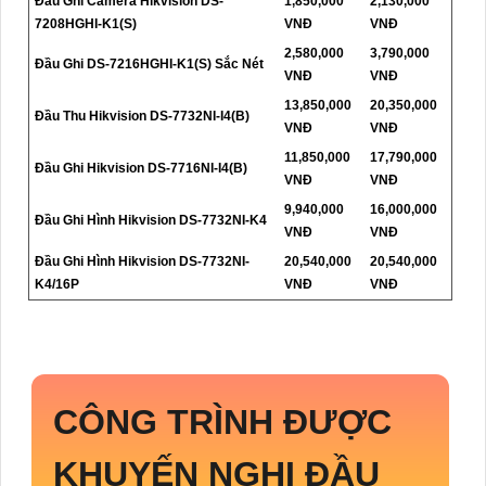
Đầu Ghi Camera Hikvision DS-
1,850,000
2,130,000
7208HGHI-K1(S)
VNĐ
VNĐ
2,580,000
3,790,000
Đầu Ghi DS-7216HGHI-K1(S) Sắc Nét
VNĐ
VNĐ
13,850,000
20,350,000
Đầu Thu Hikvision DS-7732NI-I4(B)
VNĐ
VNĐ
11,850,000
17,790,000
Đầu Ghi Hikvision DS-7716NI-I4(B)
VNĐ
VNĐ
9,940,000
16,000,000
Đầu Ghi Hình Hikvision DS-7732NI-K4
VNĐ
VNĐ
Đầu Ghi Hình Hikvision DS-7732NI-
20,540,000
20,540,000
K4/16P
VNĐ
VNĐ
CÔNG TRÌNH ĐƯỢC
KHUYẾN NGHỊ ĐẦU