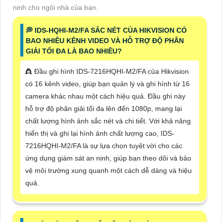
ninh cho ngôi nhà của bạn.
️💭 IDS-HQHI-M2/FA SẮC NÉT CỦA HIKVISION CÓ
BAO NHIÊU KÊNH VIDEO VÀ HỖ TRỢ ĐỘ PHÂN
GIẢI TỐI ĐA LÀ BAO NHIÊU?
👸 Đầu ghi hình IDS-7216HQHI-M2/FA của Hikvision
có 16 kênh video, giúp bạn quản lý và ghi hình từ 16
camera khác nhau một cách hiệu quả. Đầu ghi này
hỗ trợ độ phân giải tối đa lên đến 1080p, mang lại
chất lượng hình ảnh sắc nét và chi tiết. Với khả năng
hiển thị và ghi lại hình ảnh chất lượng cao, IDS-
7216HQHI-M2/FA là sự lựa chọn tuyệt vời cho các
ứng dụng giám sát an ninh, giúp bạn theo dõi và bảo
vệ môi trường xung quanh một cách dễ dàng và hiệu
quả.