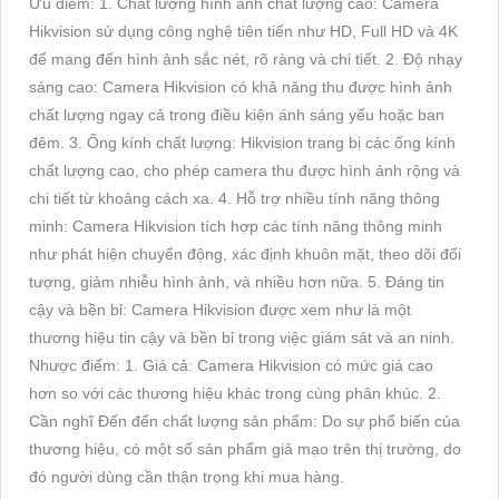
Ưu điểm: 1. Chất lượng hình ảnh chất lượng cao: Camera
Hikvision sử dụng công nghệ tiên tiến như HD, Full HD và 4K
để mang đến hình ảnh sắc nét, rõ ràng và chi tiết. 2. Độ nhạy
sáng cao: Camera Hikvision có khả năng thu được hình ảnh
chất lượng ngay cả trong điều kiện ánh sáng yếu hoặc ban
đêm. 3. Ống kính chất lượng: Hikvision trang bị các ống kính
chất lượng cao, cho phép camera thu được hình ảnh rộng và
chi tiết từ khoảng cách xa. 4. Hỗ trợ nhiều tính năng thông
minh: Camera Hikvision tích hợp các tính năng thông minh
như phát hiện chuyển động, xác định khuôn mặt, theo dõi đối
tượng, giảm nhiễu hình ảnh, và nhiều hơn nữa. 5. Đáng tin
cậy và bền bỉ: Camera Hikvision được xem như là một
thương hiệu tin cậy và bền bỉ trong việc giám sát và an ninh.
Nhược điểm: 1. Giá cả: Camera Hikvision có mức giá cao
hơn so với các thương hiệu khác trong cùng phân khúc. 2.
Cần nghĩ Đến đến chất lượng sản phẩm: Do sự phổ biến của
thương hiệu, có một số sản phẩm giả mạo trên thị trường, do
đó người dùng cần thận trọng khi mua hàng.