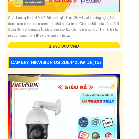
Chất Lượng Hình 4.0 MP Độ phân giải Ultra 2k Hikvision công nghệ luôn
được ứng dụng trong từng sản phẩm của mình Công nghệ thiếu sáng Full
Color 30m cho màu sắc sáng đẹp mọi lúc giám sát phù hơp Hình ảnh sắt
nét với công nghệ IP có thể quản lý từ xa
1,990,000 VNĐ
CAMERA HIKVISION DS-2DE4425IW-DE(T5)