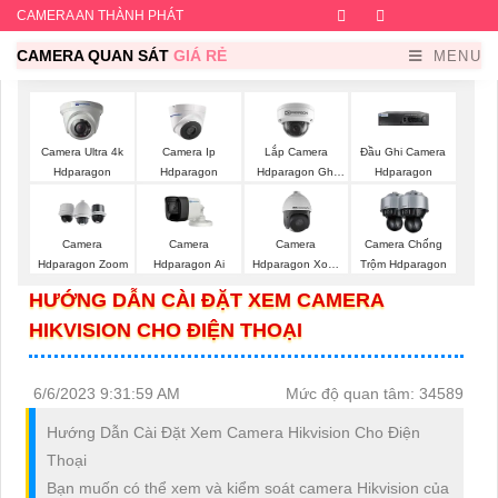
CAMERA AN THÀNH PHÁT
Facebook
Twitter
Instagram
Dribb
CAMERA QUAN SÁT
GIÁ RẺ
MENU
Lắp Camera
Camera Ultra 4k
Camera Ip
Đầu Ghi Camera
Hdparagon Ghi
Hdparagon
Hdparagon
Hdparagon
Âm
Camera
Camera
Camera
Camera Chống
Hdparagon Zoom
Hdparagon Ai
Hdparagon Xoay
Trộm Hdparagon
360 Độ
HƯỚNG DẪN CÀI ĐẶT XEM CAMERA
HIKVISION CHO ĐIỆN THOẠI
6/6/2023 9:31:59 AM
Mức độ quan tâm: 34589
Hướng Dẫn Cài Đặt Xem Camera Hikvision Cho Điện
Thoại
Bạn muốn có thể xem và kiểm soát camera Hikvision của