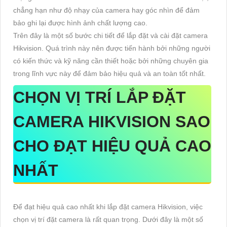
chẳng hạn như độ nhạy của camera hay góc nhìn để đảm
bảo ghi lại được hình ảnh chất lượng cao.
Trên đây là một số bước chi tiết để lắp đặt và cài đặt camera
Hikvision. Quá trình này nên được tiến hành bởi những người
có kiến thức và kỹ năng cần thiết hoặc bởi những chuyên gia
trong lĩnh vực này để đảm bảo hiệu quả và an toàn tốt nhất.
CHỌN VỊ TRÍ LẮP ĐẶT
CAMERA HIKVISION SAO
CHO ĐẠT HIỆU QUẢ CAO
NHẤT
Để đạt hiệu quả cao nhất khi lắp đặt camera Hikvision, việc
chọn vị trí đặt camera là rất quan trọng. Dưới đây là một số