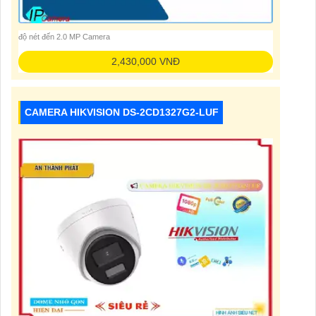
độ nét đến 2.0 MP Camera
2,430,000 VNĐ
CAMERA HIKVISION DS-2CD1327G2-LUF