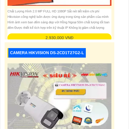
Chất Lượng Hình 2.0 MP FULL HD 1080P Sắt nét tiết kiệm chi phí
Hikvision công nghệ luôn được ứng dụng trong từng sản phẩm của mình
Hình ảnh xem ban đêm sáng đẹp với Hồng Ngoại 50m chất lượng tốt ban
đêm Được thiết kế tích hợp trên kỹ thuật IP Không bị giảm chất lượng
2,930,000 VNĐ
CAMERA HIKVISION DS-2CD1T27G2-L