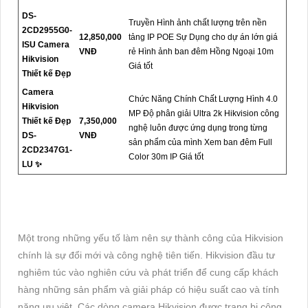
DS-
Truyền Hình ảnh chất lượng trên nền
2CD2955G0-
12,850,000
tảng IP POE Sự Dụng cho dự án lớn giá
ISU Camera
VNĐ
rẻ Hình ảnh ban đêm Hồng Ngoại 10m
Hikvision
Giá tốt
Thiết kế Đẹp
Camera
Chức Năng Chính Chất Lượng Hình 4.0
Hikvision
MP Độ phân giải Ultra 2k Hikvision công
Thiết kế Đẹp
7,350,000
nghệ luôn được ứng dụng trong từng
DS-
VNĐ
sản phẩm của mình Xem ban đêm Full
2CD2347G1-
Color 30m IP Giá tốt
LU ✨
Một trong những yếu tố làm nên sự thành công của Hikvision
chính là sự đổi mới và công nghệ tiên tiến. Hikvision đầu tư
nghiêm túc vào nghiên cứu và phát triển để cung cấp khách
hàng những sản phẩm và giải pháp có hiệu suất cao và tính
năng ưu việt. Các dòng camera Hikvision được trang bị công