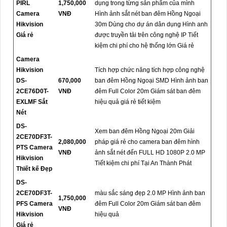
PIRL
1,750,000
dụng trong từng sản phẩm của mình
Camera
VNĐ
Hình ảnh sắt nét ban đêm Hồng Ngoại
Hikvision
30m Dùng cho dự án dân dụng Hình anh
Giá rẻ
được truyền tải trên công nghệ IP Tiết
kiệm chi phí cho hệ thống lớn Giá rẻ
Camera
Hikvision
Tích hợp chức năng tích hợp công nghệ
DS-
670,000
ban đêm Hồng Ngoại SMD Hình ảnh ban
2CE76D0T-
VNĐ
đêm Full Color 20m Giám sát ban đêm
EXLMF Sắt
hiệu quả giá rẻ tiết kiệm
Nét
DS-
Xem ban đêm Hồng Ngoại 20m Giải
2CE70DF3T-
2,080,000
pháp giá rẻ cho camera ban đêm hình
PTS Camera
VNĐ
ảnh sắt nét đến FULL HD 1080P 2.0 MP
Hikvision
Tiết kiệm chi phí Tại An Thành Phát
Thiết kế Đẹp
DS-
2CE70DF3T-
màu sắc sáng đẹp 2.0 MP Hình ảnh ban
1,750,000
PFS Camera
đêm Full Color 20m Giám sát ban đêm
VNĐ
Hikvision
hiệu quả
Giá rẻ