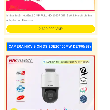
hình ảnh sắt nét đến 2.0 MP FULL HD 1080P Giá rẻ tiết kiệm chi phí hình
ảnh phù hợp Hikvision
2,620,000 VNĐ
CAMERA HIKVISION DS-2DE2C400MW-DE(F0)(S7)