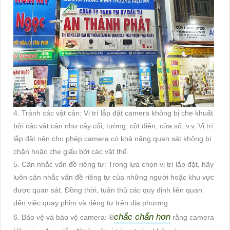
4. Tránh các vật cản: Vị trí lắp đặt camera không bị che khuất
bởi các vật cản như cây cối, tường, cột điện, cửa sổ, v.v. Vị trí
lắp đặt nên cho phép camera có khả năng quan sát không bị
chặn hoặc che giấu bởi các vật thể.
5. Cân nhắc vấn đề riêng tư: Trong lựa chọn vị trí lắp đặt, hãy
luôn cân nhắc vấn đề riêng tư của những người hoặc khu vực
được quan sát. Đồng thời, tuân thủ các quy định liên quan
đến việc quay phim và riêng tư trên địa phương.
chắc chắn hơn
6. Bảo vệ và bảo vệ camera: ®️
rằng camera