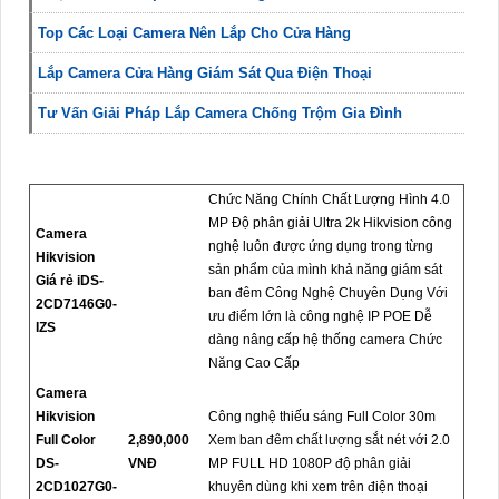
Top Các Loại Camera Nên Lắp Cho Cửa Hàng
Lắp Camera Cửa Hàng Giám Sát Qua Điện Thoại
Tư Vấn Giải Pháp Lắp Camera Chống Trộm Gia Đình
Chức Năng Chính Chất Lượng Hình 4.0
MP Độ phân giải Ultra 2k Hikvision công
Camera
nghệ luôn được ứng dụng trong từng
Hikvision
sản phẩm của mình khả năng giám sát
Giá rẻ iDS-
ban đêm Công Nghệ Chuyên Dụng Với
2CD7146G0-
ưu điểm lớn là công nghệ IP POE Dễ
IZS
dàng nâng cấp hệ thống camera Chức
Năng Cao Cấp
Camera
Hikvision
Công nghệ thiếu sáng Full Color 30m
Full Color
2,890,000
Xem ban đêm chất lượng sắt nét với 2.0
DS-
VNĐ
MP FULL HD 1080P độ phân giải
2CD1027G0-
khuyên dùng khi xem trên điện thoại