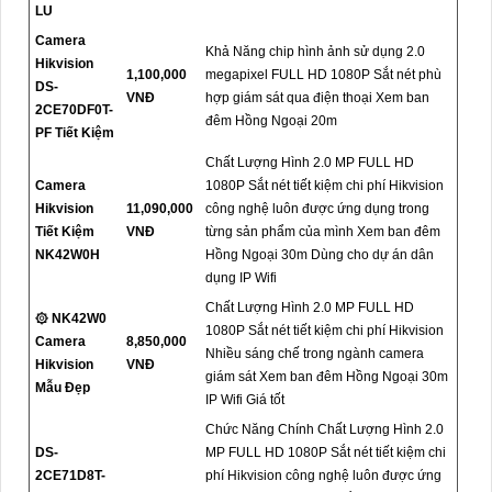
LU
Camera
Khả Năng chip hình ảnh sử dụng 2.0
Hikvision
1,100,000
megapixel FULL HD 1080P Sắt nét phù
DS-
VNĐ
hợp giám sát qua điện thoại Xem ban
2CE70DF0T-
đêm Hồng Ngoại 20m
PF Tiết Kiệm
Chất Lượng Hình 2.0 MP FULL HD
Camera
1080P Sắt nét tiết kiệm chi phí Hikvision
Hikvision
11,090,000
công nghệ luôn được ứng dụng trong
Tiết Kiệm
VNĐ
từng sản phẩm của mình Xem ban đêm
NK42W0H
Hồng Ngoại 30m Dùng cho dự án dân
dụng IP Wifi
Chất Lượng Hình 2.0 MP FULL HD
۞ NK42W0
1080P Sắt nét tiết kiệm chi phí Hikvision
Camera
8,850,000
Nhiều sáng chế trong ngành camera
Hikvision
VNĐ
giám sát Xem ban đêm Hồng Ngoại 30m
Mẫu Đẹp
IP Wifi Giá tốt
Chức Năng Chính Chất Lượng Hình 2.0
DS-
MP FULL HD 1080P Sắt nét tiết kiệm chi
2CE71D8T-
phí Hikvision công nghệ luôn được ứng