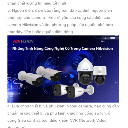
chắn chất lượng tín hiệu tốt nhất.
3. Nguồn điện: đẩm bảo rằng bạn đã xác định nguồn điện
phù hợp cho camera. Hiểu rõ yêu cầu cung cấp điện của
camera Hikvision và tìm phương pháp cấp nguồn phù hợp
như dây điện hoặc nguồn điện riêng.
4. Lựa chọn thiết bị và phụ kiện: Ngoài camera, bạn cũng cần
chuẩn bị các thiết bị và phụ kiện khác như cổng switch, ổ
cứng (nếu cần) và bàn điều khiển NVR (Network Video
Recorder).