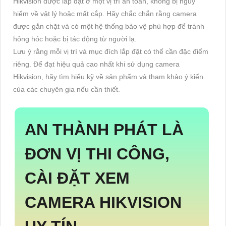
Hikvision được lắp đặt ở một vị trí an toàn, không bị nguy
hiểm về vật lý hoặc mất cắp. Hãy chắc chắn rằng camera
được gắn chặt và có một hệ thống bảo vệ phù hợp để tránh
hỏng hóc hoặc bị tác động từ người lạ.
Lưu ý rằng mỗi vị trí và mục đích lắp đặt có thể cần đặc điểm
riêng. Để đạt hiệu quả cao nhất khi sử dụng camera
Hikvision, hãy tìm hiểu kỹ về sản phẩm và tham khảo ý kiến ​​
của các chuyên gia nếu cần thiết.
AN THÀNH PHÁT LÀ
ĐƠN VỊ THI CÔNG,
CÀI ĐẶT XEM
CAMERA HIKVISION