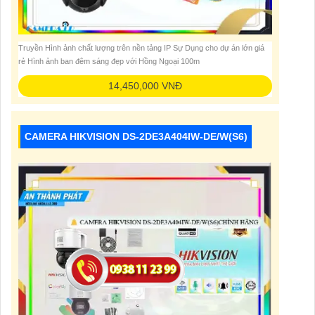
Truyền Hình ảnh chất lượng trên nền tảng IP Sự Dụng cho dự án lớn giá
rẻ Hình ảnh ban đêm sáng đẹp với Hồng Ngoại 100m
14,450,000 VNĐ
CAMERA HIKVISION DS-2DE3A404IW-DE/W(S6)