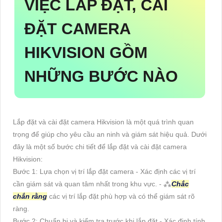
VIỆC LẮP ĐẶT, CÀI
ĐẶT CAMERA
HIKVISION GỒM
NHỮNG BƯỚC NÀO
Lắp đặt và cài đặt camera Hikvision là một quá trình quan
trọng để giúp cho yêu cầu an ninh và giám sát hiệu quả. Dưới
đây là một số bước chi tiết để lắp đặt và cài đặt camera
Hikvision:
Bước 1: Lựa chọn vị trí lắp đặt camera - Xác định các vị trí
cần giám sát và quan tâm nhất trong khu vực. - ⁂
Chắc
chắn rằng
các vị trí lắp đặt phù hợp và có thể giám sát rõ
ràng.
Bước 2: Chuẩn bị và kiểm tra trước khi lắp đặt - Xác định tính