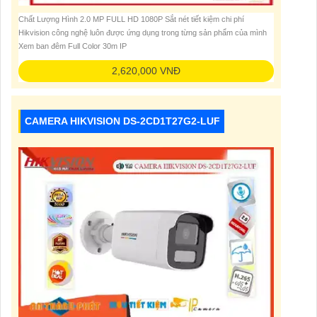
Chất Lượng Hình 2.0 MP FULL HD 1080P Sắt nét tiết kiệm chi phí
Hikvision công nghệ luôn được ứng dụng trong từng sản phẩm của mình
Xem ban đêm Full Color 30m IP
2,620,000 VNĐ
CAMERA HIKVISION DS-2CD1T27G2-LUF