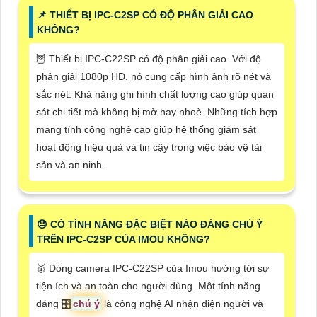
📌 THIẾT BỊ IPC-C2SP CÓ ĐỘ PHÂN GIẢI CAO
KHÔNG?
🦉 Thiết bị IPC-C22SP có độ phân giải cao. Với độ
phân giải 1080p HD, nó cung cấp hình ảnh rõ nét và
sắc nét. Khả năng ghi hình chất lượng cao giúp quan
sát chi tiết mà không bị mờ hay nhoè. Những tích hợp
mang tính công nghệ cao giúp hệ thống giám sát
hoạt động hiệu quả và tin cậy trong việc bảo vệ tài
sản và an ninh.
😓 CÓ TÍNH NĂNG ĐẶC BIỆT NÀO ĐÁNG CHÚ Ý
TRÊN IPC-C2SP CỦA IMOU KHÔNG?
🥇 Dòng camera IPC-C22SP của Imou hướng tới sự
tiện ích và an toàn cho người dùng. Một tính năng
đáng 🎛
chú ý
là công nghệ AI nhận diện người và