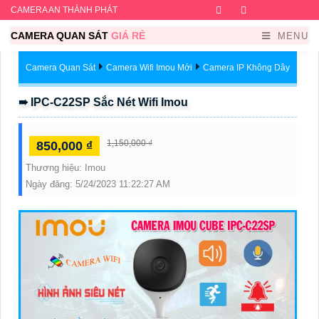
CAMERA AN THÀNH PHÁT
Facebook
Twitter
Instagram
Dribb
CAMERA QUAN SÁT
GIÁ RẺ
MENU
Camera Quan Sát
Camera Wifi Imou Mới
Camera IP Không Dây
➠ IPC-C22SP Sắc Nét Wifi Imou
1,150,000 ₫
850,000 ₫
Thương hiệu:
Imou
Ngày đăng:
5/24/2023 11:22:27 AM