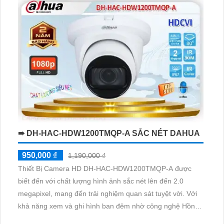
camera truyền thống khác
➠ DH-HAC-HDW1200TMQP-A SẮC NÉT DAHUA
950,000 ₫
1,190,000 ₫
Thiết Bị Camera HD DH-HAC-HDW1200TMQP-A được
biết đến với chất lượng hình ảnh sắc nét lên đến 2.0
megapixel, mang đến trải nghiệm quan sát tuyệt vời. Với
khả năng xem và ghi hình ban đêm nhờ công nghệ Hồng
Ngoại 40m. Sản phẩm này hỗ trợ các chuẩn kết nối AHD,