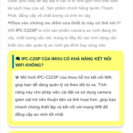
cube, phù hợp để lắp đặt ở các vị trí nhỏ gọn như trên bàn,
kệ sách hay cửa sổ. Sản phẩm chính hãng tại An Thành
Phát, đẳng cấp về chất lượng và tính tin cậy.
📢
Dựa vào những ưu điểm của thiết bị này có thể nói
IP
Wifi
IPC-C22SP
là một sản phẩm camera an ninh đáng tin
cậy, chất lượng sắc nét, trang bị đầy đủ các tính năng cần
thiết cho việc quản lý an ninh gia đình hay công việc.
🗨️ IPC-C2SP CỦA IMOU CÓ KHẢ NĂNG KẾT NỐI
WIFI KHÔNG?
💎 Mô hình IPC-C22SP của Imou hỗ trợ kết nối Wifi,
giúp bạn dễ dàng quản lý và theo dõi từ xa. Tính
năng này cho phép việc cài đặt và sử dụng camera
giám sát trở nên thuận tiện và linh hoạt hơn, giúp bạn
nhanh chóng thiết lập và kết nối với mạng Wifi để
đẳng cấp an ninh tốt nhất.