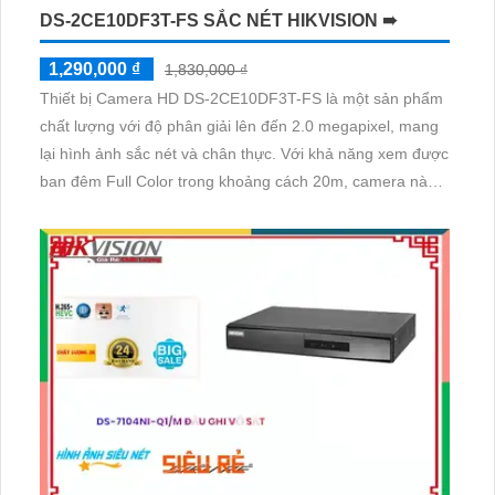
DS-2CE10DF3T-FS SẮC NÉT HIKVISION ➠
1,290,000 ₫
1,830,000 ₫
Thiết bị Camera HD DS-2CE10DF3T-FS là một sản phẩm
chất lượng với độ phân giải lên đến 2.0 megapixel, mang
lại hình ảnh sắc nét và chân thực. Với khả năng xem được
ban đêm Full Color trong khoảng cách 20m, camera này
giúp bạn quan sát mọi hoạt động vào ban đêm như ban
ngày, tiết kiệm và phù hợp