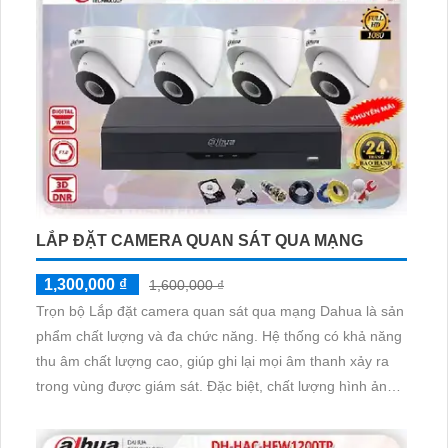
LẮP ĐẶT CAMERA QUAN SÁT QUA MẠNG
1,300,000 ₫
1,600,000 ₫
Trọn bộ Lắp đặt camera quan sát qua mạng Dahua là sản
phẩm chất lượng và đa chức năng. Hệ thống có khả năng
thu âm chất lượng cao, giúp ghi lại mọi âm thanh xảy ra
trong vùng được giám sát. Đặc biệt, chất lượng hình ảnh
của camera rất sắc nét, cho phép người dùng quan sát
mọi chi tiết một cách rõ ràng. Khả năng giám sát từ xa