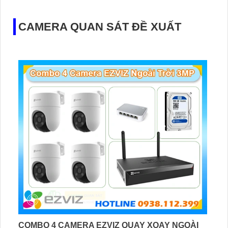
CVI, TVI, BCS, cung cấp độ bền cao hơn cùng giải pháp
giám sát hoàn hảo cho công trình ban đêm
CAMERA QUAN SÁT ĐỀ XUẤT
COMBO 4 CAMERA EZVIZ QUAY XOAY NGOÀI