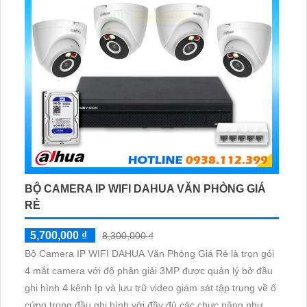
BỘ CAMERA IP WIFI DAHUA VĂN PHÒNG GIÁ
RẺ
5,700,000 ₫
8,300,000 ₫
Bộ Camera IP WIFI DAHUA Văn Phòng Giá Rẻ là trọn gói
4 mắt camera với độ phân giải 3MP được quản lý bở đầu
ghi hình 4 kênh Ip và lưu trữ video giám sát tập trung về ổ
cứng trong đầu ghi hình với đầy đủ các chưc năng như AI