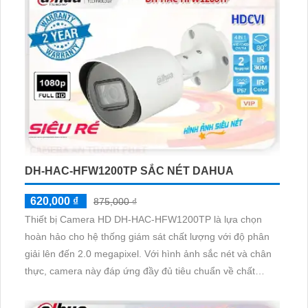
cũng là một ưu điểm đáng kể với độ ổn định cao
DH-HAC-HFW1200TP SẮC NÉT DAHUA
620,000 ₫
875,000 ₫
Thiết bị Camera HD DH-HAC-HFW1200TP là lựa chọn
hoàn hảo cho hệ thống giám sát chất lượng với độ phân
giải lên đến 2.0 megapixel. Với hình ảnh sắc nét và chân
thực, camera này đáp ứng đầy đủ tiêu chuẩn về chất
lượng hình ảnh. Khả năng quan sát ban đêm cũng được
cải thiện với hồng ngoại có thước đo lên đến 30m