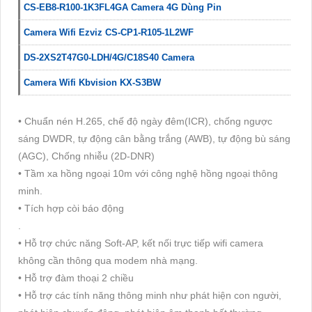
CS-EB8-R100-1K3FL4GA Camera 4G Dùng Pin
Camera Wifi Ezviz CS-CP1-R105-1L2WF
DS-2XS2T47G0-LDH/4G/C18S40 Camera
Camera Wifi Kbvision KX-S3BW
• Chuẩn nén H.265, chế độ ngày đêm(ICR), chống ngược
sáng DWDR, tự động cân bằng trắng (AWB), tự động bù sáng
(AGC), Chống nhiễu (2D-DNR)
• Tầm xa hồng ngoại 10m với công nghệ hồng ngoại thông
minh.
• Tích hợp còi báo động
.
• Hỗ trợ chức năng Soft-AP, kết nối trực tiếp wifi camera
không cần thông qua modem nhà mạng.
• Hỗ trợ đàm thoại 2 chiều
• Hỗ trợ các tính năng thông minh như phát hiện con người,