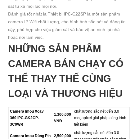
sát từ xa mọi lúc mọi nơi.
Đánh giá tốt nhất là Thiết bị
IPC-C22SP
là một sản phẩm
camera IP Wifi chất lượng, cho hình ảnh sắc nét và đáng tin
cậy, phù hợp cho việc giám sát và bảo vệ an ninh tại nhà
hoặc nơi làm việc.
NHỮNG SẢN PHẨM
CAMERA BÁN CHẠY CÓ
THỂ THAY THẾ CÙNG
LOẠI VÀ THƯƠNG HIỆU
Camera Imou Xoay
chất lượng sắc nét đến 3.0
1,300,000
360 IPC-GK2CP-
megapixel giải pháp công trình
VNĐ
3C0WR
tiết kiệm
chất lượng sắc nét đến 3.0
Camera Imou Dùng Pin
2,500,000