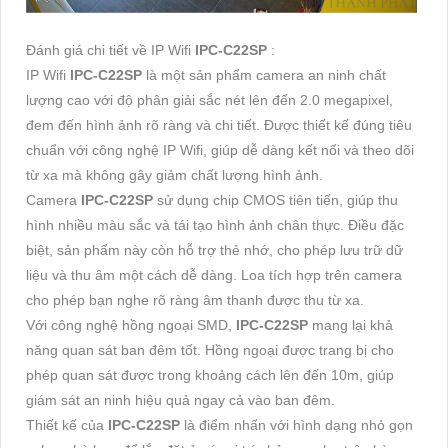
Đánh giá chi tiết về IP Wifi
IPC-C22SP
:
IP Wifi
IPC-C22SP
là một sản phẩm camera an ninh chất
lượng cao với độ phân giải sắc nét lên đến 2.0 megapixel,
đem đến hình ảnh rõ ràng và chi tiết. Được thiết kế đúng tiêu
chuẩn với công nghệ IP Wifi, giúp dễ dàng kết nối và theo dõi
từ xa mà không gây giảm chất lượng hình ảnh.
Camera
IPC-C22SP
sử dụng chip CMOS tiên tiến, giúp thu
hình nhiều màu sắc và tái tạo hình ảnh chân thực. Điều đặc
biệt, sản phẩm này còn hỗ trợ thẻ nhớ, cho phép lưu trữ dữ
liệu và thu âm một cách dễ dàng. Loa tích hợp trên camera
cho phép bạn nghe rõ ràng âm thanh được thu từ xa.
Với công nghệ hồng ngoại SMD,
IPC-C22SP
mang lại khả
năng quan sát ban đêm tốt. Hồng ngoại được trang bị cho
phép quan sát được trong khoảng cách lên đến 10m, giúp
giám sát an ninh hiệu quả ngay cả vào ban đêm.
Thiết kế của
IPC-C22SP
là điểm nhấn với hình dạng nhỏ gọn