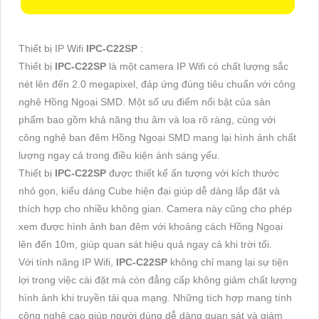
Thiết bị IP Wifi
IPC-C22SP
:
Thiết bị
IPC-C22SP
là một camera IP Wifi có chất lượng sắc
nét lên đến 2.0 megapixel, đáp ứng đúng tiêu chuẩn với công
nghệ Hồng Ngoại SMD. Một số ưu điểm nổi bật của sản
phẩm bao gồm khả năng thu âm và loa rõ ràng, cùng với
công nghệ ban đêm Hồng Ngoại SMD mang lại hình ảnh chất
lượng ngay cả trong điều kiện ánh sáng yếu.
Thiết bị
IPC-C22SP
được thiết kế ấn tượng với kích thước
nhỏ gọn, kiểu dáng Cube hiện đại giúp dễ dàng lắp đặt và
thích hợp cho nhiều không gian. Camera này cũng cho phép
xem được hình ảnh ban đêm với khoảng cách Hồng Ngoại
lên đến 10m, giúp quan sát hiệu quả ngay cả khi trời tối.
Với tính năng IP Wifi,
IPC-C22SP
không chỉ mang lại sự tiện
lợi trong việc cài đặt mà còn đẳng cấp không giảm chất lượng
hình ảnh khi truyền tải qua mạng. Những tích hợp mang tính
công nghệ cao giúp người dùng dễ dàng quan sát và giám