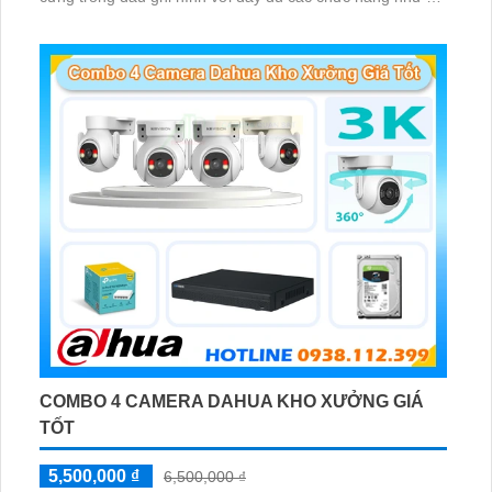
Phát hiện chuyển động, đàm thoại âm thanh 2 chiều và
giám sát có màu vào ban đêm
COMBO 4 CAMERA DAHUA KHO XƯỞNG GIÁ
TỐT
5,500,000 ₫
6,500,000 ₫