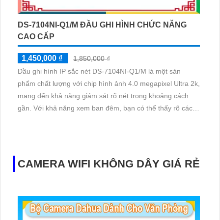
DS-7104NI-Q1/M ĐẦU GHI HÌNH CHỨC NĂNG
CAO CẤP
1,450,000 ₫
1,850,000 ₫
Đầu ghi hình IP sắc nét DS-7104NI-Q1/M là một sản
phẩm chất lượng với chip hình ảnh 4.0 megapixel Ultra 2k,
mang đến khả năng giám sát rõ nét trong khoảng cách
gần. Với khả năng xem ban đêm, bạn có thể thấy rõ các
chi tiết ngay cả khi ánh sáng yếu. Sản phẩm còn tích hợp
1 HDD để tiết kiệm công trình thông dụng
CAMERA WIFI KHÔNG DÂY GIÁ RẺ