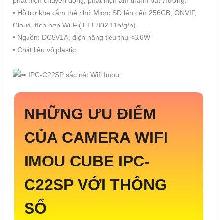
phát hiện chuyển động, phát hiện âm thanh bất thường.
• Hỗ trợ khe cắm thẻ nhớ Micro SD lên đến 256GB, ONVIF,
Cloud, tích hợp Wi-Fi(IEEE802.11b/g/n)
• Nguồn: DC5V1A, điện năng tiêu thụ <3.6W
• Chất liệu vỏ plastic.
NHỮNG ƯU ĐIỂM
CỦA CAMERA WIFI
IMOU CUBE
IPC-
C22SP
VỚI THÔNG
SỐ