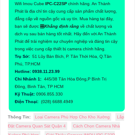
Wifi Imou Cube
IPC-C22SP
chính hãng. An Thành
Phát là địa chỉ tin cậy cung cấp sản phẩm chất lượng,
đẳng cấp về nguồn gốc và uy tín. Mua hàng tại đây,
bạn sẽ được 🎛
Khẳng định rằng
về chất lượng và
dịch vụ sau bán hàng tốt nhất. Hãy đến với An Thành
Phát để trải nghiệm sự chuyên nghiệp và đáng tin cậy
trong việc cung cấp thiết bị camera chính hãng.
Trụ Sở:
51 Lũy Bán Bích, P. Tân Thới Hòa, Q.Tân
Phú, TP.HCM
Hotline: 0938.11.23.99
Chi Nhánh 1:
445/38 Tân Hòa Đông,P Bình Trị
Đông, Bình Tân, TP HCM
Kỹ Thuật:
0906.855.330
Điện Thoại:
(028) 6688.4949
Thông Tin:
Loại Camera Phù Hợp Cho Kho Xưởng
Lắp
Đặt Camera Quan Sát Quận 4
Cách Chọn Camera Nhà
Xưởng Phù Hợp
Giới Thiệu Camera IMOU IPC-F22P