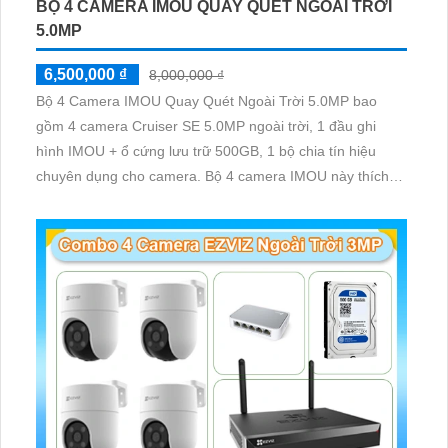
BỘ 4 CAMERA IMOU QUAY QUÉT NGOÀI TRỜI
5.0MP
6,500,000 ₫
8,000,000 ₫
Bộ 4 Camera IMOU Quay Quét Ngoài Trời 5.0MP bao
gồm 4 camera Cruiser SE 5.0MP ngoài trời, 1 đầu ghi
hình IMOU + ổ cứng lưu trữ 500GB, 1 bộ chia tín hiệu
chuyên dụng cho camera. Bộ 4 camera IMOU này thích
hợp lắp đặt cho kho hàng, nhà xưởng, khu phố và khu vực
cần giám sát ngoài trời