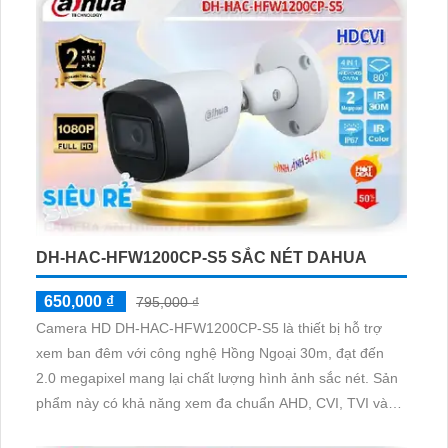
DH-HAC-HFW1200CP-S5 SẮC NÉT DAHUA
650,000 ₫
795,000 ₫
Camera HD DH-HAC-HFW1200CP-S5 là thiết bị hỗ trợ
xem ban đêm với công nghệ Hồng Ngoại 30m, đạt đến
2.0 megapixel mang lại chất lượng hình ảnh sắc nét. Sản
phẩm này có khả năng xem đa chuẩn AHD, CVI, TVI và
BCS với độ phân giải cao, vượt trội hơn so với các loại