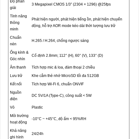
Độ phân
3 Megapixel CMOS 1/3” (2304 × 1296) @25fps
giải
Tính năng
Phát hiện người, phát hiện tiếng ồn, phát hiện chuyển
thông
động, hỗ trợ AOR mode kéo dài thời lượng lưu trữ
minh
Chuẩn
H.265 / H.264, chống ngược sáng
nén
Ống kính &
Cố định 2.8mm; 112° (H), 60° (V), 133° (D)
Góc nhìn
Âm thanh
Tích hợp mic & loa, đàm thoại 2 chiều
Lưu trữ
Khe cắm thẻ nhớ MicroSD tối đa 512GB
Kết nối
Tích hợp Wi-Fi 6, chuẩn ONVIF
Nguồn
DC 5V/1A (Type-C), công suất < 5W
điện
Vỏ
Plastic
Môi trường
-10°C ~ +45°C, độ ẩm < 95%RH
hoạt động
Khả năng
24/24h
ghi hình