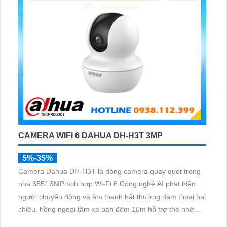
CAMERA WIFI 6 DAHUA DH-H3T 3MP
5%-35%
Camera Dahua DH-H3T là dòng camera quay quét trong
nhà 355° 3MP tích hợp Wi-Fi 6 Công nghệ AI phát hiện
người chuyển động và âm thanh bất thường đàm thoại hai
chiều, hồng ngoại tầm xa ban đêm 10m hỗ trợ thẻ nhớ
MicroSD 256GB ONVIF và điều khiển từ xa qua ứng dụng