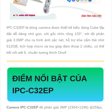
IPC-C32EP là dòng camera được thiết kế kiểu dáng Cube lắp
đặt dễ dàng nhỏ gọn, với gốc nhìn rộng 133°, với độ phân
giải 3.0MP cho ra hình ảnh sắc nét, hỗ trợ khe cắm thẻ nhớ
512GB, tích hợp micro và loa giúp đàm thoại 2 chiều, có thể
kết nối wifi 6, chuẩn tương thích Onvif
ĐIỂM NỔI BẬT CỦA
IPC-C32EP
Camera IPC-C32EP
độ phân giải 3MP (2304×1296) @25fps,