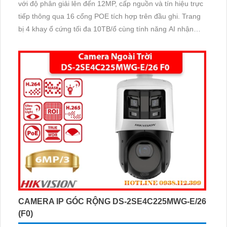
với độ phân giải lên đến 12MP, cấp nguồn và tín hiệu trực
tiếp thông qua 16 cổng POE tích hợp trên đầu ghi. Trang
bị 4 khay ổ cứng tối đa 10TB/ổ cùng tính năng AI nhận
diện khuôn mặt và phát hiện người/phương tiện.
CAMERA IP GÓC RỘNG DS-2SE4C225MWG-E/26
(F0)