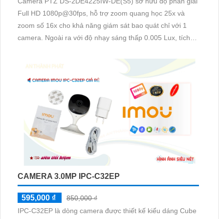
Camera PTZ DS-2DE4225IW-DE(S5) sở hữu độ phân giải
Full HD 1080p@30fps, hỗ trợ zoom quang học 25x và
zoom số 16x cho khả năng giám sát bao quát chỉ với 1
camera. Ngoài ra với độ nhạy sáng thấp 0.005 Lux, tích
hợp hồng ngoại 100m, nguồn cấp 12VDC & PoE (802.
3at) giúp ổn định hình ảnh trong điều kiện ánh sáng yếu
CAMERA 3.0MP IPC-C32EP
595,000 ₫
850,000 ₫
IPC-C32EP là dòng camera được thiết kế kiểu dáng Cube