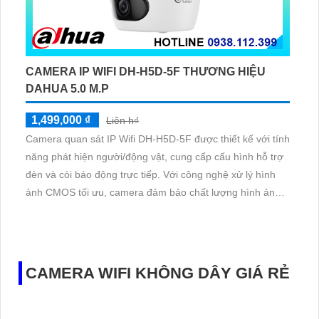
CAMERA IP WIFI DH-H5D-5F THƯƠNG HIỆU
DAHUA 5.0 M.P
1,499,000 ₫
Liên h₫
Camera quan sát IP Wifi DH-H5D-5F được thiết kế với tính
năng phát hiện người/động vật, cung cấp cấu hình hỗ trợ
đèn và còi báo động trực tiếp. Với công nghệ xử lý hình
ảnh CMOS tối ưu, camera đảm bảo chất lượng hình ảnh
đẹp, giám sát ban đêm Full Color trong khoảng cách
30m.0 megapixel
CAMERA WIFI KHÔNG DÂY GIÁ RẺ