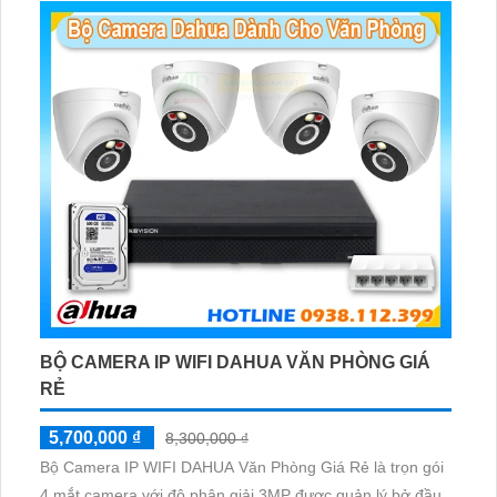
BỘ CAMERA IP WIFI DAHUA VĂN PHÒNG GIÁ
RẺ
5,700,000 ₫
8,300,000 ₫
Bộ Camera IP WIFI DAHUA Văn Phòng Giá Rẻ là trọn gói
4 mắt camera với độ phân giải 3MP được quản lý bở đầu