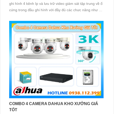
ghi hình 4 kênh Ip và lưu trữ video giám sát tập trung về ổ
cứng trong đầu ghi hình với đầy đủ các chưc năng như AI
Phát hiện chuyển động, đàm thoại âm thanh 2 chiều và
giám sát có màu vào ban đêm
COMBO 4 CAMERA DAHUA KHO XƯỞNG GIÁ
TỐT