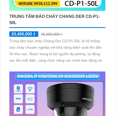
TRUNG TÂM BÁO CHÁY CHANG DER CD-P1-
50L
20,400,000 ₫
25,500,000 ₫
Trung tâm báo cháy Chang Der CD-P1-50L là hệ thống
báo cháy chuyên nghiệp với khả năng kiểm soát lên đến
50 khu vực. Được trang bị bộ nguồn dự phòng, tự động
sạc khi mất điện, cùng chức năng xác minh báo động và
tự kiểm tra tín hiệu, giúp đảm bảo hoạt động ổn định và
giảm thiểu báo động giả, bảo vệ an toàn tối ưu.