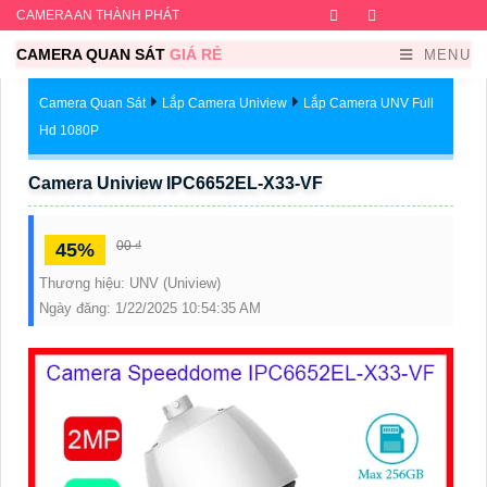
CAMERA AN THÀNH PHÁT
Facebook
Twitter
Instagram
Dribb
CAMERA QUAN SÁT
GIÁ RẺ
MENU
Camera Quan Sát
Lắp Camera Uniview
Lắp Camera UNV Full
Hd 1080P
Camera Uniview IPC6652EL-X33-VF
00 ₫
45%
Thương hiệu:
UNV (Uniview)
Ngày đăng:
1/22/2025 10:54:35 AM