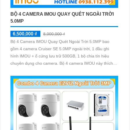
BỘ 4 CAMERA IMOU QUAY QUÉT NGOÀI TRỜI
5.0MP
6,500,000 ₫
8,000,000 ₫
Bộ 4 Camera IMOU Quay Quét Ngoài Trời 5.0MP bao
gồm 4 camera Cruiser SE 5.0MP ngoài trời, 1 đầu ghi
hình IMOU + ổ cứng lưu trữ 500GB, 1 bộ chia tín hiệu
chuyên dụng cho camera. Bộ 4 camera IMOU này thích
hợp lắp đặt cho kho hàng, nhà xưởng, khu phố và khu vực
cần giám sát ngoài trời