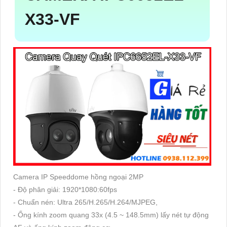
X33-VF
Camera IP Speeddome hồng ngoại 2MP
- Độ phân giải: 1920*1080:60fps
- Chuẩn nén: Ultra 265/H.265/H.264/MJPEG,
- Ống kính zoom quang 33x (4.5 ~ 148.5mm) lấy nét tự động