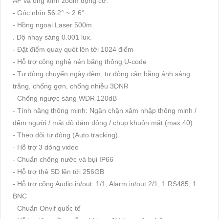
AF và ống kính zoom động cơ.
- Góc nhìn 56.2° ~ 2.6°
- Hồng ngoại Laser 500m
. Độ nhạy sáng 0.001 lux.
- Đặt điểm quay quét lên tới 1024 điểm
- Hỗ trợ công nghệ nén băng thông U-code
- Tự động chuyển ngày đêm, tự động cân bằng ánh sáng
trắng, chống gợn, chống nhiễu 3DNR
- Chống ngược sáng WDR 120dB
- Tính năng thông minh: Ngăn chặn xâm nhập thông minh /
đếm người / mật độ đám đông / chụp khuôn mặt (max 40)
- Theo dõi tự động (Auto tracking)
- Hỗ trợ 3 dòng video
- Chuẩn chống nước và bụi IP66
- Hỗ trợ thẻ SD lên tới 256GB
- Hỗ trợ cổng Audio in/out: 1/1, Alarm in/out 2/1, 1 RS485, 1
BNC
- Chuẩn Onvif quốc tế