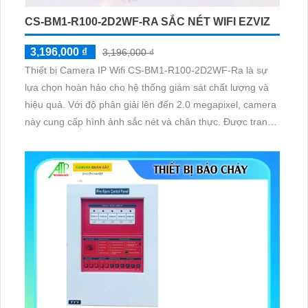
CS-BM1-R100-2D2WF-RA SẮC NÉT WIFI EZVIZ
3,196,000 ₫
3,196,000 ₫
Thiết bị Camera IP Wifi CS-BM1-R100-2D2WF-Ra là sự
lựa chọn hoàn hảo cho hệ thống giám sát chất lượng và
hiệu quả. Với độ phân giải lên đến 2.0 megapixel, camera
này cung cấp hình ảnh sắc nét và chân thực. Được trang
bị công nghệ IP Wifi, bạn có thể dễ dàng xem hình ảnh từ
xa mà không loại bỏ chất lượng