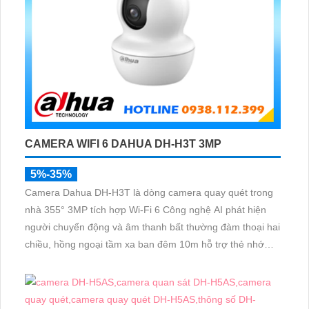
CAMERA WIFI 6 DAHUA DH-H3T 3MP
5%-35%
Camera Dahua DH-H3T là dòng camera quay quét trong
nhà 355° 3MP tích hợp Wi-Fi 6 Công nghệ AI phát hiện
người chuyển động và âm thanh bất thường đàm thoại hai
chiều, hồng ngoại tầm xa ban đêm 10m hỗ trợ thẻ nhớ
MicroSD 256GB ONVIF và điều khiển từ xa qua ứng dụng
DMSS