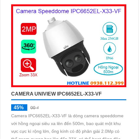
CAMERA UNIVIEW IPC6652EL-X33-VF
45%
00 ₫
Camera IPC6652EL-X33-VF là dòng camera speeddome
với hồng ngoại siêu xa lên đến 500m, bao quát một khu
vực cực kì rộng lớn, ống kính có độ phân giải 2.0Mp có