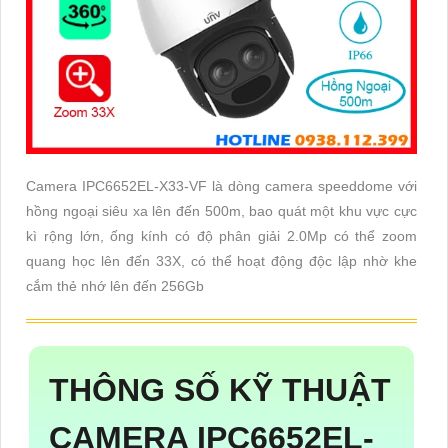
Camera IPC6652EL-X33-VF là dòng camera speeddome với
hồng ngoại siêu xa lên đến 500m, bao quát một khu vực cực
kì rộng lớn, ống kính có độ phân giải 2.0Mp có thể zoom
quang học lên đến 33X, có thể hoạt động độc lập nhờ khe
cắm thẻ nhớ lên đến 256Gb
THÔNG SỐ KỸ THUẬT
CAMERA IPC6652EL-