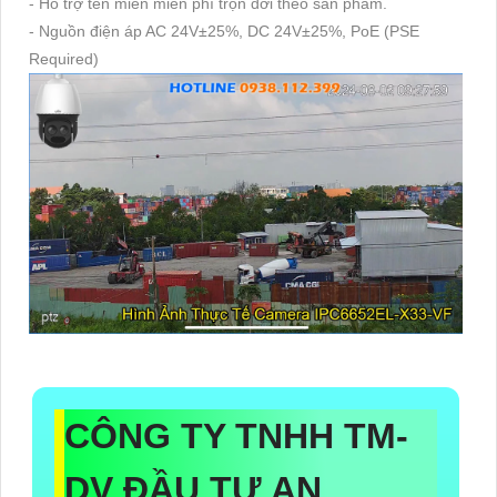
- Hỗ trợ tên miền miễn phí trọn đời theo sản phẩm.
- Nguồn điện áp AC 24V±25%, DC 24V±25%, PoE (PSE
Required)
CÔNG TY TNHH TM-
DV ĐẦU TƯ AN