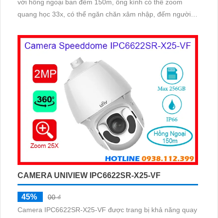
với hồng ngoại ban đêm 150m, ống kính có thể zoom
quang học 33x, có thể ngăn chăn xâm nhập, đếm người,
chụp khuôn mặt, chuẩn nén hình ảnh
Ultra265/H.265/H.264
CAMERA UNIVIEW IPC6622SR-X25-VF
45%
00 ₫
Camera IPC6622SR-X25-VF được trang bị khả năng quay