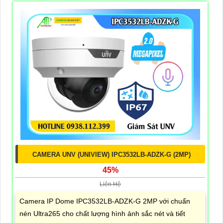
CAMERA UNV (UNIVIEW) IPC3532LB-ADZK-G (2MP)
45%
Liên Hệ
Camera IP Dome IPC3532LB-ADZK-G 2MP với chuẩn
nén Ultra265 cho chất lượng hình ảnh sắc nét và tiết