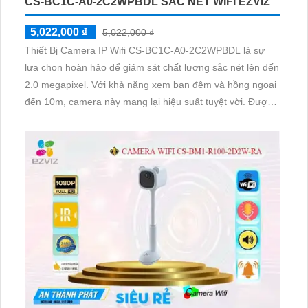
CS-BC1C-A0-2C2WPBDL SẮC NÉT WIFI EZVIZ
5,022,000 ₫
5,022,000 ₫
Thiết Bị Camera IP Wifi CS-BC1C-A0-2C2WPBDL là sự
lựa chọn hoàn hảo để giám sát chất lượng sắc nét lên đến
2.0 megapixel. Với khả năng xem ban đêm và hồng ngoại
đến 10m, camera này mang lại hiệu suất tuyệt vời. Được
trang bị công nghệ IP Wifi, không bị giảm chất lượng,
đáng tin cậy