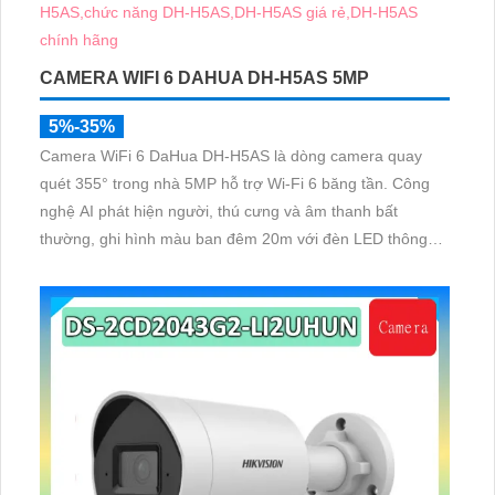
CAMERA WIFI 6 DAHUA DH-H5AS 5MP
5%-35%
Camera WiFi 6 DaHua DH-H5AS là dòng camera quay
quét 355° trong nhà 5MP hỗ trợ Wi-Fi 6 băng tần. Công
nghệ AI phát hiện người, thú cưng và âm thanh bất
thường, ghi hình màu ban đêm 20m với đèn LED thông
minh 10m, hỗ trợ thẻ nhớ 256GB và quản lý từ xa qua
ứng dụng DMSS,