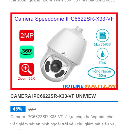
thể zoom quang học lên đến 33X, có thể hoạt động độc
lập nhờ khe cắm thẻ nhớ lên đến 256Gb
CAMERA IPC6622SR-X33-VF UNIVIEW
45%
00 ₫
Camera IPC6622SR-X33-VF là lựa chọn hoàng hảo cho
việc giám sát an ninh ngoài trời yêu cầu giám sát siêu xa,