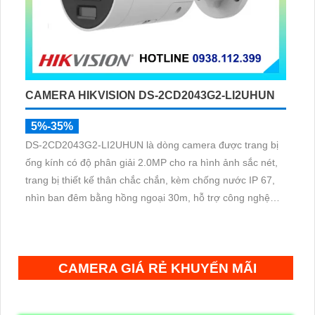
CAMERA HIKVISION DS-2CD2043G2-LI2UHUN
5%-35%
DS-2CD2043G2-LI2UHUN là dòng camera được trang bị
ống kính có độ phân giải 2.0MP cho ra hình ảnh sắc nét,
trang bị thiết kế thân chắc chắn, kèm chống nước IP 67,
nhìn ban đêm bằng hồng ngoại 30m, hỗ trợ công nghệ
Poe, chuẩn nén H.265+ giúp tiết kiệm lưu trữ
CAMERA GIÁ RẺ KHUYẾN MÃI