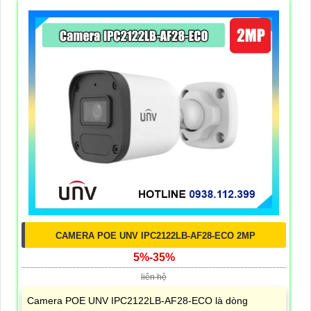
CAMERA POE UNV IPC2122LB-AF28-ECO 2MP
5%-35%
liên hệ
Camera POE UNV IPC2122LB-AF28-ECO là dòng