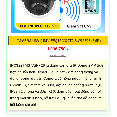
CAMERA UNV (UNIVIEW) IPC322TAI3-VSPF28 (2MP)
1,036,750 ₫
1,595,000 ₫
IPC322TAI3-VSPF28 là dòng camera IP Dome 2MP tích
hợp chuẩn nén Ultra265 giúp tiết kiệm băng thông và
dung lượng lưu trữ. Camera có hồng ngoại thông minh
(Smart IR) với tầm xa 30m, đạt chuẩn chống nước, bụi
IP67 và chống va đập IK10, đảm bảo hoạt động bền bỉ
trong mọi điều kiện, hỗ trợ PoE giúp lắp đặt dễ dàng và
tiết kiệm chi phí.