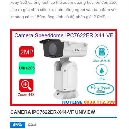
xoay 360 và ống kính có thể zoom quang học lên đén 25X
cho ra góc nhìn siêu xa, nhìn hồng ngoại vào ban đêm với
khoảng cách 150m, ống kính có độ phân giải 2.0MP,
chống ngược sáng WDR 120db
CAMERA IPC7622ER-X44-VF UNIVIEW
45%
00 ₫