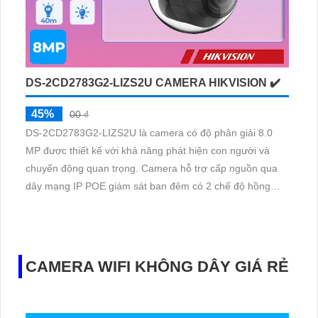
DS-2CD2783G2-LIZS2U CAMERA HIKVISION ✔️
45%
00 ₫
DS-2CD2783G2-LIZS2U là camera có độ phân giải 8.0
MP được thiết kế với khả năng phát hiện con người và
chuyển động quan trọng. Camera hỗ trợ cấp nguồn qua
dây mạng IP POE giám sát ban đêm có 2 chế độ hồng
ngoại và LED trợ sáng khi giám sát ban đêm
CAMERA WIFI KHÔNG DÂY GIÁ RẺ