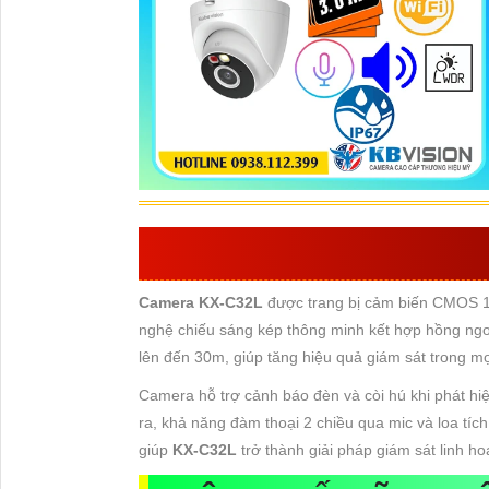
VÀI NÉT ĐÁNG CHÚ
Camera KX-C32L
được trang bị cảm biến CMOS 1/
nghệ chiếu sáng kép thông minh kết hợp hồng ng
lên đến 30m, giúp tăng hiệu quả giám sát trong mọ
Camera hỗ trợ cảnh báo đèn và còi hú khi phát h
ra, khả năng đàm thoại 2 chiều qua mic và loa tíc
giúp
KX-C32L
trở thành giải pháp giám sát linh ho