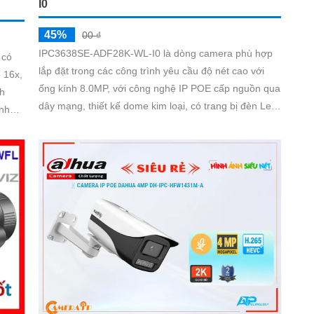
I0
45%
00 ₫
IPC3638SE-ADF28K-WL-I0 là dòng camera phù hợp
 có
lắp đặt trong các công trình yêu cầu độ nét cao với
 16x,
ống kính 8.0MP, với công nghệ IP POE cấp nguồn qua
dây mạng, thiết kế dome kim loại, có trang bị đèn LeD
 nhận
trợ sáng nhìn có màu vào ban đêm 30, ban ngày có
 hỗ
công nghệ chống ngược sáng WDR 120db