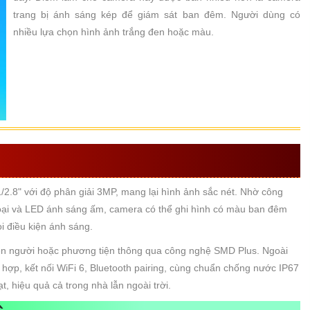
trang bị ánh sáng kép để giám sát ban đêm. Người dùng có
nhiều lựa chọn hình ảnh trắng đen hoặc màu.
 Ý CỦA CAMERA KX-C32L
2.8" với độ phân giải 3MP, mang lại hình ảnh sắc nét. Nhờ công
oại và LED ánh sáng ấm, camera có thể ghi hình có màu ban đêm
i điều kiện ánh sáng.
iện người hoặc phương tiện thông qua công nghệ SMD Plus. Ngoài
h hợp, kết nối WiFi 6, Bluetooth pairing, cùng chuẩn chống nước IP67
ạt, hiệu quả cả trong nhà lẫn ngoài trời.