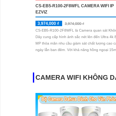
CS-EB5-R100-2F8WFL CAMERA WIFI IP
EZVIZ
3,974,000 ₫
3,974,000 ₫
CS-EB5-R100-2F8WFL là Camera quan sát Khô
Dây cung cấp hình ảnh sắc nét lên đến Ultra 4k 
MP thỏa mãn nhu cầu giám sát chất lượng cao c
ngày lẫn ban đêm. Với khả năng hồng ngoại 15m đây
là camera bullet ngoài trời với thân Plastic hỗ trợ
nối Wifi Camera còn có chức năng ưu việt với
microphone và loa chất lượng.
CAMERA WIFI KHÔNG D