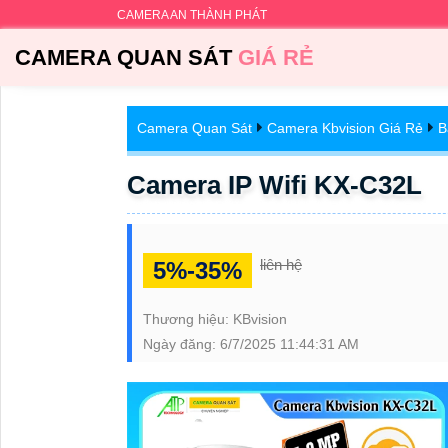
CAMERA AN THÀNH PHÁT
CAMERA QUAN SÁT
GIÁ RẺ
Camera Quan Sát
Camera Kbvision Giá Rẻ
B
Camera IP Wifi KX-C32L
liên hệ
5%-35%
Thương hiệu:
KBvision
Ngày đăng:
6/7/2025 11:44:31 AM