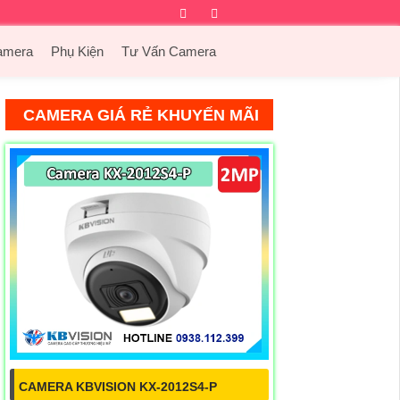
Facebook
Twitter
Instagram
Dribbble
amera
Phụ Kiện
Tư Vấn Camera
CAMERA GIÁ RẺ KHUYẾN MÃI
CAMERA KBVISION KX-2012S4-P