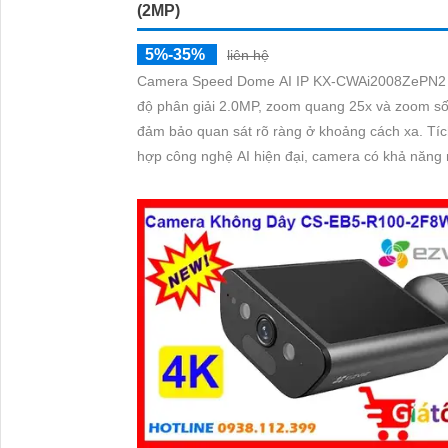
(2MP)
5%-35%
liên hệ
Camera Speed Dome AI IP KX-CWAi2008ZePN2
độ phân giải 2.0MP, zoom quang 25x và zoom số
đảm bảo quan sát rõ ràng ở khoảng cách xa. Tích
hợp công nghệ AI hiện đại, camera có khả năng
diện người, phương tiện, phát hiện khuôn mặt và
trợ thẻ nhớ MicroSD lên đến 512GB