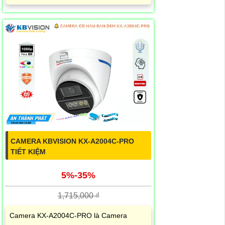
CAMERA KBVISION KX-A2004C-PRO
TIẾT KIỆM
5%-35%
1,715,000 ₫
Camera KX-A2004C-PRO là Camera