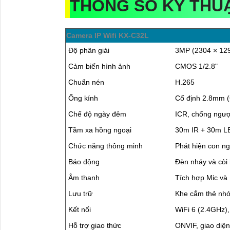
THÔNG SỐ KỸ THUẬ
Camera IP Wifi KX-C32L
Độ phân giải
3MP (2304 × 129
Cảm biến hình ảnh
CMOS 1/2.8"
Chuẩn nén
H.265
Ống kính
Cố định 2.8mm (
Chế độ ngày đêm
ICR, chống ngư
Tầm xa hồng ngoại
30m IR + 30m LE
Chức năng thông minh
Phát hiện con ng
Báo động
Đèn nháy và còi
Âm thanh
Tích hợp Mic và 
Lưu trữ
Khe cắm thẻ nh
Kết nối
WiFi 6 (2.4GHz),
Hỗ trợ giao thức
ONVIF, giao diện