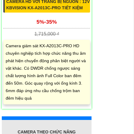
CAMERA HD VỚI TRANG BỊ NGUỒN : 12V
KBVISION KX-A2013C-PRO TIẾT KIỆM
5%-35%
1,715,000 ₫
Camera giám sát KX-A2013C-PRO HD
chuyên nghiệp tích hợp chức năng thu âm
phát hiện chuyển động phân biệt người và
vật khác. Có DWDR chống ngược sáng
chất lượng hình ảnh Full Color ban đêm
đến 50m. Góc quay rộng với ống kính 3.
6mm đáp ứng nhu cầu chống trộm ban
đêm hiệu quả
CAMERA THEO CHỨC NĂNG