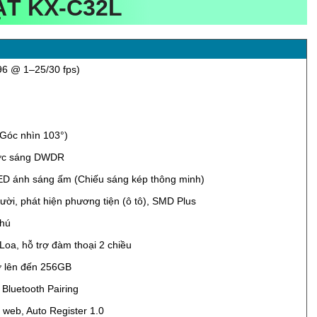
T KX-C32L
6 @ 1–25/30 fps)
Góc nhìn 103°)
ợc sáng DWDR
D ánh sáng ấm (Chiếu sáng kép thông minh)
ười, phát hiện phương tiện (ô tô), SMD Plus
 hú
Loa, hỗ trợ đàm thoại 2 chiều
ớ lên đến 256GB
 Bluetooth Pairing
 web, Auto Register 1.0