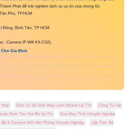
 Thành Phát để trải nghiệm dịch vụ uy tín của chúng tôi.
Q.Tân Phú, TP.HCM
rị Đông, Bình Tân, TP HCM
o : Camera IP Wifi KX-C32L
 Cho Gia Đình
ù Hợp
Dịch Vụ Vệ Sinh Máy Lạnh Nhanh Uy Tín
Công Ty Lắp
uận Bình Tân Giá Rẻ Uy Tín
Sửa Máy Tính Chuyên Nghiệp
Bộ 4 Camera Wifi Văn Phòng Chuyên Nghiệp
Lắp Trọn Bộ