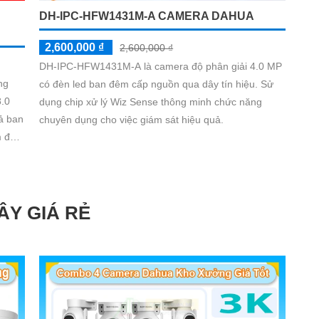
DH-IPC-HFW1431M-A CAMERA DAHUA
2,600,000 ₫
2,600,000 ₫
DH-IPC-HFW1431M-A là camera độ phân giải 4.0 MP
ng
có đèn led ban đêm cấp nguồn qua dây tín hiệu. Sử
8.0
dụng chip xử lý Wiz Sense thông minh chức năng
ả ban
chuyên dụng cho việc giám sát hiệu quả.
 kết
ÂY GIÁ RẺ