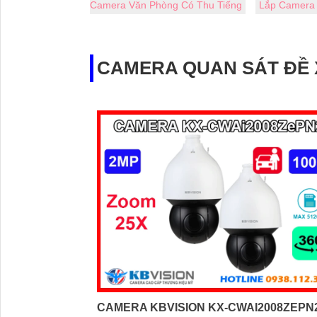
Camera Văn Phòng Có Thu Tiếng
Lắp Camera
CAMERA QUAN SÁT ĐỀ
CAMERA KBVISION KX-CWAI2008ZEPN