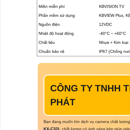
Miền miễn phí
KBVISION.TV
Phần mềm sử dụng
KBVIEW Plus, K
Nguồn điện
12VDC
Nhiệt độ hoạt động
-40°C ~ +60°C
Chất liệu
Nhựa + Kim loại
Chuẩn bảo vệ
IP67 (Chống nướ
CÔNG TY TNHH T
PHÁT
Bạn đang muốn tìm dịch vụ camera chất lượn
KX-C32L
chất lượng có ánh sáng kép giúp giá