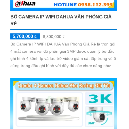
BỘ CAMERA IP WIFI DAHUA VĂN PHÒNG GIÁ
RẺ
5,700,000 ₫
8,300,000 ₫
Bộ Camera IP WIFI DAHUA Văn Phòng Giá Rẻ là trọn gói
4 mắt camera với độ phân giải 3MP được quản lý bở đầu
ghi hình 4 kênh Ip và lưu trữ video giám sát tập trung về ổ
cứng trong đầu ghi hình với đầy đủ các chưc năng như AI
Phát hiện chuyển động, đàm thoại âm thanh 2 chiều và
giám sát có màu vào ban đêm