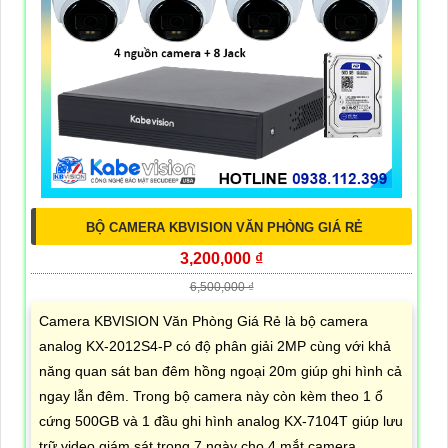
BỘ CAMERA KBVISION VĂN PHÒNG GIÁ RẺ
3,200,000 ₫
6,500,000 ₫
Camera KBVISION Văn Phòng Giá Rẻ là bộ camera
analog KX-2012S4-P có độ phân giải 2MP cùng với khả
năng quan sát ban đêm hồng ngoại 20m giúp ghi hình cả
ngay lẫn đêm. Trong bộ camera này còn kèm theo 1 ổ
cứng 500GB và 1 đầu ghi hình analog KX-7104T giúp lưu
trữ video giám sát trong 7 ngày cho 4 mắt camera