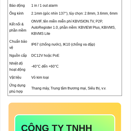
Báo động
1 in / 1 out alarm
Ống kính
2.1mm (góc nhìn 137°), tùy chọn: 2.8mm, 3.6mm, 6mm
ONVIF, tên miền miễn phí KBVISION.TV, P2P,
Kết nối &
AutoRegister 1.0, phần mềm: KBVIEW Plus, KBiVMS,
phần mềm
KBVMS Lite
Chuẩn bảo
IP67 (chống nước), IK10 (chống va đập)
vệ
Nguồn cấp
DC12V hoặc PoE
Nhiệt độ
-40°C đến +60°C
hoạt động
Vật liệu
Vỏ kim loại
Ứng dụng
Thang máy, Trung tâm thương mại, Siêu thị, v.v.
phù hợp
CÔNG TY TNHH