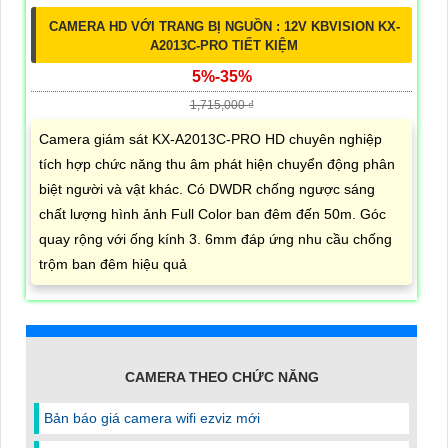
CAMERA HD VỚI TRANG BỊ NGUỒN : 12V KBVISION KX-
A2013C-PRO TIẾT KIỆM
5%-35%
1,715,000 ₫
Camera giám sát KX-A2013C-PRO HD chuyên nghiệp
tích hợp chức năng thu âm phát hiện chuyển động phân
biệt người và vật khác. Có DWDR chống ngược sáng
chất lượng hình ảnh Full Color ban đêm đến 50m. Góc
quay rộng với ống kính 3. 6mm đáp ứng nhu cầu chống
trộm ban đêm hiệu quả
CAMERA THEO CHỨC NĂNG
Bản báo giá camera wifi ezviz mới