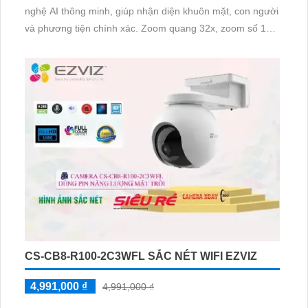
nghệ AI thông minh, giúp nhận diện khuôn mặt, con người
và phương tiện chính xác. Zoom quang 32x, zoom số 16x
mang đến hình ảnh rõ nét ngay cả từ khoảng cách xa
CS-CB8-R100-2C3WFL SẮC NÉT WIFI EZVIZ
4,991,000 ₫
4,991,000 ₫