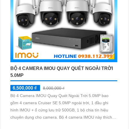
BỘ 4 CAMERA IMOU QUAY QUÉT NGOÀI TRỜI
5.0MP
6,500,000 ₫
8,000,000 ₫
Bộ 4 Camera IMOU Quay Quét Ngoài Trời 5.0MP bao
gồm 4 camera Cruiser SE 5.0MP ngoài trời, 1 đầu ghi
hình IMOU + ổ cứng lưu trữ 500GB, 1 bộ chia tín hiệu
chuyên dụng cho camera. Bộ 4 camera IMOU này thích
hợp lắp đặt cho kho hàng, nhà xưởng, khu phố và khu vực