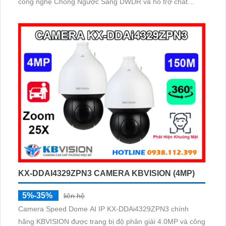
công nghệ Chống Ngược Sáng DWDR và hỗ trợ chất
lượng hình ảnh ban đêm Full Color lên đến 30m, báo
động còi đèn chủ động.
KX-DDAI4329ZPN3 CAMERA KBVISION (4MP)
5%-35%
liên hệ
Camera Speed Dome AI IP KX-DDAi4329ZPN3 chính
hãng KBVISION được trang bị độ phân giải 4.0MP và công