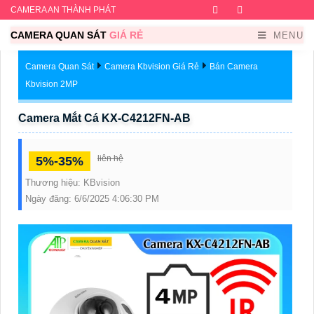
CAMERA AN THÀNH PHÁT
Facebook
Twitter
Instagram
Dribb
CAMERA QUAN SÁT
GIÁ RẺ
MENU
Camera Quan Sát
Camera Kbvision Giá Rẻ
Bán Camera
Kbvision 2MP
Camera Mắt Cá KX-C4212FN-AB
liên hệ
5%-35%
Thương hiệu:
KBvision
Ngày đăng:
6/6/2025 4:06:30 PM