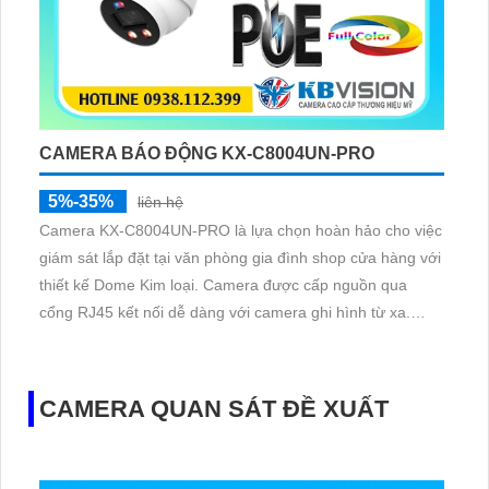
CAMERA BÁO ĐỘNG KX-C8004UN-PRO
5%-35%
liên hệ
Camera KX-C8004UN-PRO là lựa chọn hoàn hảo cho việc
giám sát lắp đặt tại văn phòng gia đình shop cửa hàng với
thiết kế Dome Kim loại. Camera được cấp nguồn qua
cổng RJ45 kết nối dễ dàng với camera ghi hình từ xa.
Chất lượng hình ảnh sắc nét với công nghệ IP POE cấp
nguồn qua dây mạng
CAMERA QUAN SÁT ĐỀ XUẤT