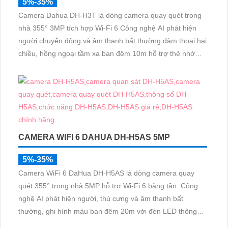
5%-35%
Camera Dahua DH-H3T là dòng camera quay quét trong
nhà 355° 3MP tích hợp Wi-Fi 6 Công nghệ AI phát hiện
người chuyển động và âm thanh bất thường đàm thoại hai
chiều, hồng ngoại tầm xa ban đêm 10m hỗ trợ thẻ nhớ
MicroSD 256GB ONVIF và điều khiển từ xa qua ứng dụng
DMSS
CAMERA WIFI 6 DAHUA DH-H5AS 5MP
5%-35%
Camera WiFi 6 DaHua DH-H5AS là dòng camera quay
quét 355° trong nhà 5MP hỗ trợ Wi-Fi 6 băng tần. Công
nghệ AI phát hiện người, thú cưng và âm thanh bất
thường, ghi hình màu ban đêm 20m với đèn LED thông
minh 10m, hỗ trợ thẻ nhớ 256GB và quản lý từ xa qua