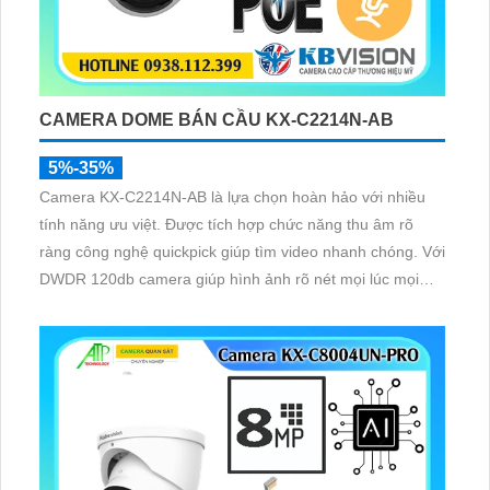
CAMERA DOME BÁN CẦU KX-C2214N-AB
5%-35%
Camera KX-C2214N-AB là lựa chọn hoàn hảo với nhiều
tính năng ưu việt. Được tích hợp chức năng thu âm rõ
ràng công nghệ quickpick giúp tìm video nhanh chóng. Với
DWDR 120db camera giúp hình ảnh rõ nét mọi lúc mọi
nơi. Cảm biến video CMOS hiện đại cho hình ảnh màu
sắc đẹp tươi