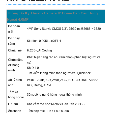
Thông Số Kỹ Thuật - Camera IP Dome Bán Cầu Hồng
Ngoại 4.0MP
Độ phân
4MP Sony Starvis CMOS 1/3”, 25/30fps@2688 × 1520
giải
Độ nhạy
Starlight 0.005Lux@F1.4
sáng
Chuẩn nén
H.265+, AI Coding
Phát hiện hàng rào ảo, xâm nhập (phân biệt người và
Chức năng
xe)
AI thông
SMD 4.0
minh
Tìm kiếm thông minh theo người/xe, QuickPick
Xử lý hình
WDR 120dB, ICR, AWB, AGC, BLC, 3D DNR, AI SSA,
ảnh
ROI, Defog, AFSA
Tầm xa
30m, công nghệ hồng ngoại thông minh
hồng ngoại
Lưu trữ
Khe cắm thẻ nhớ MicroSD lên đến 256GB
Âm thanh
Tích hợp mic, 1 in / 1 out audio