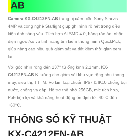
AB
Camera KX-C4212FN-AB
trang bị cảm biến Sony Starvis
4MP và công nghệ Starlight giúp ghi hình rõ nét trong điều
kiện ánh sáng yếu. Tích hợp AI SMD 4.0, hàng rào ảo, nhận
diện người/xe và tính năng tìm kiếm thông minh QuickPick,
giúp nâng cao hiệu quả giám sát và tiết kiệm thời gian xem
lại.
Với góc nhìn rộng đến 137° từ ống kính 2.1mm,
KX-
C4212FN-AB
lý tưởng cho giám sát khu vực rộng như thang
máy, siêu thị, TTTM. Vỏ kim loại chuẩn IP67 & IK10 chống bụi
nước, chống va đập. Hỗ trợ thẻ nhớ 256GB, mic tích hợp,
PoE tiện lợi và khả năng hoạt động ổn định từ -40°C đến
+60°C.
THÔNG SỐ KỸ THUẬT
KX-C4212FN-AB