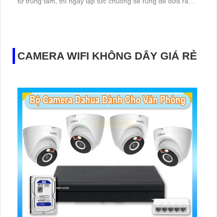
từ trung tâm, thì ngay lập tức chuông sẽ rung để đưa ra
cảnh báo
CAMERA WIFI KHÔNG DÂY GIÁ RẺ