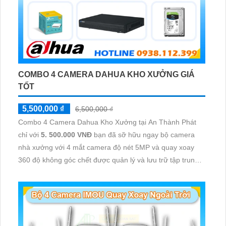
COMBO 4 CAMERA DAHUA KHO XƯỞNG GIÁ
TỐT
5,500,000 ₫
6,500,000 ₫
Combo 4 Camera Dahua Kho Xưởng tại An Thành Phát
chỉ với
5. 500.000 VNĐ
bạn đã sỡ hữu ngay bộ camera
nhà xưởng với 4 mắt camera độ nét 5MP và quay xoay
360 độ không góc chết được quản lý và lưu trữ tập trung
về đầu ghi hình ổ cứng hỗ trợ xem qua tivi