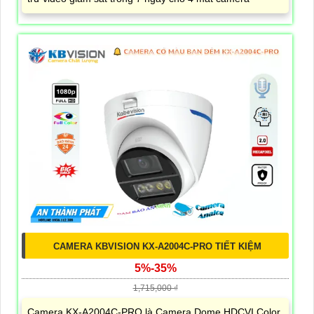
CAMERA KBVISION KX-A2004C-PRO TIẾT KIỆM
5%-35%
1,715,000 ₫
Camera KX-A2004C-PRO là Camera Dome HDCVI Color