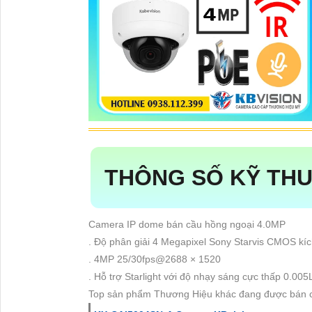
THÔNG SỐ KỸ THU
Camera IP dome bán cầu hồng ngoại 4.0MP
. Độ phân giải 4 Megapixel Sony Starvis CMOS kíc
. 4MP 25/30fps@2688 × 1520
. Hỗ trợ Starlight với độ nhạy sáng cực thấp 0.00
Top sản phẩm Thương Hiệu khác đang được bán 