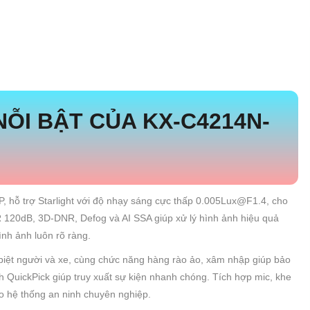
ỖI BẬT CỦA KX-C4214N-
, hỗ trợ Starlight với độ nhạy sáng cực thấp 0.005Lux@F1.4, cho
R 120dB, 3D-DNR, Defog và AI SSA giúp xử lý hình ảnh hiệu quả
nh ảnh luôn rõ ràng.
iệt người và xe, cùng chức năng hàng rào ảo, xâm nhập giúp bảo
h QuickPick giúp truy xuất sự kiện nhanh chóng. Tích hợp mic, khe
o hệ thống an ninh chuyên nghiệp.