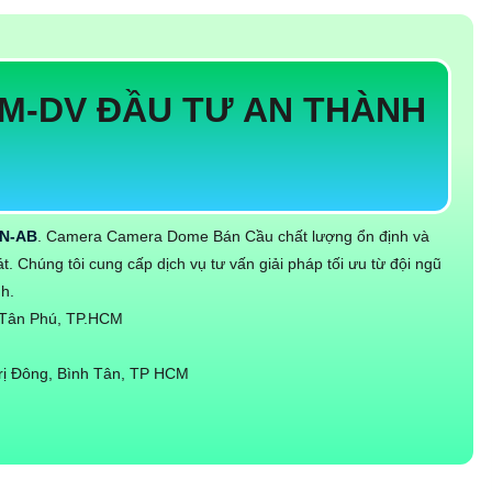
M-DV ĐẦU TƯ AN THÀNH
4N-AB
. Camera Camera Dome Bán Cầu chất lượng ổn định và
t. Chúng tôi cung cấp dịch vụ tư vấn giải pháp tối ưu từ đội ngũ
nh.
Q.Tân Phú, TP.HCM
rị Đông, Bình Tân, TP HCM