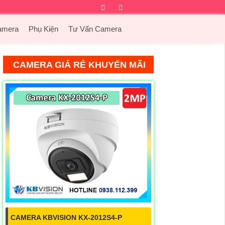
Facebook
Twitter
Instagram
Dribbble
amera
Phụ Kiện
Tư Vấn Camera
CAMERA GIÁ RẺ KHUYẾN MÃI
CAMERA KBVISION KX-2012S4-P