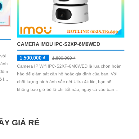
CAMERA IMOU IPC-S2XP-6M0WED
với
1,500,000 ₫
1,800,000 ₫
 ảnh
Camera IP Wifi IPC-S2XP-6M0WED là lựa chọn hoàn
hảo để giám sát căn hộ hoặc gia đình của bạn. Với
ỏ lỡ
chất lượng hình ảnh sắc nét Ultra 4k lite, bạn sẽ
không bao giờ bỏ lỡ chi tiết nào, ngay cả vào ban
ảo
đêm. Khả năng xem Full Color 20m trong điều kiện
ánh sáng thấp giúp bạn tiết kiệm thời gian và nhận
diện dễ dàng
ÂY GIÁ RẺ