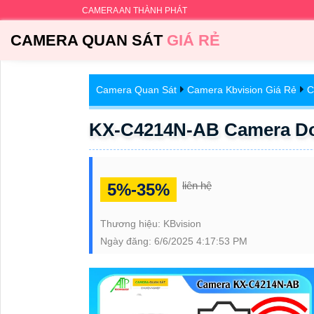
CAMERA AN THÀNH PHÁT
CAMERA QUAN SÁT
GIÁ RẺ
Camera Quan Sát
Camera Kbvision Giá Rẻ
C
KX-C4214N-AB Camera D
liên hệ
5%-35%
Thương hiệu:
KBvision
Ngày đăng:
6/6/2025 4:17:53 PM