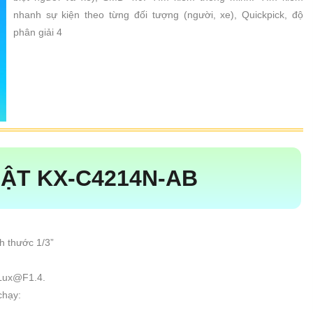
nhanh sự kiện theo từng đối tượng (người, xe), Quickpick, độ
phân giải 4
ẬT KX-C4214N-AB
h thước 1/3”
5Lux@F1.4.
chạy: