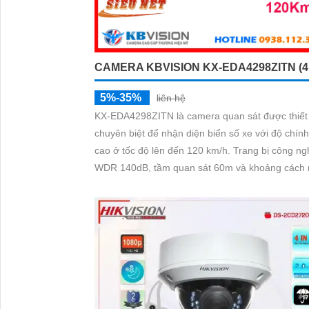
CAMERA KBVISION KX-EDA4298ZITN (4
5%-35%
liên hệ
KX-EDA4298ZITN là camera quan sát được thiết
chuyên biệt để nhận diện biển số xe với độ chín
cao ở tốc độ lên đến 120 km/h. Trang bị công nghệ
WDR 140dB, tầm quan sát 60m và khoảng cách
diện lý tưởng từ 8–20m, camera mang đến hình
sắc nét trong mọi điều kiện ánh sáng. Ch