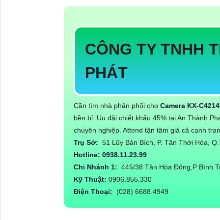
CÔNG TY TNHH T
PHÁT
Cần tìm nhà phân phối cho
Camera KX-C421
bền bỉ. Uu đãi chiết khấu 45% tại An Thành Phá
chuyên nghiệp. Attend tận tâm giá cả cạnh tra
Trụ Sở:
51 Lũy Bán Bích, P. Tân Thới Hòa, 
Hotline: 0938.11.23.99
Chi Nhánh 1:
445/38 Tân Hòa Đông,P Bình T
Kỹ Thuật:
0906.855.330
Điện Thoại:
(028) 6688.4949