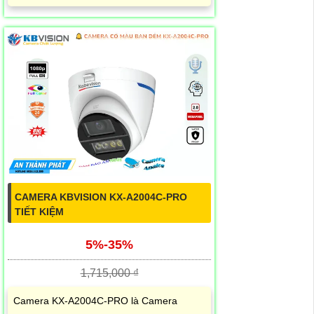
CAMERA KBVISION KX-A2004C-PRO
TIẾT KIỆM
5%-35%
1,715,000 ₫
Camera KX-A2004C-PRO là Camera