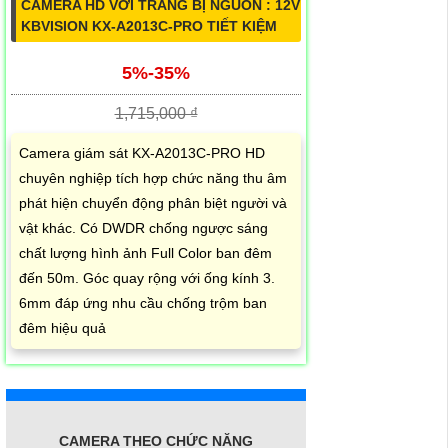
CAMERA HD VỚI TRANG BỊ NGUỒN : 12V
KBVISION KX-A2013C-PRO TIẾT KIỆM
5%-35%
1,715,000 ₫
Camera giám sát KX-A2013C-PRO HD
chuyên nghiệp tích hợp chức năng thu âm
phát hiện chuyển động phân biệt người và
vật khác. Có DWDR chống ngược sáng
chất lượng hình ảnh Full Color ban đêm
đến 50m. Góc quay rộng với ống kính 3.
6mm đáp ứng nhu cầu chống trộm ban
đêm hiệu quả
CAMERA THEO CHỨC NĂNG