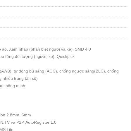
o ảo, Xâm nhập (phân biệt người và xe), SMD 4.0
o từng đối tượng (người, xe), Quickpick
g (AWB), tự động bù sáng (AGC), chống ngược sáng(BLC), chống
 nhiễu trùng tần số)
ại thông minh
ption 2.8mm, 6mm
N.TV và P2P, AutoRegister 1.0
MS Lite