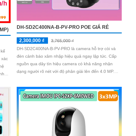
DH-SD2C400NA-B-PV-PRO POE GIÁ RẺ
MP)
2,300,000 ₫
3,765,000 ₫
DH-SD2C400NA-B-PV-PRO là camera hỗ trợ còi và
 kế
đèn cảnh báo xâm nhập hiệu quả ngay lập tức. Cấp
h xác
nguồn qua dây tín hiệu camera có khả năng nhận
dạng người rõ nét với độ phân giải lên đến 4.0 MP.
 nhận
Chất lượng xem ban đêm tốt nhờ công nghệ đèn trợ
 ảnh
sáng thông minh cho hình ảnh màu sắc như ban ngày
uẩn nén H