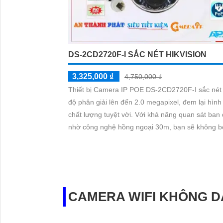
DS-2CD2720F-I SẮC NÉT HIKVISION
3,325,000 ₫
4,750,000 ₫
Thiết bị Camera IP POE DS-2CD2720F-I sắc nét 
độ phân giải lên đến 2.0 megapixel, đem lại hình
chất lượng tuyệt vời. Với khả năng quan sát ban đêm
nhờ công nghệ hồng ngoại 30m, bạn sẽ không b
bất kỳ chi tiết nào. Thiết bị được trang bị công nghệ IP
POE, không chỉ giúp truyền tải dữ liệu mà còn b
đảm chất lượng hình ảnh
CAMERA WIFI KHÔNG D