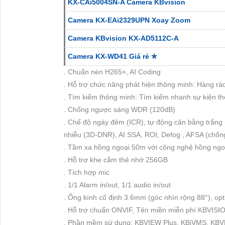
KX-CAi5004SN-A Camera KBvision
Camera KX-EAi2329UPN Xoay Zoom
Camera KBvision KX-AD5112C-A
Camera KX-WD41 Giá rẻ ✮
. Chuẩn nén H265+, AI Coding
. Hỗ trợ chức năng phát hiện thông minh: Hàng rà
. Tìm kiếm thông minh: Tìm kiếm nhanh sự kiện the
. Chống ngược sáng WDR (120dB)
. Chế độ ngày đêm (ICR), tự động cân bằng trắn
nhiễu (3D-DNR), AI SSA, ROI, Defog , AFSA (chống
. Tầm xa hồng ngoại 50m với công nghệ hồng ngo
. Hỗ trợ khe cắm thẻ nhớ 256GB
. Tích hợp mic
. 1/1 Alarm in/out, 1/1 audio in/out
. Ống kính cố định 3.6mm (góc nhìn rộng 88°), o
. Hỗ trợ chuẩn ONVIF, Tên miền miễn phí KBVISIO
. Phần mềm sử dụng: KBVIEW Plus, KBiVMS, KBV