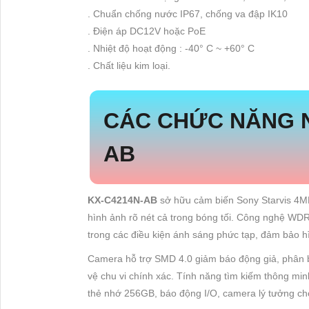
. Chuẩn chống nước IP67, chống va đập IK10
. Điện áp DC12V hoặc PoE
. Nhiệt độ hoạt động : -40° C ~ +60° C
. Chất liệu kim loại.
CÁC CHỨC NĂNG N
AB
KX-C4214N-AB
sở hữu cảm biến Sony Starvis 4MP
hình ảnh rõ nét cả trong bóng tối. Công nghệ WD
trong các điều kiện ánh sáng phức tạp, đảm bảo hì
Camera hỗ trợ SMD 4.0 giảm báo động giả, phân b
vệ chu vi chính xác. Tính năng tìm kiếm thông min
thẻ nhớ 256GB, báo động I/O, camera lý tưởng ch