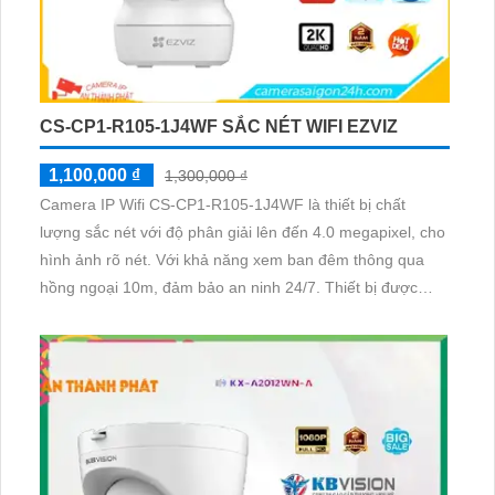
CS-CP1-R105-1J4WF SẮC NÉT WIFI EZVIZ
1,100,000 ₫
1,300,000 ₫
Camera IP Wifi CS-CP1-R105-1J4WF là thiết bị chất
lượng sắc nét với độ phân giải lên đến 4.0 megapixel, cho
hình ảnh rõ nét. Với khả năng xem ban đêm thông qua
hồng ngoại 10m, đảm bảo an ninh 24/7. Thiết bị được
trang bị công nghệ IP Wifi, không giảm chất lượng hình
ảnh