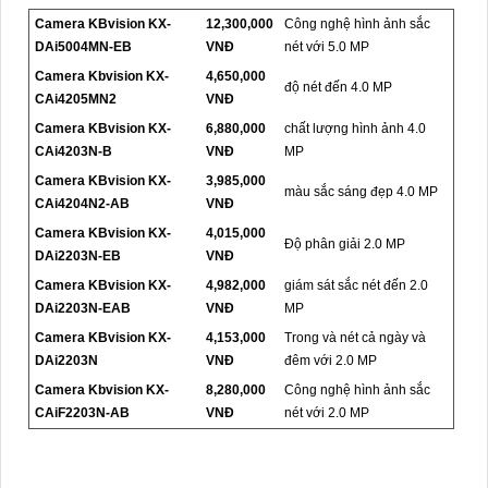
Camera KBvision KX-
12,300,000
Công nghệ hình ảnh sắc
DAi5004MN-EB
VNĐ
nét với 5.0 MP
Camera Kbvision KX-
4,650,000
độ nét đến 4.0 MP
CAi4205MN2
VNĐ
Camera KBvision KX-
6,880,000
chất lượng hình ảnh 4.0
CAi4203N-B
VNĐ
MP
Camera KBvision KX-
3,985,000
màu sắc sáng đẹp 4.0 MP
CAi4204N2-AB
VNĐ
Camera KBvision KX-
4,015,000
Độ phân giải 2.0 MP
DAi2203N-EB
VNĐ
Camera KBvision KX-
4,982,000
giám sát sắc nét đến 2.0
DAi2203N-EAB
VNĐ
MP
Camera KBvision KX-
4,153,000
Trong và nét cả ngày và
DAi2203N
VNĐ
đêm với 2.0 MP
Camera Kbvision KX-
8,280,000
Công nghệ hình ảnh sắc
CAiF2203N-AB
VNĐ
nét với 2.0 MP