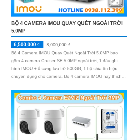
BỘ 4 CAMERA IMOU QUAY QUÉT NGOÀI TRỜI
5.0MP
6,500,000 ₫
8,000,000 ₫
Bộ 4 Camera IMOU Quay Quét Ngoài Trời 5.0MP bao
gồm 4 camera Cruiser SE 5.0MP ngoài trời, 1 đầu ghi
hình IMOU + ổ cứng lưu trữ 500GB, 1 bộ chia tín hiệu
chuyên dụng cho camera. Bộ 4 camera IMOU này thích
hợp lắp đặt cho kho hàng, nhà xưởng, khu phố và khu vực
cần giám sát ngoài trời