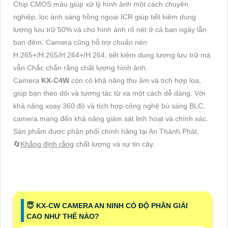
Chip CMOS màu giúp xử lý hình ảnh một cách chuyên
nghiệp, lọc ánh sáng hồng ngoại ICR giúp tiết kiệm dung
lượng lưu trữ 50% và cho hình ảnh rõ nét ở cả ban ngày lẫn
ban đêm. Camera cũng hỗ trợ chuẩn nén
H.265+/H.265/H.264+/H.264, tiết kiệm dung lượng lưu trữ mà
vẫn Chắc chắn rằng chất lượng hình ảnh.
Camera
KX-C4W
còn có khả năng thu âm và tích hợp loa,
giúp bạn theo dõi và tương tác từ xa một cách dễ dàng. Với
khả năng xoay 360 độ và tích hợp công nghệ bù sáng BLC,
camera mang đến khả năng giám sát linh hoạt và chính xác.
Sản phẩm được phân phối chính hãng tại An Thành Phát,
🔄
Khẳng định rằng
chất lượng và sự tin cậy.
😇 KX-CW CAMERA AN NINH CÓ ĐỘ PHÂN GIẢI
CAO NHƯ THẾ NÀO?