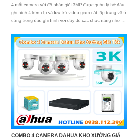
4 mắt camera với độ phân giải 3MP được quản lý bở đầu
ghi hình 4 kênh Ip và lưu trữ video giám sát tập trung về ổ
cứng trong đầu ghi hình với đầy đủ các chưc năng như AI
Phát hiện chuyển động, đàm thoại âm thanh 2 chiều và
giám sát có màu vào ban đêm
COMBO 4 CAMERA DAHUA KHO XƯỞNG GIÁ