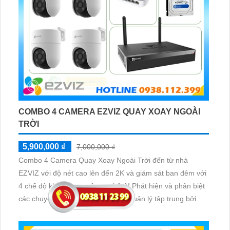
COMBO 4 CAMERA EZVIZ QUAY XOAY NGOÀI
TRỜI
5,900,000 ₫
7,000,000 ₫
Combo 4 Camera Quay Xoay Ngoài Trời đến từ nhà
EZVIZ với độ nét cao lên đến 2K và giám sát ban đêm với
4 chế độ khác nhau, công nghệ AI Phát hiện và phân biệt
các chuyển động chuẩn sát được quản lý tập trung bởi
đầu ghi hình IP WiFi