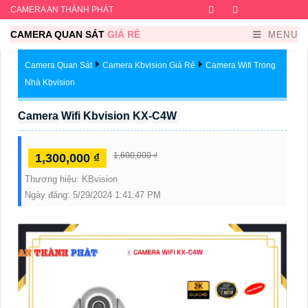
CAMERA AN THÀNH PHÁT
Facebook
Twitter
Instagram
Dribb
CAMERA QUAN SÁT
GIÁ RẺ
MENU
Camera Quan Sát
Camera Kbvision Giá Rẻ
Camera Wifi Trong
Nhà Kbvision
Camera Wifi Kbvision KX-C4W
1,600,000 ₫
1,300,000 ₫
Thương hiệu:
KBvision
Ngày đăng:
5/29/2024 1:41:47 PM