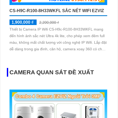
CS-H9C-R100-8H33WKFL SẮC NÉT WIFI EZVIZ
1,900,000 ₫
2,200,000 ₫
Thiết bị Camera IP Wifi CS-H9c-R100-8H33WKFL mang
đến hình ảnh sắc nét Ultra 4k lite, cho phép xem đêm full
màu, không mất chất lượng với công nghệ IP Wifi. Lắp đặt
dễ dàng trong gia đình, căn hộ, camera xoay 360 có chức
năng thu âm và loa rõ ràng.
CAMERA QUAN SÁT ĐỀ XUẤT