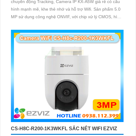
chuyển động Tracking, Camera IP KX-A5W giá rẻ có cấu
hình mạnh mẽ, khe thẻ nhớ và hỗ trợ Wifi. Sản phẩm 5.0
MP sử dụng công nghệ ONVIF, với chip xử lý CMOS, hình
ảnh màu sắc sáng đẹp và an toàn. Được thiết kế đặc biệt
dành cho theo dõi chuyển động, Camera Giá rẻ KX-A5W
mang lại chất lượng hình ảnh sắc nét 5
CS-H8C-R200-1K3WKFL SẮC NÉT WIFI EZVIZ