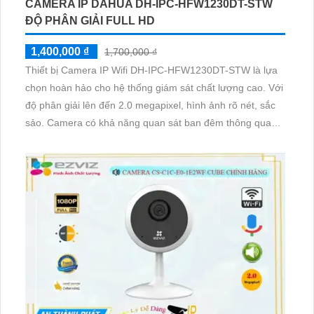
CAMERA IP DAHUA DH-IPC-HFW1230DT-STW
ĐỘ PHÂN GIẢI FULL HD
1,400,000 ₫
1,700,000 ₫
Thiết bị Camera IP Wifi DH-IPC-HFW1230DT-STW là lựa
chọn hoàn hảo cho hệ thống giám sát chất lượng cao. Với
độ phân giải lên đến 2.0 megapixel, hình ảnh rõ nét, sắc
sảo. Camera có khả năng quan sát ban đêm thông qua
công nghệ Hồng Ngoại 30m