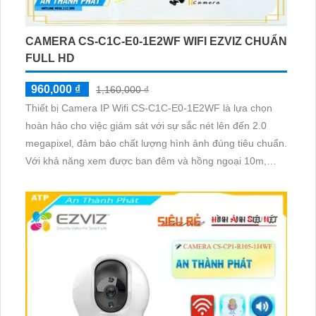
CAMERA CS-C1C-E0-1E2WF WIFI EZVIZ CHUẨN
FULL HD
960,000 ₫
1,160,000 ₫
Thiết bị Camera IP Wifi CS-C1C-E0-1E2WF là lựa chọn
hoàn hảo cho việc giám sát với sự sắc nét lên đến 2.0
megapixel, đảm bảo chất lượng hình ảnh đúng tiêu chuẩn.
Với khả năng xem được ban đêm và hồng ngoại 10m,
camera này giúp bạn dễ dàng quan sát mọi lúc, mọi nơi.
Thiết bị được trang bị công nghệ IP Wifi hiện đại, không bị
giảm chất lượng, kết hợp với hồng ngoại Smart IR cho
hình ảnh rõ nét