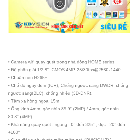
• Camera wifi quay quét trong nhà dòng HOME series
• Độ phân giải 1/2.8"" CMOS 4MP, 25/30fps@2560x1440
• Chuẩn nén H265+
• Chế độ ngày đêm (ICR), Chống ngược sáng DWDR, chống
ngược sáng(BLC), chống nhiễu (3D-DNR).
• Tầm xa hồng ngoại 15m
• Ống kính 4mm, góc nhìn 85.9° (2MP) / 4mm, góc nhìn
80.3° (4MP)
• Khả năng quay quét : ngang : 0° đến 325° , dọc –20° đến
+100°
• Giao diện web và tên miền miễn phí KBVISION.TV