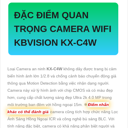
ĐẶC ĐIỂM QUAN
TRỌNG CAMERA WIFI
KBVISION
KX-C4W
Loại Camera an ninh
KX-C4W
không dây được trang bị cảm
biến hình ảnh lớn 1/2.8 và chống cảnh báo chuyển động giả
thông qua Motion Detection bằng việc nhận dạng người.
Camera này xử lý hình ảnh với chip CMOS và có màu đẹp
hơn, cung cấp chất lượng sáng đẹp Ultra 2k 4.0 MP trong
môi trường ban đêm với hồng ngoại 15m. ❄
Điểm nhấn
khác có thể đánh giá
camera cũng tích hợp chức năng Lọc
Ánh Sáng Hồng Ngoại ICR và công nghệ bù sáng BLC. Với
tính năng đặc biệt, camera có khả năng phân biệt người và