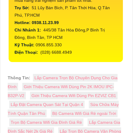
mua hàng trải nghiệm sản phẩm tốt nhất.
Trụ Sở:
51 Lũy Bán Bích, P. Tân Thới Hòa, Q.Tân
Phú, TP.HCM
Hotline: 0938.11.23.99
Chi Nhánh 1:
445/38 Tân Hòa Đông,P Bình Trị
Đông, Bình Tân, TP HCM
Kỹ Thuật:
0906.855.330
Điện Thoại:
(028) 6688.4949
Thông Tin:
Lắp Camera Trọn Bộ Chuyên Dụng Cho Gia
Đình
Giới Thiệu Camera Wifi Dùng Pin 2K IMOU IPC-
B32P-V2
Giới Thiệu Camera Wifi Dùng Pin EZVIZ CB1
Lắp Đặt Camera Quan Sát Tại Quận 4
Sửa Chữa Máy
Tính Quận Tân Phú
Bộ Camera Wifi Giá Rẻ ngoài Trời
Trọn Bộ Camera Wifi Gia Đình Giá Rẻ
Lắp Camera Gia
Đình Sắc Nét 2k Giá Rẻ
Lắp Trọn Bộ Camera Văn Phòng