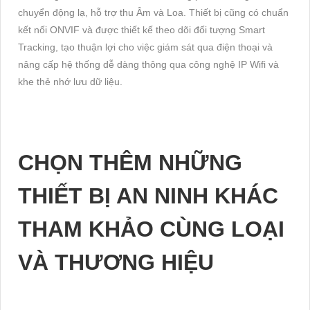
chuyển động lạ, hỗ trợ thu Âm và Loa. Thiết bị cũng có chuẩn
kết nối ONVIF và được thiết kế theo dõi đối tượng Smart
Tracking, tạo thuận lợi cho việc giám sát qua điện thoại và
nâng cấp hệ thống dễ dàng thông qua công nghệ IP Wifi và
khe thẻ nhớ lưu dữ liệu.
CHỌN THÊM NHỮNG
THIẾT BỊ AN NINH KHÁC
THAM KHẢO CÙNG LOẠI
VÀ THƯƠNG HIỆU