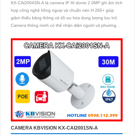
KX-CAi2004SN-A là camera IP AI dome 2.0MP ghi âm tích
hợp công nghệ hồng ngoại và chuẩn nén H.265+ giúp
giảm thiểu băng thông và tối ưu hóa dung lượng lưu trữ.
Camera thông minh có thể nhận diện người và phương
tiện, hồng ngoại lên đến 30m
CAMERA KBVISION KX-CAI2001SN-A