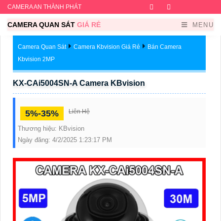
CAMERA AN THÀNH PHÁT
Facebook
Twitter
Instagram
Dribb
CAMERA QUAN SÁT
GIÁ RẺ
MENU
Camera Quan Sát
Camera Kbvision Giá Rẻ
Bán Camera
Kbvision 2MP
KX-CAi5004SN-A Camera KBvision
Liên Hệ
5%-35%
Thương hiệu:
KBvision
Ngày đăng:
4/2/2025 1:23:17 PM