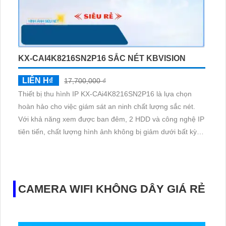
KX-CAI4K8216SN2P16 SẮC NÉT KBVISION
LIÊN H₫
17,700,000 ₫
Thiết bị thu hình IP KX-CAi4K8216SN2P16 là lựa chọn
hoàn hảo cho việc giám sát an ninh chất lượng sắc nét.
Với khả năng xem được ban đêm, 2 HDD và công nghệ IP
tiên tiến, chất lượng hình ảnh không bị giảm dưới bất kỳ
điều kiện nào. Đặc biệt, được trang bị thêm 1 Camera IP,
phù hợp cho các công trình lớn. Đầu ghi 16 kênh với công
nghệ AI mang lại sự tiện ích và hiệu quả tối đa cho việc
giám sát
CAMERA WIFI KHÔNG DÂY GIÁ RẺ