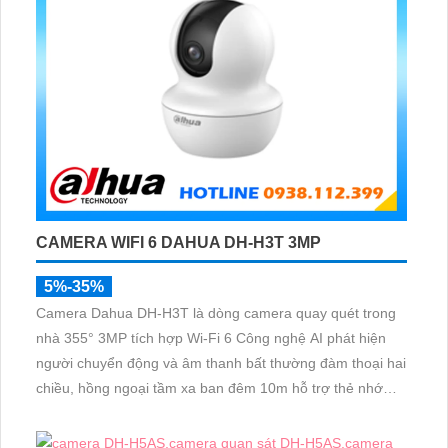
CAMERA WIFI 6 DAHUA DH-H3T 3MP
5%-35%
Camera Dahua DH-H3T là dòng camera quay quét trong
nhà 355° 3MP tích hợp Wi-Fi 6 Công nghệ AI phát hiện
người chuyển động và âm thanh bất thường đàm thoại hai
chiều, hồng ngoại tầm xa ban đêm 10m hỗ trợ thẻ nhớ
MicroSD 256GB ONVIF và điều khiển từ xa qua ứng dụng
DMSS