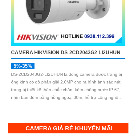
CAMERA HIKVISION DS-2CD2043G2-LI2UHUN
5%-35%
DS-2CD2043G2-LI2UHUN là dòng camera được trang bị
ống kính có độ phân giải 2.0MP cho ra hình ảnh sắc nét,
trang bị thiết kế thân chắc chắn, kèm chống nước IP 67,
nhìn ban đêm bằng hồng ngoại 30m, hỗ trợ công nghệ
Poe, chuẩn nén H.265+ giúp tiết kiệm lưu trữ
CAMERA GIÁ RẺ KHUYẾN MÃI