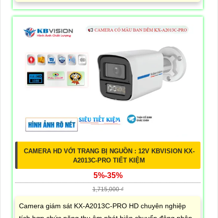
CAMERA HD VỚI TRANG BỊ NGUỒN : 12V KBVISION KX-
A2013C-PRO TIẾT KIỆM
5%-35%
1,715,000 ₫
Camera giám sát KX-A2013C-PRO HD chuyên nghiệp
tích hợp chức năng thu âm phát hiện chuyển động phân