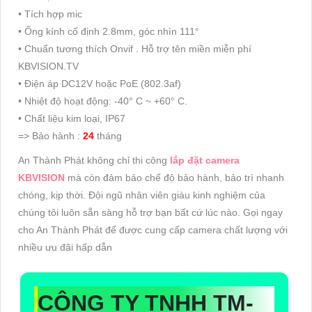
• Tích hợp mic
• Ống kính cố định 2.8mm, góc nhìn 111°
• Chuẩn tương thích Onvif . Hỗ trợ tên miền miễn phí
KBVISION.TV
• Điện áp DC12V hoặc PoE (802.3af)
• Nhiệt độ hoạt động: -40° C ~ +60° C.
• Chất liệu kim loại, IP67
=> Bảo hành :
24
tháng
An Thành Phát không chỉ thi công
lắp đặt camera
KBVISION
mà còn đảm bảo chế độ bảo hành, bảo trì nhanh
chóng, kịp thời. Đội ngũ nhân viên giàu kinh nghiệm của
chúng tôi luôn sẵn sàng hỗ trợ bạn bất cứ lúc nào. Gọi ngay
cho An Thành Phát để được cung cấp camera chất lượng với
nhiều ưu đãi hấp dẫn
CÔNG TY TNHH TM-