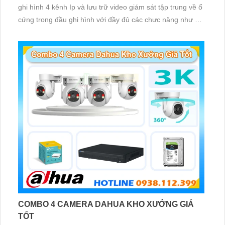
ghi hình 4 kênh Ip và lưu trữ video giám sát tập trung về ổ
cứng trong đầu ghi hình với đầy đủ các chưc năng như AI
Phát hiện chuyển động, đàm thoại âm thanh 2 chiều và
giám sát có màu vào ban đêm
COMBO 4 CAMERA DAHUA KHO XƯỞNG GIÁ
TỐT