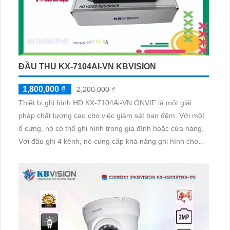
ĐẦU THU KX-7104AI-VN KBVISION
1,800,000 ₫
2,200,000 ₫
Thiết bị ghi hình HD KX-7104Ai-VN ONVIF là một giải
pháp chất lượng cao cho việc giám sát ban đêm. Với một
ổ cứng, nó có thể ghi hình trong gia đình hoặc cửa hàng.
Với đầu ghi 4 kênh, nó cung cấp khả năng ghi hình cho
nhiều camera. Thiết bị được thiết kế tích hợp trên nhiều kỹ
thuật như AHD, CVI, TVI, BCS, giúp tiết kiệm chi phí