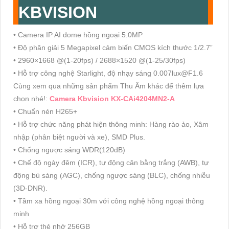
KBVISION
• Camera IP AI dome hồng ngoại 5.0MP
• Độ phân giải 5 Megapixel cảm biến CMOS kích thước 1/2.7”
• 2960×1668 @(1-20fps) / 2688×1520 @(1-25/30fps)
• Hỗ trợ công nghệ Starlight, độ nhạy sáng 0.007lux@F1.6
Cùng xem qua những sản phẩm Thu Âm khác để thêm lựa
chọn nhé!:
Camera Kbvision KX-CAi4204MN2-A
• Chuẩn nén H265+
• Hỗ trợ chức năng phát hiện thông minh: Hàng rào ảo, Xâm
nhập (phân biệt người và xe), SMD Plus.
• Chống ngược sáng WDR(120dB)
• Chế độ ngày đêm (ICR), tự động cân bằng trắng (AWB), tự
động bù sáng (AGC), chống ngược sáng (BLC), chống nhiễu
(3D-DNR).
• Tầm xa hồng ngoại 30m với công nghệ hồng ngoại thông
minh
• Hỗ trợ thẻ nhớ 256GB