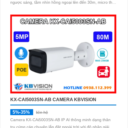
ngược sáng, tầm nhìn hồng ngoại lên đến 30m, micro thu
âm to rõ và khe thẻ nhớ 256GB
KX-CAI5003SN-AB CAMERA KBVISION
5%-35%
liên hệ
Camera KX-CAi5003SN-AB IP AI thông minh dạng thân
trụ cứng cáp chuyên lắp đặt ngoài trời với độ phân giải