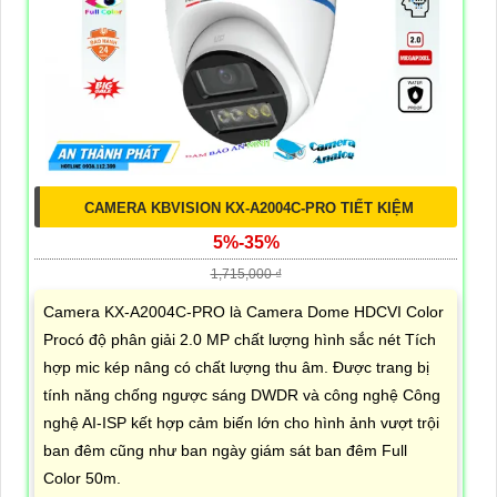
CAMERA KBVISION KX-A2004C-PRO TIẾT KIỆM
5%-35%
1,715,000 ₫
Camera KX-A2004C-PRO là Camera Dome HDCVI Color
Procó độ phân giải 2.0 MP chất lượng hình sắc nét Tích
hợp mic kép nâng có chất lượng thu âm. Được trang bị
tính năng chống ngược sáng DWDR và công nghệ Công
nghệ AI-ISP kết hợp cảm biến lớn cho hình ảnh vượt trội
ban đêm cũng như ban ngày giám sát ban đêm Full
Color 50m.