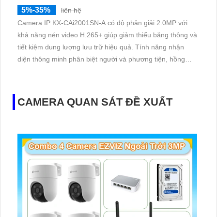
5%-35%
liên hệ
Camera IP KX-CAi2001SN-A có độ phân giải 2.0MP với
khả năng nén video H.265+ giúp giảm thiểu băng thông và
tiết kiệm dung lượng lưu trữ hiệu quả. Tính năng nhận
diện thông minh phân biệt người và phương tiện, hồng
ngoại lên tới 30m, mang lại hình ảnh rõ ràng trong cả điều
kiện ban ngày lẫn ban đêm
CAMERA QUAN SÁT ĐỀ XUẤT