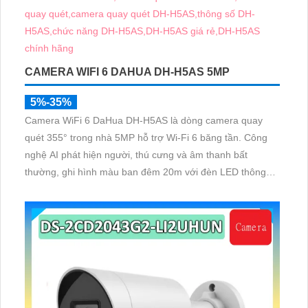
CAMERA WIFI 6 DAHUA DH-H5AS 5MP
5%-35%
Camera WiFi 6 DaHua DH-H5AS là dòng camera quay
quét 355° trong nhà 5MP hỗ trợ Wi-Fi 6 băng tần. Công
nghệ AI phát hiện người, thú cưng và âm thanh bất
thường, ghi hình màu ban đêm 20m với đèn LED thông
minh 10m, hỗ trợ thẻ nhớ 256GB và quản lý từ xa qua
ứng dụng DMSS,