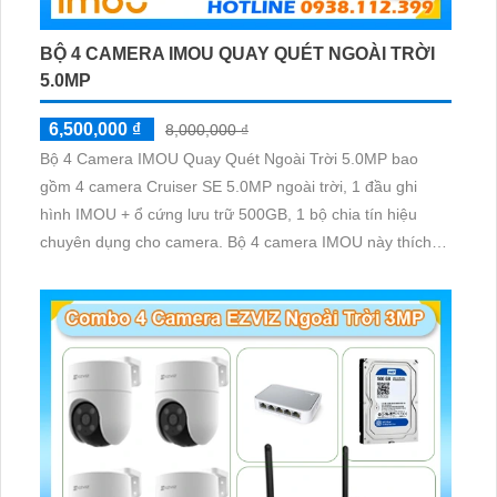
BỘ 4 CAMERA IMOU QUAY QUÉT NGOÀI TRỜI
5.0MP
6,500,000 ₫
8,000,000 ₫
Bộ 4 Camera IMOU Quay Quét Ngoài Trời 5.0MP bao
gồm 4 camera Cruiser SE 5.0MP ngoài trời, 1 đầu ghi
hình IMOU + ổ cứng lưu trữ 500GB, 1 bộ chia tín hiệu
chuyên dụng cho camera. Bộ 4 camera IMOU này thích
hợp lắp đặt cho kho hàng, nhà xưởng, khu phố và khu vực
cần giám sát ngoài trời