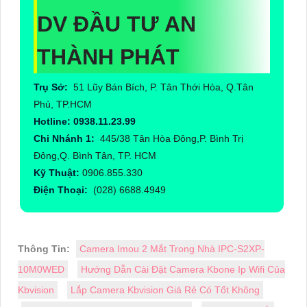
DV ĐẦU TƯ AN
THÀNH PHÁT
Trụ Sở:
51 Lũy Bán Bích, P. Tân Thới Hòa, Q.Tân
Phú, TP.HCM
Hotline: 0938.11.23.99
Chi Nhánh 1:
445/38 Tân Hòa Đông,P. Bình Trị
Đông,Q. Bình Tân, TP. HCM
Kỹ Thuật:
0906.855.330
Điện Thoại:
(028) 6688.4949
Thông Tin:
Camera Imou 2 Mắt Trong Nhà IPC-S2XP-
10M0WED
Hướng Dẫn Cài Đặt Camera Kbone Ip Wifi Của
Kbvision
Lắp Camera Kbvision Giá Rẻ Có Tốt Không