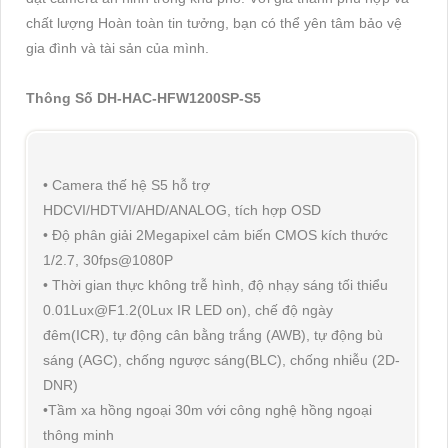
chất lượng Hoàn toàn tin tưởng, bạn có thể yên tâm bảo vệ
gia đình và tài sản của mình.
Thông Số DH-HAC-HFW1200SP-S5
• Camera thế hệ S5 hỗ trợ
HDCVI/HDTVI/AHD/ANALOG, tích hợp OSD
• Độ phân giải 2Megapixel cảm biến CMOS kích thước
1/2.7, 30fps@1080P
• Thời gian thực không trễ hình, độ nhạy sáng tối thiểu
0.01Lux@F1.2(0Lux IR LED on), chế độ ngày
đêm(ICR), tự động cân bằng trắng (AWB), tự động bù
sáng (AGC), chống ngược sáng(BLC), chống nhiễu (2D-
DNR)
•Tầm xa hồng ngoại 30m với công nghệ hồng ngoại
thông minh