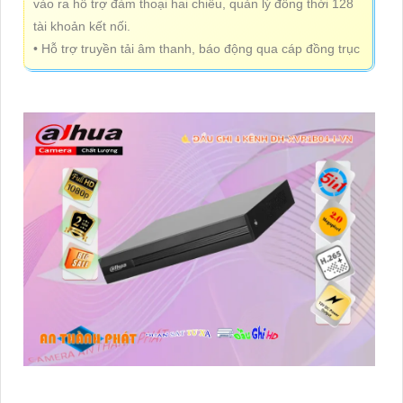
vào ra hỗ trợ đàm thoại hai chiều, quản lý đồng thời 128
tài khoản kết nối.
• Hỗ trợ truyền tải âm thanh, báo động qua cáp đồng trục