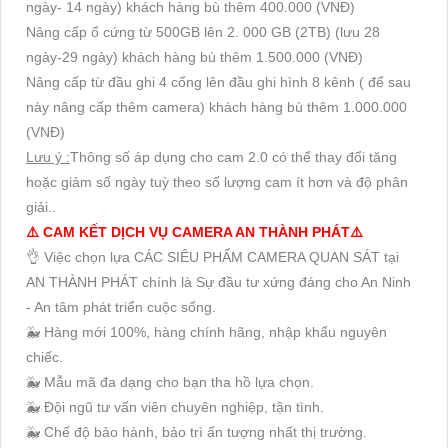
ngày- 14 ngày) khách hàng bù thêm 400.000 (VNĐ)
Nâng cấp ổ cứng từ 500GB lên 2. 000 GB (2TB) (lưu 28
ngày-29 ngày) khách hàng bù thêm 1.500.000 (VNĐ)
Nâng cấp từ đầu ghi 4 cổng lên đầu ghi hình 8 kênh ( để sau
này nâng cấp thêm camera) khách hàng bù thêm 1.000.000
(VNĐ)
Lưu ý :
Thông số áp dụng cho cam 2.0 có thể thay đổi tăng
hoặc giảm số ngày tuỳ theo số lượng cam ít hơn và độ phân
giải..
⚠️ CAM KẾT DỊCH VỤ CAMERA AN THÀNH PHÁT⚠️
👌 Việc chọn lựa CÁC SIÊU PHẨM CAMERA QUAN SÁT tại
AN THÀNH PHÁT chính là Sự đầu tư xứng đáng cho An Ninh
- An tâm phát triển cuộc sống.
🐳 Hàng mới 100%, hàng chính hãng, nhập khẩu nguyên
chiếc.
🐳 Mẫu mã đa dạng cho bạn tha hồ lựa chọn.
🐳 Đội ngũ tư vấn viên chuyên nghiệp, tận tình.
🐳 Chế độ bảo hành, bảo trì ấn tượng nhất thị trường.