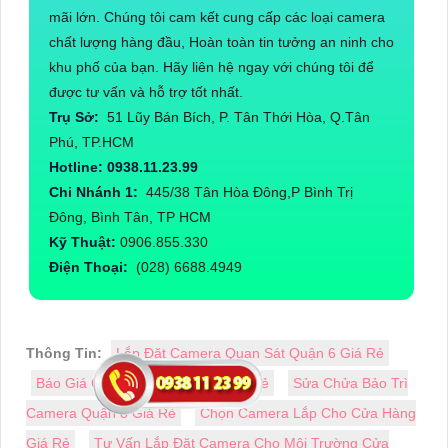
mãi lớn. Chúng tôi cam kết cung cấp các loại camera
chất lượng hàng đầu, Hoàn toàn tin tưởng an ninh cho
khu phố của bạn. Hãy liên hệ ngay với chúng tôi để
được tư vấn và hỗ trợ tốt nhất.
Trụ Sở:
51 Lũy Bán Bích, P. Tân Thới Hòa, Q.Tân
Phú, TP.HCM
Hotline: 0938.11.23.99
Chi Nhánh 1:
445/38 Tân Hòa Đông,P Bình Trị
Đông, Bình Tân, TP HCM
Kỹ Thuật:
0906.855.330
Điện Thoại:
(028) 6688.4949
Thông Tin:
Lắp Đặt Camera Quan Sát Quận 6 Giá Rẻ
Báo Giá Camera Hd Kbvision Giá Rẻ
Sửa Chửa Bảo Trì
Camera Quận 8 Giá Rẻ
Chọn Camera Lắp Cho Cửa Hàng
Giá Rẻ
Tư Vấn Lắp Đặt Camera Cho Môi Trường Cửa