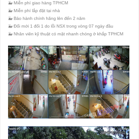
🐳 Miễn phí giao hàng TPHCM
🐳 Miễn phí lắp đặt tại nhà
🐳 Bảo hành chính hãng lên đến 2 năm
🐳 Đổi mới 1 đổi 1 do lỗi NSX trong vòng 07 ngày đầu
🐳 Nhân viên kỹ thuật có mặt nhanh chóng ở khắp TPHCM