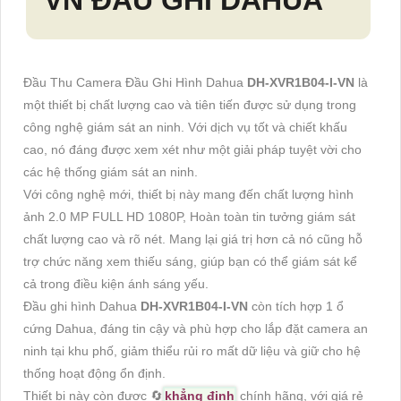
VN
ĐẦU GHI DAHUA
Đầu Thu Camera Đầu Ghi Hình Dahua
DH-XVR1B04-I-VN
là
một thiết bị chất lượng cao và tiên tiến được sử dụng trong
công nghệ giám sát an ninh. Với dịch vụ tốt và chiết khấu
cao, nó đáng được xem xét như một giải pháp tuyệt vời cho
các hệ thống giám sát an ninh.
Với công nghệ mới, thiết bị này mang đến chất lượng hình
ảnh 2.0 MP FULL HD 1080P, Hoàn toàn tin tưởng giám sát
chất lượng cao và rõ nét. Mang lại giá trị hơn cả nó cũng hỗ
trợ chức năng xem thiếu sáng, giúp bạn có thể giám sát kể
cả trong điều kiện ánh sáng yếu.
Đầu ghi hình Dahua
DH-XVR1B04-I-VN
còn tích hợp 1 ổ
cứng Dahua, đáng tin cậy và phù hợp cho lắp đặt camera an
ninh tại khu phố, giảm thiểu rủi ro mất dữ liệu và giữ cho hệ
thống hoạt động ổn định.
Thiết bị này còn được 🔄
khẳng định
chính hãng, với giá rẻ