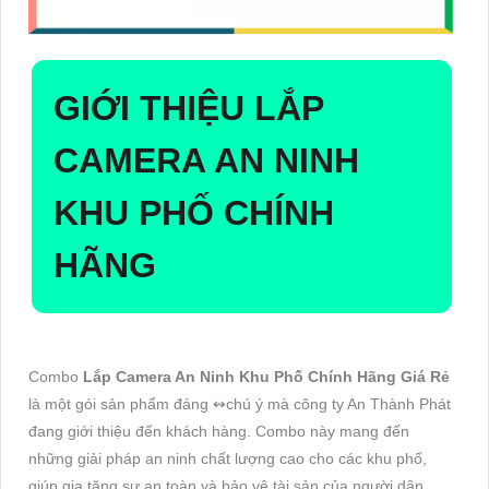
GIỚI THIỆU
LẮP
CAMERA AN NINH
KHU PHỐ CHÍNH
HÃNG
Combo
Lắp Camera An Ninh Khu Phố Chính Hãng Giá Rẻ
là một gói sản phẩm đáng ↭chú ý mà công ty An Thành Phát
đang giới thiệu đến khách hàng. Combo này mang đến
những giải pháp an ninh chất lượng cao cho các khu phố,
giúp gia tăng sự an toàn và bảo vệ tài sản của người dân.