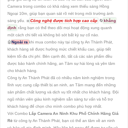
Camera trong combo có khả năng xem thiếu sáng Hồng
Ngoại 10m, giúp bạn quan sát rõ nét trong môi trường ánh
sáng yếu. ≣
Công nghệ được tích hợp cao cấp
🔄
khẳng
định
rằng bạn có thể theo dõi mọi hoạt động xung quanh
một cách chi tiết và không bỏ sót bất kỳ sự cố nào.
🤖️
Ngoài ra
khi mua combo này tại công ty An Thành Phát,
khách hàng sẽ được hưởng mức chiết khấu cao, giúp tiết
kiệm tối đa chi phí. Bên cạnh đó, tất cả các sản phẩm đều
được bảo hành chính hãng, an Tâm sự hài lòng và yên tâm
cho khách hàng.
Công ty An Thành Phát đã có nhiều năm kinh nghiệm trong
lĩnh vực cung cấp thiết bị an ninh, an Tâm mang đến những
sản phẩm chất lượng và dịch vụ tốt nhất cho khách hàng. Đội
ngũ nhân viên giàu kinh nghiệm sẵn sàng tư vấn và hỗ trợ
khách hàng để chọn cho mình combo phù hợp nhất.
Với Combo
Lắp Camera An Ninh Khu Phố Chính Hãng Giá
Rẻ
từ công ty An Thành Phát, bạn có thể an tâm về an ninh
và bảo vệ gia đình mình. Hãy liên hệ ngay để được tư vấn và