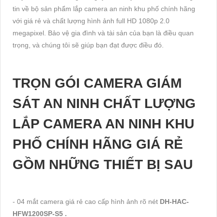
tin về bộ sản phẩm lắp camera an ninh khu phố chính hãng
với giá rẻ và chất lượng hình ảnh full HD 1080p 2.0
megapixel. Bảo vệ gia đình và tài sản của bạn là điều quan
trọng, và chúng tôi sẽ giúp bạn đạt được điều đó.
TRỌN GÓI CAMERA GIÁM
SÁT AN NINH CHẤT LƯỢNG
LẮP CAMERA AN NINH KHU
PHỐ CHÍNH HÃNG GIÁ RẺ
GỒM NHỮNG THIẾT BỊ SAU
- 04 mắt camera giá rẻ cao cấp hình ảnh rõ nét
DH-HAC-
HFW1200SP-S5 .