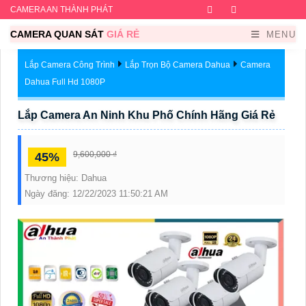
CAMERA AN THÀNH PHÁT
Facebook
Twitter
Instagram
Dribb
CAMERA QUAN SÁT
GIÁ RẺ
MENU
Lắp Camera Công Trình
Lắp Trọn Bộ Camera Dahua
Camera
Dahua Full Hd 1080P
Lắp Camera An Ninh Khu Phố Chính Hãng Giá Rẻ
9,600,000 ₫
45%
Thương hiệu:
Dahua
Ngày đăng:
12/22/2023 11:50:21 AM