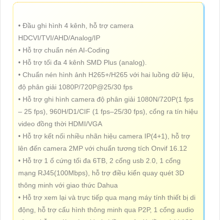
• Đầu ghi hình 4 kênh, hỗ trợ camera
HDCVI/TVI/AHD/Analog/IP
• Hỗ trợ chuẩn nén AI-Coding
• Hỗ trợ tối đa 4 kênh SMD Plus (analog).
• Chuẩn nén hình ảnh H265+/H265 với hai luồng dữ liệu,
độ phân giải 1080P/720P@25/30 fps
• Hỗ trợ ghi hình camera độ phân giải 1080N/720P(1 fps
– 25 fps), 960H/D1/CIF (1 fps–25/30 fps), cổng ra tín hiệu
video đồng thời HDMI/VGA
• Hỗ trợ kết nối nhiều nhãn hiệu camera IP(4+1), hỗ trợ
lên đến camera 2MP với chuẩn tương tích Onvif 16.12
• Hỗ trợ 1 ổ cứng tối đa 6TB, 2 cổng usb 2.0, 1 cổng
mạng RJ45(100Mbps), hỗ trợ điều kiển quay quét 3D
thông minh với giao thức Dahua
• Hỗ trợ xem lại và trực tiếp qua mạng máy tính thiết bị di
động, hỗ trợ cấu hình thông minh qua P2P, 1 cổng audio