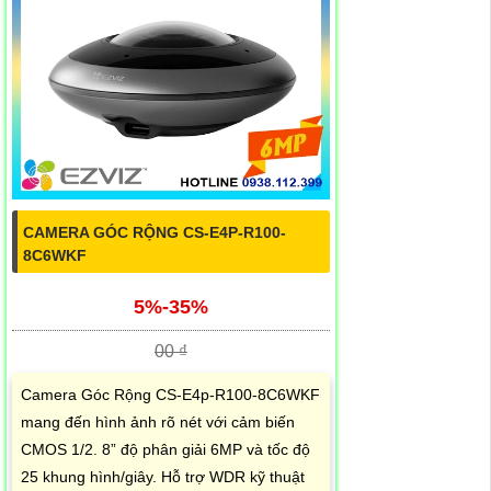
CAMERA GÓC RỘNG CS-E4P-R100-
8C6WKF
5%-35%
00 ₫
Camera Góc Rộng CS-E4p-R100-8C6WKF
mang đến hình ảnh rõ nét với cảm biến
CMOS 1/2. 8” độ phân giải 6MP và tốc độ
25 khung hình/giây. Hỗ trợ WDR kỹ thuật