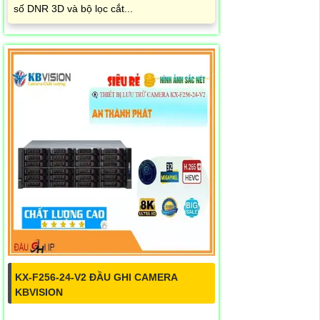
số DNR 3D và bộ lọc cắt...
KX-F256-24-V2 ĐẦU GHI CAMERA
KBVISION