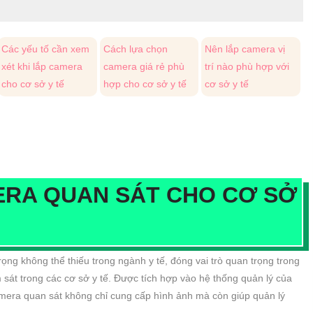
Các yếu tố cần xem
Cách lựa chọn
Nên lắp camera vị
xét khi lắp camera
camera giá rẻ phù
trí nào phù hợp với
cho cơ sở y tế
hợp cho cơ sở y tế
cơ sở y tế
MERA QUAN SÁT CHO CƠ SỞ
ng không thể thiếu trong ngành y tế, đóng vai trò quan trọng trong
 sát trong các cơ sở y tế. Được tích hợp vào hệ thống quản lý của
amera quan sát không chỉ cung cấp hình ảnh mà còn giúp quản lý