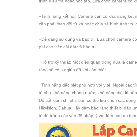
trình điều tra hoặc học tập. Lựa chọn camera có kh
+Tính năng kết nối: Camera cần có khả năng kết nố
cần phải theo dõi từ xa hoặc chia sẻ hình ảnh với 
+Dễ dàng sử dụng và bảo trì: Lựa chọn camera có g
phí cho việc cài đặt và bảo trì.
+Hỗ trợ kỹ thuật: Một điều quan trọng nữa là camer
rằng sẽ có sự giúp đỡ khi cần thiết.
+Tính năng đặc biệt phù hợp với y tế: Ngoài các t
tế như khả năng chống nước, khả năng diệt khuẩn,
Để tiết kiệm chi phí, bạn có thể lựa chọn các dòng
Hikvision, Dahua.Hãy đảm bảo rằng thiết bị đáp ứn
tế để tránh các vấn đề pháp lý và đảm bảo an toàn