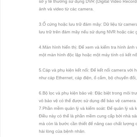
sở y tế thường sử dụng DVR (Digital Video Recorde
ảnh và video từ các camera.
3.Ổ cứng hoặc lưu trữ đám mây: Dữ liệu từ camer
lưu trữ trên đám mây nếu sử dụng NVR hoặc các gi
4.Màn hình hiển thị: Để xem và kiểm tra hình ảnh 
một màn hình độc lập hoặc một máy tính có kết nố
5.Cáp và phụ kiện kết nối: Để kết nối camera với h
như cáp Ethernet, cáp điện, ổ cắm, bộ chuyển đổi,
6.Bộ lọc và phụ kiện bảo vệ: Đặc biệt trong môi tr
vỏ bảo vệ có thể được sử dụng để bảo vệ camera k
7.Phần mềm quản lý và kiểm soát: Để quản lý và k
Điều này có thể là phần mềm cung cấp bởi nhà sản
mà còn là bước cần thiết để nâng cao chất lượng d
hài lòng của bệnh nhân.