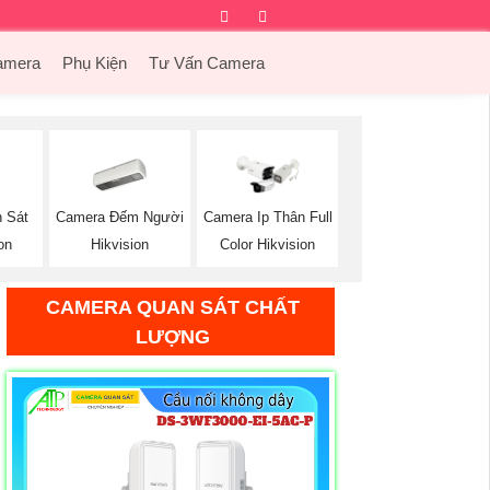
Facebook
Twitter
Instagram
Dribbble
amera
Phụ Kiện
Tư Vấn Camera
Camera Đếm Người
 Sát
Camera Ip Thân Full
Hikvision
on
Color Hikvision
CAMERA QUAN SÁT CHẤT
LƯỢNG