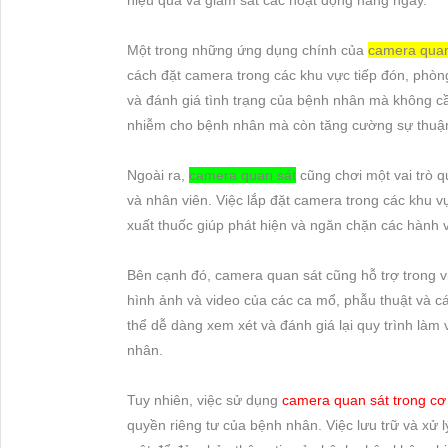
Một trong những ứng dụng chính của
camera quan 
cách đặt camera trong các khu vực tiếp đón, phòn
và đánh giá tình trạng của bệnh nhân mà không cần
nhiễm cho bệnh nhân mà còn tăng cường sự thuận ti
Ngoài ra,
camera quan sát
cũng chơi một vai trò 
và nhân viên. Việc lắp đặt camera trong các khu
xuất thuốc giúp phát hiện và ngăn chặn các hành v
Bên cạnh đó, camera quan sát cũng hỗ trợ trong vi
hình ảnh và video của các ca mổ, phẫu thuật và các
thể dễ dàng xem xét và đánh giá lại quy trình làm 
nhân.
Tuy nhiên, việc sử dụng
camera quan sát trong cơ 
quyền riêng tư của bệnh nhân. Việc lưu trữ và xử 