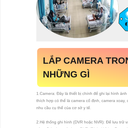
LẮP CAMERA TRO
NHỮNG GÌ
1.Camera: Đây là thiết bị chính để ghi lại hình ảnh
thích hợp có thể là camera cố định, camera xoay
nhu cầu cụ thể của cơ sở y tế.
2.Hệ thống ghi hình (DVR hoặc NVR): Để lưu trữ và