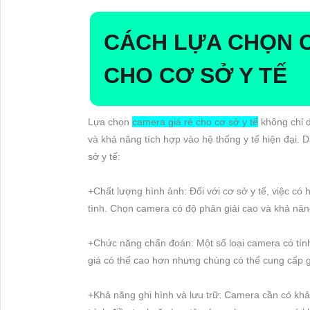
CÁCH LỰA CHỌN 
CHO CƠ SỞ Y TẾ
Lựa chọn
camera giá rẻ cho cơ sở y tế
không chỉ d
và khả năng tích hợp vào hệ thống y tế hiện đại. 
sở y tế:
+Chất lượng hình ảnh: Đối với cơ sở y tế, việc có 
tình. Chọn camera có độ phân giải cao và khả năn
+Chức năng chẩn đoán: Một số loại camera có tính
giá có thể cao hơn nhưng chúng có thể cung cấp gi
+Khả năng ghi hình và lưu trữ: Camera cần có khả 