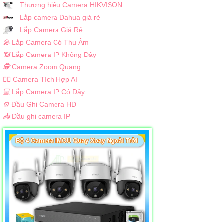
Thương hiệu Camera HIKVISON
Lắp camera Dahua giá rẻ
Lắp Camera Giá Rẻ
️🎤️
Lắp Camera Có Thu Âm
📶
Lắp Camera IP Không Dây
🕵️
Camera Zoom Quang
🧛‍♀️
Camera Tích Hợp AI
💻
Lắp Camera IP Có Dây
⚙️
Đầu Ghi Camera HD
📥
Đầu ghi camera IP