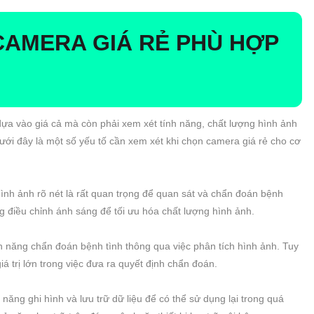
CAMERA GIÁ RẺ PHÙ HỢP
ựa vào giá cả mà còn phải xem xét tính năng, chất lượng hình ảnh
Dưới đây là một số yếu tố cần xem xét khi chọn camera giá rẻ cho cơ
hình ảnh rõ nét là rất quan trọng để quan sát và chẩn đoán bệnh
g điều chỉnh ánh sáng để tối ưu hóa chất lượng hình ảnh.
 năng chẩn đoán bệnh tình thông qua việc phân tích hình ảnh. Tuy
á trị lớn trong việc đưa ra quyết định chẩn đoán.
năng ghi hình và lưu trữ dữ liệu để có thể sử dụng lại trong quá