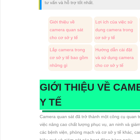
tư vấn và hỗ trợ tốt nhất.
Giới thiệu về
Lợi ích của việc sử
camera quan sát
dụng camera trong
cho cơ sở y tế
cơ sở y tế
Lắp camera trong
Hướng dẫn cài đặt
cơ sở y tế bao gồm
và sử dụng camera
những gì
cho cơ sở y tế
GIỚI THIỆU VỀ CA
Y TẾ
Camera quan sát đã trở thành một công cụ quan trọ
việc nâng cao chất lượng phục vụ, an ninh và giám
các bệnh viện, phòng mạch và cơ sở y tế khác, c
hiệu quả và giám sát các hoạt động hàng ngày.