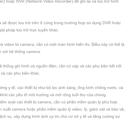
r) hoặc NVR (Network Video Recorder) để ghi lại và lưu trữ hình
a sẽ được lưu trữ trên ổ cứng trong trường hợp sử dụng DVR hoặc
ải pháp lưu trữ trực tuyến khác.
và video từ camera, cần có một màn hình hiển thị. Điều này có thể là
i với hệ thống camera.
ệ thống ghi hình và nguồn điện, cần có cáp và các phụ kiện kết nối
 và các phụ kiện khác.
ường y tế, các thiết bị như bộ lọc ánh sáng, ống kính chống nước, và
hỏi các yếu tố môi trường và mở rộng tuổi thọ của chúng.
iểm soát các thiết bị camera, cần có phần mềm quản lý phù hợp.
 xuất camera hoặc phần mềm quản lý video. lý, giám sát và bảo vệ,
ịch vụ, xây dựng hình ảnh uy tín cho cơ sở y tế và tăng cường sự