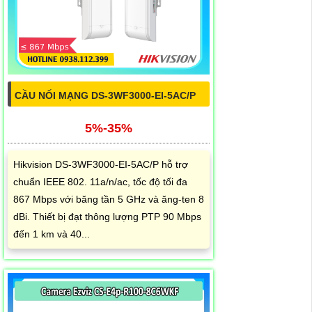
CẦU NỐI MẠNG DS-3WF3000-EI-5AC/P
5%-35%
Hikvision DS-3WF3000-EI-5AC/P hỗ trợ
chuẩn IEEE 802. 11a/n/ac, tốc độ tối đa
867 Mbps với băng tần 5 GHz và ăng-ten 8
dBi. Thiết bị đạt thông lượng PTP 90 Mbps
đến 1 km và 40...