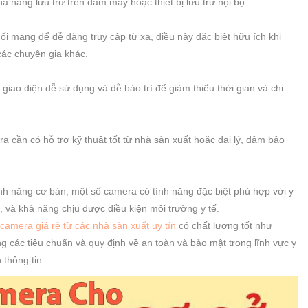
ả năng lưu trữ trên đám mây hoặc thiết bị lưu trữ nội bộ.
i mạng để dễ dàng truy cập từ xa, điều này đặc biệt hữu ích khi
các chuyên gia khác.
iao diện dễ sử dụng và dễ bảo trì để giảm thiểu thời gian và chi
a cần có hỗ trợ kỹ thuật tốt từ nhà sản xuất hoặc đại lý, đảm bảo
ính năng cơ bản, một số camera có tính năng đặc biệt phù hợp với y
 và khả năng chịu được điều kiện môi trường y tế.
camera giá rẻ từ các nhà sản xuất uy tín
có chất lượng tốt như
g các tiêu chuẩn và quy định về an toàn và bảo mật trong lĩnh vực y
 thông tin.