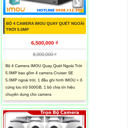
BỘ 4 CAMERA IMOU QUAY QUÉT NGOÀI
TRỜI 5.0MP
6,500,000 ₫
8,000,000 ₫
Bộ 4 Camera IMOU Quay Quét Ngoài Trời
5.0MP bao gồm 4 camera Cruiser SE
5.0MP ngoài trời, 1 đầu ghi hình IMOU + ổ
cứng lưu trữ 500GB, 1 bộ chia tín hiệu
chuyên dụng cho camera