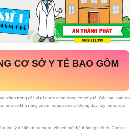
NG CƠ SỞ Y TẾ BAO GỒM
 và video trong các vị trí được chọn trong cơ sở y tế. Các loại camera
, camera có khả năng zoom, hoặc camera không dây, tùy thuộc vào
 quản lý dữ liệu từ camera, cần có một hệ thống ghi hình. Các cơ