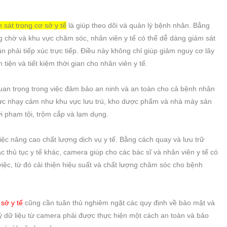
sát trong cơ sở y tế
là giúp theo dõi và quản lý bệnh nhân. Bằng
g chờ và khu vực chăm sóc, nhân viên y tế có thể dễ dàng giám sát
 phải tiếp xúc trực tiếp. Điều này không chỉ giúp giảm nguy cơ lây
ện và tiết kiệm thời gian cho nhân viên y tế.
quan trọng trong việc đảm bảo an ninh và an toàn cho cả bệnh nhân
 vực nhạy cảm như khu vực lưu trú, kho dược phẩm và nhà máy sản
i phạm tội, trộm cắp và lạm dụng.
ệc nâng cao chất lượng dịch vụ y tế. Bằng cách quay và lưu trữ
 thủ tục y tế khác, camera giúp cho các bác sĩ và nhân viên y tế có
việc, từ đó cải thiện hiệu suất và chất lượng chăm sóc cho bệnh
sở y tế
cũng cần tuân thủ nghiêm ngặt các quy định về bảo mật và
lý dữ liệu từ camera phải được thực hiện một cách an toàn và bảo