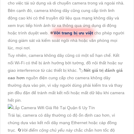
cho việc tái sử dụng và di chuyển camera trong và ngoài nhà.
Bên cạnh đó, camera không dây cũng cung cấp tính linh
động cao khi có thể truyền dữ liệu qua mạng không dây và
xem trực tiếp hình ảnh từ xa thông qua ứng dụng di động
hoặc trình duyệt web. ✺
Với trang bị ưu việt
cho phép người
dùng giám sát và kiểm soát ngôi nhà hoặc văn phòng mọi
lúc, mọi nơi.
Tuy nhiên, camera không dây cũng có một số hạn chế. Kết
nối Wi-Fi có thể bị ảnh hưởng bởi tường, đồ nội thất hoặc sự
giao interference từ các thiết bị khác. 🏷
Nét giá trị đánh giá
cao hơn
nguồn điện cung cấp cho camera không dây
thường dựa vào pin, vì vậy người dùng phải kiểm tra và thay
pin đều đặn để tránh mất kết nối hoặc mất dữ liệu khi camera
hết pin.
Trái lại, camera có dây thường có độ ổn định cao hơn, vì
chúng dựa vào kết nối dây mạng Ethernet hoặc cáp đồng
trục. 🔄
Với điểm cộng chủ yếu này
chắc chắn hơn tốc độ