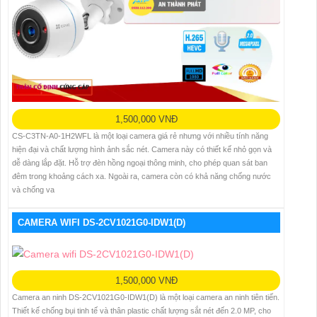
1,500,000 VNĐ
CS-C3TN-A0-1H2WFL là một loại camera giá rẻ nhưng với nhiều tính năng
hiện đại và chất lượng hình ảnh sắc nét. Camera này có thiết kế nhỏ gọn và
dễ dàng lắp đặt. Hỗ trợ đèn hồng ngoại thông minh, cho phép quan sát ban
đêm trong khoảng cách xa. Ngoài ra, camera còn có khả năng chống nước
và chống va
CAMERA WIFI DS-2CV1021G0-IDW1(D)
1,500,000 VNĐ
Camera an ninh DS-2CV1021G0-IDW1(D) là một loại camera an ninh tiên tiến.
Thiết kế chống bụi tinh tế và thân plastic chất lượng sắt nét đến 2.0 MP, cho