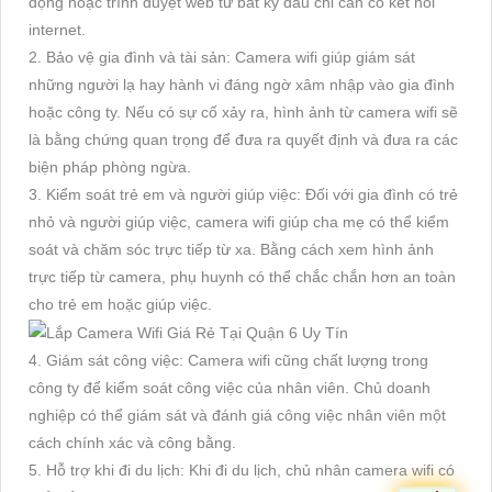
động hoặc trình duyệt web từ bất kỳ đâu chỉ cần có kết nối
internet.
2. Bảo vệ gia đình và tài sản: Camera wifi giúp giám sát
những người lạ hay hành vi đáng ngờ xâm nhập vào gia đình
hoặc công ty. Nếu có sự cố xảy ra, hình ảnh từ camera wifi sẽ
là bằng chứng quan trọng để đưa ra quyết định và đưa ra các
biện pháp phòng ngừa.
3. Kiểm soát trẻ em và người giúp việc: Đối với gia đình có trẻ
nhỏ và người giúp việc, camera wifi giúp cha mẹ có thể kiểm
soát và chăm sóc trực tiếp từ xa. Bằng cách xem hình ảnh
trực tiếp từ camera, phụ huynh có thể chắc chắn hơn an toàn
cho trẻ em hoặc giúp việc.
4. Giám sát công việc: Camera wifi cũng chất lượng trong
công ty để kiểm soát công việc của nhân viên. Chủ doanh
nghiệp có thể giám sát và đánh giá công việc nhân viên một
cách chính xác và công bằng.
5. Hỗ trợ khi đi du lịch: Khi đi du lịch, chủ nhân camera wifi có