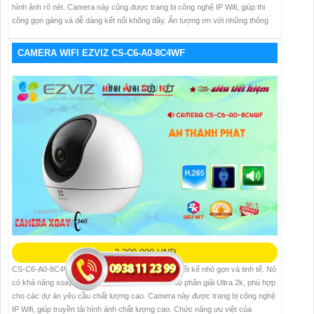
hình ảnh rõ nét. Camera này cũng được trang bị công nghệ IP Wifi, giúp thi
công gọn gàng và dễ dàng kết nối không dây. Ấn tượng ơn với những thông
CAMERA WIFI EZVIZ CS-C6-A0-8C4WF
2,200,000 VNĐ
CS-C6-A0-8C4WF là một loại camera giá rẻ với thiết kế nhỏ gọn và tinh tế. Nó
có khả năng xoay 360 độ, hình ảnh sắc nét với độ phân giải Ultra 2k, phù hợp
cho các dự án yêu cầu chất lượng cao. Camera này được trang bị công nghệ
IP Wifi, giúp truyền tải hình ảnh chất lượng cao. Chức năng ưu việt của