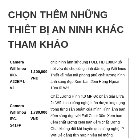
CHỌN THÊM NHỮNG
THIẾT BỊ AN NINH KHÁC
THAM KHẢO
Camera
chip hình ảnh sử dụng FULL HD 1080P độ
Wifi Imou
nét vừa đủ cho công trình dân dụng Wifi Imou
1,100,000
IPC-
Thiết kế mẫu mã phong phú chất lượng hình
VNĐ
A22EP-L-
ảnh sáng đẹp Xem ban đêm Hồng Ngoại
V2
10m IP Wifi
Chất Lượng Hình 4.0 MP Độ phân giải Ultra
2k Wifi Imou công nghệ luôn được ứng dụng
Camera
trong từng sản phẩm của mình Hình ảnh ban
Wifi Imou
1,780,000
đêm sáng đẹp với Full Color 30m Xem ban
IPC-
VNĐ
đêm chất lượng xem ban đêm chất lượng
S41FP
Chất không đổi khi truyền qua công nghệ IP
Wifi Dễ dàng tích hợp nhiều hệ thống