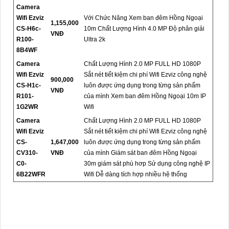
Camera
Wifi Ezviz
Với Chức Năng Xem ban đêm Hồng Ngoại
1,155,000
CS-H6c-
10m Chất Lượng Hình 4.0 MP Độ phân giải
VNĐ
R100-
Ultra 2k
8B4WF
Camera
Chất Lượng Hình 2.0 MP FULL HD 1080P
Wifi Ezviz
Sắt nét tiết kiệm chi phí Wifi Ezviz công nghệ
900,000
CS-H1c-
luôn được ứng dụng trong từng sản phẩm
VNĐ
R101-
của mình Xem ban đêm Hồng Ngoại 10m IP
1G2WR
Wifi
Camera
Chất Lượng Hình 2.0 MP FULL HD 1080P
Wifi Ezviz
Sắt nét tiết kiệm chi phí Wifi Ezviz công nghệ
CS-
1,647,000
luôn được ứng dụng trong từng sản phẩm
CV310-
VNĐ
của mình Giám sát ban đêm Hồng Ngoại
C0-
30m giám sát phù hơp Sử dụng công nghệ IP
6B22WFR
Wifi Dễ dàng tích hợp nhiều hệ thống