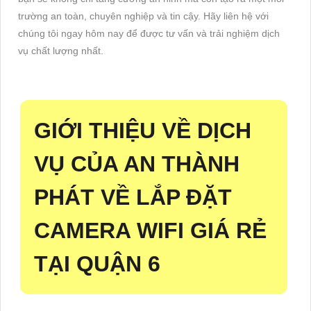
trường an toàn, chuyên nghiệp và tin cậy. Hãy liên hệ với
chúng tôi ngay hôm nay để được tư vấn và trải nghiệm dịch
vụ chất lượng nhất.
GIỚI THIỆU VỀ DỊCH
VỤ CỦA AN THÀNH
PHÁT VỀ LẮP ĐẶT
CAMERA WIFI GIÁ RẺ
TẠI QUẬN 6