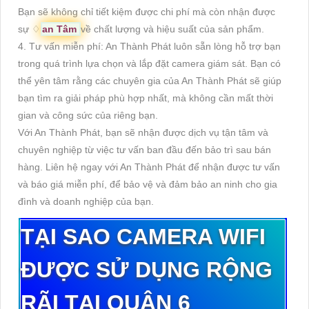
Bạn sẽ không chỉ tiết kiệm được chi phí mà còn nhận được
sự ♢
an Tâm
về chất lượng và hiệu suất của sản phẩm.
4. Tư vấn miễn phí: An Thành Phát luôn sẵn lòng hỗ trợ bạn
trong quá trình lựa chọn và lắp đặt camera giám sát. Bạn có
thể yên tâm rằng các chuyên gia của An Thành Phát sẽ giúp
bạn tìm ra giải pháp phù hợp nhất, mà không cần mất thời
gian và công sức của riêng bạn.
Với An Thành Phát, bạn sẽ nhận được dịch vụ tận tâm và
chuyên nghiệp từ việc tư vấn ban đầu đến bảo trì sau bán
hàng. Liên hệ ngay với An Thành Phát để nhận được tư vấn
và báo giá miễn phí, để bảo vệ và đảm bảo an ninh cho gia
đình và doanh nghiệp của bạn.
TẠI SAO CAMERA WIFI
ĐƯỢC SỬ DỤNG RỘNG
RÃI TẠI QUẬN 6