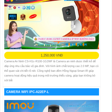
1,250,000 VNĐ
Camera An Ninh CS-H1c-R100-1G2WF là Camera an ninh được thiết kế để
đáp ứng nhu cầu bảo vệ gia đình. Với hình ảnh chất lượng cao 2.0 MP, bạn có
thể quan sát chi tiết rõ nét. Công nghệ ban đêm Hồng Ngoại Smart IR giúp
camera hoạt động hiệu quả trong môi trường thiếu sáng, giúp bạn không bỏ
sót bất
CAMERA WIFI IPC-A22EP-L