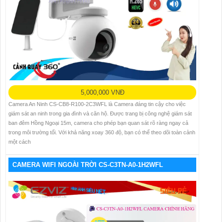
5,000,000 VNĐ
Camera An Ninh CS-CB8-R100-2C3WFL là Camera đáng tin cậy cho việc
giám sát an ninh trong gia đình và căn hộ. Được trang bị công nghệ giám sát
ban đêm Hồng Ngoại 15m, camera cho phép bạn quan sát rõ ràng ngay cả
trong môi trường tối. Với khả năng xoay 360 độ, bạn có thể theo dõi toàn cảnh
một cách
CAMERA WIFI NGOÀI TRỜI CS-C3TN-A0-1H2WFL