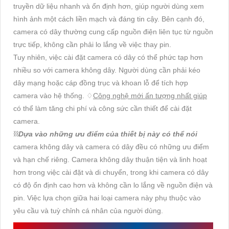
truyền dữ liệu nhanh và ổn định hơn, giúp người dùng xem
hình ảnh một cách liền mạch và đáng tin cậy. Bên cạnh đó,
camera có dây thường cung cấp nguồn điện liên tục từ nguồn
trực tiếp, không cần phải lo lắng về việc thay pin.
Tuy nhiên, việc cài đặt camera có dây có thể phức tạp hơn
nhiều so với camera không dây. Người dùng cần phải kéo
dây mạng hoặc cáp đồng trục và khoan lỗ để tích hợp
camera vào hệ thống. ♢
Công nghệ mới ấn tượng nhất giúp
có thể làm tăng chi phí và công sức cần thiết để cài đặt
camera.
⛓
Dựa vào những ưu điểm của thiết bị này có thể nói
camera không dây và camera có dây đều có những ưu điểm
và hạn chế riêng. Camera không dây thuận tiện và linh hoạt
hơn trong việc cài đặt và di chuyển, trong khi camera có dây
có độ ổn định cao hơn và không cần lo lắng về nguồn điện và
pin. Việc lựa chọn giữa hai loại camera này phụ thuộc vào
yêu cầu và tuỳ chỉnh cá nhân của người dùng.