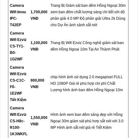
Camera
Trang Bị Giám sát ban đêm Hồng Ngoại 30m
Wifi Imou
1,700,000
xem ban đêm chất lượng sáng chi tiết với độ
IPC-
VNĐ
phân giải 4.0 MP Độ phân giải Ultra 2k Dùng
T42EP
cho Dự Án ảnh sảnh sắt nét
Camera
Wifi Ezviz
1,100,000
Trang Bị Wifi Ezviz Công nghệ giám sát ban
CS-TY1-
VNĐ
đêm Hồng Ngoại 10m Tại An Thành Phát
B0-
1G2WF
Camera
Wifi Ezviz
chip hình ảnh sử dụng 2.0 megapixel FULL
CS-C1C-
900,000
HD 1080P Giá rẻ phù hợp chi phí Chất
F0-
VNĐ
Lượng hình ảnh ban đêm Hồng Ngoại 10m
1E2WF
Tiết Kiệm
Camera
Wifi Ezviz
Hình ảnh xem ban đêm sáng đẹp với Hồng
1,550,000
CS-H8c-
Ngoại 30m giám sát phù hơp sắt nét với 3.0
VNĐ
R100-
MP Hình ảnh sắt nét giá rẻ Tiết Kiệm
1K3WKFL