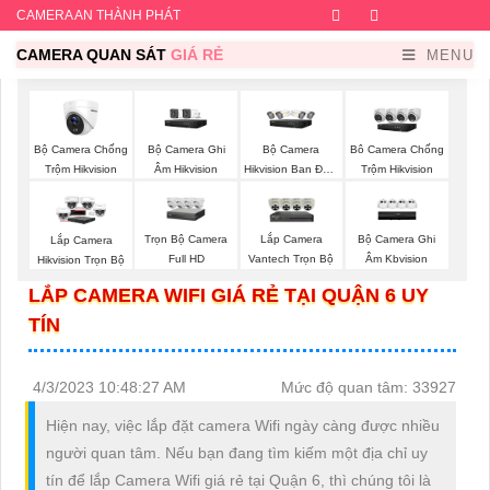
CAMERA AN THÀNH PHÁT
Facebook
Twitter
Instagram
Dribb
CAMERA QUAN SÁT
GIÁ RẺ
MENU
Bộ Camera Chống
Bộ Camera Ghi
Bộ Camera
Bô Camera Chống
Trộm Hikvision
Âm Hikvision
Hikvision Ban Đêm
Trộm Hikvision
Có Màu
Trọn Bộ Camera
Lắp Camera
Bộ Camera Ghi
Lắp Camera
Full HD
Vantech Trọn Bộ
Âm Kbvision
Hikvision Trọn Bộ
LẮP CAMERA WIFI GIÁ RẺ TẠI QUẬN 6 UY
TÍN
4/3/2023 10:48:27 AM
Mức độ quan tâm: 33927
Hiện nay, việc lắp đặt camera Wifi ngày càng được nhiều
người quan tâm. Nếu bạn đang tìm kiếm một địa chỉ uy
tín để lắp Camera Wifi giá rẻ tại Quận 6, thì chúng tôi là