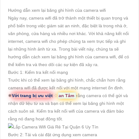
Hướng dẫn xem lại băng ghi hình của camera wifi
Ngày nay, camera wifi đã trở thành một thiết bị quan trọng và
phổ biến trong việc giám sát an ninh, đặc biệt là trong nhà ở,
văn phòng, cửa hàng và nhiều nơi khác. Với khả năng kết nối
internet, camera wifi cho phép chúng ta xem trực tiếp và ghi
lại những hình ảnh từ xa. Trong bài viết này, chúng ta sẽ
hướng dẫn cách xem lại băng ghi hình của camera wifi, để có
thể kiểm tra và theo dõi các sự kiện đã xảy ra.
Bước 1: Kiểm tra kết nối mạng
Trước khi có thể xem lại băng ghi hình, chắc chắn hơn rằng
camera wifi đã được kết nối với một mạng internet ổn định.
✺
Với trang bị ưu việt
♢
an Tâm
rằng camera có thể gửi và
nhận dữ liệu từ xa và bạn có thể xem lại băng ghi hình một
cách suôn sẻ. Kiểm tra kết nối wifi của camera và đảm bảo
rằng nó đang hoạt động tốt.
Bước 2: Tải và cài đặt ứng dụng xem camera