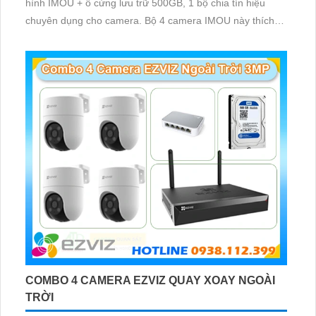
hình IMOU + ổ cứng lưu trữ 500GB, 1 bộ chia tín hiệu
chuyên dụng cho camera. Bộ 4 camera IMOU này thích
hợp lắp đặt cho kho hàng, nhà xưởng, khu phố và khu vực
cần giám sát ngoài trời
COMBO 4 CAMERA EZVIZ QUAY XOAY NGOÀI
TRỜI