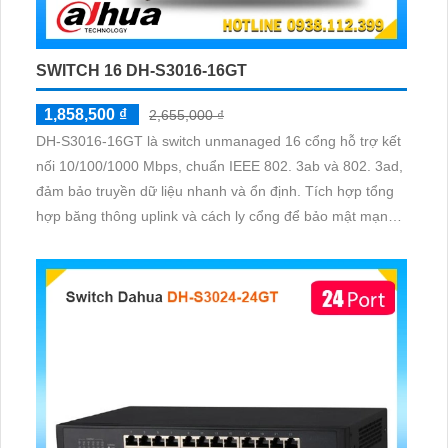
SWITCH 16 DH-S3016-16GT
1,858,500 ₫
2,655,000 ₫
DH-S3016-16GT là switch unmanaged 16 cổng hỗ trợ kết
nối 10/100/1000 Mbps, chuẩn IEEE 802. 3ab và 802. 3ad,
đảm bảo truyền dữ liệu nhanh và ổn định. Tích hợp tổng
hợp băng thông uplink và cách ly cổng để bảo mật mạng,
cùng khả năng chuyển mạch 32 Gbps và bộ nhớ MAC
16K