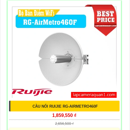
CẦU NỐI RUIJIE RG-AIRMETRO460F
1,859,550 ₫
2,656,500 ₫