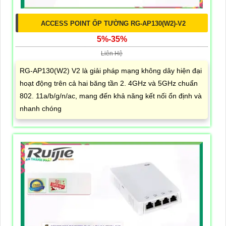
ACCESS POINT ỐP TƯỜNG RG-AP130(W2)-V2
5%-35%
Liên Hệ
RG-AP130(W2) V2 là giải pháp mạng không dây hiện đại
hoạt động trên cả hai băng tần 2. 4GHz và 5GHz chuẩn
802. 11a/b/g/n/ac, mang đến khả năng kết nối ổn định và
nhanh chóng