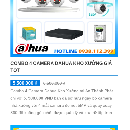
COMBO 4 CAMERA DAHUA KHO XƯỞNG GIÁ
TỐT
5,500,000 ₫
6,500,000 ₫
Combo 4 Camera Dahua Kho Xưởng tại An Thành Phát
chỉ với
5. 500.000 VNĐ
bạn đã sỡ hữu ngay bộ camera
nhà xưởng với 4 mắt camera độ nét 5MP và quay xoay
360 độ không góc chết được quản lý và lưu trữ tập trung
về đầu ghi hình ổ cứng hỗ trợ xem qua tivi