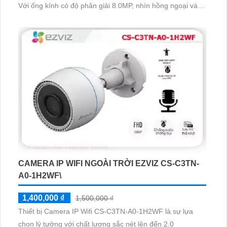
Với ống kính có độ phân giải 8.0MP, nhìn hồng ngoại vào
ban đêm với khoảng cách 30m, chuẩn nén Ultra265
CAMERA IP WIFI NGOÀI TRỜI EZVIZ CS-C3TN-
A0-1H2WF\
1,400,000 ₫
1,500,000 ₫
Thiết bị Camera IP Wifi CS-C3TN-A0-1H2WF là sự lựa
chọn lý tưởng với chất lượng sắc nét lên đến 2.0