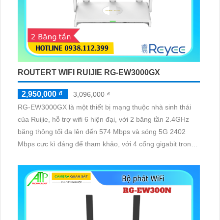
ROUTERT WIFI RUIJIE RG-EW3000GX
2,950,000 ₫
3,096,000 ₫
RG-EW3000GX là một thiết bị mạng thuộc nhà sinh thái
của Ruijie, hỗ trợ wifi 6 hiện đại, với 2 băng tần 2.4GHz
băng thông tối đa lên đến 574 Mbps và sóng 5G 2402
Mbps cực kì đáng để tham khảo, với 4 cổng gigabit trong
đấy có 1 cổng Wan và 3 cổng Lan, hô trợ tối đa 60 thiết bị
cùng lúc