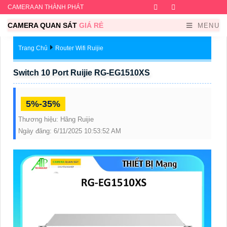
CAMERA AN THÀNH PHÁT
Facebook
Twitter
Instagram
Dribb
CAMERA QUAN SÁT
GIÁ RẺ
MENU
Trang Chủ
Router Wifi Ruijie
Switch 10 Port Ruijie RG-EG1510XS
5%-35%
Thương hiệu:
Hãng Ruijie
Ngày đăng:
6/11/2025 10:53:52 AM