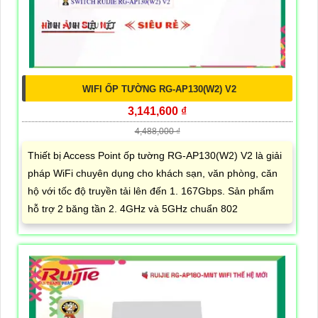
WIFI ỐP TƯỜNG RG-AP130(W2) V2
3,141,600 ₫
4,488,000 ₫
Thiết bị Access Point ốp tường RG-AP130(W2) V2 là giải
pháp WiFi chuyên dụng cho khách sạn, văn phòng, căn
hộ với tốc độ truyền tải lên đến 1. 167Gbps. Sản phẩm
hỗ trợ 2 băng tần 2. 4GHz và 5GHz chuẩn 802