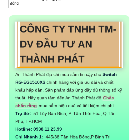
0°C ~ 40°C
động
CÔNG TY TNHH TM-
DV ĐẦU TƯ AN
THÀNH PHÁT
An Thành Phát địa chỉ mua sắm tin cậy cho
Switch
RG-EG1510XS
chính hãng với giá ưu đãi và chiết
khấu hấp dẫn. Sản phẩm đáp ứng đầy đủ thông số kỹ
thuật. Hãy quan tâm đến An Thành Phát để
Chắc
chắn rằng
mua sắm hiệu quả và tiết kiệm chi phí.
Trụ Sở:
51 Lũy Bán Bích, P. Tân Thới Hòa, Q.Tân
Phú, TP.HCM
Hotline: 0938.11.23.99
Chi Nhánh 1:
445/38 Tân Hòa Đông,P Bình Trị