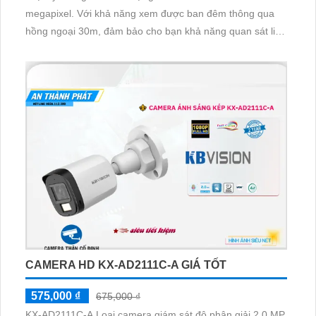
megapixel. Với khả năng xem được ban đêm thông qua
hồng ngoại 30m, đảm bảo cho bạn khả năng quan sát liên
tục. Thiết bị được trang bị công nghệ IP Wifi tiên tiến giúp
truy cập dễ dàng mà không bị giảm chất lượng
CAMERA HD KX-AD2111C-A GIÁ TỐT
575,000 ₫
675,000 ₫
KX-AD2111C-A Loại camera giám sát độ phân giải 2.0 MP