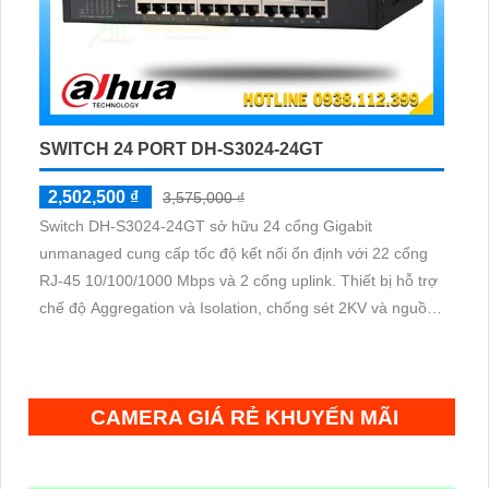
SWITCH 24 PORT DH-S3024-24GT
2,502,500 ₫
3,575,000 ₫
Switch DH-S3024-24GT sở hữu 24 cổng Gigabit
unmanaged cung cấp tốc độ kết nối ổn định với 22 cổng
RJ-45 10/100/1000 Mbps và 2 cổng uplink. Thiết bị hỗ trợ
chế độ Aggregation và Isolation, chống sét 2KV và nguồn
100–240 VAC, lý tưởng cho hệ thống mạng doanh nghiệp
vừa và nhỏ.
CAMERA GIÁ RẺ KHUYẾN MÃI