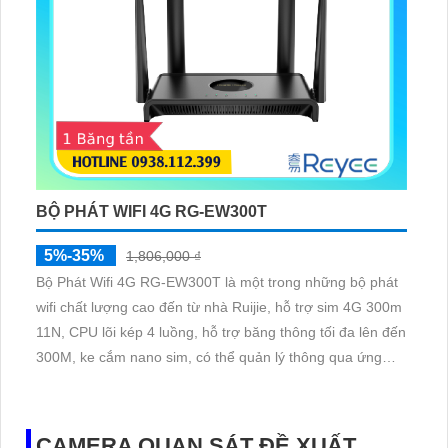
BỘ PHÁT WIFI 4G RG-EW300T
5%-35%
1,806,000 ₫
Bộ Phát Wifi 4G RG-EW300T là một trong những bộ phát
wifi chất lượng cao đến từ nhà Ruijie, hỗ trợ sim 4G 300m
11N, CPU lõi kép 4 luồng, hỗ trợ băng thông tối đa lên đến
300M, ke cắm nano sim, có thể quản lý thông qua ứng
dùng Reyee Router trên điện thoại
CAMERA QUAN SÁT ĐỀ XUẤT