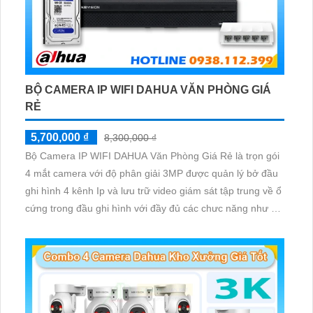
BỘ CAMERA IP WIFI DAHUA VĂN PHÒNG GIÁ
RẺ
5,700,000 ₫
8,300,000 ₫
Bộ Camera IP WIFI DAHUA Văn Phòng Giá Rẻ là trọn gói
4 mắt camera với độ phân giải 3MP được quản lý bở đầu
ghi hình 4 kênh Ip và lưu trữ video giám sát tập trung về ổ
cứng trong đầu ghi hình với đầy đủ các chưc năng như AI
Phát hiện chuyển động, đàm thoại âm thanh 2 chiều và
giám sát có màu vào ban đêm