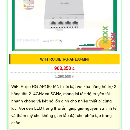
WIFI RUIJIE RG-AP180-MNT
903,350 ₫
1,290,500 ₫
WiFi Ruijie RG-AP180-MNT nổi bật với khả năng hỗ trợ 2
băng tần 2. 4GHz và 5GHz, mang lại tốc độ truyền tải
nhanh chóng và kết nối ổn định cho nhiều thiết bị cùng
lúc. Với đèn LED trạng thái ẩn, giúp giữ nguyên sự tinh tế
và thẩm mỹ cho không gian lắp đặt cho phép tạo trang
chào.