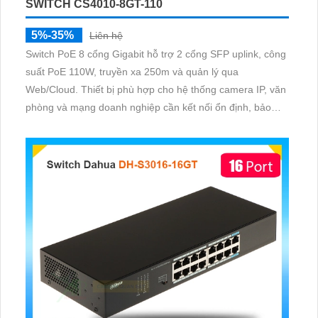
SWITCH CS4010-8GT-110
5%-35%
Liên hệ
Switch PoE 8 cổng Gigabit hỗ trợ 2 cổng SFP uplink, công
suất PoE 110W, truyền xa 250m và quản lý qua
Web/Cloud. Thiết bị phù hợp cho hệ thống camera IP, văn
phòng và mạng doanh nghiệp cần kết nối ổn định, bảo
mật và dễ quản lý