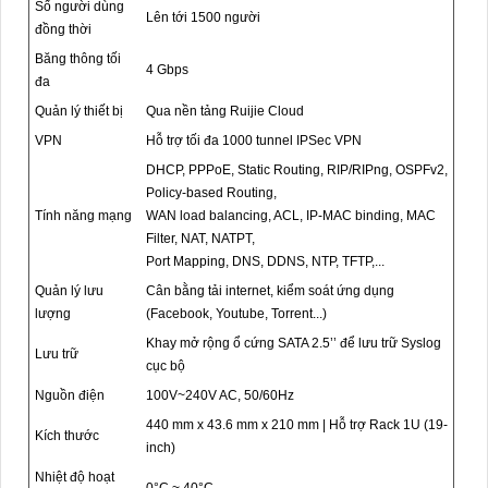
Số người dùng
Lên tới 1500 người
đồng thời
Băng thông tối
4 Gbps
đa
Quản lý thiết bị
Qua nền tảng Ruijie Cloud
VPN
Hỗ trợ tối đa 1000 tunnel IPSec VPN
DHCP, PPPoE, Static Routing, RIP/RIPng, OSPFv2,
Policy-based Routing,
Tính năng mạng
WAN load balancing, ACL, IP-MAC binding, MAC
Filter, NAT, NATPT,
Port Mapping, DNS, DDNS, NTP, TFTP,...
Quản lý lưu
Cân bằng tải internet, kiểm soát ứng dụng
lượng
(Facebook, Youtube, Torrent...)
Khay mở rộng ổ cứng SATA 2.5’’ để lưu trữ Syslog
Lưu trữ
cục bộ
Nguồn điện
100V~240V AC, 50/60Hz
440 mm x 43.6 mm x 210 mm | Hỗ trợ Rack 1U (19-
Kích thước
inch)
Nhiệt độ hoạt