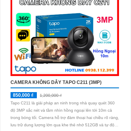
CAMERA KHÔNG DÂY TAPO C211 (3MP)
850,000 ₫
1,200,000 ₫
Tapo C211 là giải pháp an ninh trong nhà quay quét 360
độ 3MP sắc nét và tầm nhìn hồng ngoại lên tới 10m cả
trong bóng tối. Camera hỗ trợ đàm thoại hai chiều rõ ràng,
lưu trữ dung lượng lớn qua khe thẻ nhớ 512GB và tự động