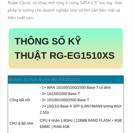
Ruijie Cloud, có khay mở rộng ổ cứng SATA 2.5’’ lưu log. Giải
pháp lý tưởng cho doanh nghiệp vừa và lớn cần bảo mật và
hiệu suất cao.
THÔNG SỐ KỸ
THUẬT RG-EG1510XS
Switch 10 Port Ruijie RG-EG1510XS
- 1× WAN 10/100/1000/2500 Base-T cố định
- 3× 10/100/1000 Base-T
Cổng kết nối
- 3× 10/100/1000/2500 Base-T
- 2× 10G/1G Base-X SFP (LAN7/WAN8 tương thích
2.5G)
CPU 4 nhân 1.8GHz | 128MB NAND FLASH + 8GB
CPU & Bộ nhớ
EMMC | RAM 4GB