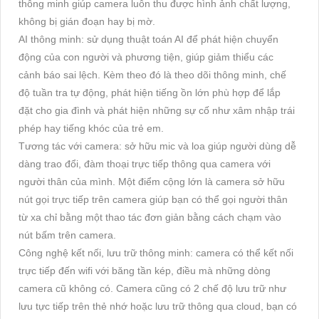
thông minh giúp camera luôn thu được hình ảnh chất lượng,
không bị gián đoạn hay bị mờ.
AI thông minh: sử dụng thuật toán AI để phát hiện chuyển
động của con người và phương tiện, giúp giảm thiểu các
cảnh báo sai lệch. Kèm theo đó là theo dõi thông minh, chế
độ tuần tra tự động, phát hiện tiếng ồn lớn phù hợp để lắp
đặt cho gia đình và phát hiện những sự cố như xâm nhập trái
phép hay tiếng khóc của trẻ em.
Tương tác với camera: sở hữu mic và loa giúp người dùng dễ
dàng trao đổi, đàm thoại trực tiếp thông qua camera với
người thân của mình. Một điểm cộng lớn là camera sở hữu
nút gọi trực tiếp trên camera giúp bạn có thể gọi người thân
từ xa chỉ bằng một thao tác đơn giản bằng cách chạm vào
nút bấm trên camera.
Công nghệ kết nối, lưu trữ thông minh: camera có thể kết nối
trực tiếp đến wifi với băng tần kép, điều mà những dòng
camera cũ không có. Camera cũng có 2 chế độ lưu trữ như
lưu tực tiếp trên thẻ nhớ hoặc lưu trữ thông qua cloud, bạn có