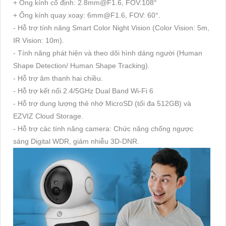
+ Ống kính cố định: 2.8mm@F1.6, FOV:108°
+ Ống kính quay xoay: 6mm@F1.6, FOV: 60°.
- Hỗ trợ tính năng Smart Color Night Vision (Color Vision: 5m,
IR Vision: 10m).
- Tính năng phát hiện và theo dõi hình dáng người (Human
Shape Detection/ Human Shape Tracking).
- Hỗ trợ âm thanh hai chiều.
- Hỗ trợ kết nối 2.4/5GHz Dual Band Wi-Fi 6
- Hỗ trợ dung lượng thẻ nhớ MicroSD (tối đa 512GB) và
EZVIZ Cloud Storage.
- Hỗ trợ các tính năng camera: Chức năng chống ngược
sáng Digital WDR, giảm nhiễu 3D-DNR.