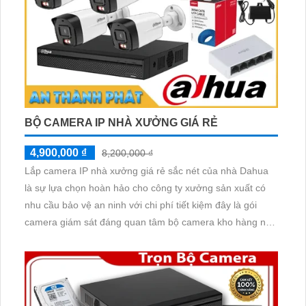
BỘ CAMERA IP NHÀ XƯỞNG GIÁ RẺ
4,900,000 ₫
8,200,000 ₫
Lắp camera IP nhà xưởng giá rẻ sắc nét của nhà Dahua
là sự lựa chọn hoàn hảo cho công ty xưởng sản xuất có
nhu cầu bảo vệ an ninh với chi phí tiết kiệm đây là gói
camera giám sát đáng quan tâm bộ camera kho hàng nhà
xưởng công nghệ IP đảm bảo cung cấp hình ảnh rõ nét
chất lượng cao cho người dùng với bộ camera camera IP
Dahua bảo vệ an ninh cho xưởng sản xuất tuyệt đối.