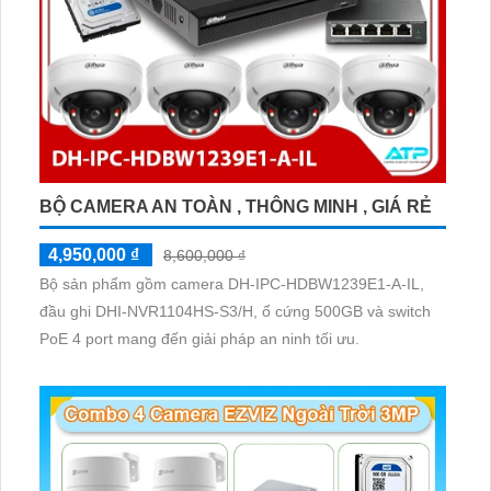
BỘ CAMERA AN TOÀN , THÔNG MINH , GIÁ RẺ
4,950,000 ₫
8,600,000 ₫
Bộ sản phẩm gồm camera DH-IPC-HDBW1239E1-A-IL,
đầu ghi DHI-NVR1104HS-S3/H, ổ cứng 500GB và switch
PoE 4 port mang đến giải pháp an ninh tối ưu.