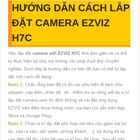
HƯỚNG DẪN CÁCH LẮP
ĐẶT CAMERA EZVIZ
H7C
Việc lắp đặt
camera wifi EZVIZ H7C
khá đơn giản và có thể
tự thực hiện tại nhà mà không cần phải thuê thợ chuyên
nghiệp. Dưới đây là hướng dẫn cơ bản để bạn có thể tự lắp
đặt một cách dễ dàng:
Bước 1:
Chắc rằng bạn đã có đủ các phụ kiện đi kèm như
adapter, cáp điện, chân đế, vít....Kiểm tra lại sóng wifi tại vị trí
lắp đặt camera xem ổn định không và cài đặt ứng dụng
EZVIZ trên điện thoại thông minh của bạn (có sẵn trên App
Store và Google Play).
Bước 2:
Chọn vị trí lắp đặt phù hợp với nhu cầu giám sát (ví
dụ: cửa ra vào, sân vườn, phòng khách, ...), sử dụng vít và
cáp điện để lắp chân đế vào vị trí bạn đã chọn. Sau đó hãy