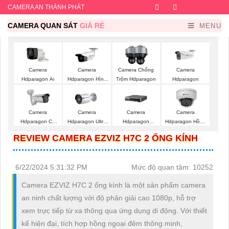
CAMERA AN THÀNH PHÁT
Facebook
Twitter
Instagram
Dribb
CAMERA QUAN SÁT
GIÁ RẺ
MENU
Camera
Camera
Camera Chống
Camera
Hdparagon Ai
Hdparagon Hình
Trộm Hdparagon
Hdparagon
Ảnh 4K
Camera
Camera
Camera
Camera
Hdparagon Có
Hdparagon Ultra
Hdparagon
Hdparagon Hồng
Màu Ban Đêm
2K
Starlight
Ngoại
REVIEW CAMERA EZVIZ H7C 2 ỐNG KÍNH
6/22/2024 5:31:32 PM
Mức độ quan tâm: 10252
Camera EZVIZ H7C 2 ống kính là một sản phẩm camera
an ninh chất lượng với độ phân giải cao 1080p, hỗ trợ
xem trực tiếp từ xa thông qua ứng dụng di động. Với thiết
kế hiện đại, tích hợp hồng ngoại đêm thông minh,