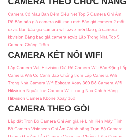
CAMERA THEO CHỨC NĂNG
Camera Có Màu Ban Đêm Siêu Nét
Top 5 Camera Ghi Âm
Rõ
Bản báo giá camera wifi imou mới
Báo giá camera 2 mắt
ezviz
Bản báo giá camera wifi ezviz mới
Báo giá camera
kbvision
Bảng báo giá camera ezviz Lắp Trong Nhà
Top 5
Camera Chống Trộm
CAMERA KẾT NỐI WIFI
Lắp Camera Wifi Hikvision Giá Rẻ
Camera Wifi Báo Động
Lắp
Camera Wifi Có Cảnh Báo Chống trộm
Lắp Camera Wifi
Trong Nhà
Camera Wifi Ebitcam Xoay 360 Độ
Camera Wifi
Hikvision Ngoài Trời
Camera Wifi Trong Nhà Chính Hãng
Hikvision
Camera Kbone Xoay 360
CAMERA THEO GÓI
Lắp đặt Trọn Bộ Camera Ghi Âm giá rẻ
Linh Kiện Máy Tính
Bộ Camera Visioncop Ghi Âm Chính hãng
Trọn Bộ Camera
Dahua Ghi Âm
Lắp Camera Visioncop Chống Trộm Combo