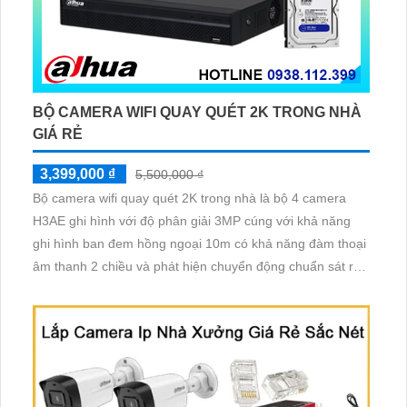
BỘ CAMERA WIFI QUAY QUÉT 2K TRONG NHÀ
GIÁ RẺ
3,399,000 ₫
5,500,000 ₫
Bộ camera wifi quay quét 2K trong nhà là bộ 4 camera
H3AE ghi hình với độ phân giải 3MP cúng với khả năng
ghi hình ban đem hồng ngoại 10m có khả năng đàm thoại
âm thanh 2 chiều và phát hiện chuyển động chuẩn sát rất
thích hợp lắp đặt cho các văn phòng, gia đình, những vị trí
giám sát yêu cầu camera vừa có thể giám sát đêm vừa có
thể đàm thoại được âm thanh 2 chiều.