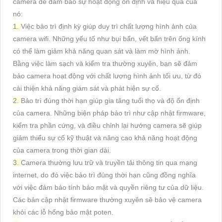
camera để đảm bảo sự hoạt động ổn định và hiệu quả của
nó:
1.
Việc bảo trì định kỳ giúp duy trì chất lượng hình ảnh của
camera wifi. Những yếu tố như bụi bẩn, vết bẩn trên ống kính
có thể làm giảm khả năng quan sát và làm mờ hình ảnh.
Bằng việc làm sạch và kiểm tra thường xuyên, bạn sẽ đảm
bảo camera hoạt động với chất lượng hình ảnh tối ưu, từ đó
cải thiện khả năng giám sát và phát hiện sự cố.
2.
Bảo trì đúng thời hạn giúp gia tăng tuổi thọ và độ ổn định
của camera. Những biện pháp bảo trì như cập nhật firmware,
kiểm tra phần cứng, và điều chỉnh lại hướng camera sẽ giúp
giảm thiểu sự cố kỹ thuật và nâng cao khả năng hoạt động
của camera trong thời gian dài.
3.
Camera thường lưu trữ và truyền tải thông tin qua mạng
internet, do đó việc bảo trì đúng thời hạn cũng đồng nghĩa
với việc đảm bảo tính bảo mật và quyền riêng tư của dữ liệu.
Các bản cập nhật firmware thường xuyên sẽ bảo vệ camera
khỏi các lỗ hổng bảo mật poten.