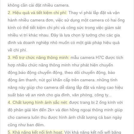
không cần cài đặt nhiều camera.
2. Hiệu quả và tiết kiệm chi phí:
Thay vì phải lắp đặt và vận
hành nhiều camera đơn, việc sử dụng một camera có hai ống
kính có thể tiết kiệm chi phí và công sức trong việc giám sát
nhiều vị trí khác nhau. Đây là lựa chọn lý tưởng cho các gia
đình và doanh nghiệp nhỏ muốn có một giải pháp hiệu quả
về chi phí.
3. Hỗ trợ chức năng thông minh:
mẫu camera H7C được tích
hợp nhiều chức năng thông minh như phát hiện chuyển
động,báo động chuyển động, theo dõi chuyển động, báo
động âm thanh, nút gọi khẩn cấp trên camera..những tính
năng này giúp cho camera dễ dàng lắp đặt và nâng cao hiệu
suất bảo vệ an ninh cho gia đình, văn phòng, công ty...
4. Chất lượng hình ảnh sắc nét:
được trang bị 2 ống kính với
độ phân giải lên đến 2k+ và đèn hồng ngoại thông minh giúp
cho camera luôn thu được hình ảnh chất lượng cả ban ngày
cũng như ban đêm.
5. Khả năng kết nối linh hoạt:
Với khả năng kết nối wifi băng