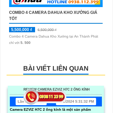
COMBO 4 CAMERA DAHUA KHO XƯỞNG GIÁ
TỐT
5,500,000 ₫
6,500,000 ₫
Combo 4 Camera Dahua Kho Xưởng tại An Thành Phát
chỉ với
5. 500
BÀI VIẾT LIÊN QUAN
REVIEW CAMERA EZVIZ H7C 2 ỐNG KÍNH
Lần xem: 10252
6/22/2024 5:31:32 PM
Camera EZVIZ H7C 2 ống kính là một sản phẩm