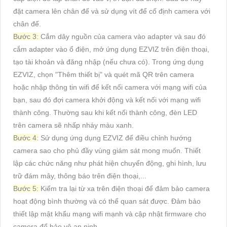
đặt camera lên chân đế và sử dụng vít để cố định camera với
chân đế.
Bước 3:
Cắm dây nguồn của camera vào adapter và sau đó
cắm adapter vào ổ điện, mở ứng dụng EZVIZ trên điện thoại,
tạo tài khoản và đăng nhập (nếu chưa có). Trong ứng dụng
EZVIZ, chọn "Thêm thiết bị" và quét mã QR trên camera
hoặc nhập thông tin wifi để kết nối camera với mạng wifi của
bạn, sau đó đợi camera khởi động và kết nối với mạng wifi
thành công. Thường sau khi kết nối thành công, đèn LED
trên camera sẽ nhấp nháy màu xanh.
Bước 4:
Sử dụng ứng dụng EZVIZ để điều chỉnh hướng
camera sao cho phủ đầy vùng giám sát mong muốn. Thiết
lập các chức năng như phát hiện chuyển động, ghi hình, lưu
trữ đám mây, thông báo trên điện thoại,...
Bước 5:
Kiểm tra lại từ xa trên điện thoại để đảm bảo camera
hoạt động bình thường và có thể quan sát được. Đảm bảo
thiết lập mật khẩu mạng wifi mạnh và cập nhật firmware cho
camera để bảo vệ an ninh.