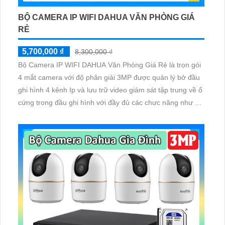
BỘ CAMERA IP WIFI DAHUA VĂN PHÒNG GIÁ
RẺ
5,700,000 ₫
8,300,000 ₫
Bộ Camera IP WIFI DAHUA Văn Phòng Giá Rẻ là trọn gói
4 mắt camera với độ phân giải 3MP được quản lý bở đầu
ghi hình 4 kênh Ip và lưu trữ video giám sát tập trung về ổ
cứng trong đầu ghi hình với đầy đủ các chưc năng như AI
Phát hiện chuyển động, đàm thoại âm thanh 2 chiều và
giám sát có màu vào ban đêm