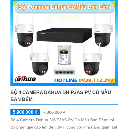
BỘ 4 CAMERA DAHUA DH-P3AS-PV CÓ MÀU
BAN ĐÊM
5,900,000 ₫
7,000,000 ₫
Bộ 4 Camera Dahua DH-P3AS-PV Có Màu Ban Đêm với
độ phân giải cao lên đến 3MP cùng với khả năng giám sát