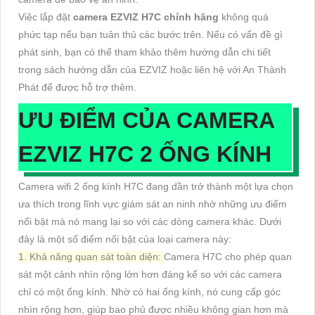
Việc lắp đặt
camera EZVIZ H7C chính hãng
không quá
phức tạp nếu bạn tuân thủ các bước trên. Nếu có vấn đề gì
phát sinh, bạn có thể tham khảo thêm hướng dẫn chi tiết
trong sách hướng dẫn của EZVIZ hoặc liên hệ với An Thành
Phát để được hỗ trợ thêm.
ƯU ĐIỂM CỦA CAMERA
EZVIZ H7C 2 ỐNG KÍNH
Camera wifi 2 ống kính H7C đang dần trở thành một lựa chọn
ưa thích trong lĩnh vực giám sát an ninh nhờ những ưu điểm
nổi bật mà nó mang lại so với các dòng camera khác. Dưới
đây là một số điểm nổi bật của loại camera này:
1. Khả năng quan sát toàn diện:
Camera H7C cho phép quan
sát một cảnh nhìn rộng lớn hơn đáng kể so với các camera
chỉ có một ống kính. Nhờ có hai ống kính, nó cung cấp góc
nhìn rộng hơn, giúp bao phủ được nhiều không gian hơn mà