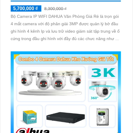
5,700,000 ₫
8,300,000 ₫
Bộ Camera IP WIFI DAHUA Văn Phòng Giá Rẻ là trọn gói
4 mắt camera với độ phân giải 3MP được quản lý bở đầu
ghi hình 4 kênh Ip và lưu trữ video giám sát tập trung về ổ
cứng trong đầu ghi hình với đầy đủ các chưc năng như AI
Phát hiện chuyển động, đàm thoại âm thanh 2 chiều và
giám sát có màu vào ban đêm