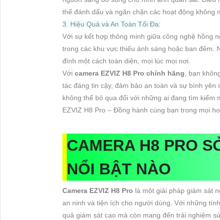
thể đánh dấu và ngăn chặn các hoạt động không 
3. Hiệu Quả và An Toàn Tối Đa:
Với sự kết hợp thông minh giữa công nghệ hồng ngo
trong các khu vực thiếu ánh sáng hoặc ban đêm. N
đình một cách toàn diện, mọi lúc mọi nơi.
Với
camera EZVIZ H8 Pro chính hãng
, bạn khôn
tác đáng tin cậy, đảm bảo an toàn và sự bình yên 
không thể bỏ qua đối với những ai đang tìm kiếm m
EZVIZ H8 Pro – Đồng hành cùng bạn trong mọi hoàn
CAMERA H8 PRO S
NỔI BẬT NÀO
Camera EZVIZ H8 Pro
là một giải pháp giám sát n
an ninh và tiện ích cho người dùng. Với những tín
quả giám sát cao mà còn mang đến trải nghiệm sử