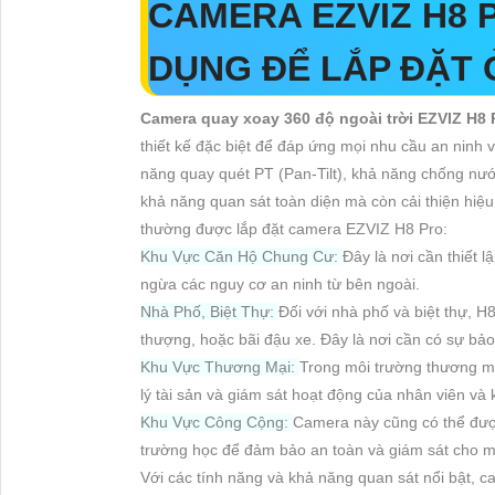
CAMERA EZVIZ H8
DỤNG ĐỂ LẮP ĐẶT 
Camera quay xoay 360 độ ngoài trời EZVIZ H8 
thiết kế đặc biệt để đáp ứng mọi nhu cầu an ninh 
năng quay quét PT (Pan-Tilt), khả năng chống nướ
khả năng quan sát toàn diện mà còn cải thiện hiệu
thường được lắp đặt camera EZVIZ H8 Pro:
Khu Vực Căn Hộ Chung Cư:
Đây là nơi cần thiết 
ngừa các nguy cơ an ninh từ bên ngoài.
Nhà Phố, Biệt Thự:
Đối với nhà phố và biệt thự, H
thượng, hoặc bãi đậu xe. Đây là nơi cần có sự bảo
Khu Vực Thương Mại:
Trong môi trường thương m
lý tài sản và giám sát hoạt động của nhân viên và
Khu Vực Công Cộng:
Camera này cũng có thể được
trường học để đảm bảo an toàn và giám sát cho m
Với các tính năng và khả năng quan sát nổi bật, 