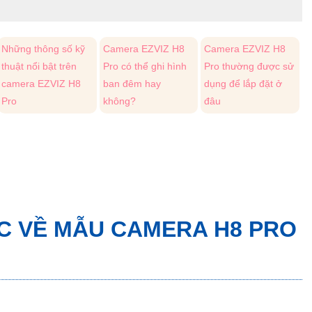
Những thông số kỹ
Camera EZVIZ H8
Camera EZVIZ H8
thuật nổi bật trên
Pro có thể ghi hình
Pro thường được sử
camera EZVIZ H8
ban đêm hay
dụng để lắp đặt ở
Pro
không?
đâu
ỢC VỀ MẪU CAMERA H8 PRO