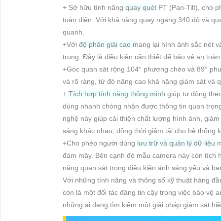
+ Sở hữu tính năng
quay quét
PT (Pan-Tilt), cho 
toàn diện. Với khả năng quay ngang 340 độ và qua
quanh.
+Với
độ phân giải cao
mang lại hình ảnh sắc nét và
trọng. Đây là điều kiện cần thiết để bảo vệ an toàn
+Góc quan sát rộng 104° phương chéo và 89° phươ
và rõ ràng, từ đó nâng cao khả năng giám sát và q
+
Tích hợp tính năng thông minh
giúp tự động theo
dùng nhanh chóng nhận được thông tin quan trọng 
nghệ này giúp cải thiện chất lượng hình ảnh, giảm
sáng khác nhau, đồng thời giảm tải cho hệ thống l
+Cho phép người dùng
lưu trữ và quản lý dữ liệu
m
đám mây. Bên cạnh đó mẫu camera này còn tích hợ
năng quan sát trong điều kiện ánh sáng yếu và ba
Với những tính năng và thông số kỹ thuật hàng đầ
còn là một đối tác đáng tin cậy trong việc bảo vệ
những ai đang tìm kiếm một giải pháp giám sát hiện 