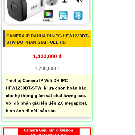
CAMERA IP DAHUA DH-IPC-HFW1230DT-
STW ĐỘ PHÂN GIẢI FULL HD
1,400,000 ₫
1,700,000 ₫
Thiết bị Camera IP Wifi DH-IPC-
HFW1230DT-STW là lựa chọn hoàn hảo
cho hệ thống giám sát chất lượng cao.
Với độ phân giải lên đến 2.0 megapixel,
hình ảnh rõ nét, sắc sảo