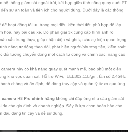
o hệ thống giám sát ngoài trời, kết hợp giữa tính năng quay quét PT
 đến sự an toàn và tiện ích cho người dùng. Dưới đây là các thông
 để hoạt động tối ưu trong mọi điều kiện thời tiết, phù hợp để lắp
n hoa, hay bãi đậu xe. Độ phân giải 3k cung cấp hình ảnh rõ
 màu sắc trung thực, giúp nhận diện và ghi lại các sự kiện quan trọng
tính năng tự động theo dõi, phát hiện người/phương tiện, kiểm soát
các đối tượng chuyển động một cách tự động và chính xác, nâng cao
 camera này có khả năng quay quét mạnh mẽ, bao phủ một diện
trong khu vực quan sát. Hỗ trợ WiFi, IEEE802.11b/g/n, tần số 2.4GHz
anh chóng và ổn định, dễ dàng truy cập và quản lý từ xa qua ứng
,
camera H8 Pro chính hãng
không chỉ đáp ứng nhu cầu giám sát
ối đa cho gia đình và doanh nghiệp. Đây là lựa chọn hoàn hảo cho
n đại, đáng tin cậy và dễ sử dụng.