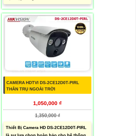
CAMERA HDTVI DS-2CE12D0T-PIRL
THÂN TRỤ NGOÀI TRỜI
1,050,000 ₫
1,350,000 ₫
Thiết Bị Camera HD DS-2CE12D0T-PIRL
là sự lựa chọn hoàn hảo cho hệ thống