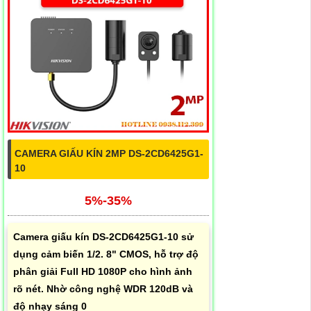
CAMERA GIẤU KÍN 2MP DS-2CD6425G1-
10
5%-35%
Camera giấu kín DS-2CD6425G1-10 sử
dụng cảm biến 1/2. 8" CMOS, hỗ trợ độ
phân giải Full HD 1080P cho hình ảnh
rõ nét. Nhờ công nghệ WDR 120dB và
độ nhạy sáng 0