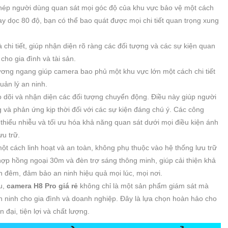
phép người dùng quan sát mọi góc độ của khu vực bảo vệ một cách
y dọc 80 độ, bạn có thể bao quát được mọi chi tiết quan trọng xung
 chi tiết, giúp nhận diện rõ ràng các đối tượng và các sự kiện quan
 cho gia đình và tài sản.
ng ngang giúp camera bao phủ một khu vực lớn một cách chi tiết
uản lý an ninh.
 dõi và nhận diện các đối tượng chuyển động. Điều này giúp người
và phản ứng kịp thời đối với các sự kiện đáng chú ý. Các công
 thiểu nhiễu và tối ưu hóa khả năng quan sát dưới mọi điều kiện ánh
ưu trữ.
ột cách linh hoạt và an toàn, không phụ thuộc vào hệ thống lưu trữ
p hồng ngoại 30m và đèn trợ sáng thông minh, giúp cải thiện khả
n đêm, đảm bảo an ninh hiệu quả mọi lúc, mọi nơi.
u,
camera H8 Pro giá rẻ
không chỉ là một sản phẩm giám sát mà
 an ninh cho gia đình và doanh nghiệp. Đây là lựa chọn hoàn hảo cho
đại, tiện lợi và chất lượng.