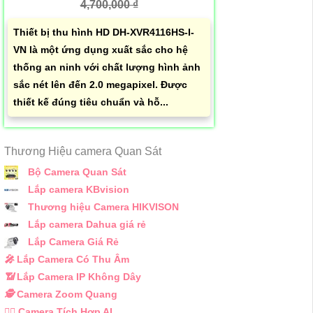
4,700,000 ₫
Thiết bị thu hình HD DH-XVR4116HS-I-
VN là một ứng dụng xuất sắc cho hệ
thống an ninh với chất lượng hình ảnh
sắc nét lên đến 2.0 megapixel. Được
thiết kế đúng tiêu chuẩn và hỗ...
Thương Hiệu camera Quan Sát
Bộ Camera Quan Sát
Lắp camera KBvision
Thương hiệu Camera HIKVISON
Lắp camera Dahua giá rẻ
Lắp Camera Giá Rẻ
️🎤️
Lắp Camera Có Thu Âm
📶
Lắp Camera IP Không Dây
🕵️
Camera Zoom Quang
🧛‍♀️
Camera Tích Hợp AI