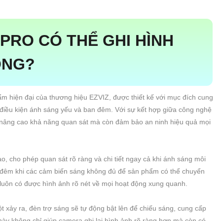
PRO CÓ THỂ GHI HÌNH
ÔNG?
m hiện đại của thương hiệu EZVIZ, được thiết kế với mục đích cung
ng điều kiện ánh sáng yếu và ban đêm. Với sự kết hợp giữa công nghệ
 nâng cao khả năng quan sát mà còn đảm bảo an ninh hiệu quả mọi
, cho phép quan sát rõ ràng và chi tiết ngay cả khi ánh sáng môi
an đêm khi các cảm biến sáng không đủ để sản phẩm có thể chuyển
luôn có được hình ảnh rõ nét về mọi hoạt động xung quanh.
t xảy ra, đèn trợ sáng sẽ tự động bật lên để chiếu sáng, cung cấp
ày không chỉ giúp camera ghi lại hình ảnh rõ ràng hơn mà còn có