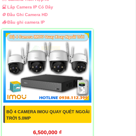
💻
Lắp Camera IP Có Dây
⚙️
Đầu Ghi Camera HD
📥
Đầu ghi camera IP
BỘ 4 CAMERA IMOU QUAY QUÉT NGOÀI
TRỜI 5.0MP
6,500,000 ₫