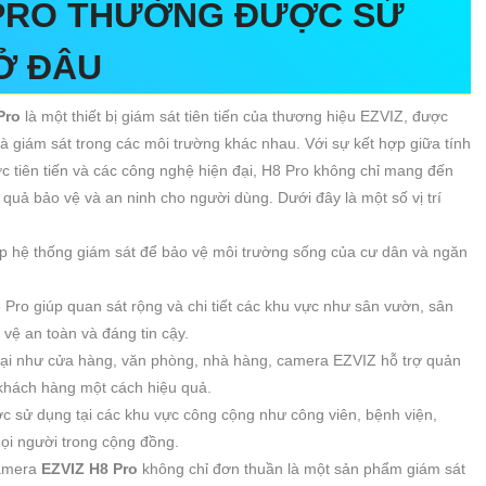
 PRO THƯỜNG ĐƯỢC SỬ
Ở ĐÂU
Pro
là một thiết bị giám sát tiên tiến của thương hiệu EZVIZ, được
và giám sát trong các môi trường khác nhau. Với sự kết hợp giữa tính
c tiên tiến và các công nghệ hiện đại, H8 Pro không chỉ mang đến
 quả bảo vệ và an ninh cho người dùng. Dưới đây là một số vị trí
lập hệ thống giám sát để bảo vệ môi trường sống của cư dân và ngăn
8 Pro giúp quan sát rộng và chi tiết các khu vực như sân vườn, sân
 vệ an toàn và đáng tin cậy.
ại như cửa hàng, văn phòng, nhà hàng, camera EZVIZ hỗ trợ quản
 khách hàng một cách hiệu quả.
 sử dụng tại các khu vực công cộng như công viên, bệnh viện,
ọi người trong cộng đồng.
camera
EZVIZ H8 Pro
không chỉ đơn thuần là một sản phẩm giám sát