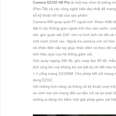
Camera EZVIZ H8 Pro
là một lựa chọn lý tưởng ch
(Pan-Tilt) và các công nghệ hiện đại nhất để mang
số kỹ thuật nổi bật của sản phẩm:
Camera Wifi quay quét PT ngoài trời: Được thiết kế
đặt ở các không gian ngoài trời như sân vườn, vườ
nét, góc quan sát 104° cho ra hình ảnh chi tiết và
một cách chính xác. Ngoài tra camera còn sở hữu 
và nhận diện vẫy tay giúp nhận diện và theo dõi 
tính hiệu quả của hệ thống giám sát.
Góc quay ngang 340 độ, góc xoay dọc 80 độ: mẫu
tích rộng lớn mà không bỏ sót bất kỳ chi tiết nào 
+ 1 cổng mạng 10/100M: Cho phép kết nối mạng nh
dụng EZVIZ.
Với những tính năng và thông số kỹ thuật vượt trội
an ninh mà còn mang đến sự tiện ích và an toàn t
những ai đang tìm kiếm một giải pháp giám sát hiệ