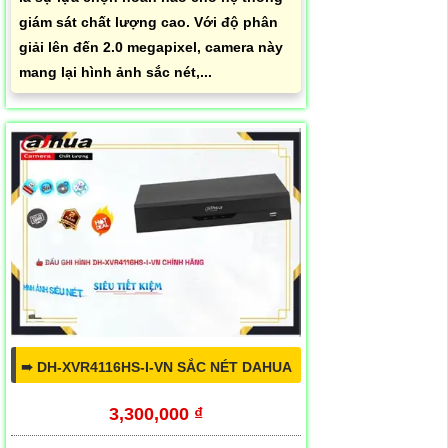
giám sát chất lượng cao. Với độ phân
giải lên đến 2.0 megapixel, camera này
mang lại hình ảnh sắc nét,...
➠ DH-XVR4116HS-I-VN SẮC NÉT DAHUA
3,300,000 ₫