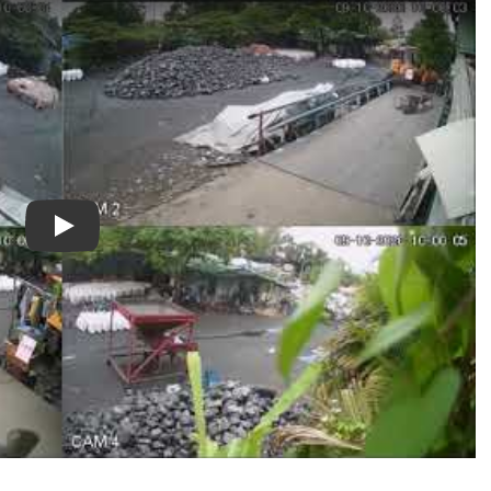
Xem video Review Về Mẫu Camera H8 Pro 3K Của EZVIZ