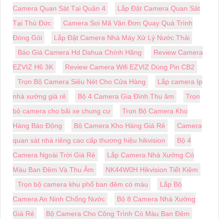
Camera Quan Sát Tại Quận 4
Lắp Đặt Camera Quan Sát
Tại Thủ Đức
Camera Soi Mã Vận Đơn Quay Quá Trình
Đóng Gói
Lắp Đặt Camera Nhà Máy Xử Lý Nước Thải
Báo Giá Camera Hd Dahua Chính Hãng
Review Camera
EZVIZ H6 3K
Review Camera Wifi EZVIZ Dùng Pin CB2
Trọn Bộ Camera Siêu Nét Cho Cửa Hàng
Lắp camera Ip
nhà xưởng giá rẻ
Bộ 4 Camera Gia Đình Thu âm
Trọn
bộ camera cho bãi xe chung cư
Trọn Bộ Camera Kho
Hàng Báo Động
Bộ Camera Kho Hàng Giá Rẻ
Camera
quan sát nhà riêng cao cấp thương hiệu hikvision
Bộ 4
Camera Ngoài Trời Giá Rẻ
Lắp Camera Nhà Xưởng Có
Màu Ban Đêm Và Thu Âm
NK44W0H Hikvision Tiết Kiệm
Trọn bộ camera khu phố ban đêm có màu
Lắp Bộ
Camera An Ninh Chống Nước
Bộ 8 Camera Nhà Xưởng
Giá Rẻ
Bộ Camera Cho Công Trình Có Màu Ban Đêm