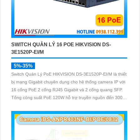
SWITCH QUẢN LÝ 16 POE HIKVISION DS-
3E1520P-EI/M
5%-35%
Switch Quản Lý PoE HIKVISION DS-3E1520P-EI/M là thiết
bị mạng Gigabit chuyên dụng cho hệ thống camera IP với
16 cổng PoE 2 cổng RJ45 Gigabit và 2 cổng quang SFP.
Tổng công suất PoE 120W hỗ trợ truyền nguồn đến 300m
quản lý thông minh và chống sét 6KV