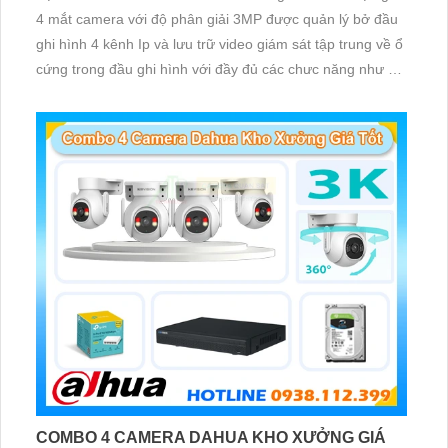
4 mắt camera với độ phân giải 3MP được quản lý bở đầu
ghi hình 4 kênh Ip và lưu trữ video giám sát tập trung về ổ
cứng trong đầu ghi hình với đầy đủ các chưc năng như AI
Phát hiện chuyển động, đàm thoại âm thanh 2 chiều và
giám sát có màu vào ban đêm
COMBO 4 CAMERA DAHUA KHO XƯỞNG GIÁ