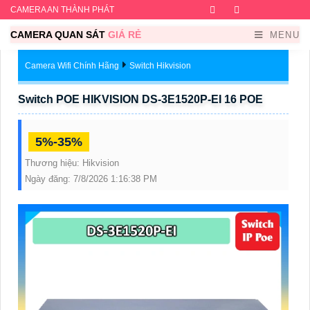
CAMERA AN THÀNH PHÁT
Facebook
Twitter
Instagram
Dribb
CAMERA QUAN SÁT
GIÁ RẺ
MENU
Camera Wifi Chính Hãng
Switch Hikvision
Switch POE HIKVISION DS-3E1520P-EI 16 POE
5%-35%
Thương hiệu:
Hikvision
Ngày đăng:
7/8/2026 1:16:38 PM