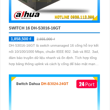
SWITCH 16 DH-S3016-16GT
1,858,500 ₫
2,655,000 ₫
DH-S3016-16GT là switch unmanaged 16 cổng hỗ trợ kết
nối 10/100/1000 Mbps, chuẩn IEEE 802. 3ab và 802. 3ad,
đảm bảo truyền dữ liệu nhanh và ổn định. Tích hợp tổng
hợp băng thông uplink và cách ly cổng để bảo mật mạng,
cùng khả năng chuyển mạch 32 Gbps và bộ nhớ MAC
16K