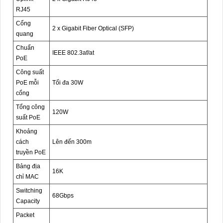
RJ45
Cổng
2 x Gigabit Fiber Optical (SFP)
quang
Chuẩn
IEEE 802.3af/at
PoE
Công suất
PoE mỗi
Tối đa 30W
cổng
Tổng công
120W
suất PoE
Khoảng
cách
Lên đến 300m
truyền PoE
Bảng địa
16K
chỉ MAC
Switching
68Gbps
Capacity
Packet