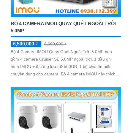
BỘ 4 CAMERA IMOU QUAY QUÉT NGOÀI TRỜI
5.0MP
6,500,000 ₫
8,000,000 ₫
Bộ 4 Camera IMOU Quay Quét Ngoài Trời 5.0MP bao
gồm 4 camera Cruiser SE 5.0MP ngoài trời, 1 đầu ghi
hình IMOU + ổ cứng lưu trữ 500GB, 1 bộ chia tín hiệu
chuyên dụng cho camera. Bộ 4 camera IMOU này thích
hợp lắp đặt cho kho hàng, nhà xưởng, khu phố và khu vực
cần giám sát ngoài trời