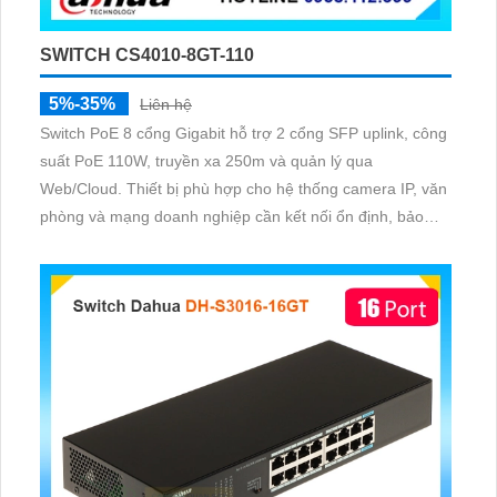
SWITCH CS4010-8GT-110
5%-35%
Liên hệ
Switch PoE 8 cổng Gigabit hỗ trợ 2 cổng SFP uplink, công
suất PoE 110W, truyền xa 250m và quản lý qua
Web/Cloud. Thiết bị phù hợp cho hệ thống camera IP, văn
phòng và mạng doanh nghiệp cần kết nối ổn định, bảo
mật và dễ quản lý