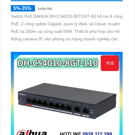
5%-35%
Liên hệ
Switch PoE DAHUA DH-CS4010-8ET2GT-60 hỗ trợ 8 cổng
PoE, 2 cổng uplink Gigabit, quản lý Web và Cloud, truyền
PoE xa 250m và công suất 60W. Thiết bị phù hợp cho hệ
thống camera IP, văn phòng và mạng doanh nghiệp cần
kết nối ổn định, bảo mật và dễ quản lý