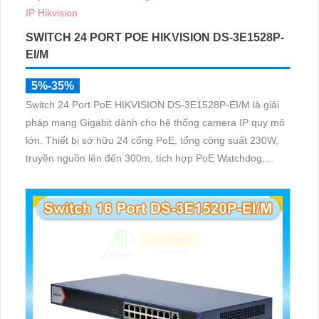
SWITCH 24 PORT POE HIKVISION DS-3E1528P-
EI/M
5%-35%
Switch 24 Port PoE HIKVISION DS-3E1528P-EI/M là giải
pháp mạng Gigabit dành cho hệ thống camera IP quy mô
lớn. Thiết bị sở hữu 24 cổng PoE, tổng công suất 230W,
truyền nguồn lên đến 300m, tích hợp PoE Watchdog,
chống sét 6KV và quản lý từ xa qua Hik-Partner Pro giúp
hệ thống vận hành ổn định