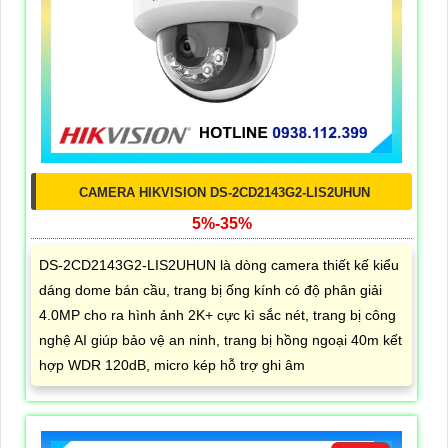
CAMERA HIKVISION DS-2CD2143G2-LIS2UHUN
5%-35%
DS-2CD2143G2-LIS2UHUN là dòng camera thiết kế kiểu
dáng dome bán cầu, trang bị ống kính có độ phân giải
4.0MP cho ra hình ảnh 2K+ cực kì sắc nét, trang bị công
nghệ AI giúp bảo vệ an ninh, trang bị hồng ngoại 40m kết
hợp WDR 120dB, micro kép hỗ trợ ghi âm