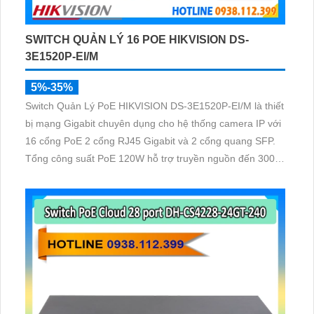
SWITCH QUẢN LÝ 16 POE HIKVISION DS-
3E1520P-EI/M
5%-35%
Switch Quản Lý PoE HIKVISION DS-3E1520P-EI/M là thiết
bị mạng Gigabit chuyên dụng cho hệ thống camera IP với
16 cổng PoE 2 cổng RJ45 Gigabit và 2 cổng quang SFP.
Tổng công suất PoE 120W hỗ trợ truyền nguồn đến 300m
quản lý thông minh và chống sét 6KV