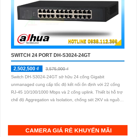
SWITCH 24 PORT DH-S3024-24GT
2,502,500 ₫
3,575,000 ₫
Switch DH-S3024-24GT sở hữu 24 cổng Gigabit
unmanaged cung cấp tốc độ kết nối ổn định với 22 cổng
RJ-45 10/100/1000 Mbps và 2 cổng uplink. Thiết bị hỗ trợ
chế độ Aggregation và Isolation, chống sét 2KV và nguồn
100–240 VAC, lý tưởng cho hệ thống mạng doanh nghiệp
vừa và nhỏ.
CAMERA GIÁ RẺ KHUYẾN MÃI