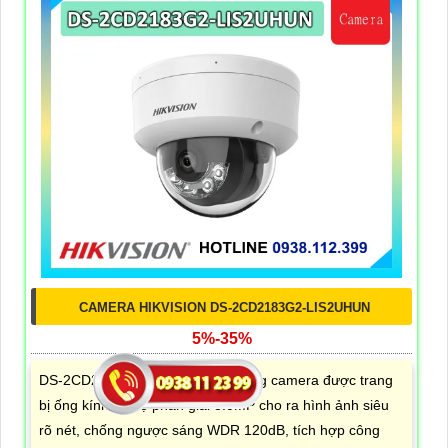
CAMERA HIKVISION DS-2CD2183G2-LIS2UHUN
5%-35%
DS-2CD2183G2-LIS2UHUN là dòng camera được trang
bị ống kính có độ phân giải 8.0MP cho ra hình ảnh siêu
rõ nét, chống ngược sáng WDR 120dB, tích hợp công