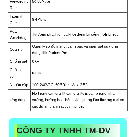
Forwarding
50.59Mpps
Rate
Internal
8.4Mbits
Cache
PoE
Tự động phát hiện và khởi động lại cổng PoE bị treo
Watchdog
Quản lý sơ đồ mạng, cảnh báo và giám sát qua ứng
Quản lý
dụng Hik-Partner Pro
Chống sét
6KV
Chất liệu
Kim loại
vỏ
Nguồn cấp
100-240VAC, 50/60Hz, Max. 2.5A
Hệ thống camera IP, camera PoE, văn phòng, nhà
Ứng dụng
xưởng, trường học, bệnh viện, trung tâm thương mại và
các dự án giám sát quy mô lớn.
CÔNG TY TNHH TM-DV