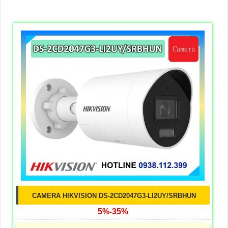
CAMERA HIKVISION DS-2CD2047G3-LI2UY/SRBHUN
5%-35%