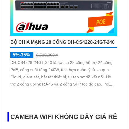
BỘ CHIA MẠNG 28 CỔNG DH-CS4228-24GT-240
5%-35%
9,510,000 ₫
DH-CS4228-24GT-240 là switch 28 cổng hỗ trợ 24 cổng
PoE, công suất tổng 240W, tích hợp quản lý từ xa qua
Cloud, giám sát, bật tắt thiết bị, tự tạo sơ đồ kết nối. Hỗ
trợ 2 cổng uplink RJ-45 và 2 cổng SFP tốc độ cao, PoE
Extend truyền đến 250m, chống sét 4KV, đáp ứng chuẩn
IEEE802. 3af/at/bt.
CAMERA WIFI KHÔNG DÂY GIÁ RẺ