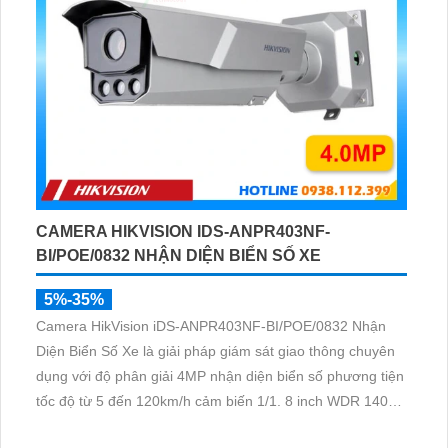
CAMERA HIKVISION IDS-ANPR403NF-
BI/POE/0832 NHẬN DIỆN BIỂN SỐ XE
5%-35%
Camera HikVision iDS-ANPR403NF-BI/POE/0832 Nhận
Diện Biển Số Xe là giải pháp giám sát giao thông chuyên
dụng với độ phân giải 4MP nhận diện biển số phương tiện
tốc độ từ 5 đến 120km/h cảm biến 1/1. 8 inch WDR 140dB
cùng hồng ngoại 60m mang lại hình ảnh rõ nét