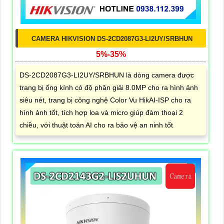
CAMERA HIKVISION DS-2CD2087G3-LI2UY/SRBHUN
5%-35%
DS-2CD2087G3-LI2UY/SRBHUN là dòng camera được
trang bị ống kính có độ phân giải 8.0MP cho ra hình ảnh
siêu nét, trang bị công nghệ Color Vu HikAI-ISP cho ra
hình ảnh tốt, tích hợp loa và micro giúp đàm thoại 2
chiều, với thuật toán AI cho ra bảo vệ an ninh tốt