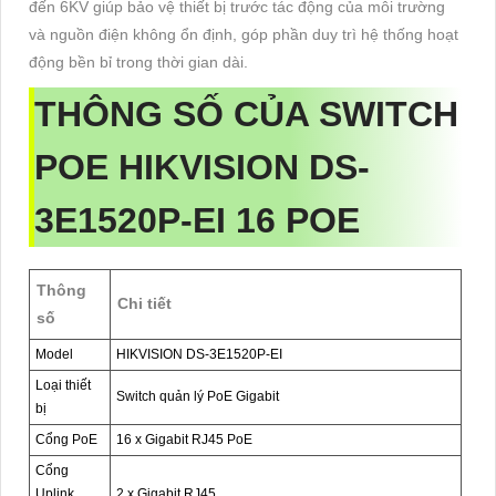
đến 6KV giúp bảo vệ thiết bị trước tác động của môi trường
và nguồn điện không ổn định, góp phần duy trì hệ thống hoạt
động bền bỉ trong thời gian dài.
THÔNG SỐ CỦA SWITCH
POE HIKVISION DS-
3E1520P-EI 16 POE
Thông
Chi tiết
số
Model
HIKVISION DS-3E1520P-EI
Loại thiết
Switch quản lý PoE Gigabit
bị
Cổng PoE
16 x Gigabit RJ45 PoE
Cổng
Uplink
2 x Gigabit RJ45