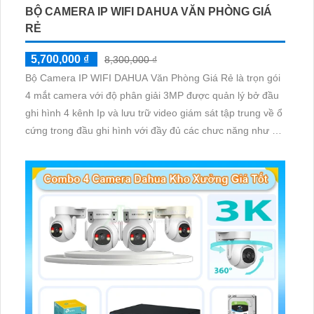
BỘ CAMERA IP WIFI DAHUA VĂN PHÒNG GIÁ
RẺ
5,700,000 ₫
8,300,000 ₫
Bộ Camera IP WIFI DAHUA Văn Phòng Giá Rẻ là trọn gói
4 mắt camera với độ phân giải 3MP được quản lý bở đầu
ghi hình 4 kênh Ip và lưu trữ video giám sát tập trung về ổ
cứng trong đầu ghi hình với đầy đủ các chưc năng như AI
Phát hiện chuyển động, đàm thoại âm thanh 2 chiều và
giám sát có màu vào ban đêm