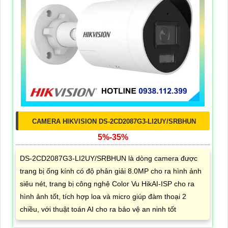
CAMERA HIKVISION DS-2CD2087G3-LI2UY/SRBHUN
5%-35%
DS-2CD2087G3-LI2UY/SRBHUN là dòng camera được
trang bị ống kính có độ phân giải 8.0MP cho ra hình ảnh
siêu nét, trang bị công nghệ Color Vu HikAI-ISP cho ra
hình ảnh tốt, tích hợp loa và micro giúp đàm thoại 2
chiều, với thuật toán AI cho ra bảo vệ an ninh tốt