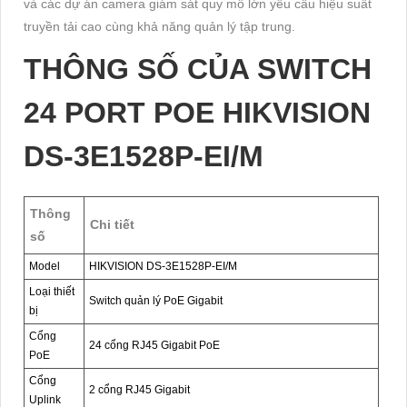
và các dự án camera giám sát quy mô lớn yêu cầu hiệu suất
truyền tải cao cùng khả năng quản lý tập trung.
THÔNG SỐ CỦA SWITCH
24 PORT POE HIKVISION
DS-3E1528P-EI/M
Thông
Chi tiết
số
Model
HIKVISION DS-3E1528P-EI/M
Loại thiết
Switch quản lý PoE Gigabit
bị
Cổng
24 cổng RJ45 Gigabit PoE
PoE
Cổng
2 cổng RJ45 Gigabit
Uplink