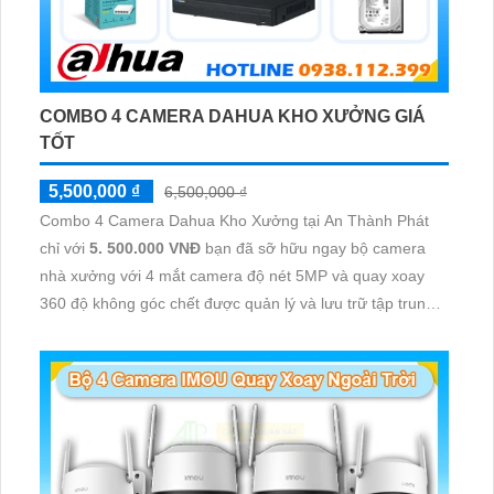
COMBO 4 CAMERA DAHUA KHO XƯỞNG GIÁ
TỐT
5,500,000 ₫
6,500,000 ₫
Combo 4 Camera Dahua Kho Xưởng tại An Thành Phát
chỉ với
5. 500.000 VNĐ
bạn đã sỡ hữu ngay bộ camera
nhà xưởng với 4 mắt camera độ nét 5MP và quay xoay
360 độ không góc chết được quản lý và lưu trữ tập trung
về đầu ghi hình ổ cứng hỗ trợ xem qua tivi