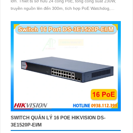
lớn. Thiết bị sở hữu 24 cổng PoE, tổng công suất 230W,
truyền nguồn lên đến 300m, tích hợp PoE Watchdog,
chống sét 6KV và quản lý từ xa qua Hik-Partner Pro giúp
hệ thống vận hành ổn định
SWITCH QUẢN LÝ 16 POE HIKVISION DS-
3E1520P-EI/M