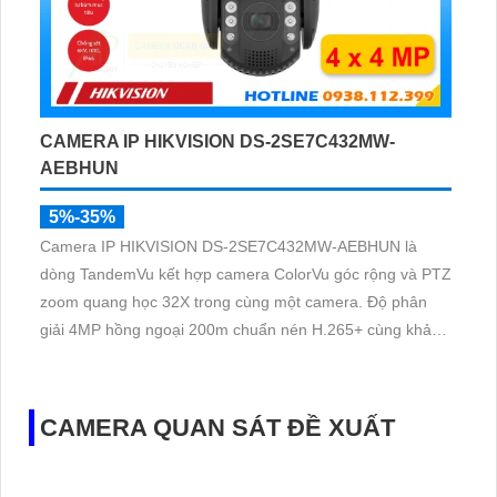
CAMERA IP HIKVISION DS-2SE7C432MW-
AEBHUN
5%-35%
Camera IP HIKVISION DS-2SE7C432MW-AEBHUN là
dòng TandemVu kết hợp camera ColorVu góc rộng và PTZ
zoom quang học 32X trong cùng một camera. Độ phân
giải 4MP hồng ngoại 200m chuẩn nén H.265+ cùng khả
năng quan sát màu ban đêm giúp giám sát khu vực rộng
với hình ảnh rõ nét cả ngày và đêm
CAMERA QUAN SÁT ĐỀ XUẤT