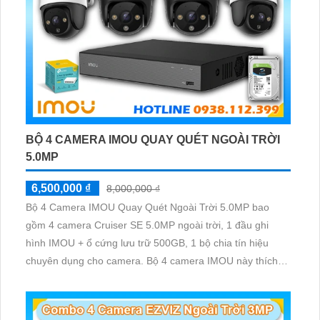
BỘ 4 CAMERA IMOU QUAY QUÉT NGOÀI TRỜI
5.0MP
6,500,000 ₫
8,000,000 ₫
Bộ 4 Camera IMOU Quay Quét Ngoài Trời 5.0MP bao
gồm 4 camera Cruiser SE 5.0MP ngoài trời, 1 đầu ghi
hình IMOU + ổ cứng lưu trữ 500GB, 1 bộ chia tín hiệu
chuyên dụng cho camera. Bộ 4 camera IMOU này thích
hợp lắp đặt cho kho hàng, nhà xưởng, khu phố và khu vực
cần giám sát ngoài trời