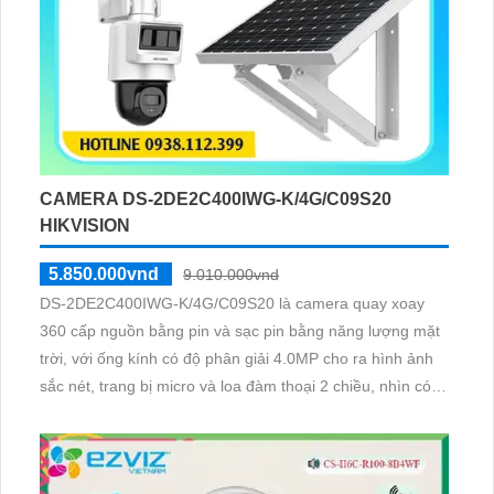
CAMERA DS-2DE2C400IWG-K/4G/C09S20
HIKVISION
5.850.000vnd
9.010.000vnd
DS-2DE2C400IWG-K/4G/C09S20 là camera quay xoay
360 cấp nguồn bằng pin và sạc pin bằng năng lượng mặt
trời, với ống kính có độ phân giải 4.0MP cho ra hình ảnh
sắc nét, trang bị micro và loa đàm thoại 2 chiều, nhìn có
màu vào ban đêm bằng đèn Led khoảng cách 30m