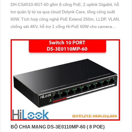
DH-CS4010-8GT-60 gồm 8 cổng PoE, 2 uplink Gigabit, hỗ
trợ quản lý từ xa qua cloud Dolynk Care, tổng công suất
60W. Tích hợp công nghệ PoE Extend 250m, LLDP, VLAN,
chống sét 4KV, hỗ trợ 1 cổng Hi-PoE 60W cho camera
speedome. Tốc độ chuyển tải 20 Gbps, thiết kế nhỏ gọn,
dễ lắp đặt.
BỘ CHIA MẠNG DS-3E0110MP-60 ( 8 POE)