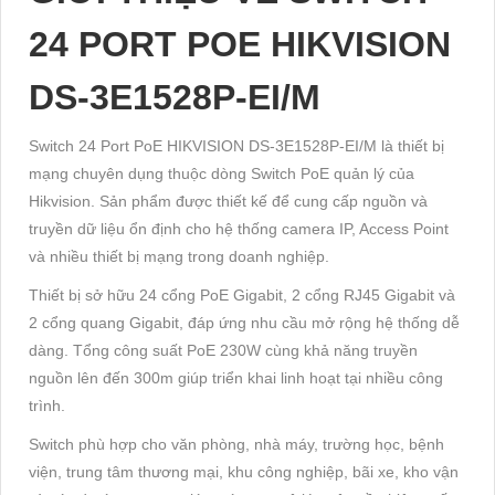
24 PORT POE HIKVISION
DS-3E1528P-EI/M
Switch 24 Port PoE HIKVISION DS-3E1528P-EI/M là thiết bị
mạng chuyên dụng thuộc dòng Switch PoE quản lý của
Hikvision. Sản phẩm được thiết kế để cung cấp nguồn và
truyền dữ liệu ổn định cho hệ thống camera IP, Access Point
và nhiều thiết bị mạng trong doanh nghiệp.
Thiết bị sở hữu 24 cổng PoE Gigabit, 2 cổng RJ45 Gigabit và
2 cổng quang Gigabit, đáp ứng nhu cầu mở rộng hệ thống dễ
dàng. Tổng công suất PoE 230W cùng khả năng truyền
nguồn lên đến 300m giúp triển khai linh hoạt tại nhiều công
trình.
Switch phù hợp cho văn phòng, nhà máy, trường học, bệnh
viện, trung tâm thương mại, khu công nghiệp, bãi xe, kho vận