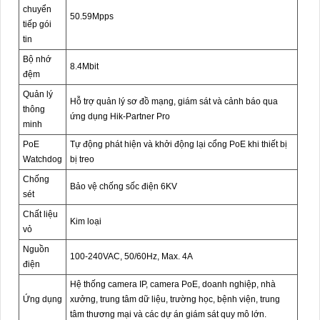
chuyển
50.59Mpps
tiếp gói
tin
Bộ nhớ
8.4Mbit
đệm
Quản lý
Hỗ trợ quản lý sơ đồ mạng, giám sát và cảnh báo qua
thông
ứng dụng Hik-Partner Pro
minh
PoE
Tự động phát hiện và khởi động lại cổng PoE khi thiết bị
Watchdog
bị treo
Chống
Bảo vệ chống sốc điện 6KV
sét
Chất liệu
Kim loại
vỏ
Nguồn
100-240VAC, 50/60Hz, Max. 4A
điện
Hệ thống camera IP, camera PoE, doanh nghiệp, nhà
Ứng dụng
xưởng, trung tâm dữ liệu, trường học, bệnh viện, trung
tâm thương mại và các dự án giám sát quy mô lớn.