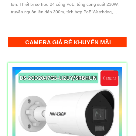
lớn. Thiết bị sở hữu 24 cổng PoE, tổng công suất 230W,
truyền nguồn lên đến 300m, tích hợp PoE Watchdog,
chống sét 6KV và quản lý từ xa qua Hik-Partner Pro giúp
hệ thống vận hành ổn định
CAMERA GIÁ RẺ KHUYẾN MÃI