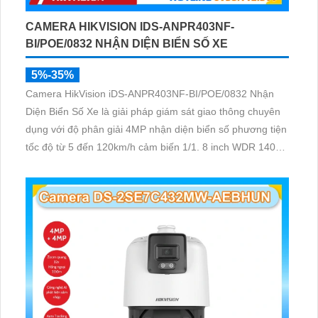
CAMERA HIKVISION IDS-ANPR403NF-
BI/POE/0832 NHẬN DIỆN BIỂN SỐ XE
5%-35%
Camera HikVision iDS-ANPR403NF-BI/POE/0832 Nhận
Diện Biển Số Xe là giải pháp giám sát giao thông chuyên
dụng với độ phân giải 4MP nhận diện biển số phương tiện
tốc độ từ 5 đến 120km/h cảm biến 1/1. 8 inch WDR 140dB
cùng hồng ngoại 60m mang lại hình ảnh rõ nét