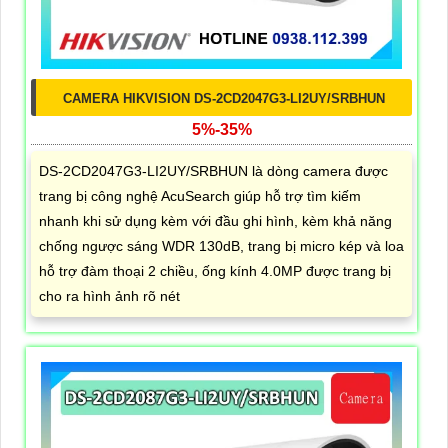
CAMERA HIKVISION DS-2CD2047G3-LI2UY/SRBHUN
5%-35%
DS-2CD2047G3-LI2UY/SRBHUN là dòng camera được
trang bị công nghệ AcuSearch giúp hỗ trợ tìm kiếm
nhanh khi sử dụng kèm với đầu ghi hình, kèm khả năng
chống ngược sáng WDR 130dB, trang bị micro kép và loa
hỗ trợ đàm thoại 2 chiều, ống kính 4.0MP được trang bị
cho ra hình ảnh rõ nét