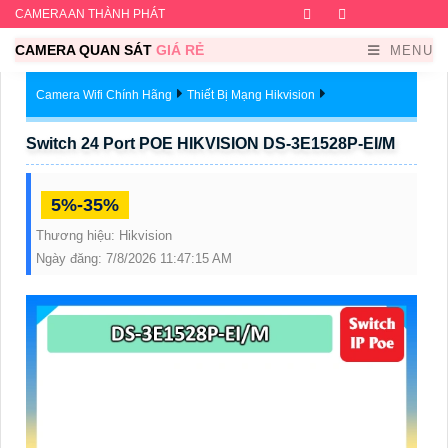
CAMERA AN THÀNH PHÁT
Facebook
Twitter
Instagram
Dribb
CAMERA QUAN SÁT
GIÁ RẺ
MENU
Camera Wifi Chính Hãng
Thiết Bị Mạng Hikvision
Switch 24 Port POE HIKVISION DS-3E1528P-EI/M
5%-35%
Thương hiệu:
Hikvision
Ngày đăng:
7/8/2026 11:47:15 AM