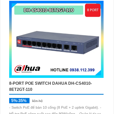
8-PORT POE SWITCH DAHUA DH-CS4010-
8ET2GT-110
5%-35%
liên hệ
- Switch PoE để bàn 10 cổng (8 PoE + 2 uplink Gigabit). -
Hỗ trợ PoE công suất cao đến 90W/cổng. - Quản lý từ xa