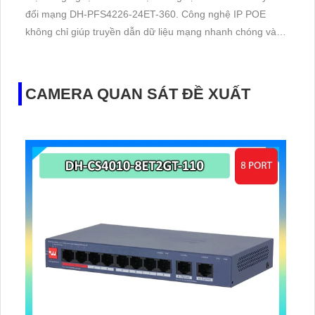
đổi mạng DH-PFS4226-24ET-360. Công nghệ IP POE
không chỉ giúp truyền dẫn dữ liệu mạng nhanh chóng và
ổn định mà còn cung cấp nguồn điện thông qua cổng
RJ45, tiết kiệm thời gian và công sức. r>
CAMERA QUAN SÁT ĐỀ XUẤT