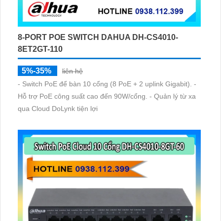
8-PORT POE SWITCH DAHUA DH-CS4010-
8ET2GT-110
5%-35%
liên hệ
- Switch PoE để bàn 10 cổng (8 PoE + 2 uplink Gigabit). -
Hỗ trợ PoE công suất cao đến 90W/cổng. - Quản lý từ xa
qua Cloud DoLynk tiện lợi