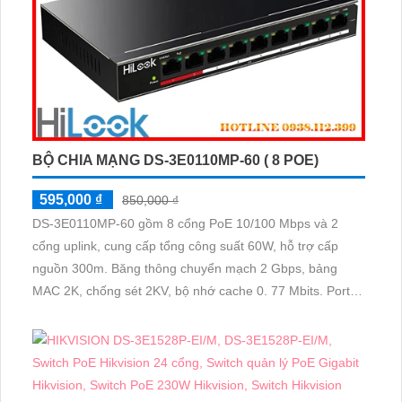
BỘ CHIA MẠNG DS-3E0110MP-60 ( 8 POE)
595,000 ₫
850,000 ₫
DS-3E0110MP-60 gồm 8 cổng PoE 10/100 Mbps và 2
cổng uplink, cung cấp tổng công suất 60W, hỗ trợ cấp
nguồn 300m. Băng thông chuyển mạch 2 Gbps, bảng
MAC 2K, chống sét 2KV, bộ nhớ cache 0. 77 Mbits. Port
ưu tiên đảm bảo truyền dữ liệu mượt mà, vỏ kim loại chắc
chắn giúp tản nhiệt hiệu quả, lý tưởng cho hệ thống
camera IP