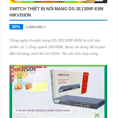
SWITCH THIẾT BỊ NỐI MẠNG DS-3E1309P-EI/M
HIKVISION
30%
1,980,000 ₫
Công nghệ chuyên dụng DS-3E1309P-EI/M là một sản
phẩm có 1 cổng uplink 10/100M, được sử dụng để truyền
dẫn khoảng cách lên tới 250m. Nó còn tích hợp công
nghệ IP POE, cho phép cung cấp điện qua mạng và trang
bị thêm 1 cổng uplink 10/100M. Sản phẩm này thuộc danh
mục công nghệ chuyên dụng, được thiết kế đặc biệt để
đáp ứng nhu cầu truyền dẫn và cấp nguồn dễ dàng trong
mạng.