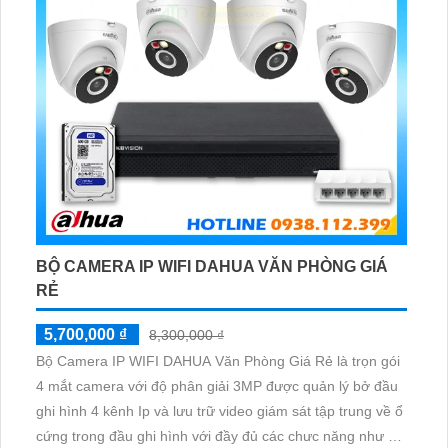
BỘ CAMERA IP WIFI DAHUA VĂN PHÒNG GIÁ
RẺ
5,700,000 ₫
8,300,000 ₫
Bộ Camera IP WIFI DAHUA Văn Phòng Giá Rẻ là trọn gói
4 mắt camera với độ phân giải 3MP được quản lý bở đầu
ghi hình 4 kênh Ip và lưu trữ video giám sát tập trung về ổ
cứng trong đầu ghi hình với đầy đủ các chưc năng như AI