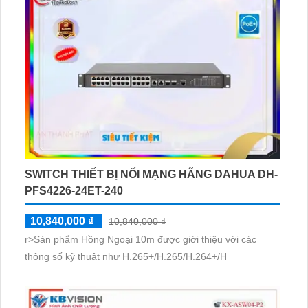
SWITCH THIẾT BỊ NỐI MẠNG HÃNG DAHUA DH-
PFS4226-24ET-240
10,840,000 ₫
10,840,000 ₫
r>Sản phẩm Hồng Ngoại 10m được giới thiệu với các
thông số kỹ thuật như H.265+/H.265/H.264+/H