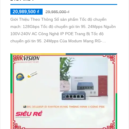
20,989,500 ₫
29,985,000 ₫
Giới Thiệu Theo Thông Số sản phẩm Tốc độ chuyển
mạch: 128Gbps Tốc độ chuyển gói tin 95. 24Mpps Nguồn
100V-240V AC Công Nghệ IP POE Trang Bị Tốc độ
chuyển gói tin 95. 24Mpps Của Modum Mạng RG-
NBS3200-24GT4XS-P. Sản phẩm RG-NBS3200-
24GT4XS-P của Modum Mạng là một công nghệ mạng
tiên tiến với tốc độ chuyển mạch lên đến 128Gbps