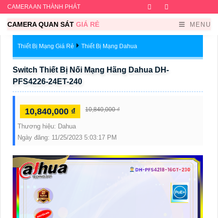
CAMERA AN THÀNH PHÁT
Facebook
Twitter
Instagram
Dribb
CAMERA QUAN SÁT
GIÁ RẺ
MENU
Thiết Bị Mạng Giá Rẻ
Thiết Bị Mạng Dahua
Switch Thiết Bị Nối Mạng Hãng Dahua DH-
PFS4226-24ET-240
10,840,000 ₫
10,840,000 ₫
Thương hiệu:
Dahua
Ngày đăng:
11/25/2023 5:03:17 PM