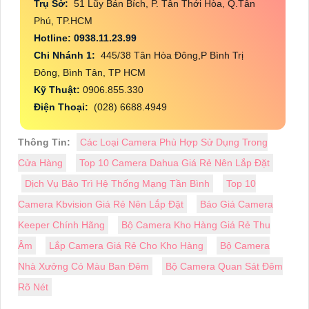
Trụ Sở:
51 Lũy Bán Bích, P. Tân Thới Hòa, Q.Tân
Phú, TP.HCM
Hotline: 0938.11.23.99
Chi Nhánh 1:
445/38 Tân Hòa Đông,P Bình Trị
Đông, Bình Tân, TP HCM
Kỹ Thuật:
0906.855.330
Điện Thoại:
(028) 6688.4949
Thông Tin:
Các Loại Camera Phù Hợp Sử Dụng Trong
Cửa Hàng
Top 10 Camera Dahua Giá Rẻ Nên Lắp Đặt
Dịch Vụ Bảo Trì Hệ Thống Mạng Tần Bình
Top 10
Camera Kbvision Giá Rẻ Nên Lắp Đặt
Báo Giá Camera
Keeper Chính Hãng
Bộ Camera Kho Hàng Giá Rẻ Thu
Âm
Lắp Camera Giá Rẻ Cho Kho Hàng
Bộ Camera
Nhà Xưởng Có Màu Ban Đêm
Bộ Camera Quan Sát Đêm
Rõ Nét