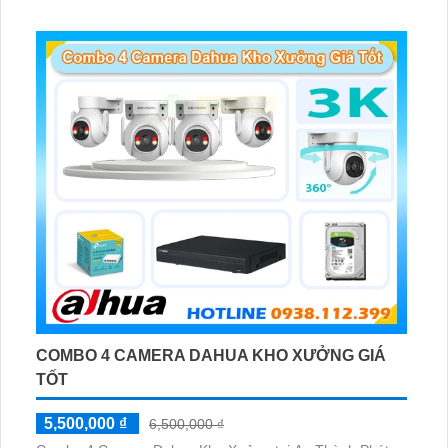
Phát hiện chuyển động, đàm thoại âm thanh 2 chiều và
giám sát có màu vào ban đêm
COMBO 4 CAMERA DAHUA KHO XƯỞNG GIÁ
TỐT
5,500,000 ₫
6,500,000 ₫