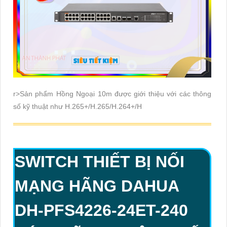
r>Sản phẩm Hồng Ngoại 10m được giới thiệu với các thông
số kỹ thuật như H.265+/H.265/H.264+/H
SWITCH THIẾT BỊ NỐI
MẠNG HÃNG DAHUA
DH-PFS4226-24ET-240