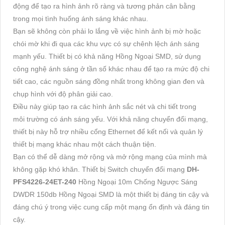
động để tạo ra hình ảnh rõ ràng và tương phản cân bằng
trong mọi tình huống ánh sáng khác nhau.
Bạn sẽ không còn phải lo lắng về việc hình ảnh bị mờ hoặc
chói mờ khi đi qua các khu vực có sự chênh lệch ánh sáng
mạnh yếu. Thiết bị có khả năng Hồng Ngoại SMD, sử dụng
công nghệ ánh sáng ở tần số khác nhau để tạo ra mức độ chi
tiết cao, các nguồn sáng đồng nhất trong không gian đen và
chụp hình với độ phân giải cao.
Điều này giúp tạo ra các hình ảnh sắc nét và chi tiết trong
môi trường có ánh sáng yếu. Với khả năng chuyển đổi mạng,
thiết bị này hỗ trợ nhiều cổng Ethernet để kết nối và quản lý
thiết bị mạng khác nhau một cách thuận tiện.
Bạn có thể dễ dàng mở rộng và mở rộng mạng của mình mà
không gặp khó khăn. Thiết bị Switch chuyển đổi mạng
DH-
PFS4226-24ET-240
Hồng Ngoại 10m Chống Ngược Sáng
DWDR 150db Hồng Ngoại SMD là một thiết bị đáng tin cậy và
đáng chú ý trong việc cung cấp một mạng ổn định và đáng tin
cậy.