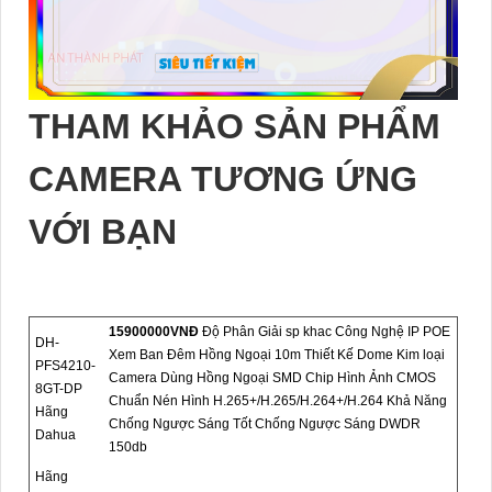
THAM KHẢO SẢN PHẨM
CAMERA TƯƠNG ỨNG
VỚI BẠN
15900000VNÐ
Độ Phân Giải sp khac Công Nghệ IP POE
DH-
Xem Ban Đêm Hồng Ngoại 10m Thiết Kế Dome Kim loại
PFS4210-
Camera Dùng Hồng Ngoại SMD Chip Hình Ảnh CMOS
8GT-DP
Chuẩn Nén Hình H.265+/H.265/H.264+/H.264 Khả Năng
Hãng
Chống Ngược Sáng Tốt Chống Ngược Sáng DWDR
Dahua
150db
Hãng