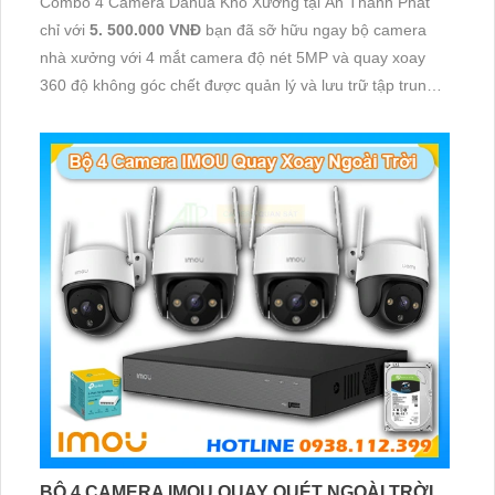
Combo 4 Camera Dahua Kho Xưởng tại An Thành Phát
chỉ với
5. 500.000 VNĐ
bạn đã sỡ hữu ngay bộ camera
nhà xưởng với 4 mắt camera độ nét 5MP và quay xoay
360 độ không góc chết được quản lý và lưu trữ tập trung
về đầu ghi hình ổ cứng hỗ trợ xem qua tivi
BỘ 4 CAMERA IMOU QUAY QUÉT NGOÀI TRỜI