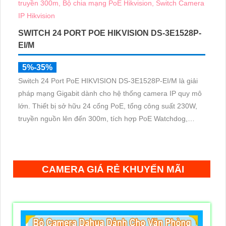
SWITCH 24 PORT POE HIKVISION DS-3E1528P-
EI/M
5%-35%
Switch 24 Port PoE HIKVISION DS-3E1528P-EI/M là giải
pháp mạng Gigabit dành cho hệ thống camera IP quy mô
lớn. Thiết bị sở hữu 24 cổng PoE, tổng công suất 230W,
truyền nguồn lên đến 300m, tích hợp PoE Watchdog,
chống sét 6KV và quản lý từ xa qua Hik-Partner Pro giúp
hệ thống vận hành ổn định
CAMERA GIÁ RẺ KHUYẾN MÃI