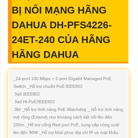
BỊ NỐI MẠNG HÃNG
DAHUA DH-PFS4226-
24ET-240 CỦA HÃNG
HÃNG DAHUA
_24-port 100 Mbps + 2-port Gigabit Managed PoE
Switch _Hỗ trợ chuẩn PoE IEEE802
.3af/ IEEE802
.3at/ Hi-PoE/IEEE802
.3bt _Hỗ trợ tính năng PoE Watchdog _ Hỗ trợ tính năng
mở rộng (Extend) cho khoảng cách kết nối lên đến
250m _Hỗ trợ cổng Red port PoE, cung cấp công suất
lên đến 90W _Hỗ trợ khôi phục địa chỉ IP và mật khẩu