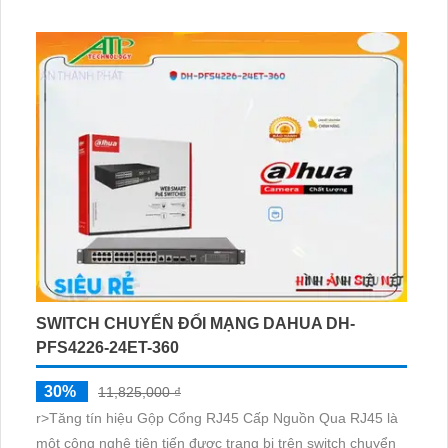
nhiều thiết bị thông qua cổng RJ45 và hỗ trợ công nghệ IP
POE, giúp cung cấp nguồn điện qua mạng cho các thiết bị
khác
SWITCH CHUYỂN ĐỔI MẠNG DAHUA DH-
PFS4226-24ET-360
30%
11,825,000 ₫
r>Tăng tín hiệu Gộp Cổng RJ45 Cấp Nguồn Qua RJ45 là
một công nghệ tiên tiến được trang bị trên switch chuyển