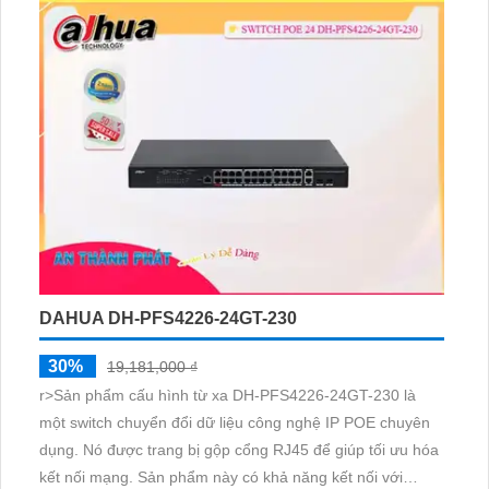
hỗ trợ tốc độ truyền dữ liệu cao và đáng tin cậy
DAHUA DH-PFS4226-24GT-230
30%
19,181,000 ₫
r>Sản phẩm cấu hình từ xa DH-PFS4226-24GT-230 là
một switch chuyển đổi dữ liệu công nghệ IP POE chuyên
dụng. Nó được trang bị gộp cổng RJ45 để giúp tối ưu hóa
kết nối mạng. Sản phẩm này có khả năng kết nối với