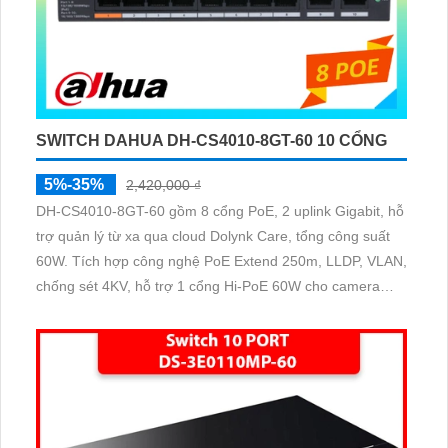
SWITCH DAHUA DH-CS4010-8GT-60 10 CỔNG
5%-35%
2,420,000 ₫
DH-CS4010-8GT-60 gồm 8 cổng PoE, 2 uplink Gigabit, hỗ
trợ quản lý từ xa qua cloud Dolynk Care, tổng công suất
60W. Tích hợp công nghệ PoE Extend 250m, LLDP, VLAN,
chống sét 4KV, hỗ trợ 1 cổng Hi-PoE 60W cho camera
speedome. Tốc độ chuyển tải 20 Gbps, thiết kế nhỏ gọn,
dễ lắp đặt.