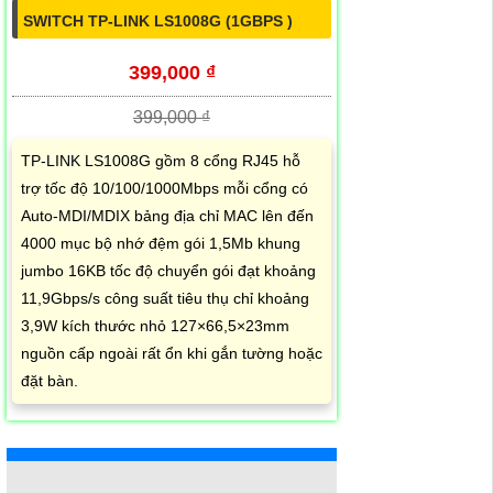
SWITCH TP-LINK LS1008G (1GBPS )
399,000 ₫
399,000 ₫
TP-LINK LS1008G gồm 8 cổng RJ45 hỗ
trợ tốc độ 10/100/1000Mbps mỗi cổng có
Auto-MDI/MDIX bảng địa chỉ MAC lên đến
4000 mục bộ nhớ đệm gói 1,5Mb khung
jumbo 16KB tốc độ chuyển gói đạt khoảng
11,9Gbps/s công suất tiêu thụ chỉ khoảng
3,9W kích thước nhỏ 127×66,5×23mm
nguồn cấp ngoài rất ổn khi gắn tường hoặc
đặt bàn.