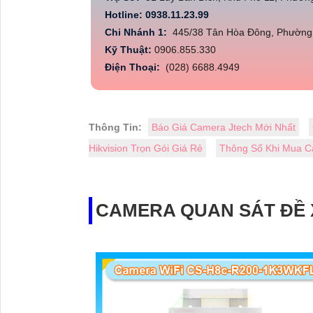
Hotline: 0938.11.23.99
Chi Nhánh 1:
445/38 Tân Hòa Đông, Phường 
Kỹ Thuật:
0906.855.330
Điện Thoại:
(028) 6688.4949
Thông Tin:
Báo Giá Camera Jtech Mới Nhất
Hikvision Trọn Gói Giá Rẻ
Thông Số Khi Mua C
CAMERA QUAN SÁT ĐỀ