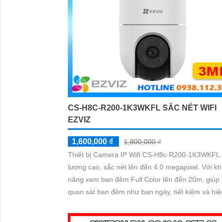
CS-H8C-R200-1K3WKFL SẮC NÉT WIFI
EZVIZ
1,600,000 ₫
1,800,000 ₫
Thiết bị Camera IP Wifi CS-H8c-R200-1K3WKFL 
lượng cao, sắc nét lên đến 4.0 megapixel. Với khả
năng xem ban đêm Full Color lên đến 20m, giúp
quan sát ban đêm như ban ngày, tiết kiệm và hiệ
quả. Thiết bị được trang bị công nghệ IP Wifi, không
giảm chất lượng, hỗ trợ màu ban đêm