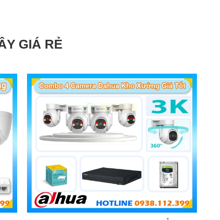
chuẩn nén Ultra265/H.265/H.264
 rộng
ÂY GIÁ RẺ