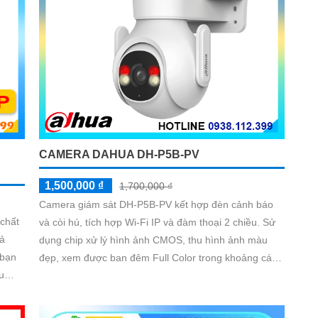
CAMERA DAHUA DH-P5B-PV
1,500,000 ₫
1,700,000 ₫
Camera giám sát DH-P5B-PV kết hợp đèn cảnh báo
chất
và còi hú, tích hợp Wi-Fi IP và đàm thoại 2 chiều. Sử
dụng chip xử lý hình ảnh CMOS, thu hình ảnh màu
 bạn
đẹp, xem được ban đêm Full Color trong khoảng cách
u
30m. Công nghệ IP Wifi tiện lợi, hình ảnh sắc nét đến
5.0 megapixel, tiết kiệm băng thông và chi phí với hình
ảnh đẹp