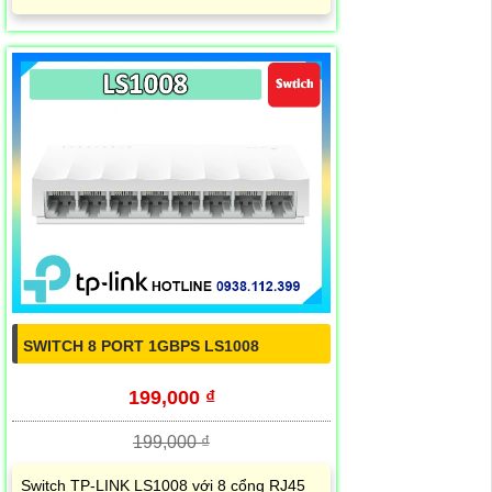
SWITCH 8 PORT 1GBPS LS1008
199,000 ₫
199,000 ₫
Switch TP-LINK LS1008 với 8 cổng RJ45