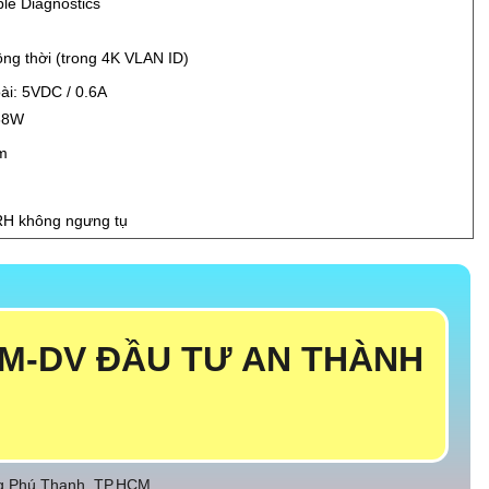
ble Diagnostics
ng thời (trong 4K VLAN ID)
ài: 5VDC / 0.6A
.68W
m
H không ngưng tụ
M-DV ĐẦU TƯ AN THÀNH
ng Phú Thạnh, TP.HCM