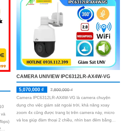
CAMERA UNIVIEW IPC6312LR-AX4W-VG
5,070,000 ₫
7,800,000 ₫
Camera IPC6312LR-AX4W-VG là camera chuyện
dụng cho việc giám sát ngoài trời, khả năng xoay
10
zoom 4x cũng được trang bị trên camera này, micro
 và
và loa giúp đàm thoại 2 chiều, nhìn ban đêm bằng
hồng ngoại Smart IR với khoảng cách lên đến 50m,
2