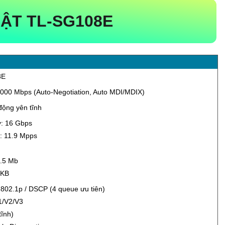
ẬT TL-SG108E
8E
000 Mbps (Auto-Negotiation, Auto MDI/MDIX)
động yên tĩnh
y: 16 Gbps
: 11.9 Mpps
1.5 Mb
 KB
 802.1p / DSCP (4 queue ưu tiên)
1/V2/V3
tĩnh)