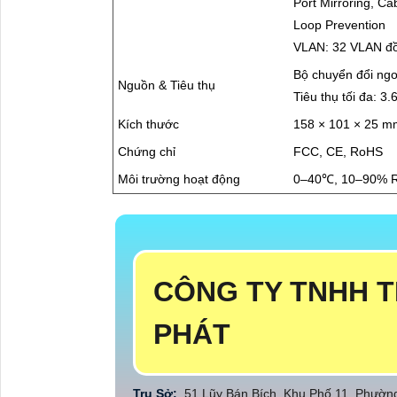
Port Mirroring, Ca
Loop Prevention
VLAN: 32 VLAN đồ
Bộ chuyển đổi ngo
Nguồn & Tiêu thụ
Tiêu thụ tối đa: 3
Kích thước
158 × 101 × 25 m
Chứng chỉ
FCC, CE, RoHS
Môi trường hoạt động
0–40℃, 10–90% R
CÔNG TY TNHH T
PHÁT
Trụ Sở:
51 Lũy Bán Bích, Khu Phố 11, Phườ