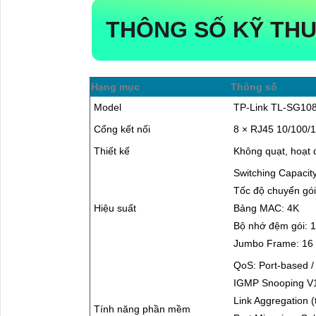
THÔNG SỐ KỸ THU
Hạng mục
Thông số
Model
TP-Link TL-SG10
Cổng kết nối
8 × RJ45 10/100/1
Thiết kế
Không quạt, hoạt 
Switching Capacit
Tốc độ chuyển gói
Hiệu suất
Bảng MAC: 4K
Bộ nhớ đệm gói: 
Jumbo Frame: 16
QoS: Port-based /
IGMP Snooping V
Link Aggregation (
Tính năng phần mềm