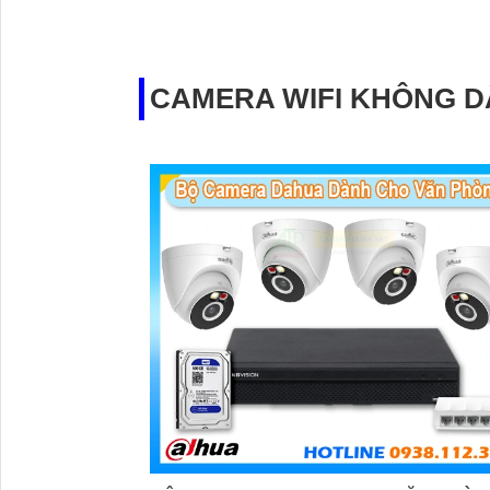
cổng uplink Gigabit (10/100/1000Mbps) giúp mở
kết nối. Hỗ trợ khoảng cách truyền tín hiệu và nguồn
lên đến 250m, đảm bảo hiệu suất ổn định.
CAMERA WIFI KHÔNG D