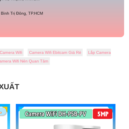
Bình Trị Đông, TP.HCM
Camera Wifi
Camera Wifi Ebitcam Giá Rẻ
Lắp Camera
amera Wifi Nên Quan Tâm
 XUẤT