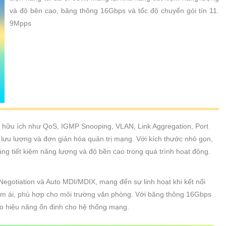
và độ bên cao, băng thông 16Gbps và tốc độ chuyển gói tín 11.
9Mpps
ý hữu ích như QoS, IGMP Snooping, VLAN, Link Aggregation, Port
 lưu lượng và đơn giản hóa quản trị mạng. Với kích thước nhỏ gọn,
ăng tiết kiệm năng lượng và độ bền cao trong quá trình hoạt động.
Negotiation và Auto MDI/MDIX, mang đến sự linh hoạt khi kết nối
h êm ái, phù hợp cho môi trường văn phòng. Với băng thông 16Gbps
o hiệu năng ổn định cho hệ thống mạng.