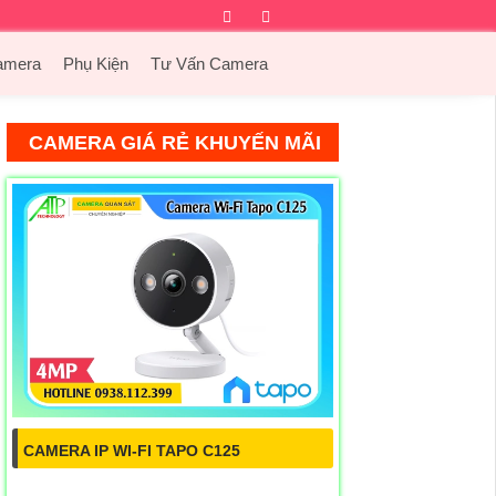
Facebook
Twitter
Instagram
Dribbble
amera
Phụ Kiện
Tư Vấn Camera
CAMERA GIÁ RẺ KHUYẾN MÃI
CAMERA IP WI-FI TAPO C125