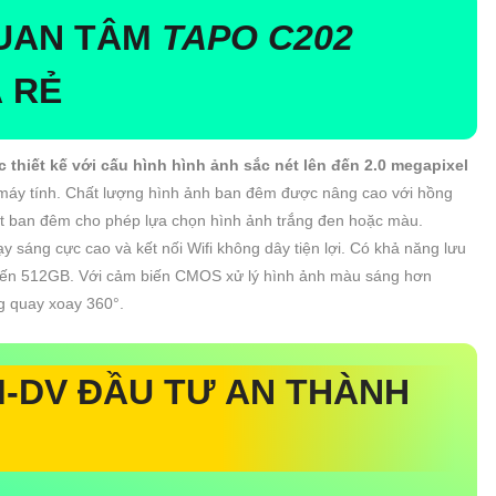
QUAN TÂM
TAPO C202
 RẺ
thiết kế với cấu hình hình ảnh sắc nét lên đến 2.0 megapixel
 máy tính. Chất lượng hình ảnh ban đêm được nâng cao với hồng
t ban đêm cho phép lựa chọn hình ảnh trắng đen hoặc màu.
ạy sáng cực cao và kết nối Wifi không dây tiện lợi. Có khả năng lưu
n đến 512GB. Với cảm biến CMOS xử lý hình ảnh màu sáng hơn
g quay xoay 360°.
-DV ĐẦU TƯ AN THÀNH