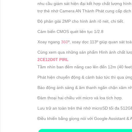
nhu cầu giám sát hiện đại kết hợp chất lượng hìn
trợ thẻ nhớ Camera AN Thành Phát cung cấp dịch 
Độ phân giải 2MP cho hình ảnh rõ nét, chi tiết.
Cảm biến CMOS quét liên tục 1/2.8
Xoay ngang
360
º, xoay dọc 113º giúp quan sát toà
Cùng xem qua những sản phẩm Hình ảnh chất lượ
2CE12D0T PIRL
Tầm nhìn ban đêm nâng cao lên đến 12m (40 feet
Phát hiện chuyển động & cảnh báo tức thì qua ứn
Báo động ánh sáng & âm thanh ngăn chặn xâm n
Đàm thoại hai chiều với micro và loa tích hợp.
Lưu trữ an toàn trên thẻ nhớ microSD tối đa 512G
Điều khiển bằng giọng nói với Google Assistant & 