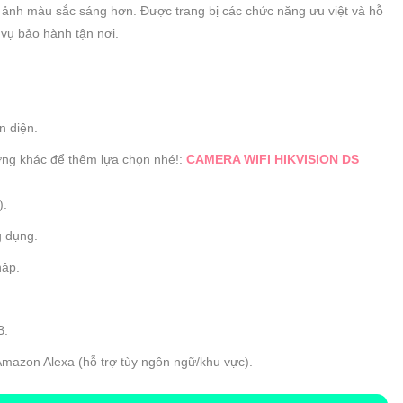
h ảnh màu sắc sáng hơn. Được trang bị các chức năng ưu việt và hỗ
vụ bảo hành tận nơi.
n diện.
ng khác để thêm lựa chọn nhé!:
CAMERA WIFI HIKVISION DS
).
g dụng.
hập.
B.
Amazon Alexa (hỗ trợ tùy ngôn ngữ/khu vực).