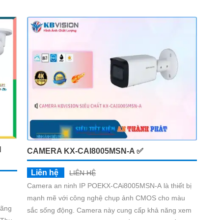
camera kho hàng nhà xưởng công nghệ IP đảm bảo
cung cấp hình ảnh rõ nét chất lượng cao cho người
dùng với bộ camera camera IP Dahua bảo vệ an ninh
cho xưởng sản xuất tuyệt đối.
H
CAMERA KX-CAI8005MSN-A ✅
Liên hệ
LIÊN HỆ
Camera an ninh IP POEKX-CAi8005MSN-A là thiết bị
mạnh mẽ với công nghệ chụp ảnh CMOS cho màu
Hãng
sắc sống động. Camera này cung cấp khả năng xem