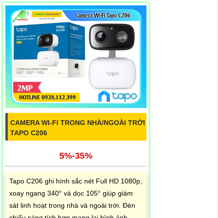
CAMERA WI-FI TRONG NHÀ/NGOÀI TRỜI
TAPO C206
5%-35%
Tapo C206 ghi hình sắc nét Full HD 1080p,
xoay ngang 340° và dọc 105° giúp giám
sát linh hoạt trong nhà và ngoài trời. Đèn
chiếu sáng tích hợp mang lại hình ảnh