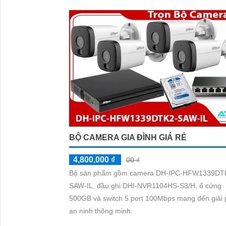
BỘ CAMERA GIA ĐÌNH GIÁ RẺ
4,800,000 ₫
00 ₫
Bộ sản phẩm gồm camera DH-IPC-HFW1339DT
SAW-IL, đầu ghi DHI-NVR1104HS-S3/H, ổ cứng
500GB và switch 5 port 100Mbps mang đến giải
an ninh thông minh.