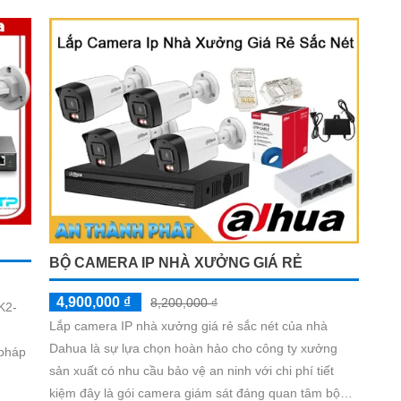
BỘ CAMERA IP NHÀ XƯỞNG GIÁ RẺ
4,900,000 ₫
8,200,000 ₫
K2-
Lắp camera IP nhà xưởng giá rẻ sắc nét của nhà
Dahua là sự lựa chọn hoàn hảo cho công ty xưởng
 pháp
sản xuất có nhu cầu bảo vệ an ninh với chi phí tiết
kiệm đây là gói camera giám sát đáng quan tâm bộ