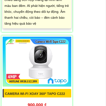
màu ban đêm. AI phát hiện người, tiếng trẻ
khóc, chuyển động theo dõi tự động. Âm
thanh hai chiều, còi báo – đèn cảnh báo
tăng hiệu quả bảo vệ
CAMERA WI-FI XOAY 360º TAPO C222
900,000 ₫