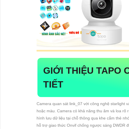
GIỚI THIỆU TAPO 
TIẾT
Camera quan sát link_07 với công nghệ starlight 
hoặc màu. Camera có khả năng thu âm và loa rõ 
hình lưu dữ liệu tại chỗ thông qua khe cắm thẻ 
hỗ trợ giao thức Onvif chống ngược sáng DWDR đ