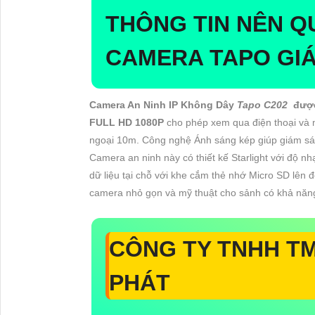
THÔNG TIN NÊN 
CAMERA TAPO GIÁ
Camera An Ninh IP Không Dây
Tapo C202
được 
FULL HD 1080P
cho phép xem qua điện thoại và
ngoại 10m. Công nghệ Ánh sáng kép giúp giám sá
Camera an ninh này có thiết kế Starlight với độ nh
dữ liệu tại chỗ với khe cắm thẻ nhớ Micro SD lê
camera nhỏ gọn và mỹ thuật cho sảnh có khả năn
CÔNG TY TNHH TM
PHÁT