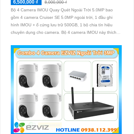
6,500,000 ₫
8,000,000 ₫
Bộ 4 Camera IMOU Quay Quét Ngoài Trời 5.0MP bao
gồm 4 camera Cruiser SE 5.0MP ngoài trời, 1 đầu ghi
hình IMOU + ổ cứng lưu trữ 500GB, 1 bộ chia tín hiệu
chuyên dụng cho camera. Bộ 4 camera IMOU này thích
hợp lắp đặt cho kho hàng, nhà xưởng, khu phố và khu vực
cần giám sát ngoài trời