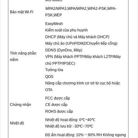
MU-MIMO
WPA2/WPA3,WPA/WPA2,WPA2-PSK,WPA-
Bảo mật Wi-Fi
PSK,WEP
EasyMesh
Kiểm soát của phụ huynh
DHCP (Máy chủ và Máy khách DHCP)
Máy chủ ảo (UPnP/DMZ/Chuyển tiếp cổng)
DDNS (DynDns, 88ip)
Tính năng phần
VPN (Máy khách PPTP/Máy khách L2TP/Máy
mềm
chủ PPTP/IPSEC)
Tường lửa
QOS
Nâng cấp chương trình cơ sở từ cục bộ hoặc
OTA
FCC được cấp
Chứng nhận
CE được cấp
ROHS được cấp
Nhiệt độ hoạt động: 0℃~40℃
Nhiệt độ
Nhiệt độ lưu trữ: -30ºC~70ºC
Độ ẩm hoạt động: 10% ~ 90% RH Không ngưng