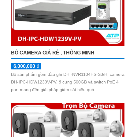
BỘ CAMERA GIÁ RẺ , THÔNG MINH
6,000,000 ₫
Bộ sản phẩm gồm đầu ghi DHI-NVR1104HS-S3/H, camera
DH-IPC-HDW1239V-PV, ổ cứng 500GB và switch PoE 4
port mang đến giải pháp giám sát hiệu quả.