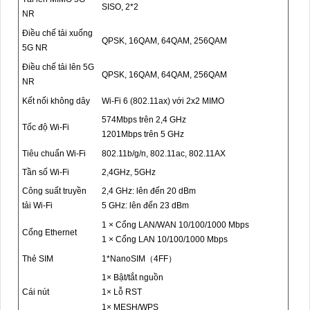
SISO, 2*2
NR
Điều chế tải xuống
QPSK, 16QAM, 64QAM, 256QAM
5G NR
Điều chế tải lên 5G
QPSK, 16QAM, 64QAM, 256QAM
NR
Kết nối không dây
Wi-Fi 6 (802.11ax) với 2x2 MIMO
574Mbps trên 2,4 GHz
Tốc độ Wi-Fi
1201Mbps trên 5 GHz
Tiêu chuẩn Wi-Fi
802.11b/g/n, 802.11ac, 802.11AX
Tần số Wi-Fi
2,4GHz, 5GHz
Công suất truyền
2,4 GHz: lên đến 20 dBm
tải Wi-Fi
5 GHz: lên đến 23 dBm
1 × Cổng LAN/WAN 10/100/1000 Mbps
Cổng Ethernet
1 × Cổng LAN 10/100/1000 Mbps
Thẻ SIM
1*NanoSIM（4FF）
1× Bật/tắt nguồn
Cái nút
1× Lỗ RST
1× MESH/WPS