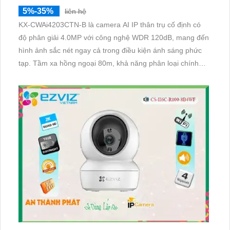
5%-35%
liên hệ
KX-CWAi4203CTN-B là camera AI IP thân trụ cố định có
độ phân giải 4.0MP với công nghệ WDR 120dB, mang đến
hình ảnh sắc nét ngay cả trong điều kiện ánh sáng phức
tạp. Tầm xa hồng ngoại 80m, khả năng phân loại chính
xác giữa người và phương tiện cùng chuẩn IP67 giúp
camera hoạt động bền bỉ ngoài trời