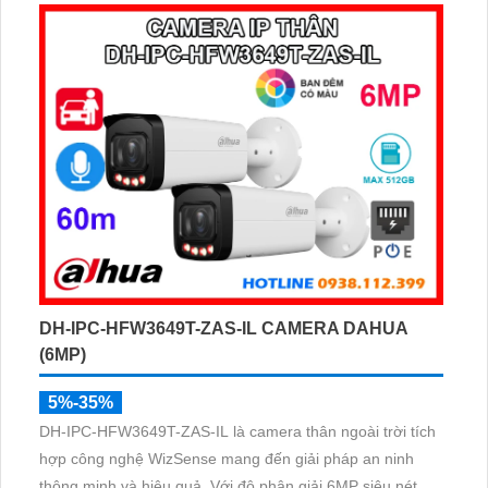
DH-IPC-HFW3649T-ZAS-IL CAMERA DAHUA
(6MP)
5%-35%
DH-IPC-HFW3649T-ZAS-IL là camera thân ngoài trời tích
hợp công nghệ WizSense mang đến giải pháp an ninh
thông minh và hiệu quả. Với độ phân giải 6MP siêu nét