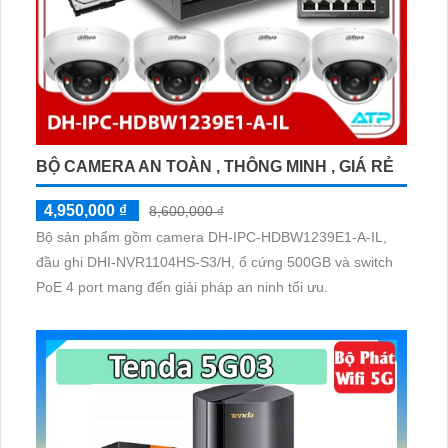
BỘ CAMERA AN TOÀN , THÔNG MINH , GIÁ RẺ
4,950,000 ₫
8,600,000 ₫
Bộ sản phẩm gồm camera DH-IPC-HDBW1239E1-A-IL,
đầu ghi DHI-NVR1104HS-S3/H, ổ cứng 500GB và switch
PoE 4 port mang đến giải pháp an ninh tối ưu.