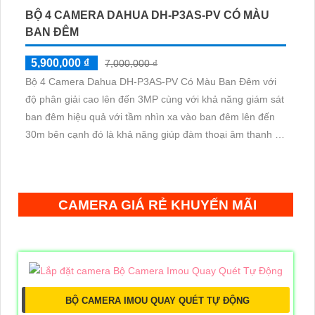
BỘ 4 CAMERA DAHUA DH-P3AS-PV CÓ MÀU
BAN ĐÊM
5,900,000 ₫
7,000,000 ₫
Bộ 4 Camera Dahua DH-P3AS-PV Có Màu Ban Đêm với
độ phân giải cao lên đến 3MP cùng với khả năng giám sát
ban đêm hiệu quả với tầm nhìn xa vào ban đêm lên đến
30m bên cạnh đó là khả năng giúp đàm thoại âm thanh 2
chiều và báo động răng de chủ động khi phát hiện xâm
nhập
CAMERA GIÁ RẺ KHUYẾN MÃI
BỘ CAMERA IMOU QUAY QUÉT TỰ ĐỘNG