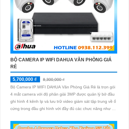
BỘ CAMERA IP WIFI DAHUA VĂN PHÒNG GIÁ
RẺ
5,700,000 ₫
8,300,000 ₫
Bộ Camera IP WIFI DAHUA Văn Phòng Giá Rẻ là trọn gói
4 mắt camera với độ phân giải 3MP được quản lý bở đầu
ghi hình 4 kênh Ip và lưu trữ video giám sát tập trung về ổ
cứng trong đầu ghi hình với đầy đủ các chưc năng như AI
Phát hiện chuyển động, đàm thoại âm thanh 2 chiều và
giám sát có màu vào ban đêm