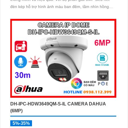
đèn kép hỗ trợ hình ảnh màu ban đêm, tầm nhìn hồng
ngoại 60m, cùng micro ghi âm và khả năng nhận diện
chính xác người và xe, camera đảm bảo giám sát chuẩn
xác 24/7 hỗ trợ POE, khe thẻ nhớ lên đến 512GB và
chuẩn chống nước IP67
DH-IPC-HDW3649QM-S-IL CAMERA DAHUA
(6MP)
5%-35%