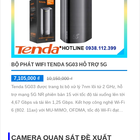
BỘ PHÁT WIFI TENDA 5G03 HỖ TRỢ 5G
7,105,000 ₫
10,150,000 ₫
Tenda 5G03 được trang bị bộ xử lý 7nm lõi tứ 2 GHz, hỗ
trợ mạng 5G NR phiên bản 15 với tốc độ tải xuống lên tới
4,67 Gbps và tải lên 1,25 Gbps. Kết hợp công nghệ Wi-Fi
6 (802. 11ax) với MU-MIMO, OFDMA, tốc độ Wi-Fi đạt
1201 Mbps trên 5 GHz, 574 Mbps trên 2,4 GHz.
CAMERA QUAN SÁT ĐỀ XUẤT