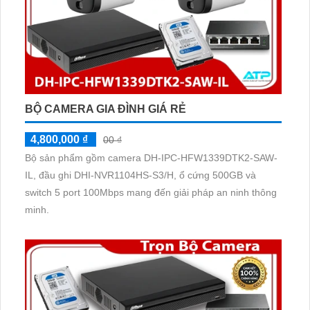
BỘ CAMERA GIA ĐÌNH GIÁ RẺ
4,800,000 ₫
00 ₫
Bộ sản phẩm gồm camera DH-IPC-HFW1339DTK2-SAW-
IL, đầu ghi DHI-NVR1104HS-S3/H, ổ cứng 500GB và
switch 5 port 100Mbps mang đến giải pháp an ninh thông
minh.