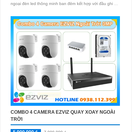
ngoại đèn led thông minh ban đêm kết hợp với đầu ghi 8
kênh X5S 8W và ổ cứng 500GB giúp lưu trũ dữ liệu lâu
dài.
COMBO 4 CAMERA EZVIZ QUAY XOAY NGOÀI
TRỜI