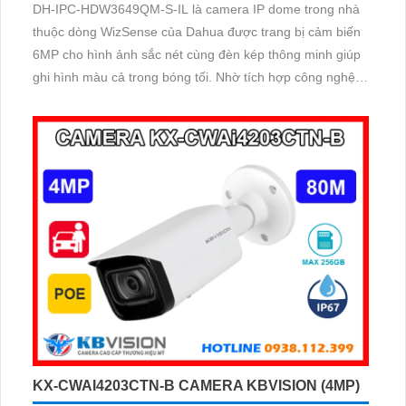
DH-IPC-HDW3649QM-S-IL là camera IP dome trong nhà
thuộc dòng WizSense của Dahua được trang bị cảm biến
6MP cho hình ảnh sắc nét cùng đèn kép thông minh giúp
ghi hình màu cả trong bóng tối. Nhờ tích hợp công nghệ
AI camera nhận diện chính xác người và xe, đồng thời hỗ
trợ mic ghi âm rõ ràng và khe thẻ nhớ lên đến 512GB cho
khả năng lưu trữ vượt trội với thiết kế nhỏ gọn cấp nguồn
qua PoE
KX-CWAI4203CTN-B CAMERA KBVISION (4MP)