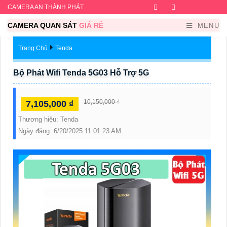
CAMERA AN THÀNH PHÁT
Facebook
Twitter
Instagram
Dribb
CAMERA QUAN SÁT
GIÁ RẺ
MENU
Trang Chủ
Tenda
Bộ Phát Wifi Tenda 5G03 Hỗ Trợ 5G
10,150,000 ₫
7,105,000 ₫
Thương hiệu:
Tenda
Ngày đăng:
6/20/2025 11:01:23 AM