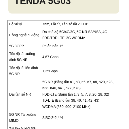
TENDA 5G03
Bộ xử lý
7nm, Lõi tứ, Tần số lõi 2 GHz
Đa chế độ 5G/4G/3G, 5G NR SA/NSA, 4G
Công nghệ di động
FDD/TDD LTE, 3G WCDMA
5G 3GPP
Phiên bản 15
Tốc độ tải xuống
4,67 Gbps
đỉnh 5G NR
Tốc độ tải lên đỉnh
1,25Gbps
5G NR
5G NR (Băng tần n1, n3, n5, n7, n8, n20, n28,
n38, n40, n41, n77, n78)
FDD-LTE (Băng tần 1, 3, 5, 7, 8, 20, 28, 32)
Dải tần số NR
TD-LTE (Băng tần 38, 40, 41, 42, 43)
WCDMA (850, 900, 2100 MHz)
5G NR Tải xuống
SISO,2*2,4*4
MIMO
Tải lên MIMO 5G