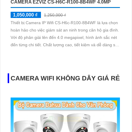
CAMERA EZVIZ CS-H6C-R100-8B4WF 4.0MP
1,050,000 ₫
1,250,000 ₫
Thiết bị Camera IP Wifi CS-H6c-R100-8B4WF là lựa chọn
hoàn hảo cho việc giám sát an ninh trong căn hộ gia đình.
Với độ phân giải lên đến 4.0 megapixel, hình ảnh sắc nét
đến từng chi tiết. Chất lượng cao, tiết kiệm và dễ dàng sử
dụng, khả năng xem ban đêm với hồng ngoại 10m
CAMERA WIFI KHÔNG DÂY GIÁ RẺ