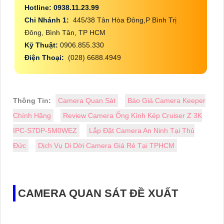
Hotline: 0938.11.23.99
Chi Nhánh 1:
445/38 Tân Hòa Đông,P Bình Trị
Đông, Bình Tân, TP HCM
Kỹ Thuật:
0906.855.330
Điện Thoại:
(028) 6688.4949
Thông Tin:
Camera Quan Sát
Báo Giá Camera Keeper
Chính Hãng
Review Camera Ống Kính Kép Cruiser Z 3K
IPC-S7DP-5M0WEZ
Lắp Đặt Camera An Ninh Tại Thủ
Đức
Dịch Vụ Di Dời Camera Giá Rẻ Tại TPHCM
CAMERA QUAN SÁT ĐỀ XUẤT