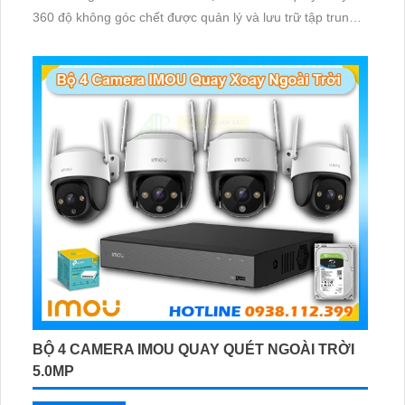
360 độ không góc chết được quản lý và lưu trữ tập trung
về đầu ghi hình ổ cứng hỗ trợ xem qua tivi
BỘ 4 CAMERA IMOU QUAY QUÉT NGOÀI TRỜI
5.0MP